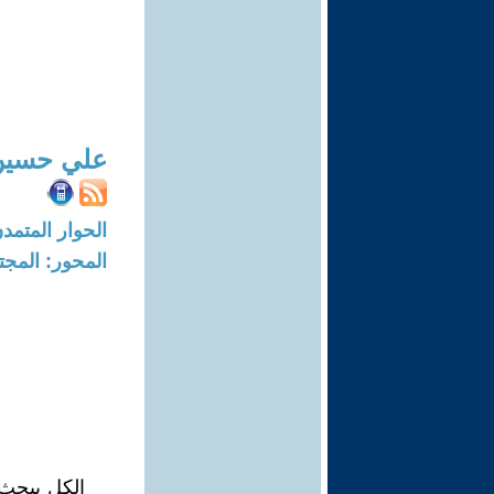
علي حسين
الحوار المتمدن-العدد: 2381 - 08
المحور: المجت
الكل يبحث 