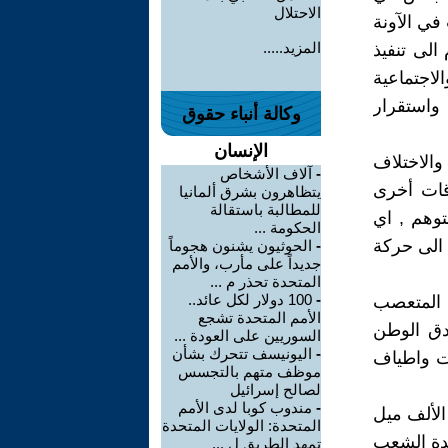
الاحتلال
في الآونة
المزيد.....
الى تنفيذ
لاجتماعية
 واستقرار
وكالة أنباء حقوق
الإنسان
والاختلاف
-
آلاف الأشخاص
قات أخرى
يتظاهرون بشرق ألمانيا
للمطالبة باستقالة
توهم , اي
الحكومة ...
 الى حركة
-
الحوثيون يشنون هجوماً
جديداً على مأرب، والأمم
المتحدة تحذر م ...
-
100 دولار لكل عائد..
 المتعصب
الأمم المتحدة تشجع
ندق الوطن
السوريين على العودة ...
-
اليونيسف تتحرك بشأن
ت واطياف
موظف متهم بالتجسس
لصالح إسرائيل
-
مندوب كوبا لدى الأمم
الألف ميل
المتحدة: الولايات المتحدة
دة الشعب
تمهد الطريق ل ...