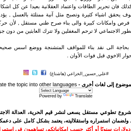
ذلك فان تحرير الطاقات واعتماد العقلانية بعيدا عن كل اشك
ف يحقق اشياء كثيرة وتصبح مثل آنية ممتلئة بالعسل , يؤد
رص وامكانات كبيرة والى بناء صرح طني مستقل , لأن حركة
تطور الاجتماعي لا ترحم المغفلين ولا تترك العابثين من دون ج
ع بحاجة الى نقد بناء للمواقف المتشنجة ووضع اسس صحيح
وار الاخوي قبل فوات الأوان .
#علي_حسين_الخزاعي (هاشتاغ)
موضوع إلى لغات أخرى -
ate the topic into other languages
Powered by
Translate
شروع تطوعي مستقل يسعى لنشر قيم الحرية، العدالة الاجتم
. ولضمان استمراره واستقلاليته، يعتمد بشكل كامل على دعمك
دعمكم بمبلغ 10 دولارات سنويًا أو أكثر حسب إمكانياتكم، تساهمون في استم