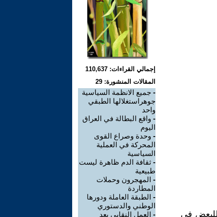
إجمالي القراءات: 110,637
المقالات المنشورة: 29
-
جميع الانظمة السياسية
جوهراستغلالها الطبقي
واحد
-
واقع البطالة في العراق
اليوم
-
وحدة وصراع القوى
المحركة في العملية
السياسية
-
ثقافة الدم ظاهرة ليست
طبيعية
-
المهجرون وحملات
المطاردة
-
الطبقة العاملة ودورها
الوطني والدستوري
 للبعض في
-
العمل النقابي بعد