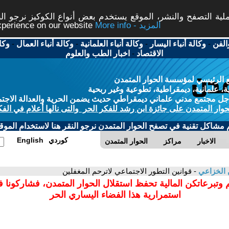
ة التصفح والنشر، الموقع يستخدم بعض أنواع الكوكيز نرجو النق
More info - المزيد
experience on our website
الفن
-
وكالة أنباء اليسار
-
وكالة أنباء العلمانية
-
وكالة أنباء العمال
-
وكا
الاقتصاد
-
اخبار الطب والعلوم
 الرئيسي لمؤسسة الحوار المتمدن
، علمانية، ديمقراطية، تطوعية وغير ربحية
ل مجتمع مدني علماني ديمقراطي حديث يضمن الحرية والعدالة الاجتم
حوار المتمدن على جائزة ابن رشد للفكر الحر والتى نالها أعلام في الفك
م مشاكل تقنية في تصفح الحوار المتمدن نرجو النقر هنا لاستخدام الموقع
كوردي
English
الاخبار
مراكز
الحوار المتمدن
الخزاعي
- قوانين التطور الاجتماعي لاترحم المغفلين
 وتبرعاتكن المالية تحفظ استقلال الحوار المتمدن، فشاركونا 
استمرارية هذا الفضاء اليساري الحر