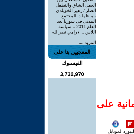
العمل الشاق والتطفل
الضار / زهير الخويلدي
-
منظمات المجتمع
المدني في سوريا بعد
العام 2011 .. سياسة
اللاس ... / رامي نصرالله
المزيد.....
المعجبين بنا على
الفيسبوك
3,732,970
انية على
يبورد
الموبايل