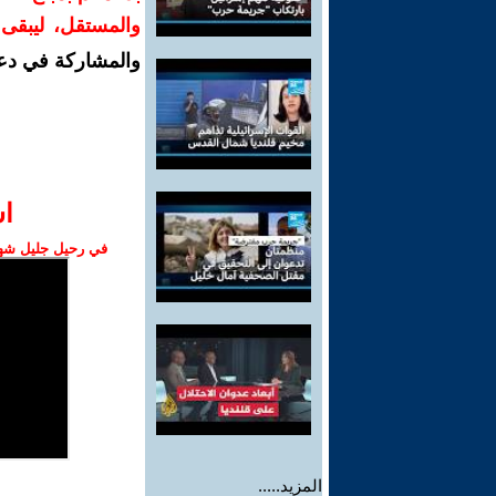
والمستقل، ليبقى ص
والمشاركة في دع
ا‫
في رحيل جليل شهبا
المزيد.....