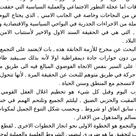
ات اما عجلة التطور الاجتماعي والعملية السياسية التي حققت 
ض من النجاحات وخاصة في الجانب الامني , الذي يحتاج اليوم 
لة من الاجراءات الجذرية في النواحي السياسية والاقتصادية وا
, التي هي في الحقيقة السند الاول والاخير لأستتباب الامن
بلاد .
لبحث عن مخرج للأزمة الخانقة هذه , بات لايعتمد على التجمع 
ن دون حوارات جادة ديمقراطية اولا لأنه بذلك ســيقيد طا
ا على السير بنفس الاتجاه الفوضوي المبالغ فيه الى طريق م
حركة في طريق متوهم للبحث عن الحقيقة المرة , لأنها تتحول
 لاتنسجم مع المنطق وسنن الحياة .
ب اليوم وقبل كل شيء هو تحطيم اغلال العقل القومي
لمقيت والحزبي الضيق , ليلتئم الجميع وتلتحم الهمم في خ
ن سابق اتفاق او شروط , وبحسب شكل التنوع الجميل لمكونا
الم والمذهول من الاقدار .
 والتجمع هو الخطوة الاولى نحو انجاز الخطوات الاخرى , لقطع 
 لتحقيق ما هو ضروري ليضمن الشروط العلمية والعملية لوح