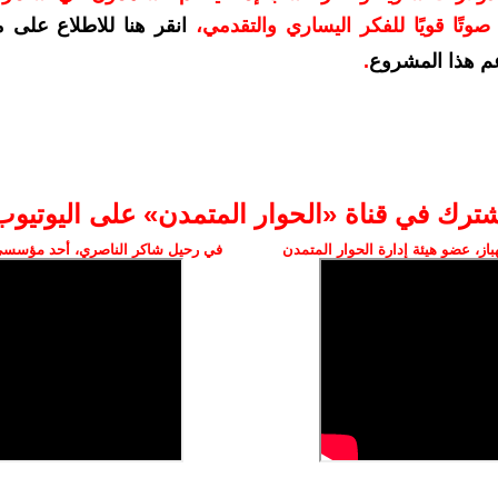
وتًا قويًا للفكر اليساري والتقدمي
،
انقر هنا للاطلاع على 
م هذا المشروع
.
شترك في قناة «الحوار المتمدن» على اليوتيوب
ز، عضو هيئة إدارة الحوار المتمدن
في رحيل شاكر الناصري، أحد مؤسسي 