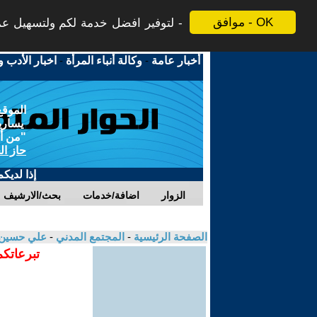
موافق - OK
لتوفير افضل خدمة لكم ولتسهيل عملي
أخبار عامة
-
وكالة أنباء المرأة
-
اخبار الأدب و
الموقع
يسارية
"من أج
حاز ال
إذا لديك
الزوار
اضافة/خدمات
بحث/الارشيف
الصفحة الرئيسية
-
المجتمع المدني
-
علي حسين 
تبرعاتكم