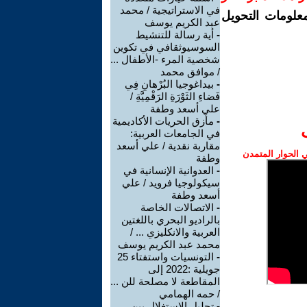
في الاستراتيجية / محمد
معلومات التحويل
عبد الكريم يوسف
-
أية رسالة للتنشيط
السوسيوثقافي في تكوين
شخصية المرء -الأطفال ...
/ موافق محمد
-
بيداغوجيا البُرْهانِ فِي
فَضاءِ الثَوْرَةِ الرَقْمِيَّةِ /
علي أسعد وطفة
-
مأزق الحريات الأكاديمية
في الجامعات العربية:
مقاربة نقدية / علي أسعد
الحوار المتمدن
وطفة
-
العدوانية الإنسانية في
سيكولوجيا فرويد / علي
أسعد وطفة
-
الاتصالات الخاصة
بالراديو البحري باللغتين
العربية والانكليزي ... /
محمد عبد الكريم يوسف
-
التونسيات واستفتاء 25
جويلية :2022 إلى
المقاطعة لا مصلحة للن ...
/ حمه الهمامي
-
تحليل الاستغلال بين