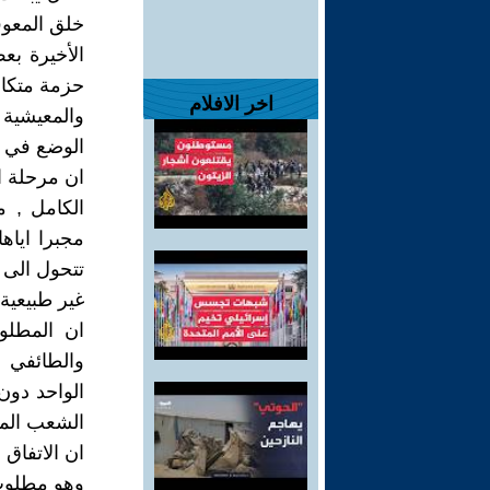
خلق المعوق
الأخيرة بع
حزمة متكام
اخر الافلام
والمعيشية 
الوضع في ال
ان مرحلة ا
الكامل , م
مجبرا اياه
تتحول الى 
غير طبيعية
ان المطلو
والطائفي ا
الواحد دو
الشعب المس
ان الاتفاق
وهو مطلوب