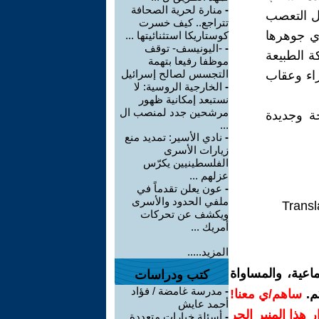
-
منارة لحرية الصحافة
ال التعصب
تتراجع.. كيف خسرت
ي جوهرها
كوستاريكا استثنائيتها ...
-
-اليونيسف- توقف
 الطبيعة
موظفا رفيعا بتهمة
التجسس لصالح إسرائيل
زاء وعقاب
-
الخارجية الروسية: لا
نستبعد إمكانية ظهور
مرشحين جدد لمنصب ال
ة وجديدة
...
-
نادي الأسير: تمديد منع
زيارات الأسرى
الفلسطينيين يكرّس
عزلهم ...
-
عون يعلن تقدماً في
ملفي الحدود والأسرى
Transl
ويكشف عن تحركات
أمريك ...
المزيد.....
اعية، والمساواة
كتب ودراسات
-
مدرسة غامضة / فؤاد
م.
ساهم/ي معنا!
أحمد عايش
رار هذا المنبر الحر
-
أسئلة خيارات متعددة