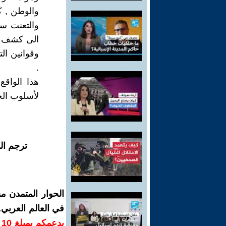
والوطن , ك
والتعنت سو
الى كشف ف
وقوانين ال
.
هذا الواق
لأسلوب الح
ترجم ال
الحوار المتمدن م
في العالم العربي
ب