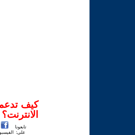
كيف تدعم-
الانترنت؟
تابعونا
على:
الفيسب