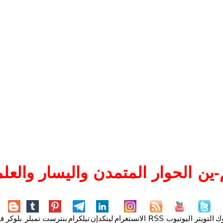
ين الحوار المتمدن واليسار والعلم
وك
التويتر
اليوتيوب
RSS
الانستغرام
لينكدإن
تيلكرام
بنترست
تمبلر
بلوكر
فل