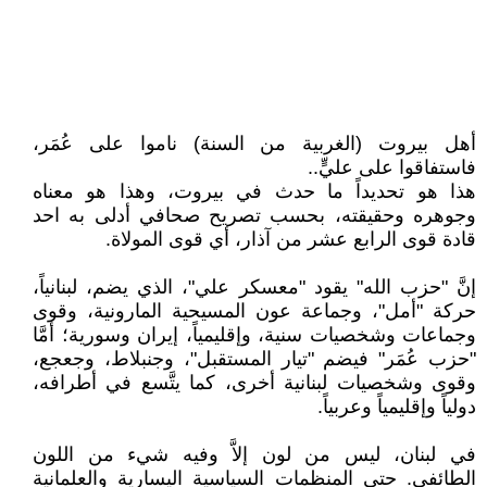
أهل بيروت (الغربية من السنة) ناموا على عُمَر،
فاستفاقوا على عليٍّ..
هذا هو تحديداً ما حدث في بيروت، وهذا هو معناه
وجوهره وحقيقته، بحسب تصريح صحافي أدلى به احد
قادة قوى الرابع عشر من آذار، أي قوى المولاة.
إنَّ "حزب الله" يقود "معسكر علي"، الذي يضم، لبنانياً،
حركة "أمل"، وجماعة عون المسيحية المارونية، وقوى
وجماعات وشخصيات سنية، وإقليمياً، إيران وسورية؛ أمَّا
"حزب عُمَر" فيضم "تيار المستقبل"، وجنبلاط، وجعجع،
وقوى وشخصيات لبنانية أخرى، كما يتَّسع في أطرافه،
دولياً وإقليمياً وعربياً.
في لبنان، ليس من لون إلاَّ وفيه شيء من اللون
الطائفي. حتى المنظمات السياسية اليسارية والعلمانية