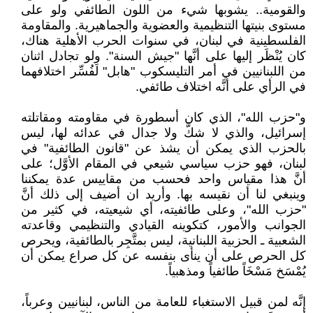
والقومية.. يشوبها شيء من اللون الطائفي ولو على
مستوى بنيتها التنظيمية والعضوية والجماهيرية. والمقاومة
الفلسطينية في لبنان، في سنوات الحرب الأهلية هناك،
كان يُنْظَر إليها على أنَّها "جيش السنة". ولو تجادل اثنان
من اللبنانيين في أمر التليسكوب "هابل" لَفُسِّر اختلافهما
في الرأي على أنَّه اختلاف طائفي.
و"حزب الله"، الذي كان أسطورة في مقاومته ومقاتلته
إسرائيل، والذي لا شكَّ ولا جدال في عدائه لها، ليس
بالحزب الذي يمكن أن يشذ عن "قانون الطائفية" في
لبنان، فهو حزب سياسي شيعي في المقام الأوَّل؛ على
أنَّ هذا مقياس واحد فحسب من مقاييس عدة يمكننا
وينبغي لنا أن نقيسه بها. وأريد ان أضيف إلى ذلك أنَّ
"حزب الله"، وعلى طائفيته، أي شيعيته، في كثير من
الجوانب والأمور، كتكوينه القيادي والتنظيمي وقاعدته
الشعبية ـ الحزبية اللبنانية، ليس بمتَّجِر بالطائفية، ويحرص
كل الحرص على أن ينأى بنفسه عن كل صراع يمكن أن
يُمْسَخ مَسْخَاً طائفياً ومذهبياً.
إنَّه لمن قبيل الاستغباء للعامة من الناس، لبنانيين وعرباً،