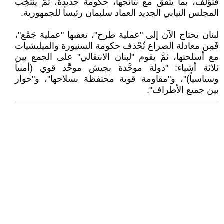
فتؤلَّف، بما يتفق مع نتائجها، حكومة جديدة، ثمَّ يَنْتَخِب
المجلس النيابي الجديد العماد سليمان رئيساً للجمهورية.
لبنان يحتاج الآن إلى "عملية طرح"، تعقبها "عملية جَمْع"،
فَمِن معادلة الصراع تُحْذف حكومة السنيورة والميليشيات
مع أسلحتها، ثمَّ يقوم "لبنان الانتقالي" على الجمع بين
ثلاثة أشياء: "دولة موحَّدة بجيش موحَّد قوي (أمنياً
وسياسياً)"، و"مقاومة قوية محتفظة بسلاحها"، و"حوار
بين جميع الأطراف".