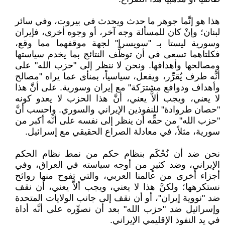
هذا هو إنَّما جوهر ما حدث ويحدث في بيروت، وفي سائر
لبنان؛ وإنْ كان للمسألة وجه آخر، أو وجوه أخرى، فإيران
وسورية ليستا بـ "سويسرا" لجهة موقفهما مما وقع،
فكلتاهما تسعى في أن توظِّف النتائج بما يخدم سياستها
ومصالحها وأهدافها. ونحن لا ننظر إلى "حزب الله" على
أنَّه طرف يُقرِّر، ويفعل، سياسياً، بمنأى عما يراه "مصالح
وأهداف ودوافع مشترَكة" مع إيران وسورية. على أنَّ هذا
لا يعني، ويجب ألاَّ يعني، أنَّ هذا الحزب لا يعدو كونه
"حصان طروادة" للنفوذين الإيراني والسوري. واحسب أنَّ
"حزب الله" من حقِّه أن ينظر إلى نفسه على أنَّه أكبر من
سورية، مثلاً، في معادلة الصراع الحقيقي مع إسرائيل.
نحن ضد أن نُحْكَم بنظام حكم من نمط نظام الحكم
الإيراني، وضد كثيرٍ من أوجه سياسته في العراق، وفي
أجزاء أخرى من عالمنا العربي، والتي تفوح منها روائح
نستكرهها؛ ولكنَّ هذا لا يعني، ويجب ألاَّ يعني، أن نقف
ضد "نووية إيران"، أو أن نقف إلى جانب الولايات المتحدة
وإسرائيل ضد "حزب الله" بعد أن نصوِّره على أنَّه أداة
في يد النفوذ الإقليمي الإيراني.