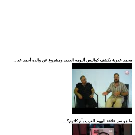
.. محمد عدوية يكشف كواليس ألبومه الجديد ومشروع عن والده أحمد عد
.. ما هو سر علاقة اليهود العرب بأم كلثوم؟