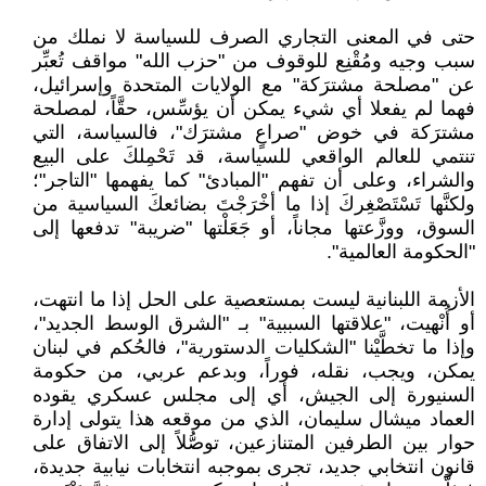
حتى في المعنى التجاري الصرف للسياسة لا نملك من
سبب وجيه ومُقْنِع للوقوف من "حزب الله" مواقف تُعبِّر
عن "مصلحة مشترَكة" مع الولايات المتحدة وإسرائيل،
فهما لم يفعلا أي شيء يمكن أن يؤسِّس، حقَّاً، لمصلحة
مشترَكة في خوض "صراعٍ مشترَك"، فالسياسة، التي
تنتمي للعالم الواقعي للسياسة، قد تَحْمِلكَ على البيع
والشراء، وعلى أن تفهم "المبادئ" كما يفهمها "التاجر"؛
ولكنَّها تَسْتَصْغِركَ إذا ما أخْرَجْتَ بضائعكَ السياسية من
السوق، ووزَّعتها مجاناً، أو جَعَلْتها "ضريبة" تدفعها إلى
"الحكومة العالمية".
الأزمة اللبنانية ليست بمستعصية على الحل إذا ما انتهت،
أو أُنْهيت، "علاقتها السببية" بـ "الشرق الوسط الجديد"،
وإذا ما تخطَّيْنا "الشكليات الدستورية"، فالحُكم في لبنان
يمكن، ويجب، نقله، فوراً، وبدعم عربي، من حكومة
السنيورة إلى الجيش، أي إلى مجلس عسكري يقوده
العماد ميشال سليمان، الذي من موقعه هذا يتولى إدارة
حوار بين الطرفين المتنازعين، توصُّلاً إلى الاتفاق على
قانون انتخابي جديد، تجرى بموجبه انتخابات نيابية جديدة،