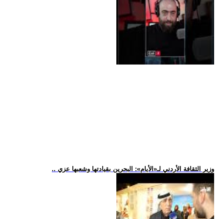
.. وزير الثقافة الأردني لـ«الأيام»: البحرين بقيادتها وشعبها عزي