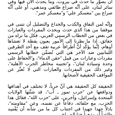
أن يصوَّر ما حدث في بيروت، وما يحدث الآن فيها وفي
سائر لبنان، على أنَّه صراع طائفي ومذهبي، أو على أنَّه
صراع بين "معسكر علي" و"معسكر عمر".
وإنَّه لمن النفاق والكذب والخداع والتضليل أن نتبنى في
موقفنا من هذا الذي حدث ويحدث المفردات والعبارات
في بعض من الخطاب الرسمي العربي، فكل ما نراه من
حقائق، إذا ما نظرنا إلى الأمور بعيون يقظة لا تغشاها
أوهام، إنَّما يؤكِّد أنَّ أطرافاً عربية تقف مع أحد الطرفين
اللبنانيين ضد الآخر هي التي تُضمِّن خطابها الرسمي
مفردات وعبارات من قبيل "حقن الدماء"، و"الحفاظ على
وحدة وسيادة لبنان"، و"تجنيبه مخاطر الحرب الأهلية"،
وغير ذلك من المفردات والعبارات التي لا تُعبِّر عن
المواقف الحقيقية لأصحابها.
الحقيقة كل الحقيقة هي أنَّ حرباً، لا تختلف في أهدافها
ودوافعها عن "حرب تموز ـ آب"، قد شنَّتها الولايات
المتحدة وإسرائيل، وآخرين، على "حزب الله"، فقاتَل هذا
الحزب، مع حلفائه، دفاعاً عن نفسه، وعن "مقاومته"،
باذلاً جهدا جهيدا في اجتناب كل ما من شأنه أن يُفْسِد
طائفياً أو مذهبياً هذا الصراع.