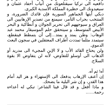
دافعيه الى تركيا سيقتلعونك من أنياب أحفاد عثمان و
سيعيدونك الى حظيرة المملكة الأسدية الكبرى.
دبكي أيتها الجماهير السورية فإن قائدك الضرورة، و
المنتخب بحراب التآمر، سيمنع من تصدير الإرهابيين الى
العراق و سيوجههم الى تحرير الجولان و أنطاكية و البحر
الأبيض المتوسط، و سيتحقق حلم الموسيقار محمد عبد
الوهاب: وطن يمتد و يمتد…إلى أن يتمطط فينقطع،
سيتمدد مثلما تمددت أطراف المعتقلين في سجون البعث
الدموي.
ولن يحتاج القائد الأب و لا الإبن المجيء الى مدريد أو
الذهاب الى أوسلو للتفاوض، لأنه لن يتفاوض الا بقوة
السلاح.
آه! ثم آه.
إن أعنف الإرهاب يدفعك الى الإستهزاء و هز اليد أمام
هذا القدر، و إن شر البلية ما يضحك.
و ماذا أفعل و قد قال فينا الشاعر: تبكي له أعداءه
رحمة……