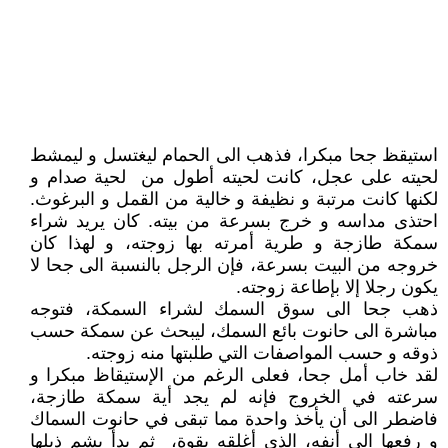
استيقظ جحا مبكرا، فذهب الى الحمام ليغتسل و ليمشط
لحيته على عجل، كانت لحيته أطول من لحية صدام و
لكنها كانت مرتبة و نظيفة و خالية من القمل و البرغوث.
احتذى مداسه و خرج بسرعة من بيته. كان يريد شراء
سمكة طازجة و طرية أمرته بها زوجته، و لهذا كان
خروجه من البيت بسرعة، فإن الرجل بالنسبة الى جحا لا
يكون رجلا إلا بإطاعة زوجته.
ذهب جحا الى سوق السمك لشراء السمكة، فتوجه
مباشرة الى حانوت بائع السمك، ليبحث عن سمكة حسب
ذوقه و حسب المواصفات التي طلبتها منه زوجته.
لقد خاب أمل جحا، فعلى الرغم من الإستيقاظ مبكرا و
سرعته في الخروج فإنه لم يجد أية سمكة طازجة،
فاضطر الى أن يأخذ واحدة مما تبقى في حانوت السماك
و رفعها الى أنفه، الذي أغلقه بقوة، ثم بدأ يشم ذيلها