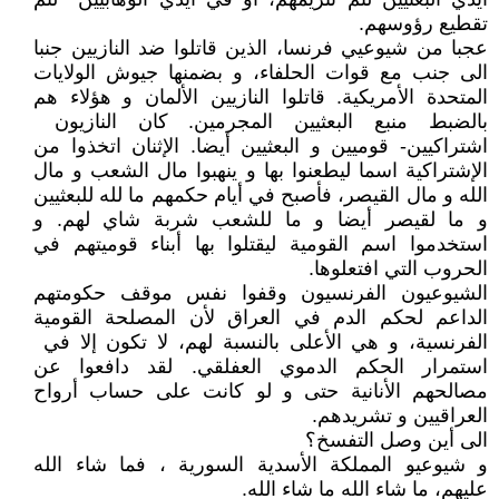
تقطيع رؤوسهم.
عجبا من شيوعيي فرنسا، الذين قاتلوا ضد النازيين جنبا
الى جنب مع قوات الحلفاء، و بضمنها جيوش الولايات
المتحدة الأمريكية. قاتلوا النازيين الألمان و هؤلاء هم
بالضبط منبع البعثيين المجرمين. كان النازيون
اشتراكيين- قوميين و البعثيين أيضا. الإثنان اتخذوا من
الإشتراكية اسما ليطعنوا بها و ينهبوا مال الشعب و مال
الله و مال القيصر، فأصبح في أيام حكمهم ما لله للبعثيين
و ما لقيصر أيضا و ما للشعب شربة شاي لهم. و
استخدموا اسم القومية ليقتلوا بها أبناء قوميتهم في
الحروب التي افتعلوها.
الشيوعيون الفرنسيون وقفوا نفس موقف حكومتهم
الداعم لحكم الدم في العراق لأن المصلحة القومية
الفرنسية، و هي الأعلى بالنسبة لهم، لا تكون إلا في
استمرار الحكم الدموي العفلقي. لقد دافعوا عن
مصالحهم الأنانية حتى و لو كانت على حساب أرواح
العراقيين و تشريدهم.
الى أين وصل التفسخ؟
و شيوعيو المملكة الأسدية السورية ، فما شاء الله
عليهم، ما شاء الله ما شاء الله.