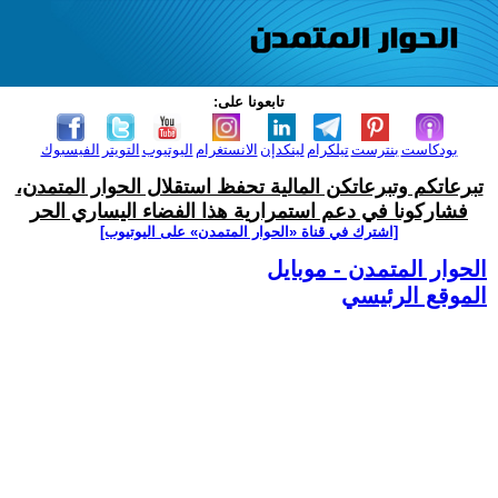
تابعونا على:
بودكاست
بنترست
تيلكرام
لينكدإن
الانستغرام
اليوتيوب
التويتر
الفيسبوك
تبرعاتكم وتبرعاتكن المالية تحفظ استقلال الحوار المتمدن،
فشاركونا في دعم استمرارية هذا الفضاء اليساري الحر
[اشترك في قناة ‫«الحوار المتمدن» على اليوتيوب]
الحوار المتمدن - موبايل
الموقع الرئيسي