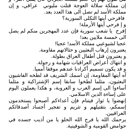
إن مملكة سلالة العوجة قتلت مليوني عراقي، و إن
مملكة الأسد لم تصل الى هذا العدد بعد.
فافرحي أيتها الثكلى السورية؟
و إ فرحي أيتها الأرملة!
إفرح يا شعب سورية فإن عدد المهجرين منكم لم يصل
الى خمسة ملايين بعد!
عجبا لشيوعيي مملكة الأسد! عجبا!
يعتبرون إرهاب البعثيين و حثالاتهم مقاومة.
و يعتبرون قتل أطفال العراق بطولة.
و انتهاك أعراض العراقيات شهامة و رجولة.
و قد يكون تسميم أكرادنا عندهم موقفا أمميا.
آه أيتها المقاومة، إن اسمك الشريف قد لطخه الفاشيون
البعثيون، مثلما لطخوا سابقا إسم الإشتراكية و مثلما
أساءوا الى إسم العرب و العروبة، و هكذا يعملون اليوم
على إساءة الدين الاسلامي.
إنهضوا يا ثوار فيتنام فإن أعداءكم أصبحوا يستخدمون
إسمكم، بتقتيلهم و تثريم و تفجير أجساد أصدقائكم
العراقيين.
يرحمك الله يا فرج الله الحلو يا من أذيب جسده في
حوامض القومية و الشوفينية.