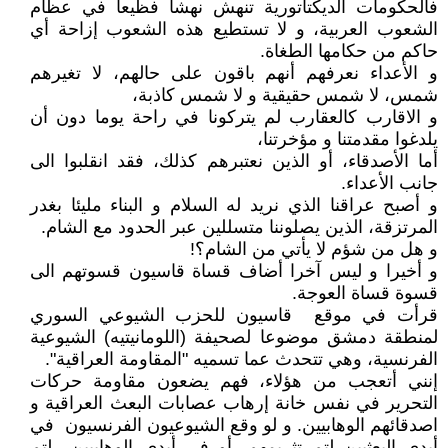
فالحكومات الديكتاتورية تنهش نهشا فظيعا في عظام
الشعوب العربية، و لا تستطيع هذه الشعوب إزاحة أي
حاكم من حكامها الطغاة.
و الأعداء نعرفهم أنهم باقون على حالهم، لا تغيرهم
شمس، لا شمس حقيقية و لا شمس كاذبة،
و الاقارب كالعقارب لم يتركونا في راحة يوما دون أن
يلدغوا مقدمتنا و مؤخرتنا،
أما الأصدقاء، أو الذين نعتبرهم كذلك، فقد انقلبوا الى
جانب الأعداء.
و أصبح عراقنا الذي نريد له السلام و البناء مليئا بغدر
المرتزقة، الذين يصلوننا متسللين عبر الحدود مع الشام.
و هل من شؤم لا يأتي من الشام؟!
و أخيرا و ليس آخرا أضاف قساة قاسيون قسوتهم الى
قسوة قساة العوجة.
قرأت في موقع قاسيون للحزب الشيوعي السوري
لمنطقة دمشق موضوعا لصحيفة (اللومانيتيه) الشيوعية
الفرنسية، وهي تتحدث عما تسميه "المقاومة العراقية".
إنني أتعجب من هؤلاء، فهم يضعون مقاومة حركات
التحرير في نفس خانة إرهاب عصابات البعث العراقية و
اصدقائهم الوهابيين. و لو وقع الشيوعيون الفرنسيون في
أيدي البعثيين لتم تثريمهم، أو في أيدي الوهابيين لتم