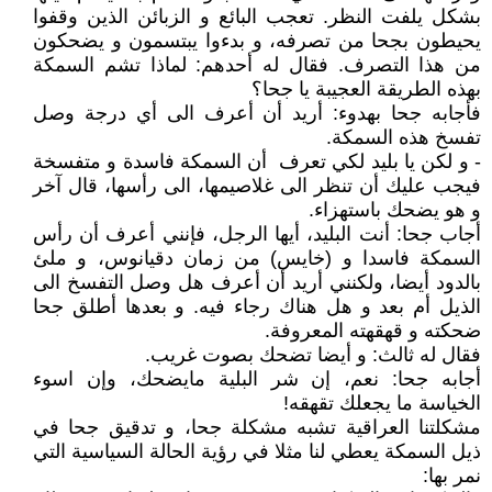
بشكل يلفت النظر. تعجب البائع و الزبائن الذين وقفوا
يحيطون بجحا من تصرفه، و بدءوا يبتسمون و يضحكون
من هذا التصرف. فقال له أحدهم: لماذا تشم السمكة
بهذه الطريقة العجيبة يا جحا؟
فأجابه جحا بهدوء: أريد أن أعرف الى أي درجة وصل
تفسخ هذه السمكة.
- و لكن يا بليد لكي تعرف أن السمكة فاسدة و متفسخة
فيجب عليك أن تنظر الى غلاصيمها، الى رأسها، قال آخر
و هو يضحك باستهزاء.
أجاب جحا: أنت البليد، أيها الرجل، فإنني أعرف أن رأس
السمكة فاسدا و (خايس) من زمان دقيانوس، و ملئ
بالدود أيضا، ولكنني أريد أن أعرف هل وصل التفسخ الى
الذيل أم بعد و هل هناك رجاء فيه. و بعدها أطلق جحا
ضحكته و قهقهته المعروفة.
فقال له ثالث: و أيضا تضحك بصوت غريب.
أجابه جحا: نعم، إن شر البلية مايضحك، وإن اسوء
الخياسة ما يجعلك تقهقه!
مشكلتنا العراقية تشبه مشكلة جحا، و تدقيق جحا في
ذيل السمكة يعطي لنا مثلا في رؤية الحالة السياسية التي
نمر بها: