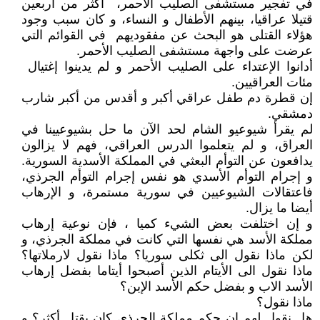
في تفجير مستشفى الصليب الأحمر، أكثر من أربعين
قتيلا عراقيا، بينهم الأطفال و النساء، و كان سبب وجود
هؤلاء القتلى هو البحث عن مفقوديهم في القوائم التي
عرضت على واجهة مستشفى الصليب الأحمر.
أدانوا الإعتداء على الصليب الأحمر و لم يدينوا إغتيال
مئات العراقيين.
إن قطرة دم طفل عراقي أكبر و أقدس من أكبر شارب
دمشقي.
لم يقرأ شيوعيو الشام لحد الآن ما حل بشيوعيينا في
العراق، و لم يتعلموا الدرس العراقي، فهم لا يزالون
يدافعون عن التوأم البعثي في المملكة الأسدية السورية.
و إجرام التوأم الأسدي هو نفس إجرام التوأم الجرذي،
فاعتقالات الشيوعيين في سورية مستمرة، و الإرهاب
أيضا ما يزال.
و إن اختلفت بعض الشيء كميا ، فإن نوعية إرهاب
مملكة الأسد هي نفسها التي كانت في مملكة الجرذي، و
لكن ماذا نقول الى ثكلى سوريا؟ ماذا نقول لارملاتها؟
ماذا نقول الى الأيتام الذين أصبحوا أيتاما بفضل إرهاب
الأسد الاب و بفضل حكم الأسد الإبن؟
ماذا نقول؟
هل نقول لهم إن حكم مملكة الجرذي كان يقتل أكثر؟ و