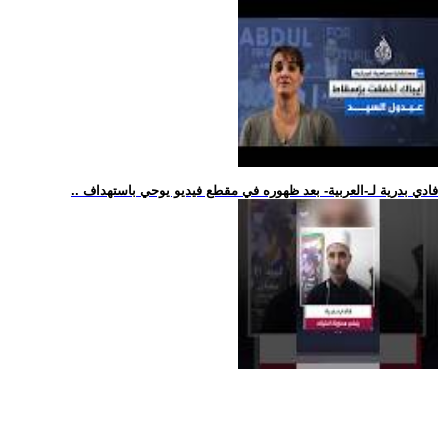
.. فادي بدرية لـ-العربية- بعد ظهوره في مقطع فيديو يوحي باستهداف