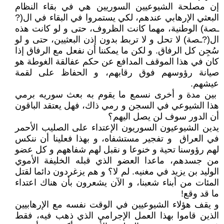
إن مصلحة الشيوعيين السوريين هي في بقاء النظام
البعثي الإرهابي عندهم، لكي يستمروا في البقاء في ال(?
ـصة) الوطنية، مهما كانت الظروف، حتى و لو كانت هذه
ال(?ـصة) لا تحل و لا تربط بدون إذن البعثيين، حتى و لو
سُجِن كل الرفاق. و لكن ما يمكننا أن نفعل مع الرفاق إذا
كان في هذا الموقف المدافع عن حكم عفالقة الغوطة هو
صيانة رؤوسهم فوق رقابهم، و الحفاظ على لقمة
عيشهم.
بين مدة و أخرى نسمع ما يقوم به بعث سوريه برمي
هذا الشيوعي في السجن و رمي ذاك، فهل يعتقد الباقون
أن الدور سوف لن يصل اليهم؟
يدين الشيوعيون السوريون الإعتداء على الصليب الأحمر
في العراق و تفجير مستشفاه، و بهذا فعلينا أن ننكس
لهم رؤوسنا تحية و خنوعا و نقبل لهم شفاههم و كل عضو
من جسدهم، ماعدا العضو الذي قبله الخليفة الأموي
الوليد بن يزيد في مغنيه. لم لا؟ و هم يزغردون دائما لقتل
المئات من أبناء شعبنا، و الآن يشعرون بأن هناك اعتداء
ما قد وقع!
و يقف هؤلاء الشيوعيين في الوقت نفسه مع الإرهابيين
الذين قاموا بهذا العمل الإجرامي الذي ذهب فيه، فقط