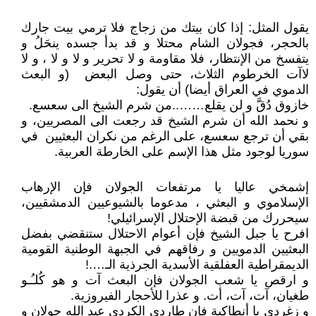
يقول المثل: إذا كان بيتك من زجاج فلا ترمي بيت جارك
بالحجر، فجولان الشام محتلا و قد بدأ جسده ينحَلُ و
يتفسخ من الإنتظار، فلا مقاومة و لا تحرير و لا و لا ، و لا
لاآت الخرطوم الثلاث، حتى وصل البعض (و البعث
الدموي في العراق أيضا) أن يقول:
خازوق دُقَّ و لن يقلع……..من شرم الشيخ الى سعسع.
و نحمد الله أن شرم الشيخ قد رجعت الى المصريين، و
بقي أن ترجع سعسع، على الرغم من نكران البعثيين في
سوريا لوجود مثل هذا الإسم على الخارطة العربية.
إشمخي عاليا يا مرتفعات الجولان فإن الإرهاب
الإسلاموي و البعثي ، مدعوما بالشيوعيين الدمشقيين،
سيحررك من قبضة الإحتلال الإسرائيلي!
افرح يا جبل الشيخ فإن أعوام الاحتلال ستنقضي بفضل
البعثيين الدمويين و رفاقهم في الجبهة الوطنية القومية
الديمقراطية العفلقية الأسدية الجرذية الـ….!
و ارقص يا شعب الجولان فإن البعث آت و هو كُلـُـو
طغيان، آت، آت، أت. و عذرا للأحجار الفيروزية.
و زغردي يا أنطاكية فإن طاردي الكردي عبد الله جولان و