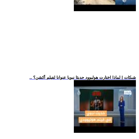
.. شبكات | لماذا اختارت هوليوود حديثا نبويا عنوانا لفيلم أكشن؟