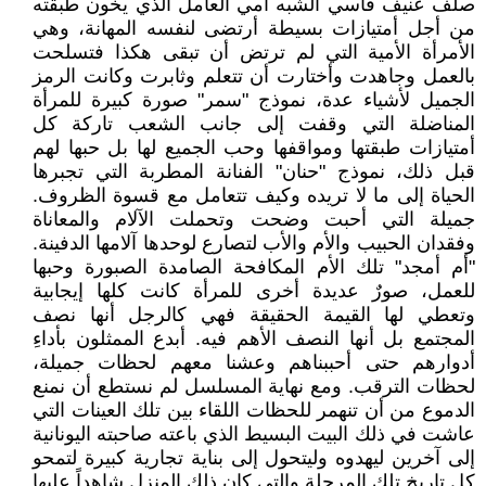
صلف عنيف قاسي الشبه أمي العامل الذي يخون طبقته
من أجل أمتيازات بسيطة أرتضى لنفسه المهانة، وهي
الأمرأة الأمية التي لم ترتض أن تبقى هكذا فتسلحت
بالعمل وجاهدت وأختارت أن تتعلم وثابرت وكانت الرمز
الجميل لأشياء عدة، نموذج "سمر" صورة كبيرة للمرأة
المناضلة التي وقفت إلى جانب الشعب تاركة كل
أمتيازات طبقتها ومواقفها وحب الجميع لها بل حبها لهم
قبل ذلك، نموذج "حنان" الفنانة المطربة التي تجبرها
الحياة إلى ما لا تريده وكيف تتعامل مع قسوة الظروف.
جميلة التي أحبت وضحت وتحملت الآلام والمعاناة
وفقدان الحبيب والأم والأب لتصارع لوحدها آلامها الدفينة.
"أم أمجد" تلك الأم المكافحة الصامدة الصبورة وحبها
للعمل، صورٌ عديدة أخرى للمرأة كانت كلها إيجابية
وتعطي لها القيمة الحقيقة فهي كالرجل أنها نصف
المجتمع بل أنها النصف الأهم فيه. أبدع الممثلون بأداءِ
أدوارهم حتى أحببناهم وعشنا معهم لحظات جميلة،
لحظات الترقب. ومع نهاية المسلسل لم نستطع أن نمنع
الدموع من أن تنهمر للحظات اللقاء بين تلك العينات التي
عاشت في ذلك البيت البسيط الذي باعته صاحبته اليونانية
إلى آخرين ليهدوه وليتحول إلى بناية تجارية كبيرة لتمحو
كل تاريخ تلك المرحلة والتي كان ذلك المنزل شاهداً عليها