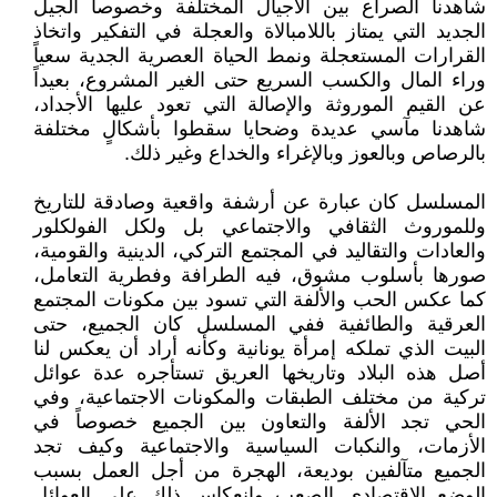
شاهدنا الصراع بين الأجيال المختلفة وخصوصاً الجيل
الجديد التي يمتاز باللامبالاة والعجلة في التفكير واتخاذ
القرارات المستعجلة ونمط الحياة العصرية الجدية سعياً
وراء المال والكسب السريع حتى الغير المشروع، بعيداً
عن القيم الموروثة والإصالة التي تعود عليها الأجداد،
شاهدنا مآسي عديدة وضحايا سقطوا بأشكالٍ مختلفة
بالرصاص وبالعوز وبالإغراء والخداع وغير ذلك.
المسلسل كان عبارة عن أرشفة واقعية وصادقة للتاريخ
وللموروث الثقافي والاجتماعي بل ولكل الفولكلور
والعادات والتقاليد في المجتمع التركي، الدينية والقومية،
صورها بأسلوب مشوق، فيه الطرافة وفطرية التعامل،
كما عكس الحب والألفة التي تسود بين مكونات المجتمع
العرقية والطائفية ففي المسلسل كان الجميع، حتى
البيت الذي تملكه إمرأة يونانية وكأنه أراد أن يعكس لنا
أصل هذه البلاد وتاريخها العريق تستأجره عدة عوائل
تركية من مختلف الطبقات والمكونات الاجتماعية، وفي
الحي تجد الألفة والتعاون بين الجميع خصوصاً في
الأزمات، والنكبات السياسية والاجتماعية وكيف تجد
الجميع متآلفين بوديعة، الهجرة من أجل العمل بسبب
الوضع الاقتصادي الصعب وإنعكاس ذلك على العوائل