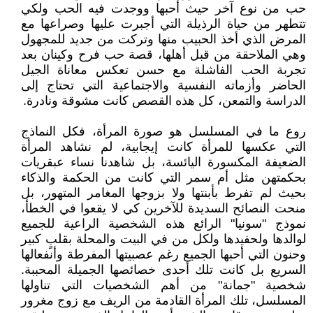
حب من نوع آخر حيث أحبها ووجدت فيه الحب ولكي
تتطهر من حياة الرذيلة التي أجبرت عليها وصراعها مع
المرض الذي أخذ الحبيب منها وتركت من جديد للمجهول
وهي الملاحقة من قبل أهلها، قصة حب فرح وكينان بعد
تجربة الحب الفاشلة مع حسن تعكس معاناة الجيل
الحاضر وأزماته النفسية والاجتماعية التي تحتاج إلى
الدراسة والتمعن، كل هذه القصص كانت مشوقة ونادرة.
روع ما في المسلسل هو صورة المرأة، فكل النماذج
التي عكسها للمرأة كانت إيجابية، لم نشاهد المرأة
الضعيفة المكسورة اليائسة، بل شاهدنا نساء عبقريات
بحكمتهن مثل أم سمر التي كانت من الحكمة والذكاء
بحيث لم تفرط بأبنتها ولا بزوجها المغامر المتهور، بل
منحت النصائح السديدة للآخرين كي لا يقعوا في الخطأ،
نموذج "سونيا" الرائع هذه الشخصية الراعية للجميع
لوالدها ولحفيدها ولكل من في البيت والمحلة بقلبٍ كبير
وحنون التي أحبها الجميع رغم عصبيتها المفرطة وأنفعالها
السريع بل كانت تلك أحدى خصائصها الجميلة المحببة.
شخصية "جمانة" من أهم الشخصيات التي تناولها
المسلسل، تلك المرأة القادمة من الريف مع زوج مغرور