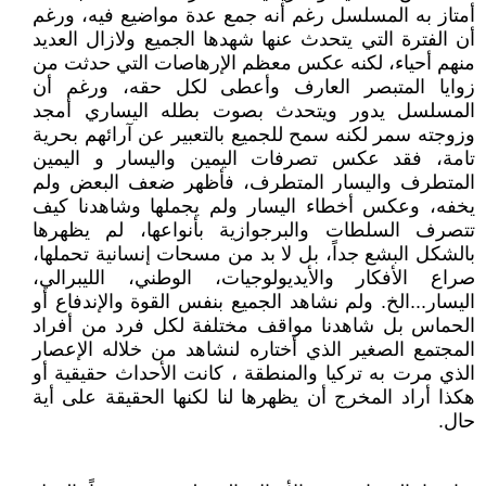
أمتاز به المسلسل رغم أنه جمع عدة مواضيع فيه، ورغم
أن الفترة التي يتحدث عنها شهدها الجميع ولازال العديد
منهم أحياء، لكنه عكس معظم الإرهاصات التي حدثت من
زوايا المتبصر العارف وأعطى لكل حقه، ورغم أن
المسلسل يدور ويتحدث بصوت بطله اليساري أمجد
وزوجته سمر لكنه سمح للجميع بالتعبير عن آرائهم بحرية
تامة، فقد عكس تصرفات اليمين واليسار و اليمين
المتطرف واليسار المتطرف، فأظهر ضعف البعض ولم
يخفه، وعكس أخطاء اليسار ولم يجملها وشاهدنا كيف
تتصرف السلطات والبرجوازية بأنواعها، لم يظهرها
بالشكل البشع جداً، بل لا بد من مسحات إنسانية تحملها،
صراع الأفكار والأيديولوجيات، الوطني، الليبرالي،
اليسار...الخ. ولم نشاهد الجميع بنفس القوة والإندفاع أو
الحماس بل شاهدنا مواقف مختلفة لكل فرد من أفراد
المجتمع الصغير الذي أختاره لنشاهد من خلاله الإعصار
الذي مرت به تركيا والمنطقة ، كانت الأحداث حقيقية أو
هكذا أراد المخرج أن يظهرها لنا لكنها الحقيقة على أية
حال.