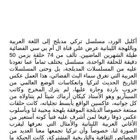
أكليل الورد، مسلسل تركي مدبلج إلى اللغة العربية
وباللهجة اللبنانية عرض على قناة ال أم بي سي الفضائية
طيلة الشهرين الماضيين. تألف من 74 حلقة بزمن 50
دقيقة للحلقة الواحدة، مسلسل يختلف تماماً عما تعودنا
عليه من المسلسلات المدبلجة، بل وحتى المسلسلات
العربية التي تغرق سماء البث الفضائي، هذا العمل عكس
التاريخ الحديث لتركيا وانعكاسات الوضع العالمي من
حروبٍ باردة وحارة عليها، لم يترك المخرج وكاتب
السيناريو وهو الأستاذ كيكان أرماك شيئاً لم يتناولاه من
كل جوانبه، عاكسين الواقع بأبسط تجلياته، كانت حلقات
ممتعة خصوصاً الدبلجة الموفقة بلهجة محببة لنا وبأسلوب
عكس ذوقا رفيعا لمن أشرف عليه فنياً كونه أستعير من
الأغاني العربية اللبنانية والأمثال التي نعرفها ليقرب
الصورة لنا، خصوصاً وأن تركيا تجمعها معنا العديد من
الخصائص الثقافية والتاريخية المشتركة، كانت الحبكة ما