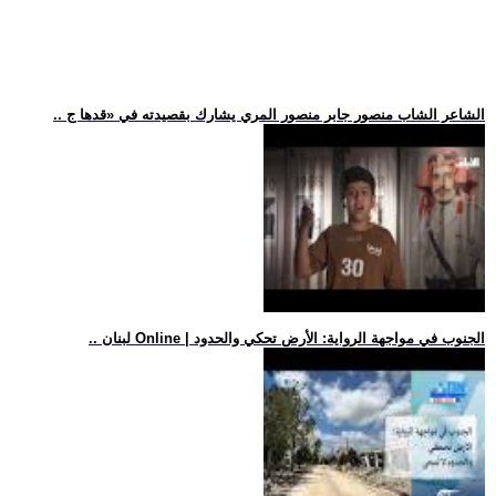
.. الشاعر الشاب منصور جابر منصور المري يشارك بقصيدته في «قدها ج
.. لبنان Online | الجنوب في مواجهة الرواية: الأرض تحكي والحدود