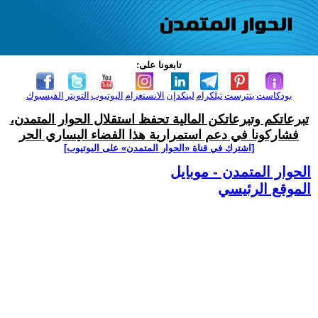
تابعونا على:
بودكاست
بنترست
تيلكرام
لينكدإن
الانستغرام
اليوتيوب
التويتر
الفيسبوك
تبرعاتكم وتبرعاتكن المالية تحفظ استقلال الحوار المتمدن،
فشاركونا في دعم استمرارية هذا الفضاء اليساري الحر
[اشترك في قناة ‫«الحوار المتمدن» على اليوتيوب]
الحوار المتمدن - موبايل
الموقع الرئيسي