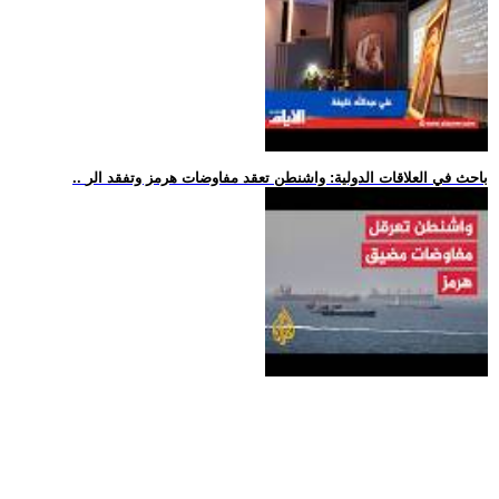
.. باحث في العلاقات الدولية: واشنطن تعقد مفاوضات هرمز وتفقد الر