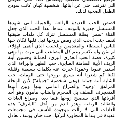
التي تفرقت حتى عن أبنائها، شخصية كينان كانت نموذج
الطفل الضحية لذلك.
قصص الحب العديدة الرائعة والجميلة التي شهدها
المسلسل جديرة بالتوقف عندها، هذا الحب الذي جعل
الفتاة "سمر" بطلة المسلسل تترك كل ملذات طبقتها
لتقف جنب الحب الذي ومض بروحها قبل قلبها فكان حبها
للناس البسطاء والمعدمين وللحبيب الذي أنتمى لهؤلاء،
لم تنثن ولم تكسر رغم كل المصاعب التي مرت بها وهي
كثيرة، قصة الحب العذري البريء لجمانة وحسين أبنة
الريف الأبية الصامتة الصابرة، حب الطهر والبراءة الذي
أستمر عقودا وعقودا عبرت عنه بكلمات بسيطة وقليلة
لكننا كم شعرنا أنه يسري بروحها حتى الممات، حب
الشابة أبنة جمانة (وهي شخصية "جميلة") لأبن المحلة
المراهق "وحيد" والصراع الدامي بينها وبين أبوها
المتعجرف الصلف بل المجرم والشاب مأمون وهو أحد
أقربائها الذي سيصبح زوجها فيما بعد، وصراع العادات
والتقاليد الريفية وهدر الدم من أجل "الشرف" هذه
العادات التي لا زالت موجودة للأسف في مجتمعات
عديدة في بلداننا المجاورة لتركيا، حب حنان يوسف لعادل