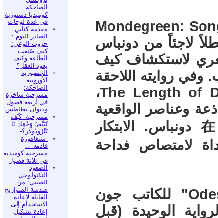
الضاحكة :
كوميديا دستورية
في عدة لوحات
فينكو في "Mondegreen: Songs about
مقدمة كتابي
الصادر اليوم :
Deat)، فيقدم بطلاً لاجئاً من دونباس
حروب الوعي:
كيف صُنعت
عري لاستكشاف كيف
الطاعة وكيف
يعود العقل؟
وفي روايته اللاحقة
الجمهورية
الأوروبية
الضاحكة:
"The Length of Days: An Urban Ballad" (2023)،
مسرحية ساخرة
في أربعة فصول
اذعة وعناصر الواقعية
وديوان بطاطس
مسرحية -كَيْفَ
السحرية ضمن مدينة "ز" التخيلية在 دونباس. الابتكار
تُبَيِّضُ وَجْهَكَ يَا
بَتْرُودُولَار؟-
-سنغافورة
أداة لامتصاص فداحة
قادمة- ..
مسرحية كوميدية
في ثلاثة فصول
الصعود
التكنولوجي
الصيني: من
هندسة الصواريخ
من الناحية التوثيقية، صدرت "Odessa" للكاتب جون
القابلة لإعادة
الاستخدام إلى
 وهي الرواية الوحيدة (قبل
إعادة تشكيل