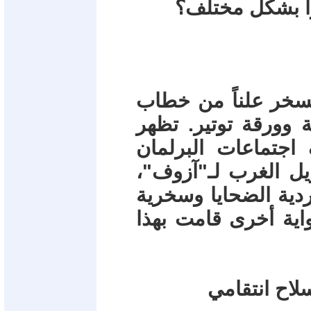
وا بشكل مختلف؟
تسخر علناً من خطاب
ة وورقة توتير. تظهر
جتماعات البرلمان
يل الغرب لـ"آزوف"،
دية الضحايا وسخرية
واية أخرى قامت بهذا