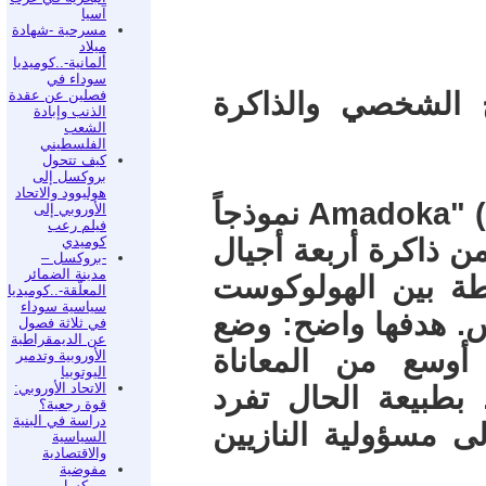
آسيا
مسرحية -شهادة
ميلاد
ألمانية-..كوميديا
سوداء في
فصلين عن عقدة
ح الشخصي والذاكرة
الذنب وإبادة
الشعب
الفلسطيني
كيف تتحول
بروكسل إلى
هوليوود والاتحاد
تقدم صوفيا أندروخوفيتش في "Amadoka" (2020) نموذجاً
الأوروبي إلى
فيلم رعب
كوميدي
من ذاكرة أربعة أجيال
-بروكسل –
مدينة الضمائر
بطة بين الهولوكوست
المعلّقة-..كوميديا
سياسية سوداء
س. هدفها واضح: وضع
في ثلاثة فصول
عن الديمقراطية
أوسع من المعاناة
الأوروبية وتدمير
اليوتوبيا
الاتحاد الأوروبي:
 بطبيعة الحال تفرد
قوة رجعية؟
دراسة في البنية
لى مسؤولية النازيين
السياسية
والاقتصادية
مفوضية
بروكسل