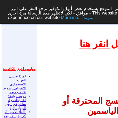
، الموقع يستخدم بعض أنواع الكوكيز نرجو النقر على الزر -
موافق - لكي لاتظهر هذه الرسالة مرة اخرى - This website uses cookies to ensure you get the best
More info - المزيد
experience on our website
غلق
انقر هنا
مواضيع أخرى للكاتب-ة
لماذا يخشى
الغرب
الاستعماري
الاعتراف بصعود
عالم جديد؟
تمهيد رواية :
فسج المحترقة أو
اعترافات راوٍ
ساخر في زمن
النيوليبرالية
الياسمين
-الغاز الأخير، أو
كوميديا الأنابيب