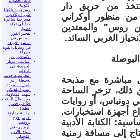
قمة الحضارة
تتخذ من حريق دار
الكونية.
مسرحية : فُقَهَاءُ
 من منظور أوكراني
صُرَرِ الرِيَالَاتِ..
مسرحية ساخرة
جداً في ثلاثة
ن روس" والمعتدين
فصول
تفجير الفور
حياز الغربي السائد.
سيزنس في
دمشق: قراءة
في رسائل القوة
وصراع
الاستخبارات
أساليب -غَوبِلْز
الجديدة- في
الدعاية
التحريضية خدمة
ل مباشرة مع مذبحة
لسلطة رأس
المال .. نموذج
من ذلك، تزخر الساحة
ايشو البلجيكية
شهيد المقاومة...
 دونباس، أو روايات
حين يظلّ الرعبُ
حيّاً في قصورِ
الطغاة
 أجهزة استخبارات.
دراسة مقارنة:
-قوس قزح
ية: الكتابة الأدبية
بروكسل
الرمادي- في
اج إلى مسافة زمنية
سياق الأدب
البلجيكي