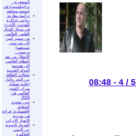
المتفجرة-..
تراجيكوميديا في
خمسة مشاهد
دراسة مقارنة:
روايتي «ذاكرة
الفوتون الأخير»
في سياق الخيال
العلمي العالمي
من سمير أمين
إلى مدرستي
تسينغهوا
ورينمين..
الانتقال من نقد
النظام العالمي
إلى هندسة
الدولة القومية
تحوّلات الطاقة
بين البحر والبرّ:
إعادة تشكيل
ميزان القوى
العالمي في
2026
حين تتحدث
الحقائق
الاقتصادية: قراءة
في سردية
الانهيار الإيراني
الفروق البنيوية
بين اليمين
الحاكم و