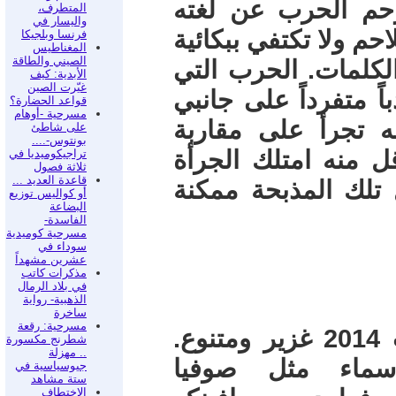
حم الحرب عن لغته
المتطرف،
واليسار في
حم ولا تكتفي ببكائية
فرنسا وبلجيكا
المغناطيس
الصيني والطاقة
لكلمات. الحرب التي
الأبدية: كيف
غيّرت الصين
عام 2014 أنجبت أدباً متفرداً على جانبي
قواعد الحضارة؟
مسرحية -أوهام
ه تجرأ على مقاربة
على شاطئ
بونتوس-....
قل منه امتلك الجرأة
تراجيكوميديا في
ثلاثة فصول
قاعدة العديد ...
تلك المذبحة ممكنة
أو كواليس توزيع
البضاعة
الفاسدة-
مسرحية كوميدية
سوداء في
عشرين مشهداً
مذكرات كاتب
في بلاد الرمال
الذهبية- رواية
ساخرة
مسرحية: رقعة
الأدب الروسي والأوكراني حول حرب 2014 غزير ومتنوع.
شطرنج مكسورة
.. مهزلة
سماء مثل صوفيا
جيوسياسية في
ستة مشاهد
الاختطاف