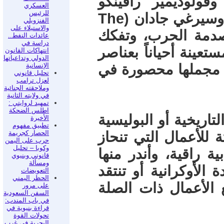
خوفيتش (Amadoka، 2020)، وفولوديمير رافينكو
العسكري
للرئيس
(Mondegreen، 2019)، وتامارا دودا، وسيرغي جادان (The
الفنزويلي
والاستيلاء على
عمال صدمة الحرب، وتفكك
عائدات النفط..
دراسة في
تعينة أحياناً بعناصر
انتهاكات القانون
الدولي وتداعياتها
الإنسانية
ي مجملها محصورة في
تحليل قانوني
لعزل ترامب
وملاحقته الجنائية
في ولايته الثانية
تمهيد لروايتي :
اطلس الضحكة
اريخية أو البوليسية
الأخيرة
تطبيق مفهوم
الحصار كجريمة
 للأعمال التي تنحاز
حرب على اليمن
وكوبا – تحليل
ة راقية، وأندر منها
قانوني وبنيوي
ومسألة
 الأوكرانية أو تنتقد
التعويضات
الحظر اليمني
 الأعمال ذات الصلة
على مرور
السفن السعودية
في باب المندب:
قراءة بنيوية في
تحولات القوة
البحرية في غرب