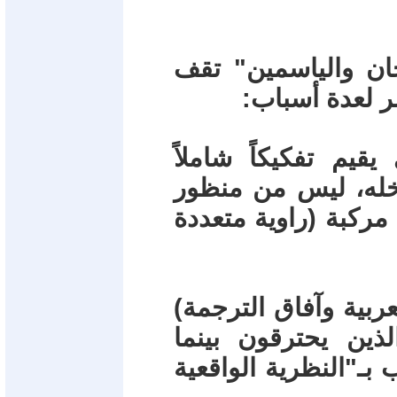
خان والياسمين" تقف
ر لعدة أسباب:
يقيم تفكيكاً شاملاً
خله، ليس من منظور
مركبة (راوية متعددة
عربية وآفاق الترجمة)
الذين يحترقون بينما
 بـ"النظرية الواقعية