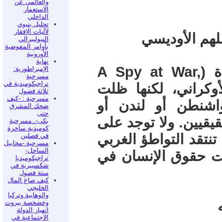
والعالمي عن
الاستعمار
الداخلي
تحليل بنيوي
لآليات الإفقار
النيوليبرالي
بأوامر المفوضية
الأوروبية
نهاية
تناولت روايات تجسس وإثارة متعددة (A Spy at War,
الإمبراطورية:
مسرحية
تراجيكوميدية في
La) الصراع الأوكراني، لكنها ظلت
ثلاثة فصول
مسرحية : -كيف
شنطن أو لندن أو
ضحك المشرق
حتى
يقيين. ولا توجد على
بكى-..مسرحية
كوميدية ساخرة
تنتقد التواطؤ الغربي
في فصلين
مسرحية -مخابيل
الساحل-
ت حقوق الإنسان في
تراجيكوميديا
شكسبيرية في
ستة فصول
كيف صاغ المال
الخليجي
والوهابية وتركيا
وخصخصة بيروت
انهيار الدولة
الاجتماعية في