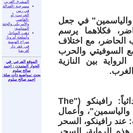
المشرق العربي
مسرحية -العدالة
في زمن
الخرتيت- أو
ة الدخان والياسمين" في جعل
-القاضي
والأمريكي والجثة
ضر، فكلاهما يرسم
المتنامية-
ذهب الساحل
وأسلحة أوروبا:
 الحاضر، مع اختلاف
صراع الهيمنة
في عقر دار
ع السوفيتي والحرب
أفريقيا
الرواية بين النازية
الموقع الفرعي في
الحوار المتمدن : احمد
الغرب.
صالح سلوم
بحث :مواضيع ذات صلة:
احمد صالح سلوم
تبنّى ثلاثة أعمال أسلوباً سحرياً حداثياً: رافينكو ("The
 الدخان والياسمين"، وأعمال
 عند رافينكو، السحر
ذه الرواية، السحر