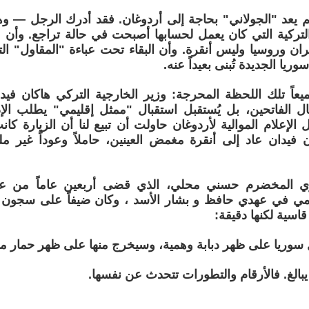
 يعد "الجولاني" بحاجة إلى أردوغان. فقد أدرك الرجل — و
التركية التي كان يعمل لحسابها أصبحت في حالة تراجع. وأن 
ران وروسيا وليس أنقرة. وأن البقاء تحت عباءة "المقاول" الت
وريا الجديدة تُبنى بعيداً عنه.
يعاً تلك اللحظة المحرجة: وزير الخارجية التركي هاكان في
ال الفاتحين، بل يُستقبل استقبال "ممثل إقليمي" يطلب ال
الإعلام الموالية لأردوغان حاولت أن تبيع لنا أن الزيارة كان
 فيدان عاد إلى أنقرة مغمض العينين، حاملاً وعوداً غير مل
ي المخضرم حسني محلي، الذي قضى أربعين عاماً من عمره
ي في عهدي حافظ و بشار الأسد ، وكان ضيفاً على سجون 
قاسية لكنها دقيقة:
سوريا على ظهر دبابة وهمية، وسيخرج منها على ظهر حمار م
بالغ. فالأرقام والتطورات تتحدث عن نفسها.