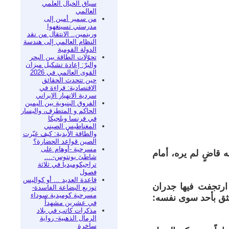
سياق الخيال العلمي
العالمي
من سمير أمين إلى
مدرستي تسينغهوا
ورينمين.. الانتقال من نقد
النظام العالمي إلى هندسة
الدولة القومية
تحوّلات الطاقة بين البحر
والبرّ: إعادة تشكيل ميزان
القوى العالمي في 2026
حين تتحدث الحقائق
الاقتصادية: قراءة في
سردية الانهيار الإيراني
الفروق البنيوية بين اليمين
الحاكم و المتطرف، واليسار
في فرنسا وبلجيكا
المغناطيس الصيني
والطاقة الأبدية: كيف غيّرت
الصين قواعد الحضارة؟
مسرحية -أوهام على
قاضٍ لم يره، أمام
شاطئ بونتوس-....
تراجيكوميديا في ثلاثة
فصول
قاعدة العديد ... أو كواليس
قرة. كانت ليلة ارتجفت فيها جدران
توزيع البضاعة الفاسدة-
مسرحية كوميدية سوداء
يثق بأحد سوى نفسه:
في عشرين مشهداً
مذكرات كاتب في بلاد
الرمال الذهبية- رواية
ساخرة