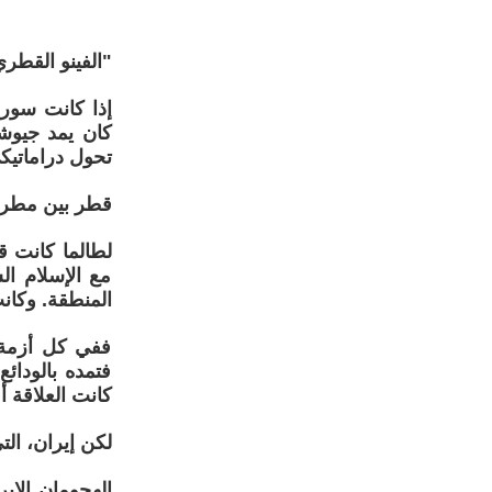
"الفينو القطر
إذا كانت سور
كان يمد جيوشه
تحول دراماتيكي
قطر بين مطرق
لطالما كانت ق
مع الإسلام ال
المنطقة. وكانت
ففي كل أزمة،
فتمده بالودائ
كانت العلاقة 
لكن إيران، ال