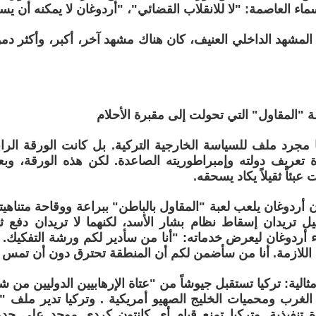
سماء العاصمة: "لا للانقلاب القضائي"، "أردوغان لا يمكنه أن ي
مشهد الداخلي العنيف، كان هناك مشهد آخر، أكبر، وأكثر دموية،
"المقاول" التي تحولت إلى مقبرة الأحلام
مجرد ملف للسياسة الخارجية التركية. بل كانت الورقة الراب
ة تعريف دولته وإمبراطوريته الصاعدة. لكن هذه الورقة، و
بئاً ثقيلاً يكاد يسحقه.
ن أردوغان يلعب لعبة "المقاول بالباطن" ببراعة ووقاحة متناهيتي
يل تريدان إسقاط نظام بشار الأسد، لكنهما لا تريدان دفع 
ء أردوغان ليعرض خدماته: "أنا من سأدير لكم ورشة التفكيك. 
ة اللازمة. أنا من سأضمن لكم أن المنطقة تحترق دون أن تمس أ
الية: تركيا تستقبل جيوشاً من "عتاة الإرهابيين الدوليين من ش
لغرب ومحميات الخليج الصهيو أمريكية . وتركيا تدير ملف "ا
اة تنفيذية. وتركيا تمنع قيام أي كانتون كردي موحد على حدود