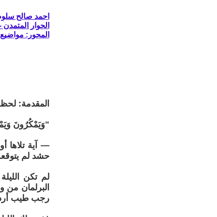
احمد صالح سلوم
الحوار المتمدن - العدد: 8716 - 2026 
المحور: مواضيع
المقدمة: لحظة
"وَيَمْكُرُونَ وَيَمْكُ
— آية تلاها أ
حشد لم يتوقعه
البرلمان من و
رجب طيب أرد