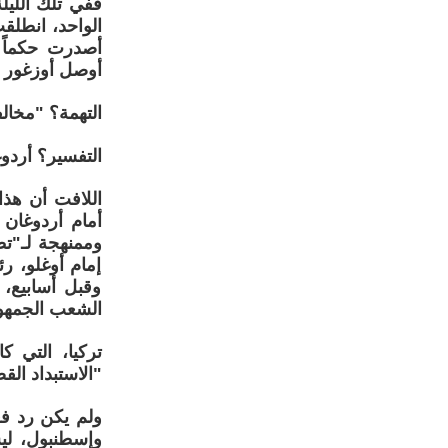
ففي تلك الليل
الواحد، انطلق
أوصل أوزغور أ
التهمة؟ "مخال
التفسير؟ أردو
أمام أردوغان
وممنهجة لـ"تط
إمام أوغلو، ر
وقبل أسابيع،
الشعب الجمهو
تركيا، التي ك
"الاستبداد الق
وإسطنبول، ليس