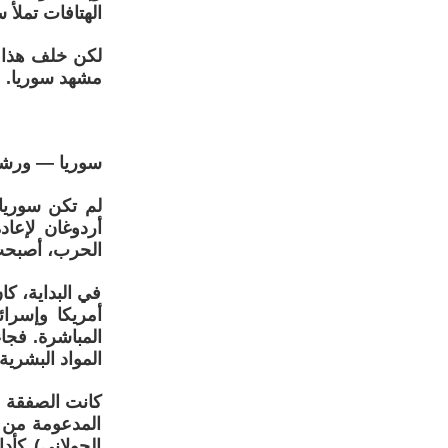
الهتافات تملأ 
لكن خلف هذا ال
مشهد سوريا.
سوريا — ورشة 
لم تكن سوريا 
أردوغان لإعاد
الحرب، أصبحت ع
في البداية، كا
أمريكا وإسرائ
المباشرة. فجا
المواد البشري
كانت الصفقة مث
المدعومة من ا
الجولاني) كأد