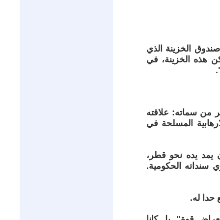
ندوق الخزينة الذي
لكن هذه الخزينة، في
.
ر من سماته: علاقته
ارهابية المسلحة في
 يمد يده نحو قطر،
ي سنداته الحكومية.
حدا له.
2026 لم يكونا مجرد "استعراض قوة". بل كانا