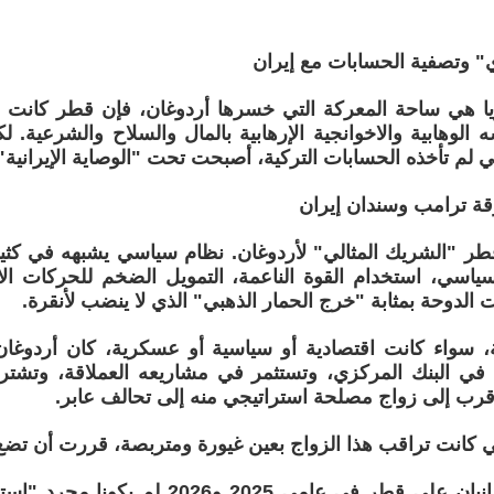
ي" وتصفية الحسابات مع إيران
يا هي ساحة المعركة التي خسرها أردوغان، فإن قطر كانت ص
 الوهابية والاخوانجية الإرهابية بالمال والسلاح والشرعية. 
 لم تأخذه الحسابات التركية، أصبحت تحت "الوصاية الإيرانية"
ة ترامب وسندان إيران
طر "الشريك المثالي" لأردوغان. نظام سياسي يشبهه في كثي
سياسي، استخدام القوة الناعمة، التمويل الضخم للحركات ال
 الدوحة بمثابة "خرج الحمار الذهبي" الذي لا ينضب لأنقرة.
 سواء كانت اقتصادية أو سياسية أو عسكرية، كان أردوغان
ع في البنك المركزي، وتستثمر في مشاريعه العملاقة، وتشتر
أقرب إلى زواج مصلحة استراتيجي منه إلى تحالف عابر.
تي كانت تراقب هذا الزواج بعين غيورة ومتربصة، قررت أن تضع 
الهجومان الإيرانيان على قطر في عامي 2025 و