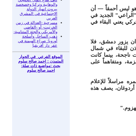
والوهابية وتركيا وخصخصة
هو ليس أحمقاً — أن
بيروت انهيار الدولة
الاجتماعية في المشرق
"الراعي" الجديد في
العربي
ركي يعني البقاء في
مسرحية -العدالة في زمن
الخرتيت- أو -القاضي
والأمريكي والجثة المتنامية-
ذهب الساحل وأسلحة
أوروبا: صراع الهيمنة في
دان يزور دمشق، فلا
عقر دار أفريقيا
إذن للبقاء في شمال
ت ناجحة، بينما كانت
الموقع الفرعي في الحوار
زمة، ومتفاهماً على
المتمدن : احمد صالح سلوم
بحث :مواضيع ذات صلة:
احمد صالح سلوم
 مراسلاً للإعلام
أردوغان، يصف هذه
هزوم."