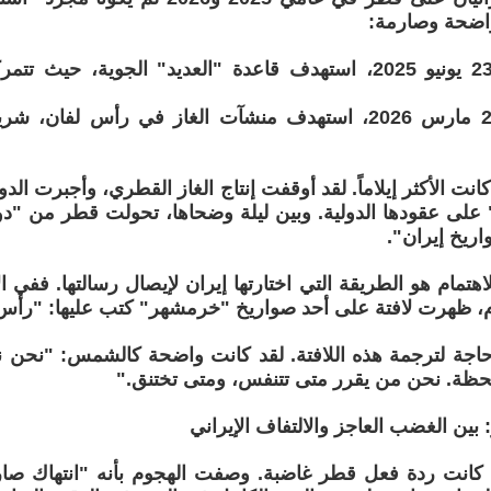
واضحة وصارمة:
· الأول: في 23 يونيو 2025، استهدف قاعدة "العديد" الجوية، حي
· الثاني: في 2 مارس 2026، استهدف منشآت الغاز في رأس لفان
 كانت الأكثر إيلاماً. لقد أوقفت إنتاج الغاز القطري، وأجبرت ال
" على عقودها الدولية. وبين ليلة وضحاها، تحولت قطر من "دول
ريخ إيران".
للاهتمام هو الطريقة التي اختارتها إيران لإيصال رسالتها. فف
وم، ظهرت لافتة على أحد صواريخ "خرمشهر" كتب عليها: "رأس
حاجة لترجمة هذه اللافتة. لقد كانت واضحة كالشمس: "نحن 
حظة. نحن من يقرر متى تتنفس، ومتى تختنق."
بين الغضب العاجز والالتفاف الإيراني
 كانت ردة فعل قطر غاضبة. وصفت الهجوم بأنه "انتهاك صار