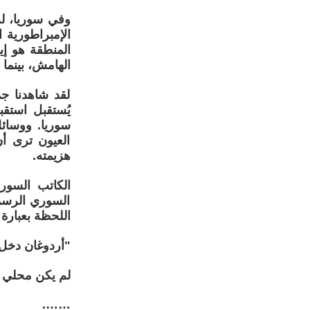
وفي سوريا، لم
الإمبراطورية 
المنطقة هو إي
الهامش، بينما س
لقد شاهدنا جم
يُستقبل استقب
سوريا. ووسائل 
العيون ترى أن
هزيمته.
الكاتب السور
السوري الرسم
اللحظة بعبارة 
"أردوغان دخل 
لم يكن محلي ي
…….