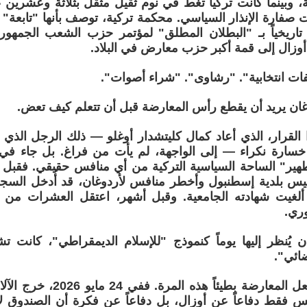
ة، وبينما كانت تركيا تغط في نوم ثقيل مثقل بثلاثة وعشرين 
ت صفارة الإنذار السياسي. محكمة تركية، توصف بأنها "تابعة" 
وزال إلى قمة أكبر حزب معارض في البلاد.
فات انتخابية". "رشاوى". "شراء أصوات".
غان يريد أن يقطع رأس المعارضة قبل أن تتعلم كيف تعض.
 خسارة نكراء — إلى الواجهة، لم يأت من فراغ. بل جاء ف
هير" الساحة السياسية التركية من أي منافس حقيقي. فقبل 
ئيس بلدية إسطنبول وأخطر منافس لأردوغان، قد أُدخل السج
 ألغيت شهادته الجامعية. وقبل أشهر، اعتقل العشرات من
ري.
ان يُنظر إليها يوماً كنموذج "للإسلام الديمقراطي"، كان
ضائي".
ولم يكن رد فعل المعارضة بطيئاً
 فقط دفاعاً عن أوزال، بل دفاعاً عن فكرة أن الصندوق لا