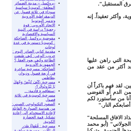
-بروكسل – مدينة الضمائر
سرق المستقبل".
المعلّقة-..كوميديا سياسية
سوداء في ثلاثة فصول عن
 وأكثر تعقيداً. إنه
الديمقراطية الأوروبية
وتدمير اليوتوبيا
الاتحاد الأوروبي: قوة
رجعية؟ دراسة في البنية
السياسية والاقتصادية
مفوضية بروكسل الضاحكة
: كوميديا دستورية في عدة
لوحات
مقدمة كتابي الصادر اليوم :
حروب الوعي: كيف صُنعت
حة التي راهن عليها
الطاعة وكيف يعود العقل؟
الجمهورية الأوروبية
بعد أكثر من عقد من
الضاحكة: مسرحية ساخرة
في أربعة فصول وديوان
بطاطس
مسرحية -كَيْفَ تُبَيِّضُ وَجْهَكَ
ن. لقد فهم باكراً أن
يَا بَتْرُودُولَار؟-
-سنغافورة قادمة- ..
ثمن الدم أو الفوضى
مسرحية كوميدية في ثلاثة
أنا من سأستورد لكم
فصول
الصعود التكنولوجي الصيني:
صابعكم النار."
من هندسة الصواريخ القابلة
لإعادة الاستخدام إلى إعادة
ذاذ الافاق المسلحة"
تشكيل قمة الحضارة
الكونية.
لجولاني" (أبو محمد
مسرحية : فُقَهَاءُ صُرَرِ
ها الجنوبية. وتركيا
الرِيَالَاتِ.. مسرحية ساخرة