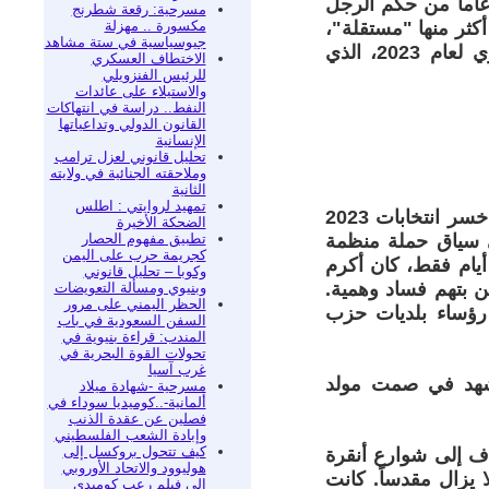
عاماً من حكم الرجل
مسرحية: رقعة شطرنج
مكسورة .. مهزلة
أكثر منها "مستقلة"،
جيوسياسية في ستة مشاهد
أصدرت حكماً تاريخياً بـ "البطلان المطلق" لمؤتمر حزب الشعب الجمهوري لعام 2023، الذي
الاختطاف العسكري
للرئيس الفنزويلي
والاستيلاء على عائدات
النفط.. دراسة في انتهاكات
القانون الدولي وتداعياتها
الإنسانية
تحليل قانوني لعزل ترامب
وملاحقته الجنائية في ولايته
الثانية
تمهيد لروايتي : اطلس
اللافت أن هذا القرار، الذي أعاد كمال كليتشدار أوغلو — ذلك الرجل الذي خسر انتخابات 2023
الضحكة الأخيرة
تطبيق مفهوم الحصار
ي سياق حملة منظمة
كجريمة حرب على اليمن
أيام فقط، كان أكرم
وكوبا – تحليل قانوني
ن بتهم فساد وهمية.
وبنيوي ومسألة التعويضات
الحظر اليمني على مرور
 رؤساء بلديات حزب
السفن السعودية في باب
المندب: قراءة بنيوية في
تحولات القوة البحرية في
غرب آسيا
ت تشهد في صمت مولد
مسرحية -شهادة ميلاد
ألمانية-..كوميديا سوداء في
فصلين عن عقدة الذنب
وإبادة الشعب الفلسطيني
كيف تتحول بروكسل إلى
 هذه المرة. ففي 24 مايو 2026، خرج الآلاف إلى شوارع أنقرة
هوليوود والاتحاد الأوروبي
 يزال مقدساً. كانت
إلى فيلم رعب كوميدي