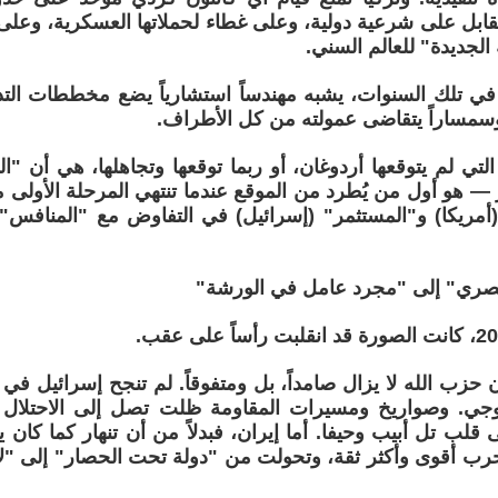
بل على شرعية دولية، وعلى غطاء لحملاتها العسكرية، وعلى
 الجديدة" للعالم السني.
في تلك السنوات، يشبه مهندساً استشارياً يضع مخططات التد
وسمساراً يتقاضى عمولته من كل الأطراف.
لتي لم يتوقعها أردوغان، أو ربما توقعها وتجاهلها، هي أن "
 — هو أول من يُطرد من الموقع عندما تنتهي المرحلة الأولى 
 (أمريكا) و"المستثمر" (إسرائيل) في التفاوض مع "المنافس"
ري" إلى "مجرد عامل في الورشة"
 حزب الله لا يزال صامداً، بل ومتفوقاً. لم تنجح إسرائيل في
ولوجي. وصواريخ ومسيرات المقاومة ظلت تصل إلى الاحتلا
لب تل أبيب وحيفا. أما إيران، فبدلاً من أن تنهار كما كان ي
ب أقوى وأكثر ثقة، وتحولت من "دولة تحت الحصار" إلى "لا