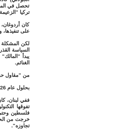
تحصل في المقا
تركيا "الزعيمة
كان أردوغان، 
على تنفيذها، 
لكن المشكلة ا
السياسة القذر
يبدأ "المالك"
الغنائم.
من "مقاول حص
بحلول عام 2026، كانت الصورة قد انقلبت رأساً على عقب.
ففي لبنان، كان
تفوقها التكن
فلسطين وحتى ق
خرجت من الحر
تجاوزه".