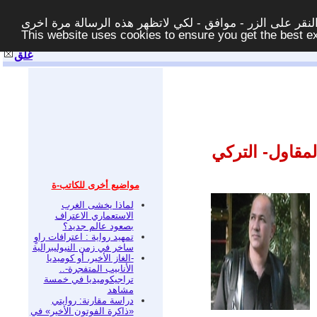
قر على الزر - موافق - لكي لاتظهر هذه الرسالة مرة اخرى -
This website uses cookies to ensure you get the best 
غلق
لمقاول- التركي
مواضيع أخرى للكاتب-ة
لماذا يخشى الغرب
الاستعماري الاعتراف
بصعود عالم جديد؟
تمهيد رواية : اعترافات راوٍ
ساخر في زمن النيوليبرالية
-الغاز الأخير، أو كوميديا
الأنابيب المتفجرة-..
تراجيكوميديا في خمسة
مشاهد
دراسة مقارنة: روايتي
«ذاكرة الفوتون الأخير» في