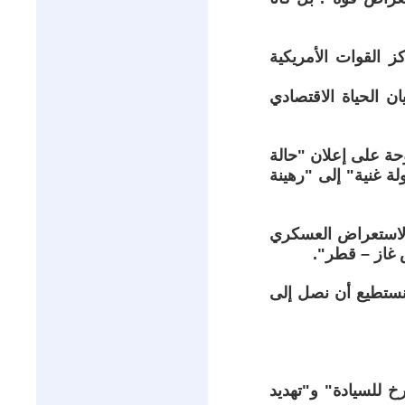
ث تتمركز القوات الأمريكية
، شريان الحياة الاقتصادي
دوحة على إعلان "حالة
ة غنية" إلى "رهينة
ي الاستعراض العسكري
 غاز – قطر".
نستطيع أن نصل إلى
خ للسيادة" و"تهديد