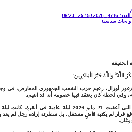
/ 5 / 25 - 09:20
 وابحاث سياسية
 الحقيقة
رُ اللَّهُ ۖ وَاللَّهُ خَيْرُ الْمَاكِرِينَ"
وزغور أوزال، زعيم حزب الشعب الجمهوري المعارض، في وجه 
، وفي لحظة كان يعتقد فيها خصومه أنه قد انتهى.
لم تكن الليلة التي أعقبت 21 مايو 2026 ليلة عادية في أن
قع قرار لم يكتبه قاضٍ مستقل، بل سطرته إرادة رجل لم يعد 
وغان.