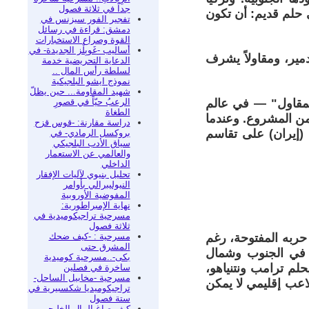
جداً في ثلاثة فصول
 حلم قديم: أن تكون
تفجير الفور سيزنس في
دمشق: قراءة في رسائل
القوة وصراع الاستخبارات
أساليب -غَوبِلْز الجديدة- في
مير، ومقاولاً يشرف
الدعاية التحريضية خدمة
لسلطة رأس المال ..
نموذج ايشو البلجيكية
شهيد المقاومة... حين يظلّ
الرعبُ حيّاً في قصورِ
المقاول" — في عالم
الطغاة
من المشروع. وعندما
دراسة مقارنة: -قوس قزح
 (إيران) على تقاسم
بروكسل الرمادي- في
سياق الأدب البلجيكي
والعالمي عن الاستعمار
الداخلي
تحليل بنيوي لآليات الإفقار
النيوليبرالي بأوامر
المفوضية الأوروبية
نهاية الإمبراطورية:
مسرحية تراجيكوميدية في
ثلاثة فصول
مسرحية : -كيف ضحك
 حربه المفتوحة، رغم
المشرق حتى
ل في الجنوب وشمال
بكى-..مسرحية كوميدية
حلم ترامب ونتنياهو،
ساخرة في فصلين
مسرحية -مخابيل الساحل-
عب إقليمي لا يمكن
تراجيكوميديا شكسبيرية في
ستة فصول
كيف صاغ المال الخليجي