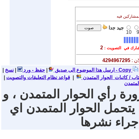
لمشاركين فيه
جيد جدا
10
2
رك في التصويت :
ن :
4294967295
نسخ - Copy
ارسل هذا الموضوع الى صديق
|
حفظ - ورد
|
|
تاب / كاتبات الحوار المتمدن
|
قواعد نظام التعليقات والتصويت
|
لمتمدن
ورة رأي الحوار المتمدن ، و
 يتحمل الحوار المتمدن اي
 جراء نشرها