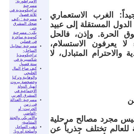
الإمبراطورية:
مسرحية
تراجيكوميدية في
داً: الغرب الاستعماري
ثلاثة فصول
مسرحية : -كيف
 الدول المستقلة إلى عبيد
ضحك المشرق
حتى
ق الحرة. وإذن، فالحل
بكى-..مسرحية
كوميدية ساخرة
في فصلين
 لا يعرفون الاستسلام،
مسرحية -مخابيل
الساحل-
 والاحترام المتبادل، لا
تراجيكوميديا
شكسبيرية في
ستة فصول
كيف صاغ المال
الخليجي
والوهابية وتركيا
وخصخصة بيروت
انهيار الدولة
الاجتماعية في
المشرق العربي
ن
مسرحية -العدالة
في زمن
الخرتيت- أو
-القاضي
 ليس مجرد مصالح مرحلية
والأمريكي والجثة
المتنامية-
للعالم تختلف جذرياً عن
ذهب الساحل
وأسلحة أوروبا: