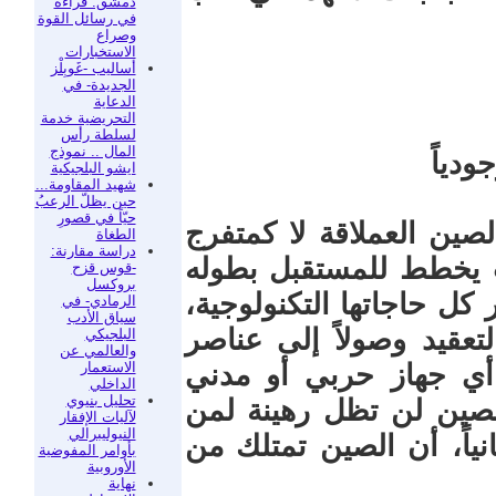
دمشق: قراءة
في رسائل القوة
وصراع
الاستخبارات
أساليب -غَوبِلْز
الجديدة- في
الدعاية
التحريضية خدمة
لسلطة رأس
المال .. نموذج
ودياً
ايشو البلجيكية
شهيد المقاومة...
حين يظلّ الرعبُ
حيّاً في قصورِ
صين العملاقة لا كمتفرج
الطغاة
دراسة مقارنة:
 يخطط للمستقبل بطوله
-قوس قزح
بروكسل
 كل حاجاتها التكنولوجية،
الرمادي- في
سياق الأدب
لتعقيد وصولاً إلى عناصر
البلجيكي
والعالمي عن
الاستعمار
ي أي جهاز حربي أو مدني
الداخلي
تحليل بنيوي
الصين لن تظل رهينة لمن
لآليات الإفقار
النيوليبرالي
انياً، أن الصين تمتلك من
بأوامر المفوضية
الأوروبية
نهاية