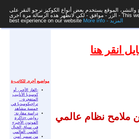
والنشر، الموقع يستخدم بعض أنواع الكوكيز نرجو النقر على
الزر - موافق - لكي لاتظهر هذه الرسالة مرة اخرى - This website uses cookies to ensure you get the
More info - المزيد
best experience on our website
غلق
ل انقر هنا
مواضيع أخرى للكاتب-ة
-الغاز الأخير، أو
كوميديا الأنابيب
المتفجرة-..
تراجيكوميديا في
خمسة مشاهد
دراسة مقارنة:
 ملامح نظام عالمي
روايتي «ذاكرة
الفوتون الأخير»
في سياق الخيال
العلمي العالمي
من سمير أمين