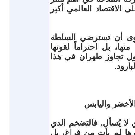
 الاقتصاد العالمي أكبر
سوى أن تسترضي السلطة
 منها، بل احتراماً لقوتها
اول تجاوز طهران في هذا
بارود.
الأخضر واليابس
ي لا يُسأل. فالتضخم الذي
رها لم يأت من فراغ، بل