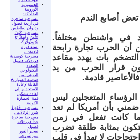
الجمهورية
الأوروبية
الضاحكة:
تعض أصابع الندم
مسرحية ساخرة
في أربعة فصول
وديوان بطاطس
مسرحية -كَيْفَ
د في واشنطن مختلفاً.
تُبَيِّضُ وَجْهَكَ يَا
بَتْرُودُولَار؟-
ن أن الحرب تجارة رابحة
-سنغافورة
قادمة- ..
لتضخم بات يهدد مقاعد
مسرحية كوميدية
في ثلاثة فصول
عون قرار الحرب من يد
الصعود
التكنولوجي
الصيني: من
الأعاصير قادمة.
هندسة الصواريخ
القابلة لإعادة
الاستخدام إلى
إعادة تشكيل
لرؤساء المتعجلين ليس
قمة الحضارة
الكونية.
مني بأن أمريكا لم تعد
مسرحية : فُقَهَاءُ
صُرَرِ الرِيَالَاتِ..
كما كانت تفعل في زمن
مسرحية ساخرة
جداً في ثلاثة
تكون بمثابة طلقة تضرب
فصول
تفجير الفور
احتجاجات لا تهدأ في قلب
سيزنس في