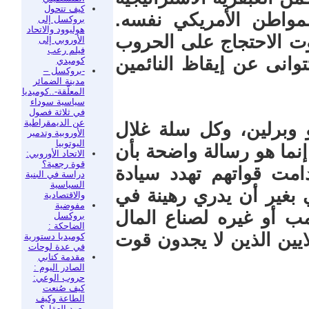
كيف تتحول
مواطن الأمريكي نفسه.
بروكسل إلى
هوليوود والاتحاد
ت الاحتجاج على الحروب
الأوروبي إلى
فيلم رعب
تتوانى عن إيقاظ النائمين
كوميدي
-بروكسل –
مدينة الضمائر
المعلّقة-..كوميديا
سياسية سوداء
في ثلاثة فصول
عن الديمقراطية
وبرلين، وكل سلة غلال
الأوروبية وتدمير
اليوتوبيا
إنما هو رسالة واضحة بأن
الاتحاد الأوروبي:
قوة رجعية؟
امت قواتهم تهدد سيادة
دراسة في البنية
السياسية
 بغير أن يدري رهينة في
والاقتصادية
مفوضية
مب أو غيره لصناع المال
بروكسل
الضاحكة :
ايين الذين لا يجدون قوت
كوميديا دستورية
في عدة لوحات
مقدمة كتابي
الصادر اليوم :
حروب الوعي:
كيف صُنعت
الطاعة وكيف
يعود العقل؟