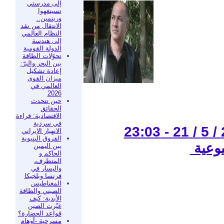
إلى مدرستي
تسينغهوا
ورينمين..
الانتقال من نقد
النظام العالمي
إلى هندسة
الدولة القومية
تحوّلات الطاقة
بين البحر والبرّ:
إعادة تشكيل
ميزان القوى
العالمي في
2026
حين تتحدث
الحقائق
الاقتصادية: قراءة
في سردية
الانهيار الإيراني
الفروق البنيوية
يوعية
بين اليمين
الحاكم و
المتطرف،
واليسار في
فرنسا وبلجيكا
المغناطيس
الصيني والطاقة
الأبدية: كيف
غيّرت الصين
قواعد الحضارة؟
مسرحية -أوهام