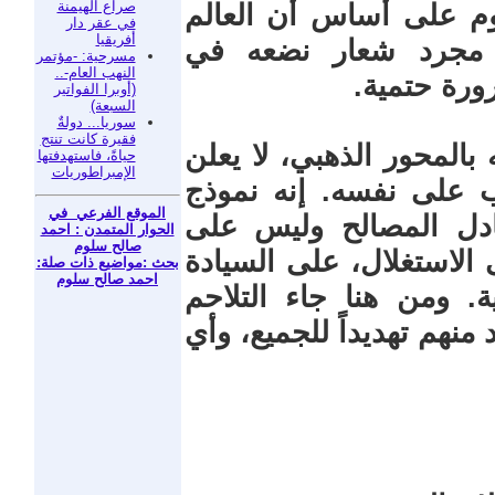
صراع الهيمنة
تقوم على أساس أن العالم
في عقر دار
أفريقيا
ت مجرد شعار نضعه في
مسرحية: -مؤتمر
النهب العام-..
ورة حتمية.
(أوبرا الفواتير
السبعة)
سوريا... دولةٌ
فقيرة كانت تنتج
بالمحور الذهبي، لا يعلن
حياةً، فاستهدفتها
الإمبراطوريات
ب على نفسه. إنه نموذج
الموقع الفرعي في
بادل المصالح وليس على
الحوار المتمدن : احمد
صالح سلوم
الاستغلال، على السيادة
بحث :مواضيع ذات صلة:
احمد صالح سلوم
. ومن هنا جاء التلاحم
منهم تهديداً للجميع، وأي