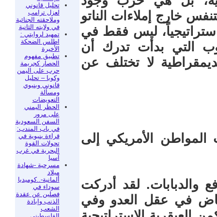
ية، بل هي حرب وجود
تحليل قانوني
لعزل ترامب
تنفس خارج إملاءات الناتو
وملاحقته الجنائية
في ولايته الثانية
ستراتيجياً، ليس فقط في
تمهيد لروايتي :
اطلس الضحكة
ب التي بدأت تدرك أن
الأخيرة
تطبيق مفهوم
لديمقراطية لا تختلف عن
الحصار كجريمة
حرب على اليمن
وكوبا – تحليل
قانوني وبنيوي
ومسألة
التعويضات
الحظر اليمني
على مرور
السفن السعودية
في باب المندب:
 المواطن الأمريكي إلى
قراءة بنيوية في
تحولات القوة
البحرية في غرب
آسيا
مسرحية -شهادة
ميلاد
ألمانية-..كوميديا
ع والدبابات. لقد أدركت
سوداء في
فصلين عن عقدة
 تخاض في عقل العدو وفي
الذنب وإبادة
الشعب
ن العبقرية الاستراتيجية
الفلسطيني