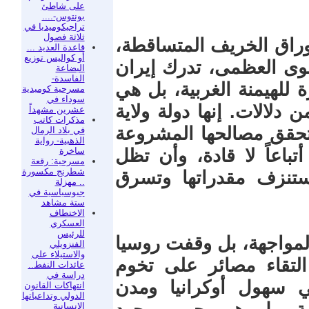
على شاطئ
بونتوس-....
تراجيكوميديا في
ثلاثة فصول
وراق الخريف المتساقطة،
قاعدة العديد ...
أو كواليس توزيع
قوى العظمى، تدرك إيران
البضاعة
الفاسدة-
للهيمنة الغربية، بل هي
مسرحية كوميدية
سوداء في
دلالات. إنها دولة ولاية
عشرين مشهداً
مذكرات كاتب
حقق مصالحها المشروعة
في بلاد الرمال
الذهبية- رواية
ساخرة
باعاً لا قادة، وأن تظل
مسرحية: رقعة
شطرنج مكسورة
ستنزف مقدراتها وتسرق
.. مهزلة
جيوسياسية في
ستة مشاهد
الاختطاف
العسكري
للرئيس
لمواجهة، بل وقفت روسيا
الفنزويلي
والاستيلاء على
 التقاء مصائر على تخوم
عائدات النفط..
دراسة في
ي سهول أوكرانيا ومدن
انتهاكات القانون
الدولي وتداعياتها
الإنسانية