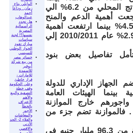
الوايلي بتاع
أرتفعت أهمية فوائد الديون إلي الناتج المحلي من 6.2% الي
زمان.. وداعاً
أحمد
جعت أهمية الدعم والمنح
عبدالوهاب
هل تجدد
والمزايا الاجتماعية من 8.9% الي 4.5% بينما ارتفعت اهمية
الرأسمالية
المصرية
الاستثمارات الي الناتج المحلي من 2.9% عام 2010/2011 إلي
نفسها؟! لجنة
سياسات
مبارك تقود
الحوار الوطني
أمل تفاصيل بعض بنود
للسيسي
خسائر مصر
من بيع شركة
أبوقير
للأسمدة
للإمارات -
قرار خاطئ
 الجهاز الإداري للدولة
وعلي الحكومة
وقف خطة
ة بينما الهيئات العامة
التصفية والبيع
والأهم
واجورهم خارج الموازنة
الاعتراف
بالخطأ
. فالموازنة تضم جزء من
الأجور
والمعاشات
والغلاء 2- الحد
الأدني
والاقصي
ارتفع المخصص للأجور في الموازنة من 96.3 مليار جنيه في
للأجور في