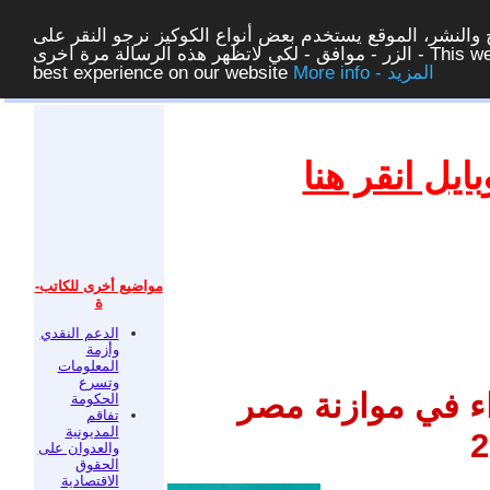
والنشر، الموقع يستخدم بعض أنواع الكوكيز نرجو النقر على
الزر - موافق - لكي لاتظهر هذه الرسالة مرة اخرى - This website uses cookies to ensure you get the
More info - المزيد
best experience on our website
غلق
يل انقر هنا
مواضيع أخرى للكاتب-
ة
الدعم النقدي
وأزمة
المعلومات
وتسرع
ء في موازنة مصر
الحكومة
تفاقم
المديونية
2
والعدوان على
الحقوق
الاقتصادية