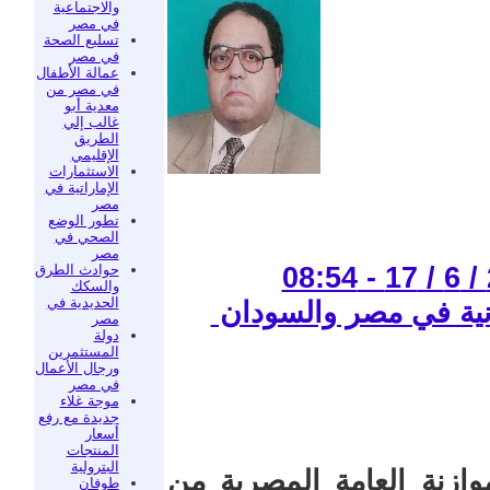
والاجتماعية
في مصر
تسليع الصحة
في مصر
عمالة الأطفال
في مصر من
معدية أبو
غالب إلي
الطريق
الإقليمي
الاستثمارات
الإماراتية في
مصر
تطور الوضع
الصحي في
مصر
حوادث الطرق
والسكك
الحديدية في
مانية في مصر والسودان
مصر
دولة
المستثمرين
ورجال الأعمال
في مصر
موجة غلاء
جديدة مع رفع
أسعار
المنتجات
البترولية
ازنة العامة المصرية من
طوفان