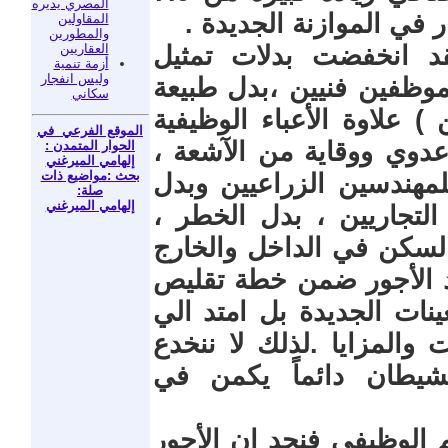
المصري يديره
المقاولين
والمطورين
العقاريين
قد انخفضت بدلات تمثيل
أزمة تنمية
وليس انفجار
موظفين فنيين ،بدل طبيعة
سكاني
) علاوة الأعباء الوظيفية
الموقع الفرعي في
عدوي ووقاية من الآشعة ،
الحوار المتمدن :
إلهامي الميرغني
بحث :مواضيع ذات
مهندسين الزراعيين وبدل
صلة:
إلهامي الميرغني
التجاريين ، بدل الخطر ،
 السكن في الداخل والخارج
يد الأجور ضمن خطة تقليص
ينات الجديدة بل امتد الي
 والمزايا .لذلك لا ننخدع
الشيطان دائماً يكمن في
 الوظيفي فنجد ان الأجور