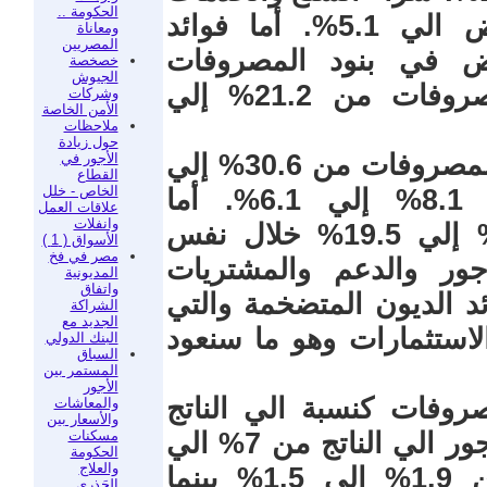
الحكومة ..
كان 6.5% من المصروفات انخفض الي 5.1%. أما فوائد
ومعاناة
المصريين
ض في بنود المصروفات
خصخصة
الجيوش
وارتفعت أهميتها إلي إجمالي المصروفات من 21.2% إلي
وشركات
الأمن الخاصة
ملاحظات
حول زيادة
كما انخفضت أهمية الدعم لإجمالي المصروفات من 30.6% إلي
الأجور في
القطاع
الخاص - خلل
17.5% والمصروفات الأخري من 8.1% إلي 6.1%. أما
علاقات العمل
وانفلات
الاستثمارات فقد أرتفعت من 9.9% إلي 19.5% خلال نفس
الأسواق ( 1 )
مصر في فخ
جور والدعم والمشتريات
المديونية
واتفاق
د الديون المتضخمة والتي
الشراكة
الجديد مع
استثمارات وهو ما سنعود
البنك الدولي
السباق
المستمر بين
الأجور
روفات كنسبة الي الناتج
والمعاشات
والأسعار بين
مسكنات
المحلي الإجمالي فتراجعت اهمية الأجور الي الناتج من 7% الي
الحكومة
والعلاج
5.1%، وشراء السلع والخدمات من 1.9% الي 1.5% بينما
الجَذري