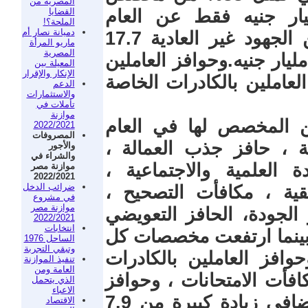
المصرية من
القضايا
في الموازنة وبزيادة 4 مليار جنيه فقط عن العام
الملحة؟!
دميانة نصار أم
الماضي. تبلغ تعويضات العاملين عن الجهود غير العادية 17.7
ماريو المرأة
المصرية
يار جنيه والمكافآت التشجيعية 8.5 مليار جنيه.وحوافز العاملين
المعيلة بين
الإنكار والإقرار
يه وحوافز العاملين بالكادرات الخاصة
الدعم
والاستثمارات
تأملات في
موازنة
ن المخصص لها في العام
2022/2021
المصروفات
بة ، حافز جذب العمالة ،
والأجور
والشراء في
 العلمية والاجتماعية ،
موازنة مصر
2022/2021
ضرائب الدخل
يقية ، مكافأت التصحيح ،
في مشروع
موازنة مصر
 الجودة، الحافز التعويضي
2022/2021
انتخابات
يق القانون رقم 18 لسنة 2015. بينما ارتفعت مخصصات كل
الساحل 1976
وتبقي التجربة
حوافز العاملين بالكادرات
تنفيذ الموازنة
العامة ومن
افأت الامتحانات ، وحوافز
الذي يتحمل
الاعباء
اداء المعلمين . كما شهد الحافز الاضافي زيادة كبيرة من 7.9
الاقتصاد