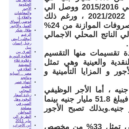
الحكومة
2010/2011 الي 218.1 مليار جنيه في 2015/2016 ووصل الي
الأجور
والمعاشات
361 مليار جنيه في مشروع موازنة 2021/2022 ، ورغم ذلك
والغلاء 1-
فوضي أسواق
تراجعت اهمية الأجور الي اجمالي مصروفات الموازنة من 24%
العمل والأجور
طلال شكر
ر الي الناتج المحلي الاجمالي
الزعيم
ابوقلب أبيض
رحيل إنسان
نبيل
ة تقسيمات منها التقسيم
الفرق بين
العلاوة الدورية
نقدية والعينية وهي تمثل
وعلاوة غلاء
المعيشة
الغلاء في
ور و المزايا التأمينية و
مصر .. أسبابه
ونتائجه
انتهاء عصر
التعليم
ت الأساسية 37.3 مليار جنيه ، أما الأجر الوظيفي
المجاني
زيادة أسعار
الذي استحدثه قانون الخدمة المدنية فيبلغ 51.8 مليار جنيه بينما
الوقود وهل
الصب في
ام الماضي 51.1 مليار جنيه.وبذلك تصبح الأجور
مصلحة
المواطن
الطريق الي
يناير 2011
تبلغ المكافأت 119.4 مليار جنيه وهي تمثل 33% من مخصص
أين الأحزاب