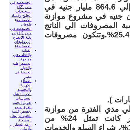
الخصخصة في
401.9 مليار جنيه في 2010/2011 إلي 864.6 مليار جنيه في
مصر (2) (
استحوذات
صلت الي 1.8 تريليون جنيه في مشروع موازنة
الخليج وفساد
الخصخصة)
 نسبة المصروفات الي الناتج
طوفان
الخصخصة في
المحلي الإجمالي من29.2% إلي 25.4%.وتتكون مصروفات
مصر (1) ( من
نكبة الانفتاح
إلي طوفان
الخصخصة)
القبلية
والتخلف في
مواجهة
الديمقراطية
والدولة
الحديثة في
مصر
انقطاع
الكهرباء
والتجسيد
الحي لفشل
السياسات
تعويم الجنيه
لتغرق مصر
علي مدي الفترة من موازنة
تخفيض قيمة
الجنيه لن يحل
2010 الي موازنة 2021 . الأجور كانت تمثل 24% من
المشكلة
أزمة السكر ..
المصروفات واصبحت لا تمثل الا 19.4%، شراء السلع والخدمات
وأزمات