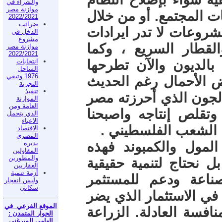
والشراء في
موازنة مصر
ات المجتمع. أو من خلال
2022/2021
ضرائب
شروعات لا تدر ايرادات
الدخل في
مشروع
القطار السريع ، وكما
موازنة مصر
2022/2021
الديون والآن تطرحها
انتخابات
الساحل
1976 وتبقي
ض الأحمال رغم الحديث
التجربة
تنفيذ
الجون الذي أحرزته مصر
الموازنة
العامة ومن
تقلص إنتاجه واصبحنا
الذي يتحمل
الاعباء
ل الشعب الفلسطيني .
الاقتصاد
المصري
لمول والكمبوند فهذه
يديره
المقاولين
والمطورين
ل نحتاج لتنمية حقيقية
العقاريين
أزمة تنمية
ناعة ودعم للمستثمر
وليس انفجار
سكاني
في الاستثمار الذي يضر
الموقع الفرعي في
فسة العادلة. الزراعة
الحوار المتمدن :
إلهامي الميرغني