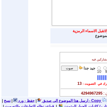
اتقبل الاسماء الرمزية
الموضوع
مشاركين فيه
جيد جدا
10
13
ك في التصويت :
 :
4294967295
نسخ - Copy
ارسل هذا الموضوع الى صديق
|
حفظ - ورد
|
|
تاب / كاتبات الحوار المتمدن
|
قواعد نظام التعليقات والتصويت
|