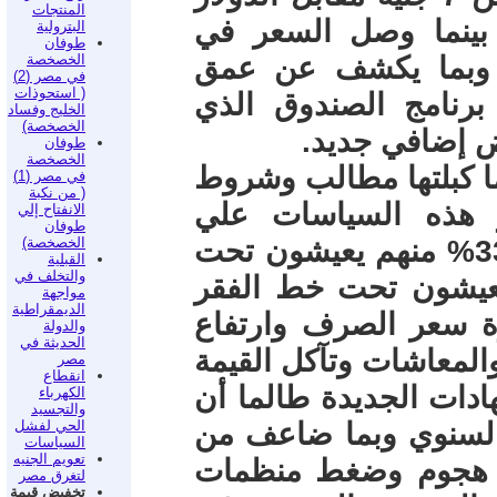
المنتجات
 2014 إلي 31 جنيه في 2023 بينما وصل السعر في
البترولية
طوفان
اء لأكثر من 62 جنيه وبما يكشف عن عمق
الخصخصة
في مصر (2)
( استحوذات
ذ برنامج الصندوق الذي
الخليج وفساد
الخصخصة)
 إضافي جديد.
طوفان
الخصخصة
 كبلتها مطالب وشروط
في مصر (1)
( من نكبة
ر هذه السياسات علي
الانفتاح إلي
طوفان
المواطن محدود الدخل والذي أصبح 33% منهم يعيشون تحت
الخصخصة)
القبلية
والتخلف في
 الوطني واكثر من 60% يعيشون تحت خط الفقر
مواجهة
الديمقراطية
ة سعر الصرف وارتفاع
والدولة
الحديثة في
والمعاشات وتآكل القيمة
مصر
انقطاع
هادات الجديدة طالما أن
الكهرباء
والتجسيد
السنوي وبما ضاعف من
الحي لفشل
السياسات
تعويم الجنيه
لي هجوم وضغط منظمات
لتغرق مصر
تخفيض قيمة