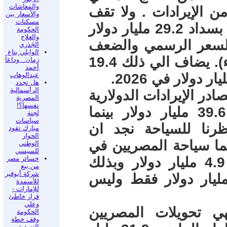
والمعاشات
ي و اعباء الدين تمثل 113% من الإيرادات . ولا تقف
والأسعار بين
مسكنات
الإزمة عند هذا الحد لأن مصر مطالبة بسداد 29.2 مليار دولار
الحكومة
والعلاج
 مليار جنيه بالسعر الرسمي والضعف
الجَذري
الوايلي بتاع
اذا حسبنا الرقم بسعر السوق السوداء). يضاف الي ذلك 19.4
زمان.. وداعاً
أحمد
عبدالوهاب
هل تجدد
الرأسمالية
ادر الإيرادات الدولارية
المصرية
نفسها؟!
فالصادرات في 2022/2023 بلغت 39.6 مليار دولار بينما
لجنة
سياسات
. وإذا نظرنا للسياحة نجد ان
مبارك تقود
الحوار
ليار دولار بينما سياحة المصريين في
الوطني
للسيسي
الخارج شاملة الحج والعمرة بلغت 4.9 مليار دولار وبذلك
خسائر مصر
من بيع
شركة أبوقير
 صافي الميزان السياحي 8.7 مليار دولار فقط وليس
للأسمدة
للإمارات -
قرار خاطئ
وعلي
ي تحويلات المصريين
الحكومة
وقف خطة
التصفية