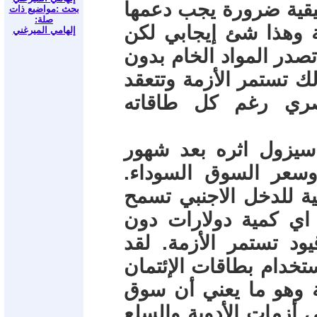
يقية ضرورة يجب دعمها
بحث :مواضيع ذات
صلة:
 وهذا شئ إيجابي لكن
إلهامي الميرغني
 تصدر المواد الخام بدون
ك تستمر الأزمة وتتعقد
صري رغم كل طاقاته
يزول اثره بعد شهور
وسعر السوق السوداء.
ة للدخل الاجنبي تسمح
اي كمية دولارات دون
د تستمر الأزمة. لقد
خدام بطاقات الإئتمان
ية وهو ما يعني أن سوق
 أزمات الأدوية والسلع