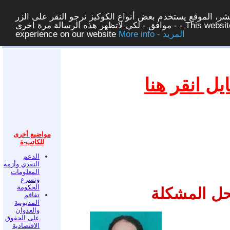
ر، الموقع يستخدم بعض أنواع الكوكيز نرجو النقر على الزر
- موافق - لكي لاتظهر هذه الرسالة مرة اخرى - This website uses cookies to ensure you get the best
More info - المزيد
experience on our website
غلق
ل انقر هنا
مواضيع أخرى
للكاتب-ة
الدعم
النقدي وأزمة
المعلومات
وتسرع
الحكومة
حل المشكلة
تفاقم
المديونية
والعدوان
على الحقوق
الاقتصادية