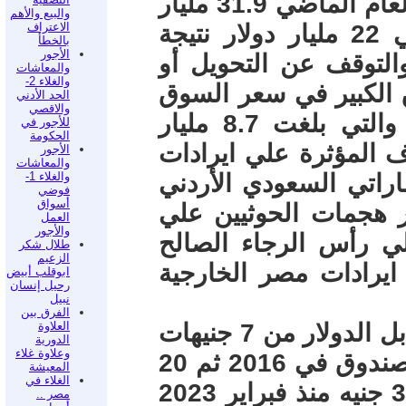
العاملين في الخارج والتي بلغت في العام الماضي 31.9 مليار
والبيع والأهم
دولار وانخفضت في 2022/2023 إلي 22 مليار دولار نتيجة
الاعتراف
بالخطأ
الأجور
والتوقف عن التحويل أو
والمعاشات
والغلاء 2-
 الكبير في سعر السوق
الحد الأدني
والاقصي
السوداء. أما ايرادات قناة السويس والتي بلغت 8.7 مليار
للأجور في
الحكومة
 المؤثرة علي ايرادات
الأجور
والمعاشات
اراتي السعودي الأردني
والغلاء 1-
فوضي
أسواق
ير هجمات الحوثيين علي
العمل
والأجور
لي رأس الرجاء الصالح
طلال شكر
الزعيم
ايرادات مصر الخارجية
ابوقلب أبيض
رحيل إنسان
نبيل
الفرق بين
لذلك شاهدنا انخفاض قيمة الجنيه مقابل الدولار من 7 جنيهات
العلاوة
الدورية
وعلاوة غلاء
في 2014 إلي 17.8 جنيه بعد اتفاق الصندوق في 2016 ثم 20
المعيشة
الغلاء في
جنيه في أكتوبر 2022 ووصل الي 30.8 جنيه منذ فبراير 2023
مصر ..