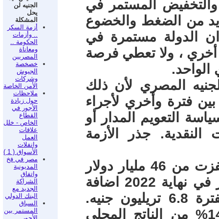
 والتخفيض المستمر في
الجنيه لن
يحل
زيد من الضغط والخضوع
المشكلة
أزمة السكر
ان الدولة مستمرة في
.. وأزمات
الحكومة ..
 أخري ، ولا تعطي فرصة
ومعاناة
المصريين
خصخصة
الواحد.
الجيوش
وشركات
جنيه المصري لأن ذلك
الأمن الخاصة
ملاحظات
 بين فترة وأخري لأجراء
حول زيادة
الأجور في
اسة التعويم المدار أو
القطاع
الخاص - خلل
النقدية. جذر الأزمة
علاقات
العمل
وانفلات
الأسواق ( 1 )
مصر في فخ
الأولي هي أن ديون مصر الخارجية قفزت من 46 مليار دولار
المديونية
واتفاق
في عام 2014 إلي 165.3 مليار دولار في نهاية 2022 اضافة
الشراكة
الجديد مع
الي ديون محلية بلغت في نفس الفترة 6.8 تريليون جنيه.
البنك الدولي
السباق
وبذلك اصبحت فوائد الديون تمثل 14% من الناتج المحلي
المستمر بين
الأجور