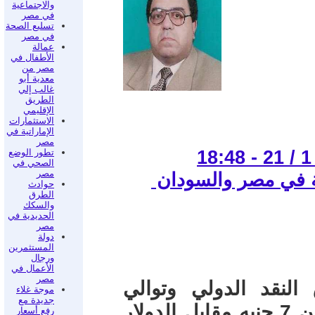
والاجتماعية
في مصر
تسليع الصحة
في مصر
عمالة
الأطفال في
مصر من
معدية أبو
غالب إلي
الطريق
الإقليمي
الاستثمارات
الإماراتية في
مصر
تطور الوضع
الصحي في
مصر
نية في مصر والسودان
حوادث
الطرق
والسكك
الحديدية في
مصر
دولة
المستثمرين
ورجال
الأعمال في
مصر
نقد الدولي وتوالي
موجة غلاء
جديدة مع
تخفيض قيمة الجنيه أنخفضت قيمته من 7 جنيه مقابل الدولار
رفع أسعار