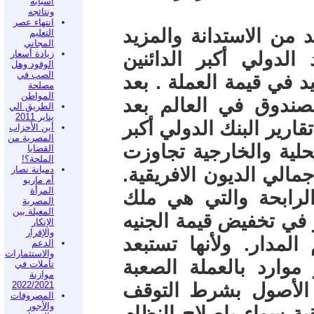
أسبابه
ونتائجه
انتهاء عصر
 من الاستدانة والمزيد
التعليم
المجاني
دولي أكبر الدائنين
زيادة أسعار
الوقود وهل
الصب في
 في قيمة العملة . بعد
مصلحة
المواطن
صندوق في العالم بعد
الطريق الي
يناير 2011
ارير البنك الدولي أكبر
أين الأحزاب
المصرية من
محلية والخارجية تجاوزت
القضايا
الملحة؟!
ر وبما يمثل 23% من إجمالي الديون الافريقية.
دميانة نصار
أم ماريو
المرأة
لرابحة والتي هي ملك
المصرية
المعيلة بين
 في تخفيض قيمة الجنيه
الإنكار
والإقرار
المدار. ولأنها تستبعد
الدعم
والاستثمارات
موارد بالعملة الصعبة
تأملات في
موازنة
 الأصول بشرط التوقف
2022/2021
المصروفات
والأجور
ية سواء بإصلاح النظام