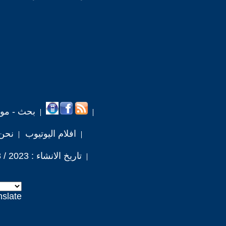
بحث - مو
افلام اليوتيوب
نحن
تاريخ الانشاء : 2023 / 8 / 18
nslate