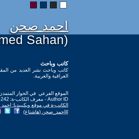
احمد صحن
med Sahan)
كاتب وباحث
كاتب وباحث نشر العديد من المق
العراقية والعربية.
الموقع الفرعي في الحوار المتمدن: ps://www.ahewar.org/m.asp?i=14242
Author ID - معرف الكاتب-ة: 14242
الكاتب-ة في موقع ويكيبيديا: احمد
#احمد_صحن (هاشتاغ)