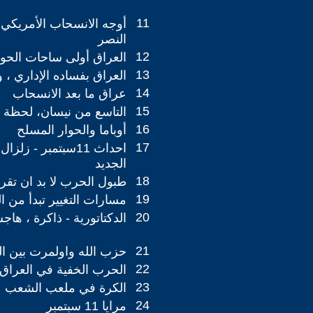
11
أوجه الانسحاب الأمريكي 
النصر
12
العراق أولى ساحات الحوا
13
العراق بفساده الإداري ،
14
عراق ما بعد الانسحاب
15
التاسع من نيسان، لحظة ا
16
أوباما والحوار المسلح
17
احداث 11سبتمبر - ز
الجديد
18
طبول الحرب لا بد ان تقر
19
مسارات التغيير تبدأ من ا
20
الدكتاتورية - ذاكرة ، ها
21
حزب الله واولمرت بين ال
22
الحرب الخفية في العراق
23
الكرة في ملعب الشعب
24
مرايا 11 سبتمبر