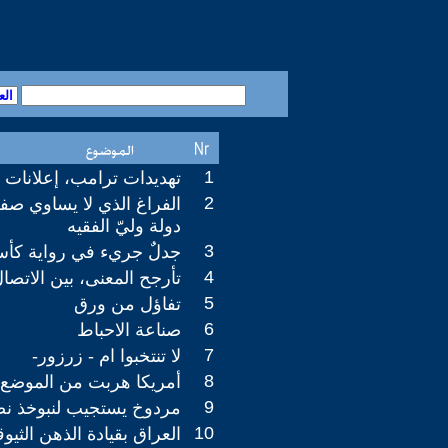
1
تهديدات ترامب، إعلانات 
2
الفراغ الذي لا يساوي صفر
دولة وليّ الفقيه
3
جدلٌ جريء في رواية كأ
4
تأرجح المعنى، بين الاتصا
5
تفاؤل من ورق
6
صناعة الاحباط
7
لا تنتخبوا ام - زرزور-
8
أمريكا هربت من الموضع 
9
مردوخ يستجيب لنبوخذ ن
10
العراق بقيادة الذهن الثيو