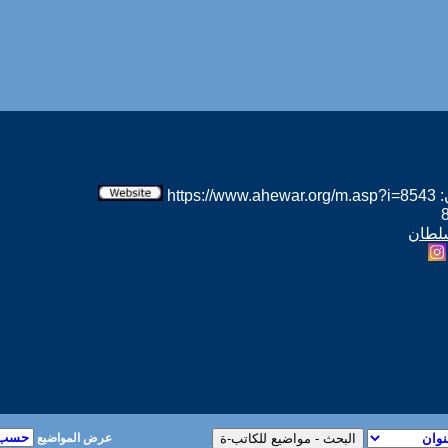
htt
سلطان
عرض المواضيع