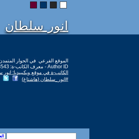
انور سلطان
الموقع الفرعي في الحوار المتمدن: ps://www.ahewar.org/m.asp?i=8543
Author ID - معرف الكاتب-ة: 8543
الكاتب-ة في موقع ويكيبيديا: انور 
#انور_سلطان (هاشتاغ)