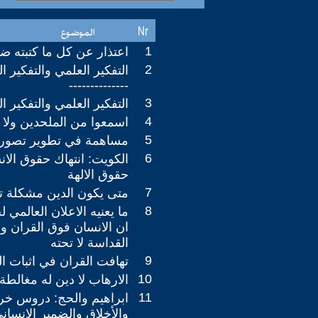
1
اعتذار عن كل ما كتبته ضد
2
--------------
3
التفكير العلمي والتفكير الخ
4
اسمعوا من الملحدين ولا 
5
مساهمة في تطوير تصور ج
6
الكويت: انتهاك حقوق الا
حقوق الالهة
7
متى يكون الدين مشكلة ت
8
ما يعنيه الاعلان العالمي 
ان الانسان فوق القران 
القداسة لا تحته
9
تهافت القران في اثبات ال
10
الارهاب لا دين له مغالطة
11
ابراهيم والحج: دروس خرا
والأخلاق والضمير الانسان