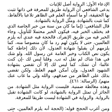
الإدعاء الأول: الرواية أصل للإثبات
يدعى الشافعي أن الرواية طريق للمعرفة في ذاتها تثبت
بها الحقيقة، أو ما أسماه العلم في الظاهر تلاعبا بالألفاظ،
كما تثبت بالشهادة. ومثَّل الرواية بالشهادة.
قال الشافعي: (إما ما كان من سنة من خبر الخاصة الذي
قد يختلف الخبر فيه، فيكون الخبر محتملا للتأويل، وجاء
الخبر فيه من طريق الإنفراد، فالحجة فيه عندي أنه يلزم
العالمين، حتى لا يكون لهم رد ما كان منصوصا منه، كما
يلزمهم أن يقبلوا شهادة العدول، لأن ذلك إحاطة كما
يكون نص الكتاب وخبر العامة عن رسول الله. ولو شك
في هذا شاك لم نقل له تب. وقلنا ليس لك -إن كنت
عالما- أن تشك، كما ليس لك إلا أن تقضي بشهادة
الشهود العدول، وإن أمكن فيهم الغلط، ولكن تقضي
بذلك على الظاهر من صدقهم، والله ولي ما غاب عنك
منهم). (الرسالة: ٤٦١).
وهذه مغالطة ضمنية. فليست الرواية مثل الشهادة. من
الجائز أن تمثل الرواية بالشهادة، لو كانت الشهادة تقبل
بالرواية. والرواية في الشهادة ليست طريقا للمعرفة.
ومن أغرب الحجج قوله: (الحجة أنه يلزم العالمين، حتى