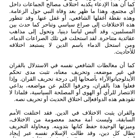
كما أن هذا الإدعاء يكذبه اختلاف مصالح الجماعات داخل
أي مجتمع، وهذا ما ظهر بعد وفاة النبي حول الزعامة.
وهذه نقطة أغفلها الشافعي، أو غفل عنها. وقد تتطور
هذه الاختلافات إلى صراع سياسي وتناحر كما حدث بين
المسلمين، وقد ألبس لباسا دينيا، وتحول إلى مذاهب
عقائدية متناحرة. لقد استحلت في تلك الصراعات الدماء،
ومن استحل الدماء باسم الدين لا يستبعد اختلاقه
للأحاديث.
كما أن مغالطات الشافعي نفسه في الاستدلال بالقران
في غير موضعه، وتحريف معناه، تثبت مدى تحكم
الأيدلوجياتوالآراء بأصحابها إلى درجة تحريف القران. وإذا
فعلوا هذا بالقران، وحرفوا الكلم عن مواضعه، بداعي
الانتصار للرأي أو الهوى أو المصلحة السياسية، فلماذا لا
تقودهم هذه الدوافعإلى اختلاق الحديث أو تحريف نصه.
والقران يثبت الاختلاف في الدين. فقد اختلفت الأمم
السابقة، وليست أمة محمد معصومة من الاختلاف،
وميزتها الوحيدة حفظ كتابها بتدوينه. ومحاولة التحريف
تطال كل دين، وقد طالت الإسلام نفسه عبر إيجاد