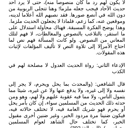
لا يكون لهم رد ما كان منصوصا منه)، حتى لا يرد أحد
حديث الآحاد فيجب جعله ملزما! وهنا تتجلى الربوبية من
دون الله في أنصع صورها. فقد نصبهم الله أعلاما لدينه،
وموقعين عنه، كما زعم، فلماذا لا يجعلون الحديث ملزما.
وهذا يوضح الفكرة المسبقة. فهناك محاولة استدلال على
ما استقر، بالتلاعب بالنصوص والمغالطات، لا فهم لتلك
المعاني من النصوص. ولو كانت المسألة فهم نص لما
احتاج الأمرإلا إلى تلاوة النص لا تأليف المؤلفات لإثبات
هذه المقولات.
الإدعاء الثاني: رواة الحديث العدول لا مصلحة لهم في
الكذب
قال الشافعي: (والمحدث بما يحل ويحرم، لا يجر إلى
نفسه ولا إلى غيره، ولا يدفع عنها ولا عن غيره، شيئا مما
يتمول الناس، ولا مما فيه عقوبة عليهم ولا لهم، وهو ومن
حدثه ذلك الحديث من المسلمين سواء، إن كان بأمر يحل
أو يحرم فهو شريك العامة فيه، لا تختلف حالاته فيه،
فيكون ضنينا مرة مردود الخبر، وغير ضنين أخرى مقبول
الخبر، كما تختلف حال الشاهد لعوام المسلمين