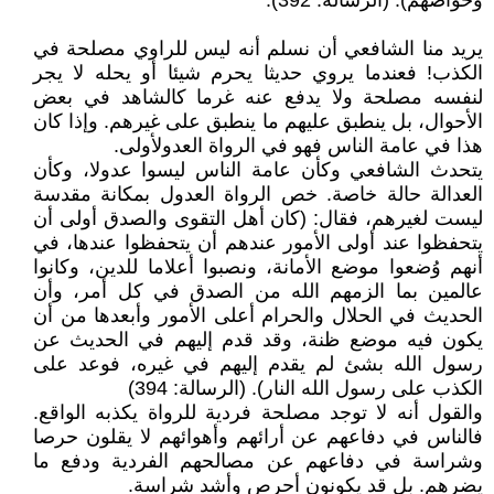
وخواصهم). (الرسالة: 392).
يريد منا الشافعي أن نسلم أنه ليس للراوي مصلحة في
الكذب! فعندما يروي حديثا يحرم شيئا أو يحله لا يجر
لنفسه مصلحة ولا يدفع عنه غرما كالشاهد في بعض
الأحوال، بل ينطبق عليهم ما ينطبق على غيرهم. وإذا كان
هذا في عامة الناس فهو في الرواة العدولأولى.
يتحدث الشافعي وكأن عامة الناس ليسوا عدولا، وكأن
العدالة حالة خاصة. خص الرواة العدول بمكانة مقدسة
ليست لغيرهم، فقال: (كان أهل التقوى والصدق أولى أن
يتحفظوا عند أولى الأمور عندهم أن يتحفظوا عندها، في
أنهم وُضعوا موضع الأمانة، ونصبوا أعلاما للدين، وكانوا
عالمين بما الزمهم الله من الصدق في كل أمر، وأن
الحديث في الحلال والحرام أعلى الأمور وأبعدها من أن
يكون فيه موضع ظنة، وقد قدم إليهم في الحديث عن
رسول الله بشئ لم يقدم إليهم في غيره، فوعد على
الكذب على رسول الله النار). (الرسالة: 394)
والقول أنه لا توجد مصلحة فردية للرواة يكذبه الواقع.
فالناس في دفاعهم عن أرائهم وأهوائهم لا يقلون حرصا
وشراسة في دفاعهم عن مصالحهم الفردية ودفع ما
يضرهم. بل قد يكونون أحرص وأشد شراسة.