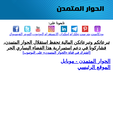
تابعونا على:
بودكاست
بنترست
تيلكرام
لينكدإن
الانستغرام
اليوتيوب
التويتر
الفيسبوك
تبرعاتكم وتبرعاتكن المالية تحفظ استقلال الحوار المتمدن،
فشاركونا في دعم استمرارية هذا الفضاء اليساري الحر
[اشترك في قناة ‫«الحوار المتمدن» على اليوتيوب]
الحوار المتمدن - موبايل
الموقع الرئيسي