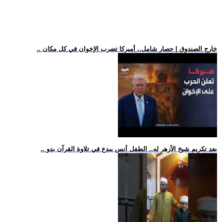
.. خارج الصندوق | حصار شامل.. أميركا تضرب الإخوان في كل مكان
.. بعد تكريم شيخ الأزهر له.. الطفل أنس يبدع في تلاوة القرآن بدو