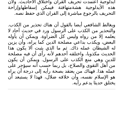
أيدلوجية اعتمدت تحريف القران واختلاق الأحاديث. ولأن
هذه الأيدلوجية هشةمتهافتة فيمكن إسقاطهاوإزاحة
التحريف بالرجوع مباشرة إلى القران الذي حفظ نصه.
ويغالط الشافعي أيضا بالقول أن هناك تحذير من الكذب.
والتحذير من الكذب على الرسول ورد في حديث آحاد لا
يعلمه إلا من رواه وليس كل الضراوة. ويمكن أن يأوله
البعض، ويكذب بداعي مصلحة الدين كما يراه، وأن يزين
له الشيطان عمله ذاك. ثم ما الذي يثبت ألا يكون هذا
الحديث مكذوبا، واختلقه أحدهم لأنه رأى أن فيه مصلحة
للدين وهي منع الكذب على الرسول. ويمكن أن يكون
من أهل التقوى والصلاح، بل ربما حسب أنه سيؤجر على
عمله هذا. فهناك من يعتقد بصحة رأيه إلى درجة أن يراه
هو الإسلام نفسه، وأن خلافه ضلال، فهذا لا يستبعد أن
يختلق حديثا يدعم رأيه.