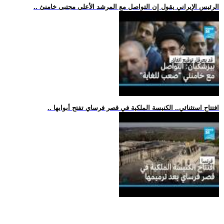
.. الرئيس الإيراني يقول إن التواصل مع المرشد الأعلى مجتبى خامنئ
.. افتتاح استثنائي.. الكنيسة الملكية في قصر فرساي تفتح أبوابها