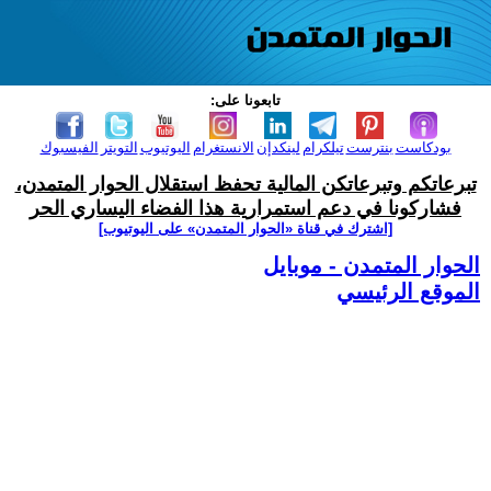
تابعونا على:
بودكاست
بنترست
تيلكرام
لينكدإن
الانستغرام
اليوتيوب
التويتر
الفيسبوك
تبرعاتكم وتبرعاتكن المالية تحفظ استقلال الحوار المتمدن،
فشاركونا في دعم استمرارية هذا الفضاء اليساري الحر
[اشترك في قناة ‫«الحوار المتمدن» على اليوتيوب]
الحوار المتمدن - موبايل
الموقع الرئيسي