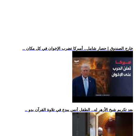
.. خارج الصندوق | حصار شامل.. أميركا تضرب الإخوان في كل مكان
.. بعد تكريم شيخ الأزهر له.. الطفل أنس يبدع في تلاوة القرآن بدو