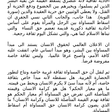
أحادية ثقافية لانه عنصري يسقط القيمة عن بقية البشر
الذين لم يسلموا، ويخيرهم بين الخضوع ودفع الجزية أو
القتل، ولا يعطي الوثنيين حق حرية العقيدة والدين (سورة
التوبة). هذا جانب، والجانب الثاني نسي الجفري ان
اسقاط المساواة بين الرجل والمرأة يقوم على أساس
أحادية ثقافية ذكورية قديمة تعضم حق النساء والتي
تبناها الاسلام كما هي، والتي تشكل اليوم ثقافة رجعية.
ان الاعلان العالمي لحقوق الانسان يستند الى مبدأ
المساواة بين البشر، وهو مبدأ انساني عام، اتفقت عليه
كافة الأمم، وأصبح عرفا عالميا، وليس ثقافة خاصة
مفروضة فرضا.
ثم لنقل أن حق المساواة ثقافة غربية خاصة ونتاج لتطور
الحضارة الغربية. هل نسقطه لأنه مبدأ خاص بثقافة
خاصة، أم لأنه مبدأ سئ لا يكرم الانسان ويحط من قيمته.
ما هو معيار الحكم؟ هل هو كرامة الانسان وقيمته
المتأصلة التي تفرض حق المساواة أم معيار الحكم هو
ثقافة تهدم القيمة المتأصلة للانسان وكرامة الانسان؟ ما
الذي يصون كرامة الانسان حق المساواة أم اسقاط
المساواة.