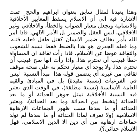
وهذا يعيدنا لمقال سابق بعنوان ابراهيم والحج تمت
الاشارة فيه الى أن الاسلام يسقط المعايير الأخلاقية
والانسانية ويجعل معيار الصواب والخطأ، والاخلاقي وغير
الاخلاقي، ليس العقل والضمير بل الأمر الالهي. فاذا أمر
الله بأمر يخالف ضمير الانسان كقتل طفل فعليه قتله.
وما فعله الجفري هو هذا بالضبط فقط نسبه للشعوب
والثقافة عوضا عن الاسلام، فاذا رأت ثقافة ان المساواة
خطأ فيجب أن نحترم هذا. واذا رأت انها صح فيجب أن
نحترم هذا. ولا يوجد أي معيار نحكم به على صحة موقف
ثقافي من غيره. أي يتضمن قوله هذا مبدأ النسبية ليس
في الفرعيات (نسبية مقيدة) بل في المبادئ والقيم
العامة الأساسية (نسبية مطلقة)، في الوقت الذي يعتبر
فيه النسبية الأخلاقية تمثل جوهر الحداثة أو ما بعد
الحداثة (يتخبط بين الحداثة وما بعد الحداثة)، ويعتبر
الحداثة أو ما بعدها سبب ظهور الجماعات الارهابية
الاسلامية (ولا نعرف لماذا الحداثة أو ما بعدها لم تولد
جماعات ارهابية من أي دين الا الدين الاسلامي، فهل
الاسلام حداثي؟).