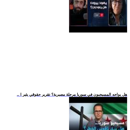
.. هل يواجه المسيحيون في سوريا مرحلة مصيرية؟ تقرير حقوقي يثير ا