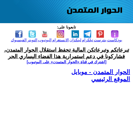
تابعونا على:
بودكاست
بنترست
تيلكرام
لينكدإن
الانستغرام
اليوتيوب
التويتر
الفيسبوك
تبرعاتكم وتبرعاتكن المالية تحفظ استقلال الحوار المتمدن،
فشاركونا في دعم استمرارية هذا الفضاء اليساري الحر
[اشترك في قناة ‫«الحوار المتمدن» على اليوتيوب]
الحوار المتمدن - موبايل
الموقع الرئيسي