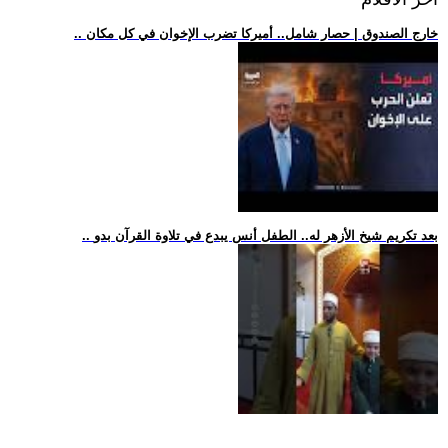
.. خارج الصندوق | حصار شامل.. أميركا تضرب الإخوان في كل مكان
.. بعد تكريم شيخ الأزهر له.. الطفل أنس يبدع في تلاوة القرآن بدو