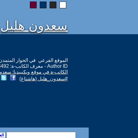
سعدون هليل
الموقع الفرعي في الحوار المتمدن: ps://www.ahewar.org/m.asp?i=3492
Author ID - معرف الكاتب-ة: 3492
الكاتب-ة في موقع ويكيبيديا: سعدو
#سعدون_هليل (هاشتاغ)