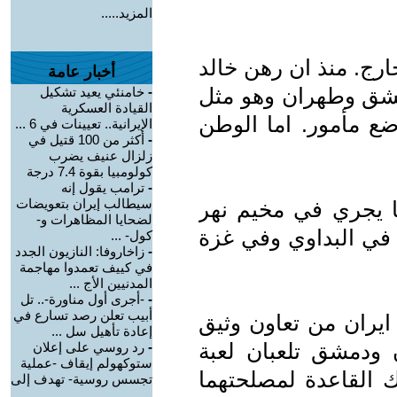
المزيد.....
ارج. منذ ان رهن خالد
أخبار عامة
شق وطهران وهو مثل
-
خامنئي يعيد تشكيل
القيادة العسكرية
ضع مأمور. اما الوطن
الإيرانية.. تعيينات في 6 ...
-
أكثر من 100 قتيل في
زلزال عنيف يضرب
كولومبيا بقوة 7.4 درجة
-
ترامب يقول إنه
سيطالب إيران بتعويضات
 يجري في مخيم نهر
لضحايا المظاهرات و-
 في البداوي وفي غزة
كول- ...
-
زاخاروفا: النازيون الجدد
في كييف تعمدوا مهاجمة
المدنيين الأج ...
-
-أجرى أول مناورة-.. تل
أبيب تعلن رصد تسارع في
ايران من تعاون وثيق
إعادة تأهيل سل ...
 ودمشق تلعبان لعبة
-
رد روسي على إعلان
ستوكهولم إيقاف -عملية
ك القاعدة لمصلحتهما
تجسس روسية- تهدف إلى
...