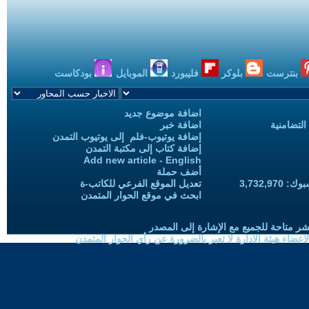
بنترست
بلوكر
فليبورد
الموبايل
بودكاست
اضافة موضوع جديد
التضامنية
اضافة خبر
إضافة يوتيوب-فلم إلى يوتيوب التمدن
إضافة كتاب إلى مكتبة التمدن
Add new article - English
أضف حملة
3,732,97
تعديل الموقع الفرعي للكاتب-ة
ابحث في موقع الحوار المتمدن
شر متاحة للجميع مع الإشارة إلى المصدر
ضاء هيئة الادارة لا تعبر بالضرورة عن رأي الحوار المتمدن