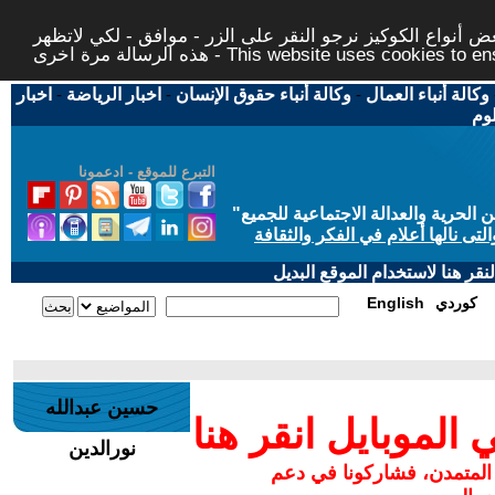
 أنواع الكوكيز نرجو النقر على الزر - موافق - لكي لاتظهر
This website uses cookies to ensure you ge
وكالة أنباء العمال
-
وكالة أنباء حقوق الإنسان
-
اخبار الرياضة
-
اخبار
لوم
التبرع للموقع - ادعمونا
حرية والعدالة الاجتماعية للجميع
"
تى نالها أعلام في الفكر والثقافة
قر هنا لاستخدام الموقع البديل
كوردي
English
حسين عبدالله
لموبايل انقر هنا
نورالدين
 المتمدن، فشاركونا في دعم