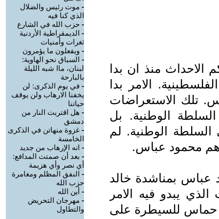
-
موت رئيس والضلال
الذي كنا فيه
-
حزب الله في الشارع
-
الديمقراطية الأردنية
ثغرات وأمنيات
-
ويفعلون ما يؤمرون
-
السباق نحو الهاوية:
 الاحداث منذ ان بدا
لبنان، ماا شبه الليلة
بالبارحة
لسطينية. الامر بدا
-
في يوم الذكرى: لن
يخفنا الارهاب ولن يوقف
س. تلك الاستعراضات
حياتنا
-
هل اقتربت النار من
السلطة الوطنية. بل
دمشق
السلطة الوطنية. لم
-
غزوة منهاتن في الذكرى
الخامسة
هم محمود عباس.
-
انه الإرهاب من جديد
-
بعد أن صمتت المدافع:
أي نصر وأي هزيمة
-
النفق المظلم ومغامرة
 عباس بمناشدة خالد
حزب الله
لذي يبدو فيه الامر
-
أين الله
-
مهرجان التحريض
و حماس للسيطرة على
والتطاول