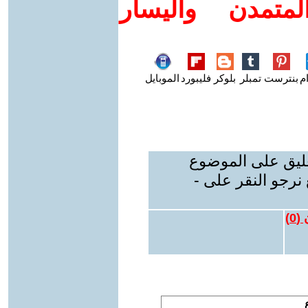
متمدن واليسار
م
بنترست
تمبلر
بلوكر
فليبورد
الموبايل
عليق على الموضوع
نرجو النقر على -
 (
0
)