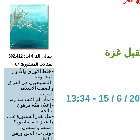
ي الحر
بل غزة
إجمالي القراءات: 302,412
المقالات المنشورة: 67
-
خلط الاوراق والأدوار
المشبوهة
-
المسيحيون في العراق
والصمت الاسلامي
المريب
-
لماذا لم اكتب منذ زمن
-
إعلان مكة مرهون
بنتائجه
-
هل يقدر السنيورة على
ما عجز عنه سابقوه؟
-
سبعة و سبعون
-
وقل جاء الحق وزهق
الباطل