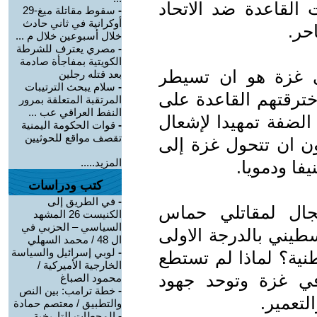
لقاعدة ضد الاتحاد
-
سقوط مقاتلة ميغ-29
أوكرانية في ثاني حادث
حر.
خلال أسبوعين خلال م ...
-
مصري يعترف للشرطة
الكويتية بمفاجأة صادمة
ي غزة هو ان تسيطر
بعد قتله رجلين
-
سلام يبحث الترتيبات
خترقتهم القاعدة على
المرتقبة المتعلقة بمرور
النفط العراقي عب ...
لضفة تمهيدا لإشعال
-
قوات الحكومة اليمنية
تقصف مواقع للحوثيين
ون ان تتحول غزة إلى
المزيد.....
يفا ودمويا.
كتب ودراسات
-
في الطريق إلى
جال لمقاتلي حماس
الكنيست 26 المشهد
السياسي – الحزبي في
طيني بالدرجة الاولى
ال 48 / محمد السهلي
-
لوبي إسرائيل والسياسة
نية؟ لماذا لم تستطع
الخارجية الأميركية /
ي غزة وتوحد جهود
محمود الصباغ
-
خطة ترامب: بين النص
لتعمير.
والتطبيق / معتصم حمادة
-
المحطات التاريخية