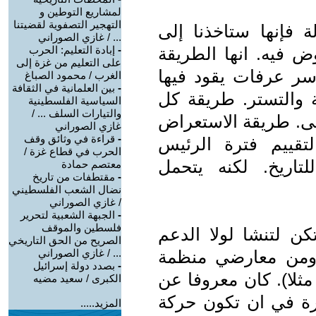
لمشاريع التوطين و
التهجير التصفوية لقضيتنا
ة فإنها ستاخذنا إلى
... / غازي الصوراني
 فيه. انها الطريقة
-
إبادة التعليم: الحرب
على التعليم من غزة إلى
اسر عرفات يقود فيها
الغرب / محمود الصباغ
-
بين العلمانية في الثقافة
والتستر. طريقة كل
السياسية الفلسطينية
والتيارات السلف ... /
ضى. طريقة الاستعراض
غازي الصوراني
-
قراءة في وثائق وقف
تقييم فترة الرئيس
الحرب في قطاع غزة /
تاريخ. لكنه يتحمل
معتصم حمادة
-
مقتطفات من تاريخ
نضال الشعب الفلسطيني
/ غازي الصوراني
-
الجبهة الشعبية لتحرير
فلسطين والموقف
 لتنشا لولا الدعم
الصريح من الحق التاريخي
ا ومن معارضي منظمة
... / غازي الصوراني
-
بصدد دولة إسرائيل
ثلا). كان معروفا عن
الكبرى / سعيد مضيه
ة في ان تكون حركة
المزيد.....