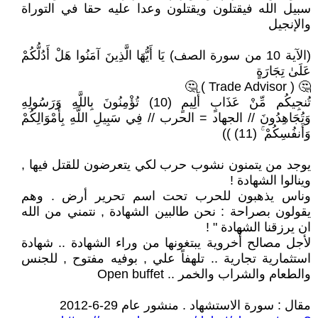
سبيل الله فيقتلون ويقتلون وعدا عليه حقا في التوراة
والإنجيل
(الآية 10 من سورة الصف) يَا أَيُّهَا الَّذِينَ آمَنُوا هَلْ أَدُلُّكُمْ
عَلَىٰ تِجَارَةٍ
🤔 ( Trade Advisor ) 🤔
تُنجِيكُم مِّنْ عَذَابٍ أَلِيمٍ (10) تُؤْمِنُونَ بِاللَّهِ وَرَسُولِهِ
وَتُجَاهِدُونَ // الجهاد = الحرب // فِي سَبِيلِ اللَّهِ بِأَمْوَالِكُمْ
وَأَنفُسِكُمْ ۚ (11) ))
يوجد من يتمنون نشوب حرب لكي يتعرضون للقتل فيها ,
وينالوا الشهادة !
وناس يذهبون للحرب تحت اسم تحرير أرض . وهم
يقولون بصراحة : نحن طالبين الشهادة , نتمني من الله
ان يرزقنا الشهادة " !
لأجل مصالح أُخروية يبتغونها من وراء الشهادة .. شهادة
استثمارية تجارية .. تلهفاً علي , بوفيه مفتوح , للجنس
والطعام والشراب والخمر .. Open buffet
مقال : سورة الاستشهاد . منشور عام 29-6-2012