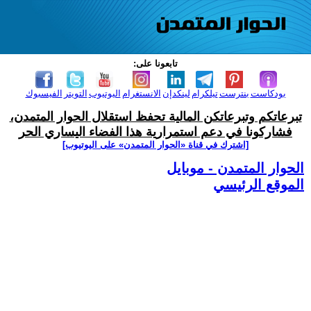
تابعونا على:
بودكاست
بنترست
تيلكرام
لينكدإن
الانستغرام
اليوتيوب
التويتر
الفيسبوك
تبرعاتكم وتبرعاتكن المالية تحفظ استقلال الحوار المتمدن،
فشاركونا في دعم استمرارية هذا الفضاء اليساري الحر
[اشترك في قناة ‫«الحوار المتمدن» على اليوتيوب]
الحوار المتمدن - موبايل
الموقع الرئيسي