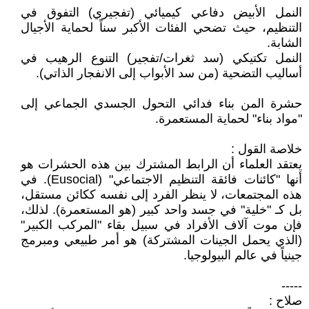
النمل الأبيض دفاعي كيميائي (تفجيري) التفوق في
التنظيم، حيث تضحي الفئات الأكبر سناً لحماية الأجيال
الشابة.
النمل تكتيكي (سد ثغرات/تفجير) التنوع الرهيب في
أساليب التضحية (من سد الأبواب إلى الانفجار الذاتي).
حشرة المن بناء فدائي التحول الجسدي الجماعي إلى
"مواد بناء" لحماية المستعمرة.
خلاصة القول :
يعتقد العلماء أن الرابط المشترك بين هذه الحشرات هو
أنها "كائنات فائقة التنظيم الاجتماعي" (Eusocial). في
هذه المجتمعات، لا ينظر الفرد إلى نفسه ككائن مستقل،
بل كـ "خلية" في جسد واحد كبير (هو المستعمرة). لذلك،
فإن موت آلاف الأفراد في سبيل بقاء "المركب الكبير"
(الذي يحمل الجينات المشتركة) هو أمر طبيعي ومبرمج
جينياً في عالم البيولوجيا.
-----
صلاح :