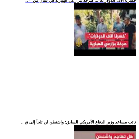
.. -خسرنا آلاف الدولارات-... صرخة مزارعي الهبارية في لبنان من آ
.. نائب مساعد وزير الدفاع الأمريكي السابق: واشنطن لن تلجأ إلى ق