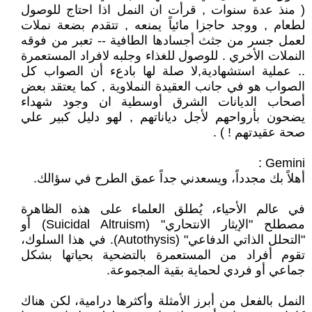
( منذ عدة سنوات , قرأت ان النمل اذا احتاج للوصول
لطعام , ووجد حاجزا مائياً يمنعه , تتقدم بضعة نملات
لعمل جسر من جثث أجسادها الطافية -- تعبر من فوقه
النملات الأخري . للوصول للغذاء وجلبه لافراد المستعمرة
.. عملية استشهادية,لا صلة لها بادعء أن الصواب كل
الصواب هو في جانب العقيدة النملاوية , كما يعتقد بعض
أصحاب الديانات الشرق أوسطية ان وجود شهداء
يضحون بأرواحهم لأجل دياناتهم , لهو دليل كبير علي
صحة عقيدتهم ! ) .
‫Gemini :
أهلاً بك مجدداً، ويسعدني جداً عمق الطرح في سؤالك.
في عالم الأحياء، يُطلق العلماء على هذه الظاهرة
مصطلح "الإيثار الانتحاري" (Suicidal Altruism) أو
"التحلل الذاتي الدفاعي" (Autothysis). في هذا السلوك،
تقوم أفراد من المستعمرة بالتضحية بحياتها بشكل
جماعي أو فردي لحماية بقية المجموعة.
النمل بالفعل من أبرز الأمثلة وأكثرها درامية، لكن هناك