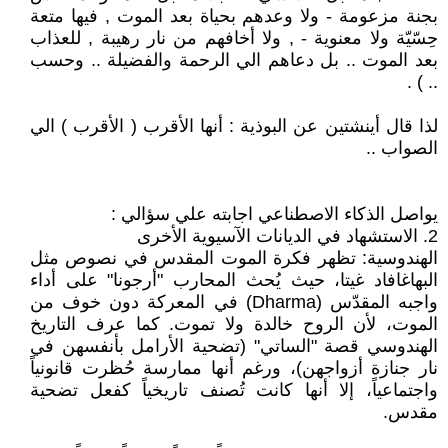
بجنة مزعومة - ولا وعدهم بحياة بعد الموت , فيها متعة
حِسّيّة ولا معنوية - , ولا أخافهم من نار رهيبة , للعذاب
بعد الموت .. بل دعاهم الي الرحمة والفضيلة .. وحسب
.. ) .
لذا قال أينشتين عن البوذية : أنها الأقرب ( الأقرب ) الي
الصواب ..
يواصل الذكاء الاصطناعي اجابته علي سؤالي :
2. الاستشهاد في الديانات الآسيوية الأخرى
الهندوسية: تظهر فكرة الموت المقدس في نصوص مثل
البهاغافاد غيتا، حيث يُحث المحارب "أرجونا" على أداء
واجبه المقدّس (Dharma) في المعركة دون خوف من
الموت، لأن الروح خالدة ولا تموت. كما عرف التاريخ
الهندوسي قصة "الساتي" (تضحية الأرامل بأنفسهن في
نار جنازة أزواجهن)، ورغم أنها ممارسة حُظرت قانونياً
واجتماعياً، إلا أنها كانت تُصنف تاريخياً كفعل تضحية
مقدس.