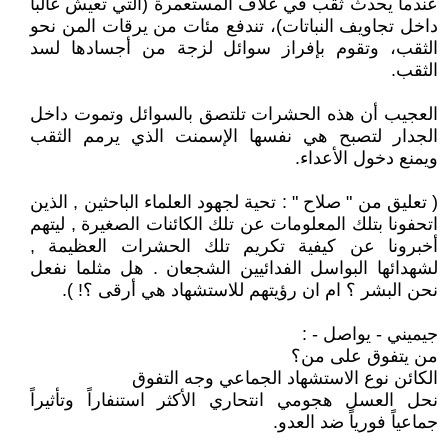
عندما يحدث ثقب في غلاف المستعمرة (التي تعيش غالباً
داخل تجاويف النباتات)، تندفع مئات من يرقات المن نحو
الثقب، وتقوم بإفراز سوائل لزجة من أجسادها لسد
الثقب.
العجيب أن هذه الحشرات تلتصق بالسوائل وتموت داخل
الجدار لتصبح هي نفسها الإسمنت الذي يرمم الثقب
ويمنع دخول الأعداء.
( تعليق من " صلاح " : تحية لجهود العلماء الباحثين , الذين
اتحفونا بتلك المعلومات عن تلك الكائنات الصغيرة , ليتهم
أخبرونا عن كيفية تكريم تلك الحشرات العظيمة ,
لشهدائها البواسل الفدائيين الشجعان . هل مثلما نفعل
نحن البشر ؟ ام ان رؤيتهم للاستشهاد هي أرقى ؟! ).
جيميني - يواصل - :
من يتفوق على من؟
الكائن نوع الاستشهاد الجماعي وجه التفوق
نحل العسل هجومي انتحاري الأكثر استنفاراً وتأثيراً
جماعياً فورياً ضد العدو.