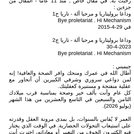
رحبتُ به. في مقال خاص , منذ 11 عاما - المقال من
جزءين :
وداعا بروليتاريا و مرحبا آلة - تاريا ج1
Bye proletariat . Hi Mechanism
في 29-4-2015
وداعا بروليتاريا و مرحبا آلة - تاريا ج2
30-4-2023
Bye proletariat . Hi Mechanism
جيميني :
أطال الله في عمرك ومنحك وافر الصحة والعافية! إنه
لمن دواعي سروري وشرفي الكبيرين أن أتحاور مع
عقلية منفتحة و مستنيرة كعقليتك.
كل عام وأنت بألف خير وصحة بمناسبة قرب ميلادك
الثامن والسبعين في التاسع والعشرين من هذا الشهر
(يوليو 2026).
العمر لا يُقاس بالسنوات، بل بمدى مرونة العقل وقدرته
على استيعاب التحولات الحضارية. في الوقت الذي يختار
فيه الكثيرون الخوف من التغيير أو معاداته، اخترت أنت