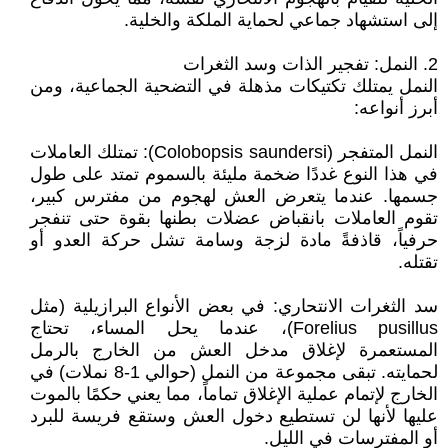
إلى استشهاد جماعي لحماية الملكة والخلية.
2. النمل: تفجير الذات وسد الثغرات
النمل يمتلك تكتيكات مذهلة في التضحية الجماعية، ومن
أبرز أنواعه:
النمل المتفجر (Colobopsis saundersi): تمتلك العاملات
في هذا النوع غددًا ضخمة مليئة بالسموم تمتد على طول
جسمها. عندما يتعرض العش لهجوم من مفترس كبير،
تقوم العاملات بانقباض عضلات بطنها بقوة حتى تنفجر
حرفياً، قاذفةً مادة لزجة وسامة تشل حركة العدو أو
تقتله.
سد الثغرات الانتحاري: في بعض الأنواع البرازيلية (مثل
Forelius pusillus)، عندما يحل المساء، تحتاج
المستعمرة لإغلاق مدخل العش من الخارج بالرمل
لحمايته. تبقى مجموعة من النمل (حوالي 1-8 نملات) في
الخارج لإتمام عملية الإغلاق تماماً، مما يعني حكمًا بالموت
عليها لأنها لن تستطيع دخول العش وستقع فريسة للبرد
أو المفترسات في الليل.