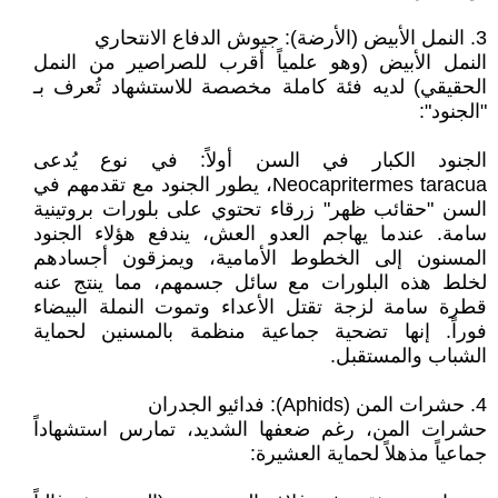
3. النمل الأبيض (الأرضة): جيوش الدفاع الانتحاري
النمل الأبيض (وهو علمياً أقرب للصراصير من النمل
الحقيقي) لديه فئة كاملة مخصصة للاستشهاد تُعرف بـ
"الجنود":
الجنود الكبار في السن أولاً: في نوع يُدعى
Neocapritermes taracua، يطور الجنود مع تقدمهم في
السن "حقائب ظهر" زرقاء تحتوي على بلورات بروتينية
سامة. عندما يهاجم العدو العش، يندفع هؤلاء الجنود
المسنون إلى الخطوط الأمامية، ويمزقون أجسادهم
لخلط هذه البلورات مع سائل جسمهم، مما ينتج عنه
قطرة سامة لزجة تقتل الأعداء وتموت النملة البيضاء
فوراً. إنها تضحية جماعية منظمة بالمسنين لحماية
الشباب والمستقبل.
4. حشرات المن (Aphids): فدائيو الجدران
حشرات المن، رغم ضعفها الشديد، تمارس استشهاداً
جماعياً مذهلاً لحماية العشيرة: