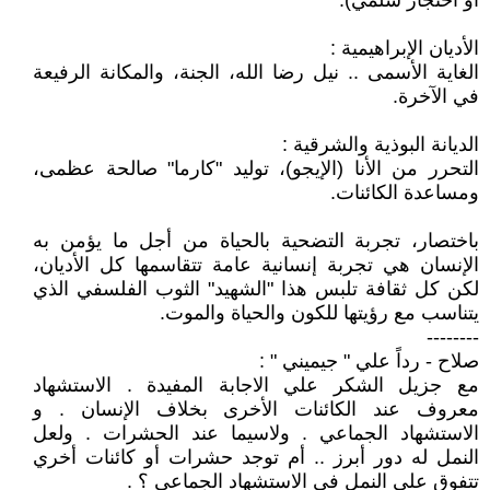
أو احتجاز سلمي).
الأديان الإبراهيمية :
الغاية الأسمى .. نيل رضا الله، الجنة، والمكانة الرفيعة
في الآخرة.
الديانة البوذية والشرقية :
التحرر من الأنا (الإيجو)، توليد "كارما" صالحة عظمى،
ومساعدة الكائنات.
باختصار، تجربة التضحية بالحياة من أجل ما يؤمن به
الإنسان هي تجربة إنسانية عامة تتقاسمها كل الأديان،
لكن كل ثقافة تلبس هذا "الشهيد" الثوب الفلسفي الذي
يتناسب مع رؤيتها للكون والحياة والموت.
--------
صلاح - رداً علي " جيميني " :
مع جزيل الشكر علي الاجابة المفيدة . الاستشهاد
معروف عند الكائنات الأخرى بخلاف الإنسان . و
الاستشهاد الجماعي . ولاسيما عند الحشرات . ولعل
النمل له دور أبرز .. أم توجد حشرات أو كائنات أخري
تتفوق علي النمل في الاستشهاد الجماعي ؟ .