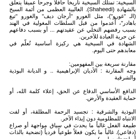
السيخية: تمتلك السيخية تاريخاً حافلاً وجرحاً عميقاً يتعلق
بالشهادة (Shaheedi). الغالبية العظمى من أئمة السيخ
(الـ "غورو")، مثل الغورو "أرجان ديف" والغورو "تيغ
باهادر"، أُعدموا من قبل السلطات المغولية في الهند
بسبب رفضهم التخلي عن عقيدتهم ... أو بسبب دفاعهم
عن حرية العبادة للآخرين.
الشهادة في السيخية هي ركيزة أساسية تُعلّم في
معابدهم حتى اليوم.
مقارنة سريعة بين المفهومين:
وجه المقارنة : الأديان الإبراهيمية .. و الديانة البوذية
والشرقية
الدافع الأساسي الدفاع عن الحق، إعلاء كلمة الله، أو
حماية العقيدة والأرض.
البوذية والشرقية : تجسيد الرحمة المطلقة، أو لفت
الانتباه للمظلومية دون إيذاء الآخر.
طبيعة الفعل غالباً ما يحدث في سياق مواجهة أو صراع
(دفاعي). غالباً ما يكون فعلاً طوعياً فردياً (تضحية بالذات