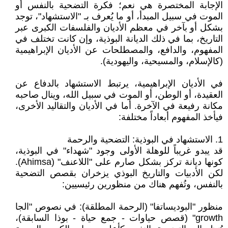
الإجابة المختصرة هي نعم؛ فكرة التضحية بالنفس أو
الموت في سبيل المبدأ، أو ما يُعرف بـ "الاستشهاد"، توجد
بشكل أو بآخر في معظم الأديان والفلسفات الكبرى عبر
التاريخ، بما في ذلك الديانة البوذية، وإن كانت تختلف في
المفهوم، والدافع، والمصطلحات عن الأديان الإبراهيمية
(كالإسلام، والمسيحية، واليهودية).
في الأديان الإبراهيمية، يرتبط الاستشهاد بالدفاع عن
العقيدة، أو الوطن، أو الموت في سبيل الله، وينال صاحبه
مكانة رفيعة في الآخرة. أما في الأديان والتقاليد الأخرى،
فيأخذ المفهوم أبعاداً مختلفة:
1. الاستشهاد في البوذية: التضحية والرحمة
قد يبدو غريباً للوهلة الأولى وجود "شهداء" في البوذية،
كونها ديانة تركز بشكل صارم على "اللاعنف" (Ahimsa).
لكن الأدبيات والتاريخ البوذي يزخران بقصص التضحية
بالنفس، وتُفهم هناك من منظورين رئيسيين:
منظور "البوديساتفا" (الرحمة المطلقة): في نصوص "الجا
growth" (قصص حياوات - جمع حياة - بوذا السابقة)،