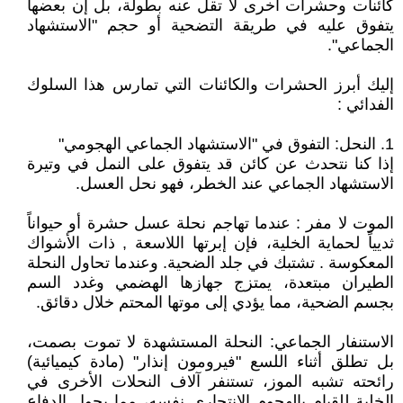
كائنات وحشرات أخرى لا تقل عنه بطولة، بل إن بعضها
يتفوق عليه في طريقة التضحية أو حجم "الاستشهاد
الجماعي".
إليك أبرز الحشرات والكائنات التي تمارس هذا السلوك
الفدائي :
1. النحل: التفوق في "الاستشهاد الجماعي الهجومي"
إذا كنا نتحدث عن كائن قد يتفوق على النمل في وتيرة
الاستشهاد الجماعي عند الخطر، فهو نحل العسل.
الموت لا مفر : عندما تهاجم نحلة عسل حشرة أو حيواناً
ثديياً لحماية الخلية، فإن إبرتها اللاسعة , ذات الأشواك
المعكوسة . تشتبك في جلد الضحية. وعندما تحاول النحلة
الطيران مبتعدة، يمتزج جهازها الهضمي وغدد السم
بجسم الضحية، مما يؤدي إلى موتها المحتم خلال دقائق.
الاستنفار الجماعي: النحلة المستشهدة لا تموت بصمت،
بل تطلق أثناء اللسع "فيرومون إنذار" (مادة كيميائية)
رائحته تشبه الموز، تستنفر آلاف النحلات الأخرى في
الخلية للقيام بالهجوم الانتحاري نفسه، مما يحول الدفاع