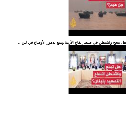
.. هل تنجح واشنطن في ضبط إيقاع الأزمة ومنع تدهور الأوضاع في لبن