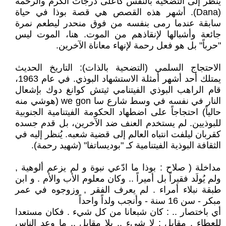
يُنظر إلى التضحية بالنفس كأعلى درجات الكرم والرحمة
(Dana). أشهر هذه القصص هي قصة بوذا في حياة
سابقة عندما رمى بنفسه من فوق منحدر ليطعم نمرة
جائعة وأشبالها لإنقاذهم من الموت. هنا، الموت ليس
"حرباً" بل هو فعل رحمة لإنهاء معاناة الآخرين.
الاحتجاج السلمي (التضحية بالذات): التاريخ الحديث
يمتلك أحد أشهر أمثلة الاستشهاد البوذي. في عام 1963،
قام الراهب البوذي الفيتنامي ثيتش كوانغ دوك بإشعال
النار في نفسه في وسط شارع سا we gon (هوشي منه
حالياً) احتجاجاً على اضطهاد الحكومة الفيتنامية الجنوبية
للبوذيين. لم يستخدم العنف ضد الآخرين، بل قدم جسده
كقربان ليلفت انتباه العالم إلى قضية شعبه. يُنظر إليه في
الثقافة البوذية الفيتنامية كـ "بوديساتفا" (شهيد رحمة).
مداخلة ( صلاح : بوذا ما ادّعي نبوة و لم يزعم ألوهية ,
ولم يُولَد فقيراً بل أميراً .. وكان معلوم الأب والأم . و ابن
طبقة نبلاء أمراء . لم يعرف الفقر , وزوجوه في عمر
مبكر - سن 16 سنة - وأنجب ولداً واحداً
أي باختصار .. : كان شبعانا من كل شيء . فكان مستعدا
للعطاء , مقابل : لا شيء .. بلا مقابل .. ما وعد الناس