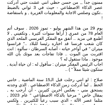
ممنون جداً ,, من حسن حظي انني عشت حتي أدركت
عصر الذكاء الاصطناعي - حيث في 3 ثواني بالضبط
..تكون وصلتني الاجابة والمعلومات الغزيرة , و باستفاضة
!
يوم 29 من هذا الشهر يوليو - تموز 2026 . سوف أتم
العام 78 من عمري ( أراها سنوات كثيرة , وتكفيني , لا
أطمع في مزيد .. أتفق مع المفكر الفرنسي الملحد الذي
كان شعب فرنسا قد اختاره رئيسا للبلاد .." فرانسوا
ميتران " في أواخر حياته - أصابه السرطان - سألوه : انت
اقتربت من الموت .. فاذا تفاجأت بعد موتك بأن الله
موجود . ماذا ستقول له ؟
اجاب الرئيس المفكر ميتران : سأقول له : ان حياة أبدية ,
ستكون شيئا مملاً " ) ..
صلاح : لو انني رحلت قبل الـ15 سنة الماضية , خانني
الحظ .. لما أدركت زمن الذكاء الاصطناعي . الذي وجدته
يستحق مني - بعكس آخرين كثيرين - أن أرحب به ,
بمقال خاص " مرحبا بالذكاء الاصطناعي " عام 2023 ,
مثلما عصر الآلة - الذي سبب رعباً للكثيرين . ولكنني