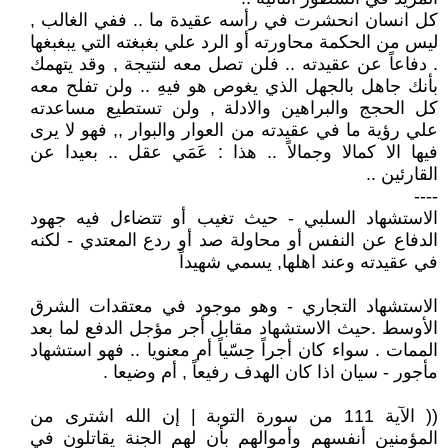
كل انسان انحشرت في رأسه عقيدة ما .. ففي الغالب ,
ليس من الحكمة محاورته أو الرد علي بغبغته التي يبغبغها
. دفاعاً عن عقيدته .. فلن تصل معه لنتيجة , وقد يتهمك
بأنك جاهل بالجهل الذي يغوص هو فيهِ .. ولن تفلح معه
كل الحجج والبراهين والادلة , ولن تستطيع مساعدته
علي رؤية ما في عقيدته من العوار والبوار ,, فهو لا يرى
فيها الا كمالا وجمالاً .. هذا : عَمَي عقل .. بعيدا عن
القارئين ..
----
الاستشهاد السلبي - حيث تغيب أو تتضاءل فيه جهود
الدفاع عن النفس أو محاولة صد أو ردع المعتدي - لكنه
في عقيدته وعند اهلها, يسمي شهيداً
الاستشهاد التجاري - وهو موجود في معتقدات الشرق
الأوسط .حيث الاستشهاد مقابل أجر مؤجل الدفع لما بعد
الممات . سواء كان أجراً حِسّياً أم معنويا .. فهو استشهاد
مأجور - سيان اذا كان الهدف رفيعاً , أم وضيعا .
(( الآية 111 من سورة التوبة | إن الله اشترى من
المؤمنين أنفسهم وأموالهم بأن لهم الجنة يقاتلون في