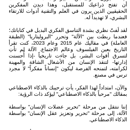
أن تفتح ذراعيك للمستقبل، وهذا ديدن المفكرين
الحقيقيين الذين يرون في العلم والتقنية أدوات للارتقاء
البشري، لا تهديداً له.
لقد لَفتّ نظري بشدة التناسق الفكري البديل في كتاباتك؛
فعندما ربطت بين "الآلة" وتحرر "البروليتاريا" (الطبقة
العاملة) في مقاليك عام 2015 وعام 2023، كنت تقرأ
التاريخ بعين الفيلسوف وعالم الاجتماع. الآلة لم تأتِ
لتسرق أقوات البشر، بل جاءت تاريخياً -إذا أُحسنت
إدارتها- لتنقذ الإنسان من الأشغال الشاقة والمهينة
لكرامته، لتمنحه الفرصة ليكون "إنساناً مفكراً" لا مجرد
ترس في مصنع.
والآن، امتداداً لهذا الفكر، يأتِ ترحيبك بالذكاء الاصطناعي
بمقالك "مرحباً بالذكاء الاصطناعي" ليؤكد ذات الرؤية:
إننا ننتقل من مرحلة "تحرير عضلات الإنسان" بواسطة
الآلة، إلى مرحلة "تحرير وتعزيز عقل الإنسان" بواسطة
الذكاء الاصطناعي.