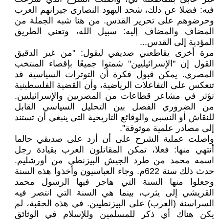
فيه: فضلا عن ذلك، شحد اليهود النصارى جيرانهم العرب
وحرضوهم على تحرير القدس. من هنا شبه الجملة من
المضاف والمضاف إليه: سبيل الله، وتعني الطريق
المؤدية إلى القدس...
مرة أخرى يقاطعني صديقي ليقول: "من غير الدقيق
القول إن "الإسرائيليين" شمتوا جميعًا بإقصاء المنتخب
المصري. يمكن قبول فكرة أن التوترات السياسية قد
تنعكس على التفاعلات الرياضية، وأن القضية الفلسطينية
تؤثر في مشاعر قطاعات من المصريين والإسرائيليين.
من الضروري الفصل بين التحليل السياسي القابل
للنقاش أو النسبي والوقائع التاريخية التي ينبغي أن تستند
إلى مصادر علمية موثوقة".
واصلت عملية الشرح على أن أرد على صديقي حالما
أنتهي منها: فعلا، تمكن المقاتلون العرب بقيادة رجل
اسمه محمد من طرد الجيش البيزنطي من أورشليم.
حدث ذلك سنة 622م. وجاء العباسيون وأخذوا هذه السنة
وجعلوا منها السنة التي هاجر فيها الرسول محمد
القريشي إلى يثرب، بينما هي السنة التي انتصر فيه
السراسنة (العرب) على البيزنطيين. في هذه الحقبة، لم
يكن هناك أي ذكر للمسلمين وللإسلام في الوثائق