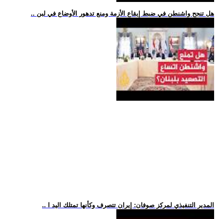
.. هل تنجح واشنطن في ضبط إيقاع الأزمة ومنع تدهور الأوضاع في لبن
.. المدير التنفيذي لمركز صوفان: إيران تتصرف وكأنها تمتلك اليد ا