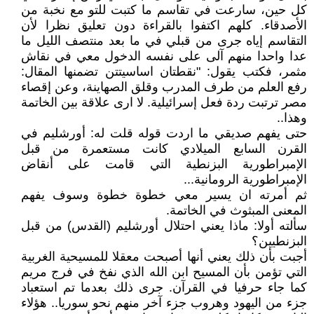
كل حين، سارعت في تقاسم ما كتبت للتو مع نخبة من
الأصدقاء. كلهم اكتفوا بالقراءة دون تعليق نظرا لأن
التقاسم إياه جرى من قبلي في ما بعد منتصف الليل ما
عدا واحدا منهم آلى على نفسه الدخول معي في نقاش
مثمر، فكتب يقول: "نقطتان اساسيتتن تضمنها المقال:
رفع العلم من طرف المدرب وقلق الصهاينة، وعن إقصاء
مصر ترتبت ردة فعل إسرائيلية. لا ارى علاقة بين الخاتمة
وهذا..
حتى يفهم صديقي ما اردت قوله قلت له: أورشليم في
القرن السابع الميلادي كانت مستعمرة من قبل
الإمبراطورية البزنطية التي قامت على أنقاض
الإمبراطورية الرومانية...
ثم أمرته ان يسير معي خطوة خطوة وسوف يفهم
المعنى المبثوث في الخاتمة.
سألته أولا: ماذا يعني احتلال أورشليم (القدس) من قبل
البزنطيين؟
أجبت بأن ذلك يعني أنها أصبحت معقلا للمسيحية الغربية
التي تؤمن بأن المسيح ابن الله الذي نفخ في فرج مريم
كما جاء حرفيا في القرآن. جرى ذلك بعدما تم استعباد
جزء من اليهود وهروب جزء آخر منهم نحو سوريا.. هؤلاء