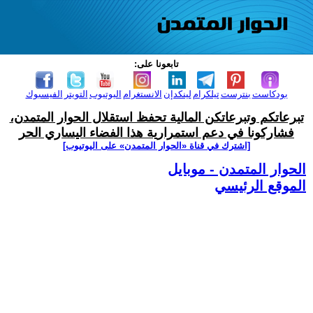
تابعونا على:
بودكاست
بنترست
تيلكرام
لينكدإن
الانستغرام
اليوتيوب
التويتر
الفيسبوك
تبرعاتكم وتبرعاتكن المالية تحفظ استقلال الحوار المتمدن،
فشاركونا في دعم استمرارية هذا الفضاء اليساري الحر
[اشترك في قناة ‫«الحوار المتمدن» على اليوتيوب]
الحوار المتمدن - موبايل
الموقع الرئيسي