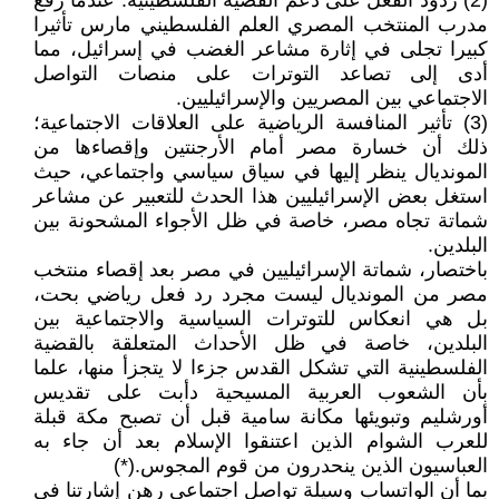
(2) ردود الفعل على دعم القضية الفلسطينية. عندما رفع
مدرب المنتخب المصري العلم الفلسطيني مارس تأثيرا
كبيرا تجلى في إثارة مشاعر الغضب في إسرائيل، مما
أدى إلى تصاعد التوترات على منصات التواصل
الاجتماعي بين المصريين والإسرائيليين.
(3) تأثير المنافسة الرياضية على العلاقات الاجتماعية؛
ذلك أن خسارة مصر أمام الأرجنتين وإقصاءها من
المونديال ينظر إليها في سياق سياسي واجتماعي، حيث
استغل بعض الإسرائيليين هذا الحدث للتعبير عن مشاعر
شماتة تجاه مصر، خاصة في ظل الأجواء المشحونة بين
البلدين.
باختصار، شماتة الإسرائيليين في مصر بعد إقصاء منتخب
مصر من المونديال ليست مجرد رد فعل رياضي بحت،
بل هي انعكاس للتوترات السياسية والاجتماعية بين
البلدين، خاصة في ظل الأحداث المتعلقة بالقضية
الفلسطينية التي تشكل القدس جزءا لا يتجزأ منها، علما
بأن الشعوب العربية المسيحية دأبت على تقديس
أورشليم وتبويئها مكانة سامية قبل أن تصبح مكة قبلة
للعرب الشوام الذين اعتنقوا الإسلام بعد أن جاء به
العباسيون الذين ينحدرون من قوم المجوس.(*)
بما أن الواتساب وسيلة تواصل اجتماعي رهن إشارتنا في