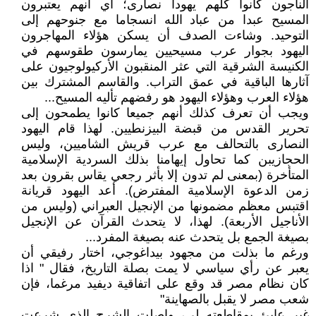
الناجون كانوا كلهم يهودا نصارى؛ أي أنهم يعتبرون
المسيح عبدا من عباد الله انسجاما مع جنوحهم إلى
التوحيد. وشاءت الصدف أن يسكن هؤلاء المهاجرون
اليهود بجوار عرب مسيحيين يمارسون طقوسهم في
الكنيسة الشرقية التي عثر المنقبون الأركيولوجيون على
آثارها الباقية في عمق التراب. والقاسم المشترك بين
هؤلاء العرب وهؤلاء اليهود هو رفضهم تأليه المسيح...
ويجب أن تعرف كذلك أنهم جميعا كانوا يطمحون إلى
تحرير القدس من قبضة البيزنطيين. لهذا قام اليهود
النصارى بالتحالف مع عرب قريش الشاميين، وليس
الحجازيبن كما تحاول إيهامنا بذلك السردية الإسلامية
المتأخرة (بمعنى لم تدون إلا بأثر رجعي يقاس بقرون بعد
زمن الدعوة الإسلامية المفترض). أعد اليهود قريانة
اقتبس معظم مضمونها من الإنجيل العبراني (وليس من
الأناجيل الأربعة). لهذا، لا يتحدث القرآن عن الإنجيل
بصيغة الجمع بل يتحدث عنه بصيغة المفرد...
ورغم ما بذلت من مجهود بيداغوجي، اختار رفيقي أن
يعبر عن رأي سياسي لا يمت بصلة التاريخ، فقال " اذا
كان نظام مصر قد وقع على اتفاقية ديفيد مرغما، فإن
شعب مصر لا يقبل بالصهاينة"
غير عابئ بمقاطعته لي، واصلت الشرح الذي شرعت