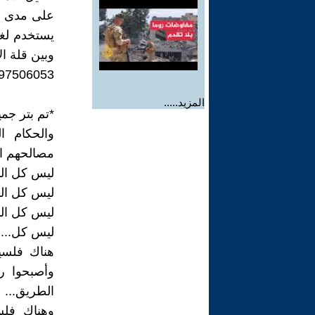
على مدى شه
يستخدم لغة
وبين قلة ا
97506053/
المزيد.....
*تم بتر جمي
والحكام ا
مصالحهم الأ
ليس كل ال
ليس كل اللب
ليس كل ال
ليس كل... 
وأصبحوا ر
الطريق...
وهناك فلس