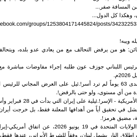
 المسافة صفر...
، وهكذا كل الدول...
acebook.com/groups/1253804171445824/posts/34232253
له ويبه!
ائن: هو من يرفض التحالف مع من يعادي عدو بلده، ويتحال
الرئيس اللبناني جوزف عون طلبه إجراء مفاوضات مباشرة مع 
2 - على مدى 63 يوماً لم ترد أسر!.ئيل على العرض المجاني للرئيس ا
ة من أي مستوى، ولو حتى بالرفض!.
تفشل في تحقيق أياً من أهدافها المعلنة فقط، بل خرجت أيران 
ة، مضيق هرمز!.
4- أعلنت الولايات المتحدة في 19 يونيو 2026، عن اتف
ف إطلاق النار يشمل لبنان، وفقاً للشرط الأيراني، عندها فقط