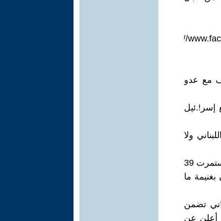
https://www.f
ف مع عدو
إسر!.ئيل
للبناني ولا
3- الحرب الأمريكية - الإسر!.ئيلية على إيران التي بدأت في 28 فبراير وأستمرت 39
بغنيمة ما
اق أمريكي-إيراني تضمن
، أعلن عن