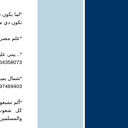
*لما يكون 
تكون دي مص
*علم مصر ف
*.. يبنى علي
464358073
*شمال يمي
97469403/
*ألم تشبعو
كل شعوب 
والمسلمين.