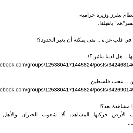
نظام بيفرز وزيرة حرامية،
ر"هم" ياهبلة!.
ي قلب غز.ه .. متى يمكنه أن يعبر الحدود؟!
ها .. هل لدينا بنائين؟!
acebook.com/groups/1253804171445824/posts/3424681
ن .. بنحب فلسطين
acebook.com/groups/1253804171445824/posts/34269014
ا مشاهدة بعد؟!
الأرض حركتها المشاهد، ألا شعوب الجيران والأهل .
..