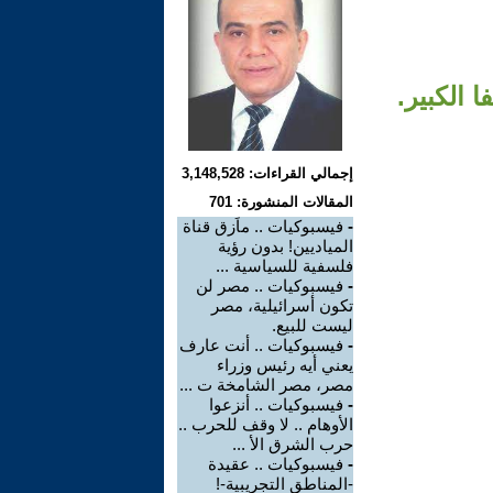
 الكبير.
إجمالي القراءات: 3,148,528
المقالات المنشورة: 701
-
فيسبوكيات .. ماَزق قناة
المياديين! بدون رؤية
فلسفية للسياسية ...
-
فيسبوكيات .. مصر لن
تكون أسرائيلية، مصر
ليست للبيع.
-
فيسبوكيات .. أنت عارف
يعني أيه رئيس وزراء
مصر، مصر الشامخة ت ...
-
فيسبوكيات .. أنزعوا
الأوهام .. لا وقف للحرب ..
حرب الشرق الأ ...
-
فيسبوكيات .. عقيدة
-المناطق التجريبية-!