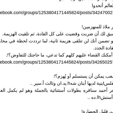
الم أتحدوا
acebook.com/groups/1253804171445824/posts/3424700
 ملاذ للمنهزمين!
 سبق لك أن ضربت وقضيت على كل القادة، ثم تلقيت الهزيمة.
ت لو تضمن أنك لن تتلقى هزيمة ثانية، لما ترددت لحظة في محاو
ادة الجدد.
 ما أمكنك القضاء عليهم كلهم كما تدعي، ما حاجتك للتفاوض؟!.
acebook.com/groups/1253804171445824/posts/34265025
ب يمكن أن يستسلم أو يُهزم؟!
ان وثالث أ.سير ..
غر أحمد سناقره بطولات أستثنائية بالجملة وهو لم يكمل ا
hا.ده ..
ب، قليل الحضارة!