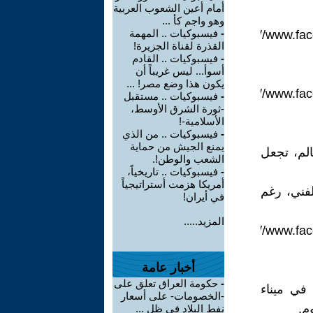
أمام أعين الشعوب العربية
وهو واجم كأ ...
-
فيسبوكيات .. المهمة
https://www.f
القذرة لقناة الجزيرة!
-
فيسبوكيات .. القادم
أسوأ... ليس غريباً أن
يكون هذا وضع مصر! ...
https://www.f
-
فيسبوكيات .. مستقبل
-ثورة الشرق الأوسط،
الأسلامية-!
-
فيسبوكيات .. من الذي
يمنع الجيش من حماية
لم، تجعل
الشعب والوطن!.
-
فيسبوكيات .. تاريخياً،
أمريكا هزمت أستراتيجياً
لفني، رغم
في أيران!
المزيد.....
https://www.f
أخبار عامة
-
حكومة العراق تعلق على
 في ميناء
-الخصومات- على أسعار
م.
نفط البلاد في ظل ...