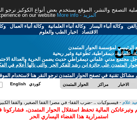
ة التصفح والنشر، الموقع يستخدم بعض أنواع الكوكيز نرجو النق
More info - المزيد
experience on our website
الفن
-
وكالة أنباء اليسار
-
وكالة أنباء العلمانية
-
وكالة أنباء العمال
-
وكا
الاقتصاد
-
اخبار الطب والعلوم
 الرئيسي لمؤسسة الحوار المتمدن
، علمانية، ديمقراطية، تطوعية وغير ربحية
ل مجتمع مدني علماني ديمقراطي حديث يضمن الحرية والعدالة الاجتم
حوار المتمدن على جائزة ابن رشد للفكر الحر والتى نالها أعلام في الفك
م مشاكل تقنية في تصفح الحوار المتمدن نرجو النقر هنا لاستخدام الموقع
كوردي
English
الاخبار
مراكز
الحوار المتمدن
د علام
- فيسبوكيات .. -ضرب القفا- في مصر! القفا الصغير، والقفا الكبير
 وتبرعاتكن المالية تحفظ استقلال الحوار المتمدن، فشاركونا 
استمرارية هذا الفضاء اليساري الحر