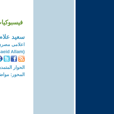
فيسبوكيات
سعيد علام
اعلامى مصرى
(Saeid Allam)
الحوار المتمدن-العدد: 8759 - 6
المحور: مواض