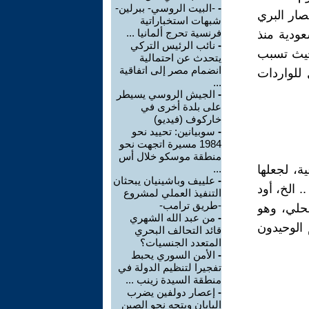
-
-البيت الروسي- ببرلين-
حصار البري
شبهات استخباراتية
فرنسية تحرج ألمانيا ...
ادة السعودية منذ
-
نائب الرئيس التركي
، حيث تسبب
يتحدث عن احتمالية
انضمام مصر إلى اتفاقية
للواردات
...
-
الجيش الروسي يسيطر
على بلدة أخرى في
خاركوف (فيديو)
-
سوبيانين: تحييد نحو
1984 مسيرة اتجهت نحو
منطقة موسكو خلال أس
ة، لجعلها
...
-
علييف وباشينيان يبحثان
. الخ، أود
التنفيذ العملي لمشروع
-طريق ترامب-
حلي، وهو
-
من عبد الله الشهري
الوحيدون
قائد التحالف البحري
المتعدد الجنسيات؟
-
الأمن السوري يحبط
تفجيرا لتنظيم الدولة في
منطقة السيدة زينب ...
-
إعصار دولفين يضرب
اليابان ويتجه نحو الصين