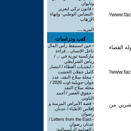
وتايوان
-
قانون تركي لتعزيز
-التضامن الوطني- وإنهاء
https://www.f
الإرهاب
المزيد.....
كتب ودراسات
-
حين استيقظ رأس المال
لة القضاء
داخل الإنسان .. قراءة
ماركسية ثورية في ... /
رياض الشرايطي
-
ابجديات العطاء / انتصار
https://www.f
كامل جفلان الخشت
-
مجلة سلاح النقد، عدد
جوان-جويلية-اوت 2026 /
مجلة سلاح النقد
-
حقوق العصر / أحمد
التاوتي
-
قصة الأمراض المزمنة و
لعشرين من
إفلاس الأطباء / عدنان
رضوان
Letters from the East /
-
عدنان رضوان
-
العولمة الرأسمالية: