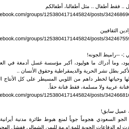
 .. فقط أطفال .. مثل أطفالنا، أطفالكم
acebook.com/groups/1253804171445824/posts/3424686
ادين الثقافيين
acebook.com/groups/1253804171445824/posts/3424675
;- --راميط الجونه!
ود، وما أدراك ما هوليود، أكبر مؤسسة غسل أدمغة في العا
أكبر بطل نشر الحرية والديمقراطية وحقوق الأنسان ..
 وحياتها لخطر داهم من اللوبي المسيطر على كل الأنتاج ا
نانة عربية ولا مسلمة، فقط فنانة حقاً.
acebook.com/groups/1253804171445824/posts/34246681
 عميل سابق!
جو السعودي هجوماً جوياً لمنع هبوط طائرة مدنية أيرانية
ت له الدفاعات الجوية للمق!و.مة لليمن الشمالي ففشل الهجو