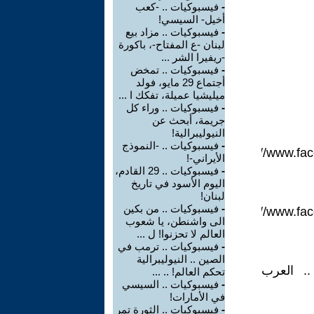
-
فيسبوكيات .. -كعب
أخيل- السيسي!
-
فيسبوكيات .. مزاد بيع
لبنان -ع المفتاح-، باكورة
-ريفيرا الشر ...
-
فيسبوكيات .. تمخض
أجتماع 29 مايو، فولد
ميليشيا عميلة، تفكك ا ...
-
فيسبوكيات .. وراء كل
جريمة، أبحث عن
النيوليبرالية!
-
فيسبوكيات .. -النموذج
https://www.f
الأيراني-!
-
فيسبوكيات .. 29 القادم،
اليوم الأسود في تاريخ
لبنان!
-
فيسبوكيات .. من بكين
https://www.f
الى واشنطن، يا شعوب
العالم لا تحزنوا! ل ...
-
فيسبوكيات .. ترمب في
الصين .. النيوليبرالية
. العرب
تحكم العالم! .. ...
-
فيسبوكيات .. السيسي
في الأمارات!
-
فيسبوكيات .. الثورة تمر