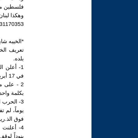
فلسطين من
وهكذا لبنان
31170353/
*الخيبه شاي
تعريف الخ
بلده.
1- أعلن 
في 17 أبريل 2026م.
بكلمة واحد
يوماً، لم 
فوق الذ.ري
بنوداً لوق