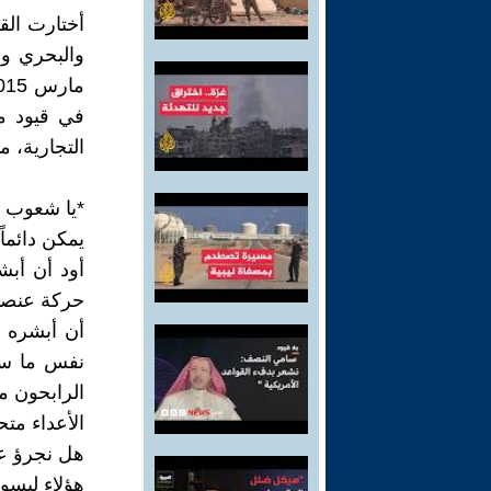
أختارت القي
في قيود م
التجارية، م
*يا شعوب ال
يمكن دائما
أود أن أبش
حركة عنصرية
أن أبشره 
نفس ما سيف
الرابحون م
الأعداء متح
هل نجرؤ على
هؤلاء ليسوا