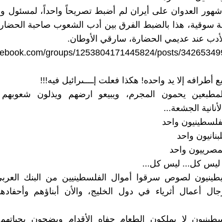
ور العدوان على أيران لم أضبط تصريحاً واحداً، لمسئول وا
 سوقية، هذا بالضبط الفرق بين أدب الشعوب صاحبة الحضارة
لأدب عند عديمي الحضارة، سارقي الأوطان.
acebook.com/groups/1253804171445824/posts/34265349
ع أطرافه إلا يد واحده! هكذا فعلت إــــىرائيل فيه!!!
لمطبعين يحمون المجرم، ويبيعو ارضهم ويذلون شعوبه
نانية الجشعة...
فلسطينيون واحد
نانيون واحد
مصرييون واحد
ليس كل... ليس كل...
جال أعمال أثرياء في دول الخليج، والأن أبناؤهم وأحفاده
طينبون لا يملكون الطعام حفاه الأقدام ويضحون بحياته