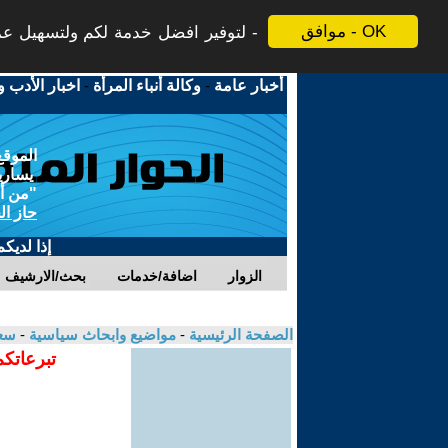
موافق - OK
لتوفير افضل خدمة لكم ولتسهيل عملي
أخبار عامة
-
وكالة أنباء المرأة
-
اخبار الأدب و
الموقع
يسارية
"من أج
حاز ال
إذا لديك
الزوار
اضافة/خدمات
بحث/الارشيف
الصفحة الرئيسية
-
مواضيع وابحاث سياسية
-
سعي
تبرعاتكم