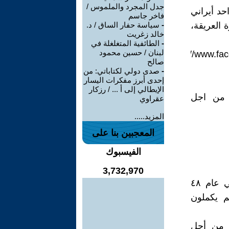
جدل المجرد والملموس /
حد أيراني
فاخر جاسم
 العريقة،
-
سياسة حفار الساق / د.
خالد زغريت
-
الطائفية المتغلغلة في
لبنان / حسين محمود
https://www.f
صالح
-
صدى دولي لكتاباتي: من
إحدى أبرز مفكرات اليسار
الإيطالي إلى أ ... / رزكار
م من اجل
عقراوي
المزيد.....
المعجبين بنا على
الفيسبوك
3,732,970
هناك فلسيطينيون لصوص سرقوا أموال الفلسطينيين من البنك العربي عام ٤٨
م يكملون
م من أجل