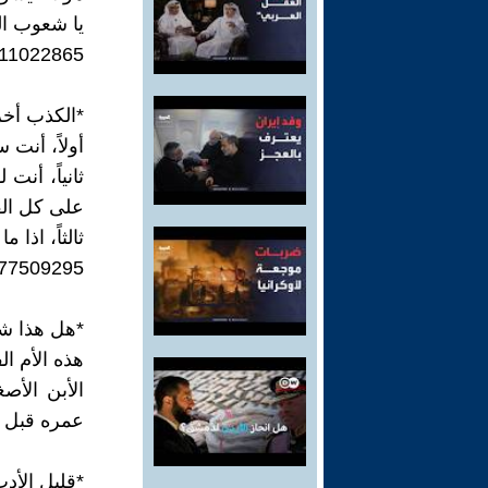
يا شعوب الع
211022865
*الكذب أخر
أولاً، أنت
ثانياً، أن
على كل الق
ثالثاً، اذا
77509295/
*هل هذا شع
هذه الأم الفلسtينية لديها أبنان شهh.يد.
الأبن الأص
عمره قبل أستش
*قليل الأد