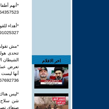
*أنهم أطفال
964357523
*أهداء للقو
591025327
*مش تقولي 
تتحدى هولي
الشيطان ال
اخر الافلام
تعرض عملها
أنها ليست ف
67692736/
*ليس هناك
شن سلاح ال
صنعاء، تصد