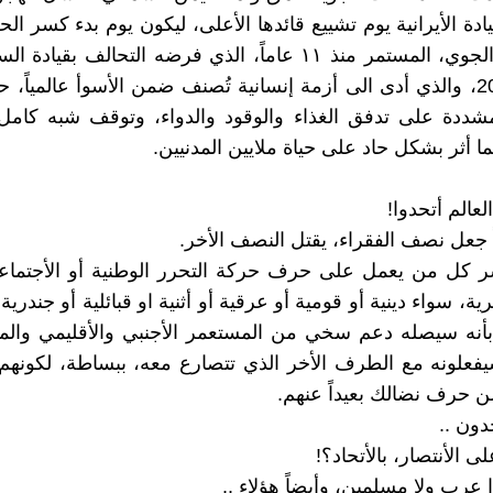
ادة الأيرانية يوم تشييع قائدها الأعلى، ليكون يوم بدء كسر ال
والبحري والجوي، المستمر منذ ١١ عاماً، الذي فرضه التحالف بقي
مارس 2015، والذي أدى الى أزمة إنسانية تُصنف ضمن الأسوأ عالمياً
شددة على تدفق الغذاء والوقود والدواء، وتوقف شبه كامل 
ما أثر بشكل حاد على حياة ملايين المدنيين.
عالم أتحدوا!
ً جعل نصف الفقراء، يقتل النصف الأخر.
ر كل من يعمل على حرف حركة التحرر الوطنية أو الأجتماعي
، سواء دينية أو قومية أو عرقية أو أثنية او قبائلية أو جندرية .
بأنه سيصله دعم سخي من المستعمر الأجنبي والأقليمي والم
علونه مع الطرف الأخر الذي تتصارع معه، ببساطة، لكونهم 
ن حرف نضالك بعيداً عنهم.
دون ..
 الأنتصار، بالأتحاد؟!
 عرب ولا مسلمين، وأيضاً هؤلاء ..