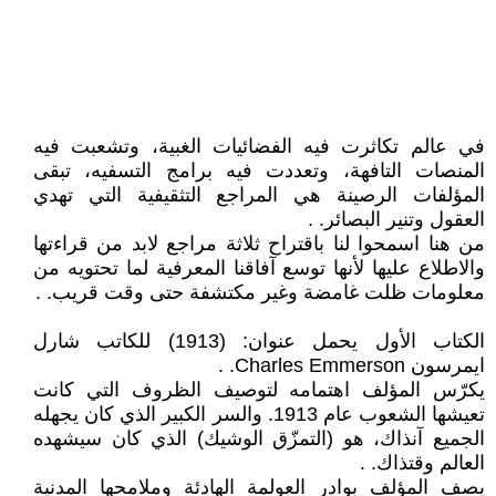
في عالم تكاثرت فيه الفضائيات الغبية، وتشعبت فيه
المنصات التافهة، وتعددت فيه برامج التسفيه، تبقى
المؤلفات الرصينة هي المراجع التثقيفية التي تهدي
العقول وتنير البصائر. .
من هنا اسمحوا لنا باقتراح ثلاثة مراجع لابد من قراءتها
والاطلاع عليها لأنها توسع آفاقنا المعرفية لما تحتويه من
معلومات ظلت غامضة وغير مكتشفة حتى وقت قريب. .
الكتاب الأول يحمل عنوان: (1913) للكاتب شارل
ايمرسون Charles Emmerson. .
يكرّس المؤلف اهتمامه لتوصيف الظروف التي كانت
تعيشها الشعوب عام 1913. والسر الكبير الذي كان يجهله
الجميع آنذاك، هو (التمزّق الوشيك) الذي كان سيشهده
العالم وقتذاك. .
يصف المؤلف بوادر العولمة الهادئة وملامحها المدنية