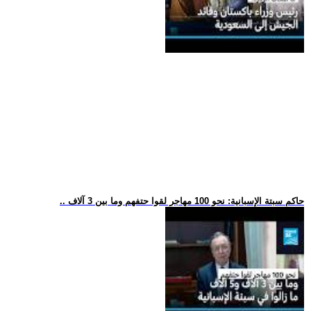
.. حاكم سبتة الإسبانية: نحو 100 مهاجر لقوا حتفهم وما بين 3 آلاف