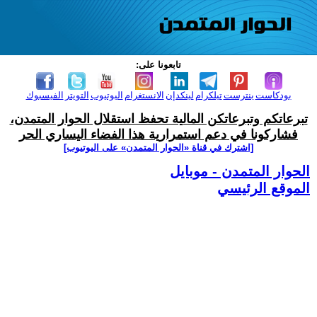
تابعونا على:
بودكاست
بنترست
تيلكرام
لينكدإن
الانستغرام
اليوتيوب
التويتر
الفيسبوك
تبرعاتكم وتبرعاتكن المالية تحفظ استقلال الحوار المتمدن،
فشاركونا في دعم استمرارية هذا الفضاء اليساري الحر
[اشترك في قناة ‫«الحوار المتمدن» على اليوتيوب]
الحوار المتمدن - موبايل
الموقع الرئيسي