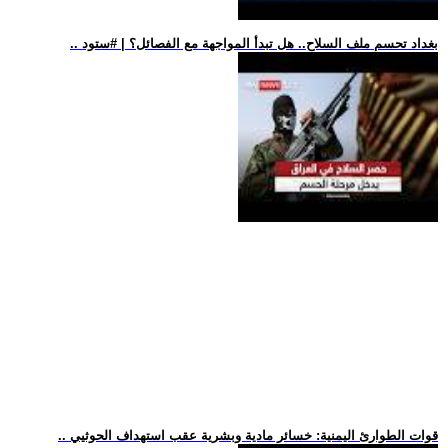
.. بغداد تحسم ملف السلاح.. هل تبدأ المواجهة مع الفصائل؟ | #ستود
.. قوات الطوارئ اليمنية: خسائر مادية وبشرية عقب استهداف الحوثيي