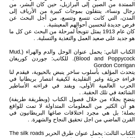
الممتدة من الصين إلى البرازيل، حين كان البشر، من
رجال ونساء، ينتقلون بموجات كبيرة من الأرياف إلى
المدن، التي كانت تتسع وتتسع، من أجل البحث عن
فرص جديدة لتحسين أحوالهم المعيشية. .
كان عام 1913 يمثل تتويجاً لمرحلة من البحث عن كل ما
هو جديد على صعيد العمل والتغذية والتسلية. .
الكتاب الثاني: يحمل عنوان الوحل والدم والهراء (Mud,
Blood and Poppycock). للكاتب: جوردن كوريغان
Gordon Corrigan
يتحدث المؤلف بأسلوب ساخر ينبض بالحيوية، فيقدم لنا
قراءة جريئة وغير التقليدية لكيفية انتصار بريطانيا في
الحرب العالمية الأولى، ويفند في قراءته الأساطير
الشائعة في تلك الحقبة. .
يتضح بجلاء من خلال فصول الكتاب (وبطريقة طريفة)
هو أن الكثير من المعلومات المتداولة لا تمت للواقع
بصلة؛ بل هي مجرد اختلاقات صاغها البريطانيون في
القرن الماضي من اجل تحقيق النجاح والشهرة. .
الكتاب الثالث: يحمل عنوان طرق الحرير The silk roads