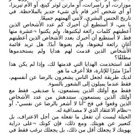
موزارت، أو رامبرانت، أو مارتن لوثر كينغ، أو الأم تيريزا،
أو أي شخص آخر قام بأي شيء جدير بالملاحظة. في
تاريخ الجنس البشري، لأنني ألهمتهم جميعًا.
يا بني، لا أستطيع أن أخبرك كم عدد الأشخاص الذين
أعطيتهم كلمات رائعة ليكتبوها، ولم يكتبوا ¬عشرة منها
قط. لا أستطيع أن أخبرك بعدد الأشخاص الذين أعطيتهم
أغانٍ رائعة ليغنوها، ولم يغنوها أبدًا. هل تريد قائمة
الأشخاص الذين قدمت لهم هدايا ولم يستخدموها
مطلقًا؟
لقد استخدمت الهدايا التي قدمتها لك، وإذا لم يكن هذا
أمرًا مثيرًا للإثارة، فلا أعرف ما هو.
لديك طريقة لجعل الناس يشعرون بالرضا عن أنفسهم،
فقط عندما يميلون إلى الشعور بالسوء.
فقط مع أولئك الذين يستمعون، يا صديقي. فقط مع
أولئك الذين يستمعون. ستندهش من عدد الأشخاص
الذين وقعوا في فخ "أنا لا أشعر بالرضا عن نفسي"، أو
¬نظام الاعتقاد الذي لا مصداقية له.
الحيلة ليست أن تفعل ما تفعله من أجل الاعتراف، بل
كتعبير عن هويتك. ومع ذلك، فإن كونك ¬على دراية
بهويتك لا يجعلك أقل من ذلك، بل يجعلك ترغب فقط في