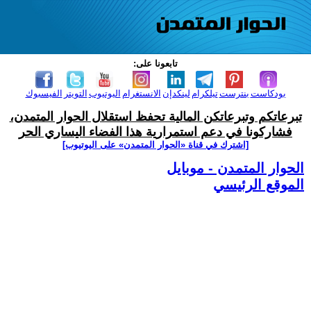
تابعونا على:
بودكاست
بنترست
تيلكرام
لينكدإن
الانستغرام
اليوتيوب
التويتر
الفيسبوك
تبرعاتكم وتبرعاتكن المالية تحفظ استقلال الحوار المتمدن،
فشاركونا في دعم استمرارية هذا الفضاء اليساري الحر
[اشترك في قناة ‫«الحوار المتمدن» على اليوتيوب]
الحوار المتمدن - موبايل
الموقع الرئيسي