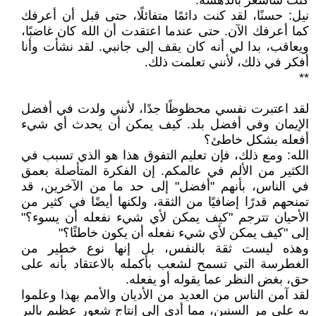
كنت سأشعر بالدهشة.
نيل: حسنًا، لقد كنت دائمًا متفائلًا، حتى قبل أن أعرفك
كما أعرفك الآن. حتى عندما اعتقدت أن الله كان غاضبًا،
ويعاقب، بدا لي أنه كان يقف إلى جانبي. لقد نشأت وأنا
أفكر في ذلك، لأنني تعلمت ذلك.
**
لقد اعتبرت نفسي محظوظًا جدًا، لأنني ولدت في أفضل
الإيمان وفي أفضل بلد. كيف يمكن أن يحدث أي شيء
أفعله بشكل خاطئ؟
الله: ومع ذلك، فإن تعليم التفوق هذا هو الذي تسبب في
الكثير من الألم في عالمكم. إن الفكرة المتأصلة بعمق
في الناس، بأنهم "أفضل" إلى حد ما من الآخرين، قد
تمنحهم قدرًا إضافيًا من الثقة، ولكنها أيضًا في كثير من
الأحيان تترجم "كيف يمكن لأي شيء نفعله أن يسوء؟"
إلى "كيف يمكن لأي شيء نفعله أن يكون خاطئًا؟"
وهذه ليست ثقة بالنفس، بل إنها نوع خطير من
الغطرسة التي تسمح لشعب بأكمله بالاعتقاد بأنه على
حق، بغض النظر عما يقوله أو يفعله.
لقد آمن الناس من العديد من الأديان والأمم بهذا وعلموا
به على مر السنين، مما أدى إلى إنتاج شعور عظيم بالبر