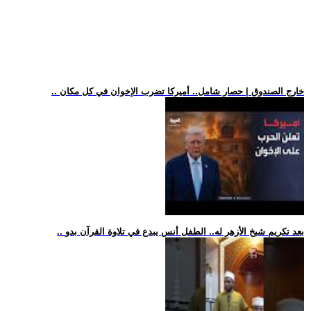
.. خارج الصندوق | حصار شامل.. أميركا تضرب الإخوان في كل مكان
.. بعد تكريم شيخ الأزهر له.. الطفل أنس يبدع في تلاوة القرآن بدو