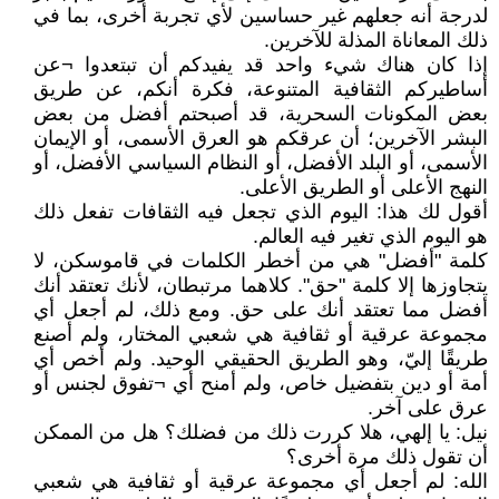
لدرجة أنه جعلهم غير حساسين لأي تجربة أخرى، بما في
ذلك المعاناة المذلة للآخرين.
إذا كان هناك شيء واحد قد يفيدكم أن تبتعدوا ¬عن
أساطيركم الثقافية المتنوعة، فكرة أنكم، عن طريق
بعض المكونات السحرية، قد أصبحتم أفضل من بعض
البشر الآخرين؛ أن عرقكم هو العرق الأسمى، أو الإيمان
الأسمى، أو البلد الأفضل، أو النظام السياسي الأفضل، أو
النهج الأعلى أو الطريق الأعلى.
أقول لك هذا: اليوم الذي تجعل فيه الثقافات تفعل ذلك
هو اليوم الذي تغير فيه العالم.
كلمة "أفضل" هي من أخطر الكلمات في قاموسكن، لا
يتجاوزها إلا كلمة "حق". كلاهما مرتبطان، لأنك تعتقد أنك
أفضل مما تعتقد أنك على حق. ومع ذلك، لم أجعل أي
مجموعة عرقية أو ثقافية هي شعبي المختار، ولم أصنع
طريقًا إليّ، وهو الطريق الحقيقي الوحيد. ولم أخص أي
أمة أو دين بتفضيل خاص، ولم أمنح أي ¬تفوق لجنس أو
عرق على آخر.
نيل: يا إلهي، هلا كررت ذلك من فضلك؟ هل من الممكن
أن تقول ذلك مرة أخرى؟
الله: لم أجعل أي مجموعة عرقية أو ثقافية هي شعبي