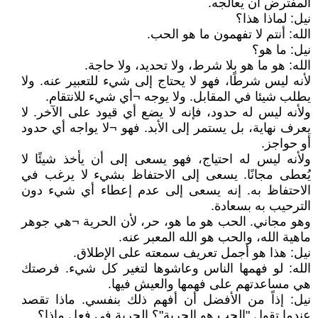
المفترض أن يعالجه.
نيل: لماذا هذا؟
الله: أنتم لا تفهمون ما هو الحب.
نيل: ما هو؟
الله: هو ما هو بلا شرط، ولا تحديد، ولا حاجة.
لأنه ليس شرطًا، فهو لا يحتاج إلى شيء للتعبير عنه. ولا
يطلب شيئا في المقابل. ولا يوجه ¬أي شيء للانتقام.
ولأنه ليس له حدود، فإنه لا يضع أي قيود على الآخر. لا
يعرف نهاية، بل يستمر إلى الأبد. فهو ¬لا يواجه أي حدود
أو حواجز.
ولأنه ليس له احتياج، فهو يسعى إلى أن يأخذ شيئًا لا
يُعطى مجانًا. يسعى إلى الاحتفاظ بشيء لا يرغب في
الاحتفاظ به. إنه يسعى إلى عدم إعطاء أي شيء دون
الترحيب به بسعادة.
وهو مجاني. الحب هو ما هو، حر، لأن الحرية ¬هي جوهر
ماهية الله، والحب هو الله المعبر عنه.
نيل: هذا هو أجمل تعريف سمعته على الإطلاق.
الله: لو فهمها الناس وعاشوها لتغير كل شيء. فرصتك
هي مساعدتهم على فهمها والعيش فيها.
نيل: إذاً من الأفضل أن أفهم ذلك بنفسي. ماذا تقصد
عندما تقول "الحب هو الحرية"؟ الحرية في فعل ماذا؟