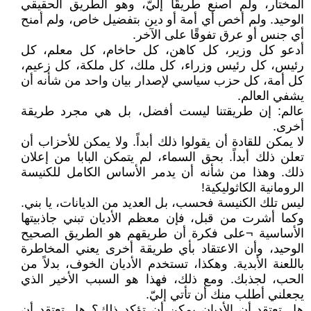
المختار، ولم أصنع طريقًا إليّ، وهو الطريق الحقيقي
الوحيد. ولم أخص أي أمة أو دين بتفضيل خاص، ولم أمنح
أي جنس أو عرق تفوقًا على الآخر.
أدعو كل وزير، كل كاهن، كل حاخام، كل معلم، كل
رئيس، كل رئيس وزراء، كل ملك، كل ملكة، كل زعيم،
كل أمة، كل حزب سياسي لإصدار بيان واحد من شأنه أن
يشفي العالم.
عالم: إن طريقتنا ليست أفضل، بل هي مجرد طريقة
أخرى.
لا يمكن للقادة أن يقولوا ذلك أبداً. ولا يمكن للأحزاب أن
تعلن ذلك أبداً. بحق السماء، لم يتمكن البابا من إعلان
ذلك. وهذا من شأنه أن يدمر الأساس الكامل للكنيسة
الرومانية الكاثوليكية!
ليس تلك الكنيسة فحسب، بل العديد من الديانات، يا بني.
وكما أشرت من قبل، فإن معظم الأديان تبني جاذبيتها
الأساسية ¬على فكرة أن طريقهم هو الطريق الصحيح
الوحيد، وأن الاعتقاد بأي طريقة أخرى يعني المخاطرة
باللعنة الأبدية. وهكذا، تستخدم الأديان الخوف، بدلاً من
الحب، لجذبك. ومع ذلك، فهذا هو السبب الأخير الذي
يجعلني أطلب منك أن تأتي إليّ.
هل تعتقد أن الأديان يمكن أن تؤكد ذلك؟ هل تعتقد أن