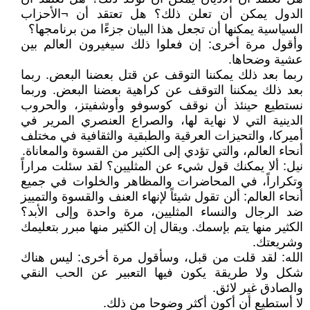
الدول يمكن أن تعلن ذلك؟ هل تعتقد أن ¬الأحزاب
السياسية يمكنها أن تجعل هذا البيان جزءًا من برنامجها؟
وأقول مرة أخرى: إن فعلوا ذلك سيغيرون العالم بين
عشية وضحاها.
ربما بعد ذلك يمكننا التوقف عن قتل بعضنا البعض. ربما
بعد ذلك يمكننا التوقف عن كراهية بعضنا البعض. وربما
نستطيع حينئذ أن نوقف كوسوفو وأوشفيتز، والحروب
الدينية التي لا نهاية لها، والصراع العنصري المرير في
أميركا، والتحيزات العرقية والطبقية والثقافية في مختلف
أنحاء العالم، والتي تؤدي إلى الكثير من القسوة والمعاناة.
نيل: ألا يمكنك قول شيء عن المثليين؟ لقد سئلت مراراً
وتكراراً، في المحاضرات والمظاهر والخلوات في جميع
أنحاء العالم: ألن تقول شيئاً لإنهاء العنف والقسوة والتمييز
ضد الرجال والنساء المثليين، مرة واحدة وإلى الأبد؟
الكثير منها يتم بإسمك. ويقال إن الكثير منها مبرر بتعليمك
وشريعتك.
الله: لقد قلت من قبل، وسأقول مرة أخرى: ليس هناك
شكل ولا طريقة يكون فيها التعبير عن الحب النقي
والصادق غير لائق.
لا أستطيع أن أكون أكثر وضوحا من ذلك.