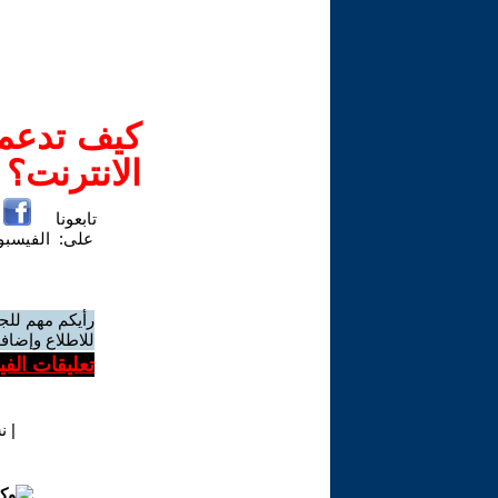
كيف تدعم-
الانترنت؟
تابعونا
على:
الفيسب
رأيكم مهم للج
للاطلاع وإضافة
تعليقات الف
|
ن