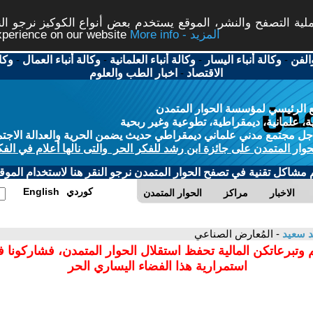
ة التصفح والنشر، الموقع يستخدم بعض أنواع الكوكيز نرجو النق
More info - المزيد
experience on our website
الفن
-
وكالة أنباء اليسار
-
وكالة أنباء العلمانية
-
وكالة أنباء العمال
-
وكا
الاقتصاد
-
اخبار الطب والعلوم
 الرئيسي لمؤسسة الحوار المتمدن
، علمانية، ديمقراطية، تطوعية وغير ربحية
ل مجتمع مدني علماني ديمقراطي حديث يضمن الحرية والعدالة الاجتم
حوار المتمدن على جائزة ابن رشد للفكر الحر والتى نالها أعلام في الفك
م مشاكل تقنية في تصفح الحوار المتمدن نرجو النقر هنا لاستخدام الموقع
كوردي
English
الاخبار
مراكز
الحوار المتمدن
 سعيد
- المُعارض الصناعي
 وتبرعاتكن المالية تحفظ استقلال الحوار المتمدن، فشاركونا 
استمرارية هذا الفضاء اليساري الحر