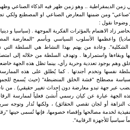
في زمن الديمقراطية .. وهو زمن ظهر فيه الذكاء الصناعي وظهر
"صناعي" ومن ضمنها المعارض الصناعي او المصطنع ولكي تص
وضوحا نقول :
حاضر زاد الاهتمام بالمؤثرات الفكرية الموجهة . (سياسيا و دينيا 
اديا) واعظمها الأسلوب السياسي وبأسم "المعارضة المص
 الشكلية". وعادة من يهتم بهذا النشاط هي السلطة التي 
ها وبقاءها واستمرارها . وتهدف السلطة من خلاله إلى ام
لق وهم بوجود تعددية وحرية رأي، بينما تظل هذه الجهة خاض
سلطة نفسها وتخدم أجندتها . كما يُطلق على هذه الممارس
سياسة مصطلح "فشة الخلق المنضبطة" (حيث يُسمح للجمهو
ب عبر جهة تبدو معارضة دون إحداث تغيير حقيقي) . من ناح
ذه الجهة عبارة عن كيان رسمي أُنشئ فعلياً لممارسة الرقابة
 النزاهة أو لجان تقصي الحقائق) ، ولكنها تُدار وتوجه سريا
نفيذية لخدمة مصالحها وإقصاء خصومها، فإنها تُسمى حينها "رقا
ً سياسياً للأجهزة الرقابية".