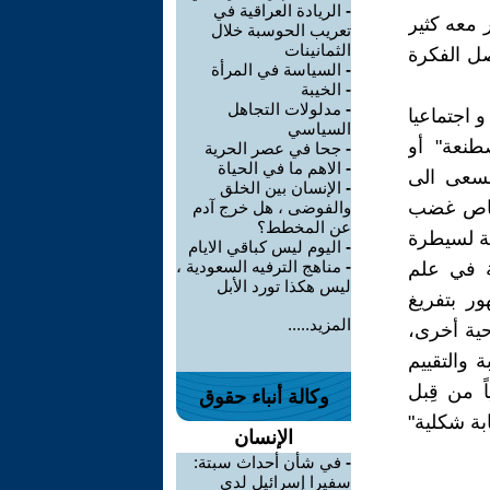
-
الريادة العراقية في
 معه كثير
تعريب الحوسبة خلال
الثمانينات
ل الفكرة
-
السياسة في المرأة
-
الخيبة
-
مدلولات التجاهل
و اجتماعيا
السياسي
طنعة" أو
-
جحا في عصر الحرية
-
الاهم ما في الحياة
نسعى الى
-
الإنسان بين الخلق
تصاص غضب
والفوضى ، هل خرج آدم
عن المخطط؟
عة لسيطرة
-
اليوم ليس كباقي الايام
-
مناهج الترفيه السعودية ،
ة في علم
ليس هكذا تورد الأبل
ر بتفريغ
المزيد.....
ية أخرى،
 والتقييم
ً من قِبل
وكالة أنباء حقوق
بة شكلية"
الإنسان
-
في شأن أحداث سبتة:
سفيرا إسرائيل لدى