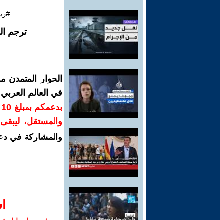
#ري
ترجم ال
الحوار المتمدن م
في العالم العربي
ب
والمستقل، ليبقى ص
والمشاركة في دع
ا‫