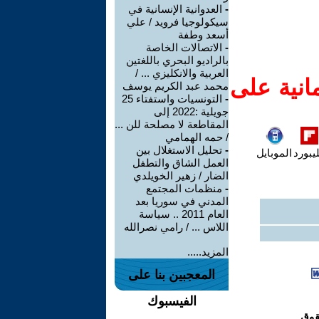
-
العدوانية الإنسانية في
سيكولوجيا فرويد / علي
أسعد وطفة
-
الاتصالات الخاصة
بالراديو البحري باللغتين
العربية والانكليزي ... /
انية على
محمد عبد الكريم يوسف
-
التونسيات واستفتاء 25
جويلية :2022 إلى
المقاطعة لا مصلحة للن ...
/ حمه الهمامي
-
تحليل الاستغلال بين
يبورد
الموبايل
العمل الشاق والتطفل
الضار / زهير الخويلدي
-
منظمات المجتمع
المدني في سوريا بعد
العام 2011 .. سياسة
اللاس ... / رامي نصرالله
المزيد.....
المعجبين بنا على
الفيسبوك