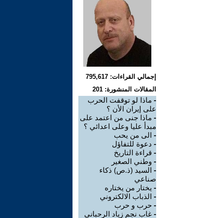
إجمالي القراءات: 795,617
المقالات المنشورة: 201
-
ماذا لو توقفت الحرب
على إيران الأن ؟
-
ماذا جنى من اعتمد على
مبدأ عليا وعلى اعدائي ؟
-
الى من يحب
-
دعوة للتفاؤل
-
قراءة التاريخ
-
وطني الصغير
-
السيد (ذ.ص) ذكاء
صناعي
-
يختار من يختاره
-
الذباب الالكتروني
-
حرب و حرب
-
غاب نجم زياد الرحباني