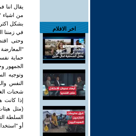
يقال اننا 
من اشياء 
بشكل اكثر 
اخر الافلام
في زمننا ال
وحتى اقتص
"المعارضة
حماية نفس
الجمهور وخ
وتوجيه ال
النفس وال
شحنات الغض
إذا كانت ه
(مثل هيئات
السلطة الت
أو "استخداما