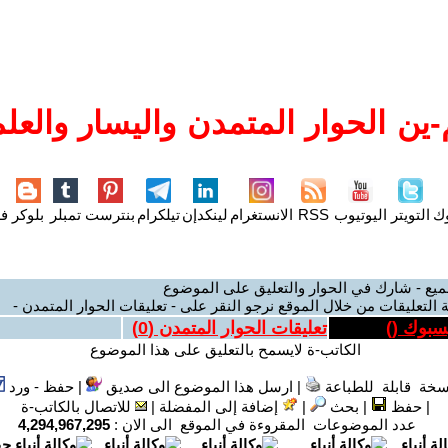
ين الحوار المتمدن واليسار والعلم
وك
التويتر
اليوتيوب
RSS
الانستغرام
لينكدإن
تيلكرام
بنترست
تمبلر
بلوكر
فل
ميع - شارك في الحوار والتعليق على الموضوع
 التعليقات من خلال الموقع نرجو النقر على - تعليقات الحوار المتمدن -
يسبوك (
)
تعليقات الحوار المتمدن (
0
)
الكاتب-ة لايسمح بالتعليق على هذا الموضوع
سخة قابلة للطباعة
|
ارسل هذا الموضوع الى صديق
|
حفظ - ورد
|
حفظ
|
بحث
|
إضافة إلى المفضلة
|
للاتصال بالكاتب-ة
عدد الموضوعات المقروءة في الموقع الى الان :
4,294,967,295