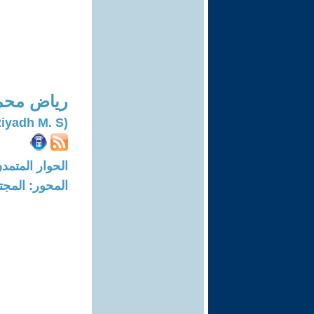
رياض محم
(Riyadh M. S.)
الحوار المتمدن-العدد: 8758 - 6
المحور: المجت