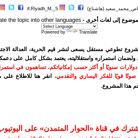
اض_محمد_سعيد (هاشتاغ)
Riyadh_M._S.#
موضوع إلى لغات أخرى -
ate the topic into other languages
Powered by
Translate
شروع تطوعي مستقل يسعى لنشر قيم الحرية، العدالة الاجتم
. ولضمان استمراره واستقلاليته، يعتمد بشكل كامل على دعمك
دعمكم بمبلغ 10 دولارات سنويًا أو أكثر حسب إمكانياتكم، تساهمون في استم
وتًا قويًا للفكر اليساري والتقدمي
،
انقر هنا للاطلاع على 
م هذا المشروع
.
شترك في قناة «الحوار المتمدن» على اليوتيوب