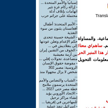
إسبانيا والأمم المتحدة ...
-
إزالة ركام غزة تثير
اتهامات بإتلاف أدلة
Transl
محتملة على جرائم حرب
...
-
الأمم المتحدة: أطفال
أفغانستان يئنون من سوء
التغذية
-
الشيخة حسينة تتحدى
اعية، والمساواة
حكم الإعدام وتعلن عودتها
م.
ساهم/ي معنا!
إلى بنغلاديش في ...
-
الخوف من التقنين إيران
رار هذا المنبر الحر
بين أزمة معيشية
متصاعدة، تحولات إقلي ...
معلومات التحويل
-
مفوضة حقوق الإنسان
الروسية: مصير 302
شخص لا يزال مجهولا منذ
...
-
الشباب والتضامن والأمم
المتحدة يرسمون ملامح
خطة مصر حتى 2027 ...
-
الاتحاد الأوروبي يؤيد
إنشاء مراكز ترحيل
للمهاجرين في إفريقيا ...
-
إسرائيل تنفذ عملية