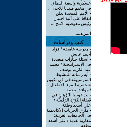
الحوار المتمدن
عسكرية واسعة النطاق
في مخيم قلنديا للاجئ ...
-
الأمم المتحدة تعلن
اتفاقا على آلية اختيار
رئيس مفوضية الانتخ ...
المزيد.....
كتب ودراسات
-
مدرسة غامضة / فؤاد
أحمد عايش
-
أسئلة خيارات متعددة
في الاستراتيجية / محمد
عبد الكريم يوسف
-
أية رسالة للتنشيط
السوسيوثقافي في تكوين
شخصية المرء -الأطفال ...
/ موافق محمد
-
بيداغوجيا البُرْهانِ فِي
فَضاءِ الثَوْرَةِ الرَقْمِيَّةِ /
علي أسعد وطفة
-
مأزق الحريات الأكاديمية
في الجامعات العربية:
مقاربة نقدية / علي أسعد
وطفة