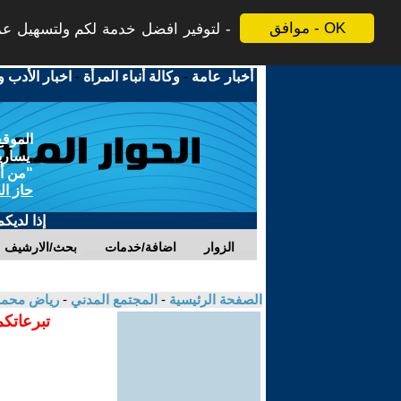
موافق - OK
لتوفير افضل خدمة لكم ولتسهيل عملي
أخبار عامة
-
وكالة أنباء المرأة
-
اخبار الأدب و
الموقع
يسارية
"من أج
حاز ال
إذا لديك
الزوار
اضافة/خدمات
بحث/الارشيف
الصفحة الرئيسية
-
المجتمع المدني
-
رياض محمد
تبرعاتكم