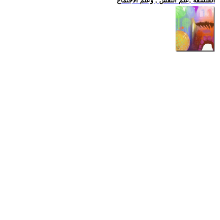
الفلسفة ,علم النفس , وعلم الاجتماع