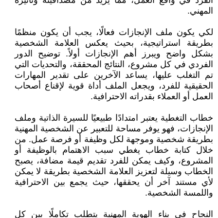
الفرد في واقع العمل، مما يزيد من مصداقيته وتأثيره
المهني.
لكي يكون ملف الإنجازات فعالًا، يجب أن يكون منظمًا
بطريقة استراتيجية، بحيث يعكس العلامة الشخصية
بشكل واضح ويبرز أهم الإنجازات أولاً. توضيح الدور
الفردي في كل مشروع، النتائج المحققة، والتحديات التي
تم التغلب عليها، يساعد الآخرين على تقدير المهارات
الحقيقية للفرد، ويجعل الملف أداة قوية لإقناع أصحاب
العمل أو العملاء بقدراته الاحترافية.
خطاب التغطية يعتبر امتدادًا طبيعيًا للسيرة الذاتية وملف
الإنجازات، فهو يوفر مساحة للتعبير عن الشخصية المهنية
بطريقة شخصية وموجهة لكل وظيفة أو فرصة عمل. من
خلال كتابة خطاب يغطي سبب الاهتمام بالوظيفة أو
المشروع، وكيف يمكن للفرد تقديم قيمة مضافة، يصبح
الخطاب وسيلة لتعزيز العلامة الشخصية بطريقة لا يمكن
لأي مستند آخر أن يحققها، حيث يجمع بين الاحترافية
واللمسة الشخصية.
النجاح في بناء الهوية المهنية يتطلب تكاملًا بين كل