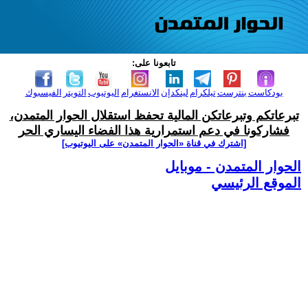
تابعونا على:
بودكاست
بنترست
تيلكرام
لينكدإن
الانستغرام
اليوتيوب
التويتر
الفيسبوك
تبرعاتكم وتبرعاتكن المالية تحفظ استقلال الحوار المتمدن،
فشاركونا في دعم استمرارية هذا الفضاء اليساري الحر
[اشترك في قناة ‫«الحوار المتمدن» على اليوتيوب]
الحوار المتمدن - موبايل
الموقع الرئيسي