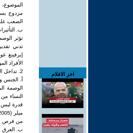
الموضوع، 
مزدوج بسب
الصعب على 
ب. التأثيرا
تؤثر الوصم
تدني تقدير
الأفراد ال
2. تداخل العوامل المختلفة للوصمة
اخر الافلام
أ. الجنس وا
الوصمة الم
النساء من ا
قدرة ليس 
من فرص محد
ب. العرق وا