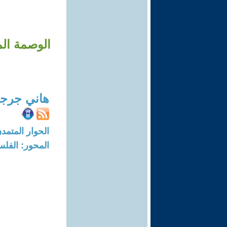
الوصمة الم
هاني جرج
الحوار المتمدن-العدد: 8181 - 24
المحور: الفلس