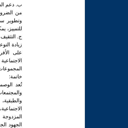
ب. دعم الس
من الضروري
وتطوير سي
للتمييز، يم
ج. التثقيف
زيادة التو
على الأفر
الاجتماعي
المجموعات 
خاتمة:
تُعد الوص
والمجتمعات
والطبقية، 
الاجتماعية
المزدوجة ع
الجهود الج