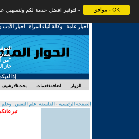
موافق - OK
لتوفير افضل خدمة لكم ولتسهيل عملي
أخبار عامة
-
وكالة أنباء المرأة
-
اخبار الأدب و
الموقع
يسارية
"من أج
حاز ال
إذا لديك
الزوار
اضافة/خدمات
بحث/الارشيف
الصفحة الرئيسية
-
الفلسفة ,علم النفس , وعلم ا
تبرعاتكم