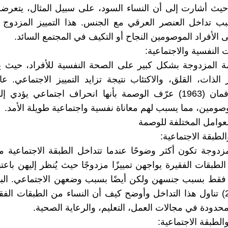
حيث أشارت إلى أن النساء السود، على سبيل المثال، يتعرض
ب تداخل العنصر العرقي مع الجنس. هذا التمييز المزدوج
الأفراد الموصومين النجاح أو التكيف في المجتمع السائد.
ت النفسية والاجتماعية:
ة المزدوجة بشكل كبير على الصحة النفسية للأفراد، حيث ي
 الذات، القلق، والاكتئاب نتيجة تزايد التمييز الاجتماعي. ع
إيرفينغ غوفمان (1963) عرّف الوصمة بأنها انحراف اجتماعي يؤدي
موصومين، مما يسبب لهم معاناة نفسية واجتماعية طويلة الأمد.
لطبقة الاجتماعية:
زدوجة تكون أكثر وضوحًا عندما تتداخل الطبقة الاجتماعية 
لطبقات الفقيرة يواجهن تمييزًا مزدوجًا حيث يُنظر إليهن باعت
فقط بسبب جنسهن ولكن أيضًا بسبب وضعهن الاجتماعي. البا
ميلر (2005) تناول هذا التداخل وأوضح كيف أن النساء من الطبقات الفق
ودة في مجالات العمل، التعليم، والرعاية الصحية.
لطبقة الاجتماعية: