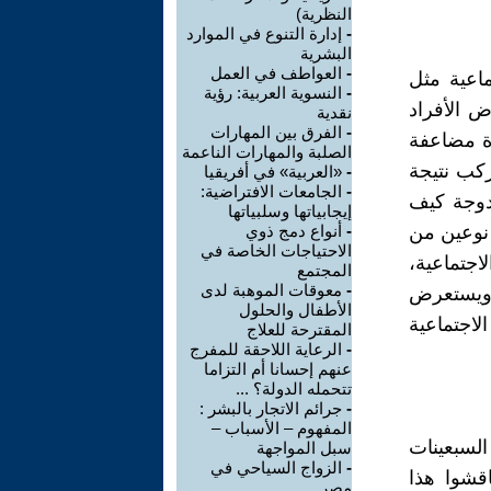
النظرية)
-
إدارة التنوع في الموارد
البشرية
-
العواطف في العمل
اعية مثل
-
النسوية العربية: رؤية
ض الأفراد
نقدية
-
الفرق بين المهارات
ة مضاعفة
الصلبة والمهارات الناعمة
ركب نتيجة
-
«العربية» في أفريقيا
-
الجامعات الافتراضية:
دوجة كيف
إيجابياتها وسلبياتها
 نوعين من
-
أنواع دمج ذوي
الاحتياجات الخاصة في
جتماعية،
المجتمع
-
معوقات الموهبة لدى
، ويستعرض
الأطفال والحلول
لاجتماعية
المقترحة للعلاج
-
الرعاية اللاحقة للمفرج
عنهم إحسانا أم التزاما
تتحمله الدولة؟ ...
-
جرائم الاتجار بالبشر :
المفهوم – الأسباب –
لسبعينات
سبل المواجهة
-
الزواج السياحي في
من أوائل من ناقشوا هذا
مصر