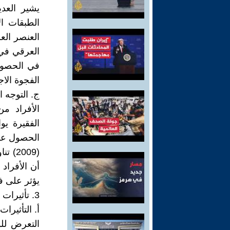
يشير العدي
الطبقات ال
العرقي في 
في الحصول
الفجوة الاج
ج. التوجه ا
الأفراد من
الفقيرة يو
الحصول على 
(009
أن الأفراد 
يؤثر على ف
3. تأثيرات الوصمة المزدوجة على الأفراد والمجتمع
أ. التأثيرات
التعرض لل