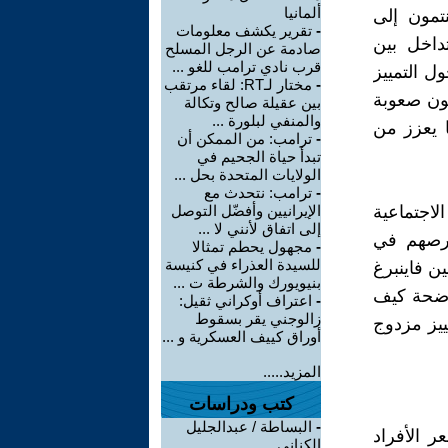
ألمانيا
نتمون إلى
-
تقرير يكشف معلومات
تداخل بين
صادمة عن الرجل المسلح
قرب نادي ترامب للغو ...
لوضع الطبقي. في دراسة فرانسيس فينيغان (2008) حول التمييز
-
مختار لـRT: لقاء مرتقب
هون صعوبة
بين عقيلة صالح وتكالة
والمنفي لبلورة ...
 يعزز من
-
ترامب: من الممكن أن
تبدأ حياة الجحيم في
الولايات المتحدة بحل ...
-
ترامب: نتحدث مع
لاجتماعية
الإيرانيين وأفضّل التوصل
إلى اتفاق لأنني لا ...
 فرصهم في
-
مجهول يحطم تمثالا
للسيدة العذراء في كنيسة
ن فاينبرغ
بنيويورك والشرطة ت ...
موضحة كيف
-
اعتراف أوكراني ثقيل:
زالوجني يقر بسقوط
ييز مزدوج
أوراق كييف العسكرية و ...
المزيد.....
كتب ودراسات
-
البساطة / عبدالجليل
 الأفراد
الكناني