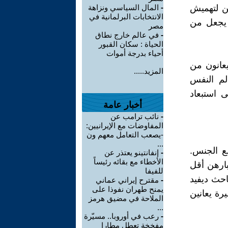
ن لتهميش
-
المال السياسي ونزاهة
الانتخابات البرلمانية في
 يجعل من
مصر
-
في عالم خارج نطاق
الحياة : سكان القبور
أحياء بدرجة أموات
عانون من
المزيد.....
الم النفس
 إلى استبعاد
أخبار عامة
-
نائب ترامب عن
المفاوضات مع الإيرانيين:
-يصعب التعامل معهم ون
...
مع الجنس.
-
إنفانتينو يعتذر عن
الأخطاء مع بقائه رئيساً
بارهن أقل
للفيفا
حث ديفيد
-
مقترح إيراني عماني
يمنح طهران نفوذا على
يرة يعانين
الملاحة في مضيق هرمز
...
-
رعب في أوروبا.. مسيّرة
مفخخة تعطل مطارا