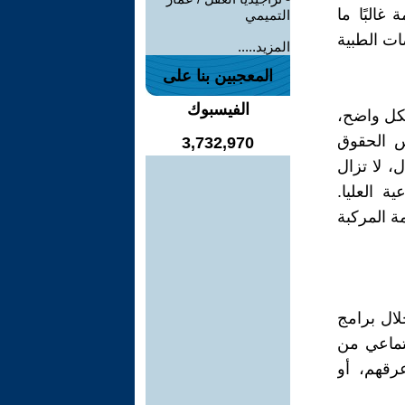
صومة غالبًا ما
التميمي
ات الطبية
المزيد.....
المعجبين بنا على
الفيسبوك
شكل واضح،
فس الحقوق
3,732,970
، لا تزال
ة العليا.
هر أن هذه الوصمة المركبة
لال برامج
تماعي من
رقهم، أو