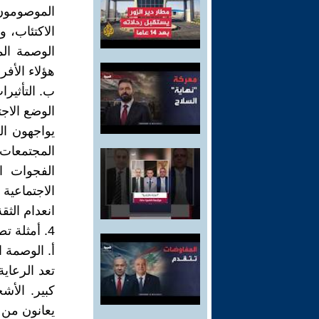
الموصومون 
الوصمة ال
هؤلاء الأف
ب. التأثيرا
الوضع الاجت
يواجهون ال
المجتمعات
الفجوات ا
الاجتماعية
انعدام الثق
4. أمثلة تطبيقية على الوصمة المزدوجة في المجتمع المعاصر
أ. الوصمة 
تعد الرعاي
كبير. الأش
يعانون من