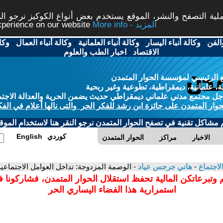
ة التصفح والنشر، الموقع يستخدم بعض أنواع الكوكيز نرجو النق
More info - المزيد
experience on our website
الفن
-
وكالة أنباء اليسار
-
وكالة أنباء العلمانية
-
وكالة أنباء العمال
-
وكا
الاقتصاد
-
اخبار الطب والعلوم
 الرئيسي لمؤسسة الحوار المتمدن
، علمانية، ديمقراطية، تطوعية وغير ربحية
ل مجتمع مدني علماني ديمقراطي حديث يضمن الحرية والعدالة الاجتم
حوار المتمدن على جائزة ابن رشد للفكر الحر والتى نالها أعلام في الفك
م مشاكل تقنية في تصفح الحوار المتمدن نرجو النقر هنا لاستخدام الموقع
كوردي
English
الاخبار
مراكز
الحوار المتمدن
لاجتماع
-
هاني جرجس عياد
- الوصمة المزدوجة: تداخل العوامل الاجتماعية 
 وتبرعاتكن المالية تحفظ استقلال الحوار المتمدن، فشاركونا 
استمرارية هذا الفضاء اليساري الحر