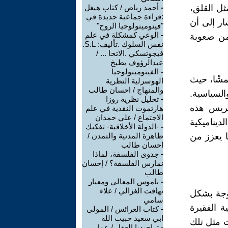
ثل القلق،
-
أحمد رباص / كتاب هيغل
:قراءة جماعية جديدة في
لانتماء إلى هوامش المجتمع. جون ماكنزي (2007) أشار إلى أن
"فينومينولوجيا الروح"
-
الوعي كمشكلة في علم
من صعوبة
نفس السلوك .تأليف: S.L.
فيجوتسكي .الاتحا ... /
عبدالرؤوف بطيخ
-
الفينومينولوجيا
مشًا، حيث
الهوسرلية النظرية
والمنهاج / احسان طالب
السياسية.
-
تحليل نظرية روزا
كريس هذه
هارتموت النقدية في علم
الاجتماع / علي حمدان
يناميكية
-
-الدولة الأخلاقية- تفكيك
ا يعزز من
ظاهرة المدنية والتمدن /
احسان طالب
-
جدوى الفلسفة، لماذا
نمارس الفلسفة؟ / إحسان
طالب
-
ناموس المعالي ومعيار
تهافت الغزالي / علاء
دوجة بشكل
سامي
ة الفقيرة
-
كتاب العرائس / المولى
ابي سعيد حبيب الله
 مثل تلك
-
تراجيديا العقل / عمار