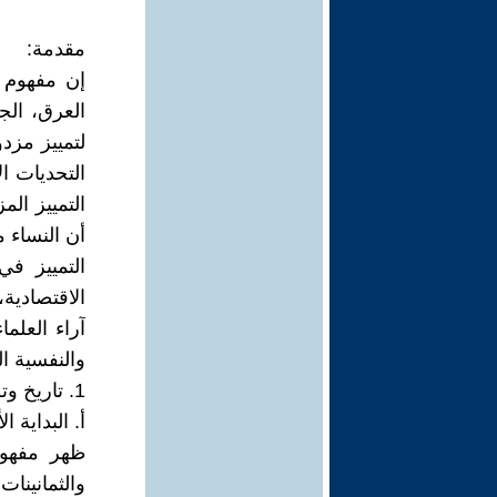
مقدمة:
إن مفهوم 
العرق، الج
لتمييز مز
التحديات ا
التمييز ا
أن النساء م
التمييز ف
الاقتصادية
آراء العلما
والنفسية ال
1. تاريخ وتطور مفهوم الوصمة المزدوجة
أ. البداية 
ظهر مفهوم