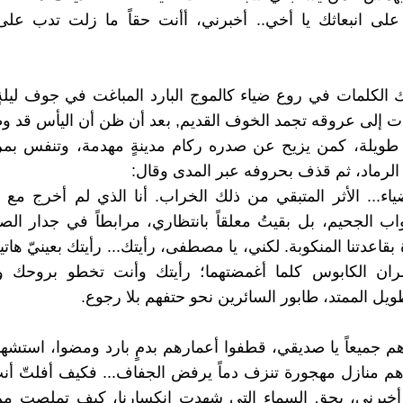
على انبعاثك يا أخي.. أخبرني، أأنت حقاً ما زلت تدب على
 الكلمات في روع ضياء كالموج البارد المباغت في جوف ليلة
ت إلى عروقه تجمد الخوف القديم, بعد أن ظن أن اليأس قد و
ةً طويلة، كمن يزيح عن صدره ركام مدينةٍ مهدمة، وتنفس بمرا
لرماد، ثم قذف بحروفه عبر المدى وقال:
ضياء... الأثر المتبقي من ذلك الخراب. أنا الذي لم أخرج مع ر
اب الجحيم، بل بقيتُ معلقاً بانتظاري، مرابطاً في جدار ا
 بقاعدتنا المنكوبة. لكني، يا مصطفى، رأيتك... رأيتك بعينيّ هاتين
صران الكابوس كلما أغمضتهما؛ رأيتك وأنت تخطو بروحك
ويل الممتد، طابور السائرين نحو حتفهم بلا رجوع.
 جميعاً يا صديقي، قطفوا أعمارهم بدمٍ بارد ومضوا، استشهد
ءهم منازل مهجورة تنزف دماً يرفض الجفاف... فكيف أفلتّ أ
أخبرني، بحق السماء التي شهدت انكسارنا، كيف تملصت من