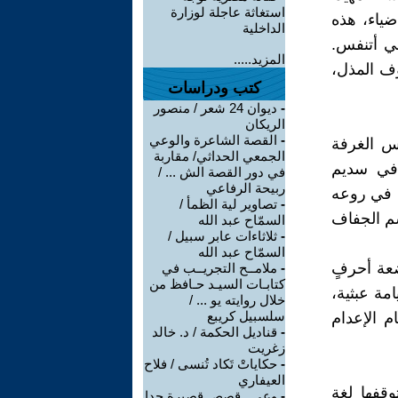
استغاثة عاجلة لوزارة
ضياء، هذه
الداخلية
ي أتنفس.
المزيد.....
وف المذل،
كتب ودراسات
-
ديوان 24 شعر / منصور
الريكان
-
القصة الشاعرة والوعي
س الغرفة
الجمعي الحداثي/ مقاربة
 في سديم
في دور القصة الش ... /
ربيحة الرفاعي
ت في روعه
-
تصاوير لية الظمأ /
م الجفاف
السمّاح عبد الله
-
ثلاثاءات عابر سبيل /
السمّاح عبد الله
عة أحرفٍ
-
ملامــح التجريــب في
كتابـات السيـد حـافظ من
مة عبثية،
خلال روايته يو ... /
سلسبيل كريبع
م الإعدام
-
قناديل الحكمة / د. خالد
زغريت
-
حكاياتْ تَكاد تُنسى / فلاح
العيفاري
وقفها لغة
-
وعي ـ قصص قصيرة جدا