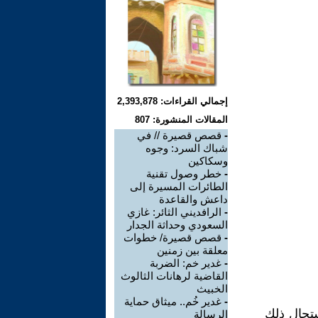
إجمالي القراءات: 2,393,878
المقالات المنشورة: 807
-
قصص قصيرة // في
شباك السرد: وجوه
وسكاكين
-
خطر وصول تقنية
الطائرات المسيرة إلى
داعش والقاعدة
-
الرافديني الثائر: غازي
السعودي وحداثة الجدار
-
قصص قصيرة/ خطوات
معلقة بين زمنين
-
غدير خم: الضربة
القاضية لرهانات الثالوث
الخبيث
-
غدير خُم.. ميثاق حماية
ستحال ذلك
الرسالة