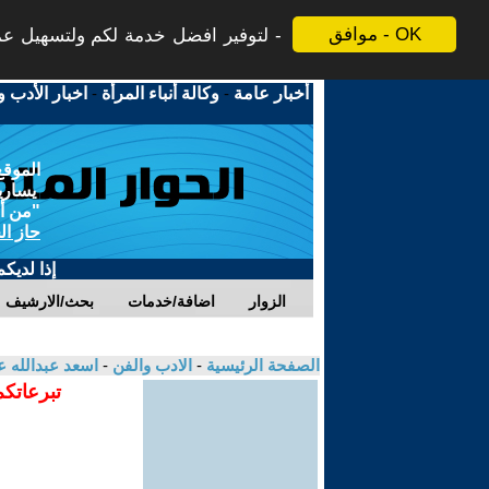
موافق - OK
لتوفير افضل خدمة لكم ولتسهيل عملي
أخبار عامة
-
وكالة أنباء المرأة
-
اخبار الأدب و
الموقع
يسارية
"من أج
حاز ال
إذا لديك
الزوار
اضافة/خدمات
بحث/الارشيف
الصفحة الرئيسية
-
الادب والفن
-
اسعد عبدالله 
تبرعاتكم