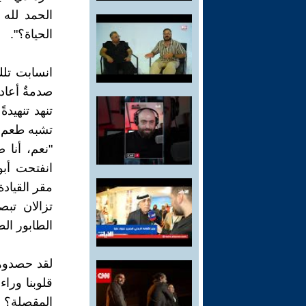
الحمد لله 
الحياة؟".
انسابت تلك
صدمةٌ أعاد
تنهد تنهيد
تشبه طعم ا
"نعم، أنا 
انفتحت أبو
مقر القيادة
تزالان تب
الطابور الط
لقد حصدوهم
قلوبنا ورا
المقصلة؟ 