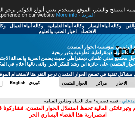
ة التصفح والنشر، الموقع يستخدم بعض أنواع الكوكيز نرجو النق
More info - المزيد
experience on our website
الفن
-
وكالة أنباء اليسار
-
وكالة أنباء العلمانية
-
وكالة أنباء العمال
-
وكا
الاقتصاد
-
اخبار الطب والعلوم
 الرئيسي لمؤسسة الحوار المتمدن
، علمانية، ديمقراطية، تطوعية وغير ربحية
ل مجتمع مدني علماني ديمقراطي حديث يضمن الحرية والعدالة الاجتم
حوار المتمدن على جائزة ابن رشد للفكر الحر والتى نالها أعلام في الفك
م مشاكل تقنية في تصفح الحوار المتمدن نرجو النقر هنا لاستخدام الموقع
كوردي
English
الاخبار
مراكز
الحوار المتمدن
عبدعلي
- قصة قصيرة / صك الحياة وطابور القيامة
 وتبرعاتكن المالية تحفظ استقلال الحوار المتمدن، فشاركونا 
استمرارية هذا الفضاء اليساري الحر