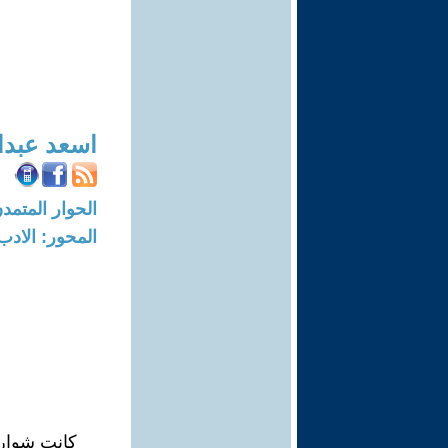
اسعد عبدا
الحوار المتمدن-العدد: 8736 - 26
المحور: الادب
كانت شوارع