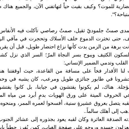
ارية للموت؟ وكيف بقيت حياً لتهاتفني الآن، والجميع هناك صار
باحة؟".
مدى صمتٌ جلموديّ ثقيل، صمتٌ رصاصي تآكلت فيه الأنفاس
تف، حتى تخثرت الدموع خلف الأسلاك وتحجرت في مآقي ال
نت برهة من الزمن بدت كأنها نزاع احتضار طويل، قبل أن ي
سكون الكثيف ويبوح بسر النجاة المرّ؛ السر الذي نزل كشف
القلب وتدمي الضمير الإنساني:
لنا الأقدار فخاً على مسافة من القاعدة، حيث أوقفتنا هن
شرونا في طابور جنائزي طويل ومرعب، كان يشبه في وحش
مؤجلة. هناك، لم يكونوا يفتشون في جيابنا، بل كانوا يفتش
ي الحروف الميتة على ورق الهويات بدمٍ أبرد من مياه ال
قبه يتصل بعروق عشيرةٍ سنية، أفسحوا لعمره الممر، ومنحوه هو
ذهب إلى أهلك سالماً..
ته الصدفة العاثرة وكان لقبه يعود بجذوره إلى عشائر الجنوب
يعزلون جسده وروحه على صفحة الغياب، كمن يُفرز حطباً يابساً