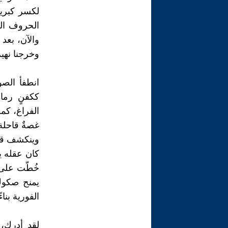
لكسر كبريا
الحروف الق
والآن، بعد
وخرجنا نهي
انطفأ الصو
ككفنٍ رما
الفراغ، كم
غصةٌ قاحل
وينكشف قا
كان عقله 
خُطّت على 
يمنح صكوك 
الفورية بنا
لقد أدرك، 