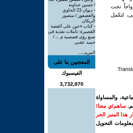
/ حسين جداونه
احاً نجت
-
ديوان 23 الحاوي
ى، لتكمل
والعصفور / منصور
الريكان
-
كتاب «عين على القصة
القصيرة: تأملات نقدية في
تسع رؤى قصصية م ... /
حميد عقبي
المزيد.....
المعجبين بنا على
Transl
الفيسبوك
3,732,970
اعية، والمساواة
م.
ساهم/ي معنا!
رار هذا المنبر الحر
معلومات التحويل