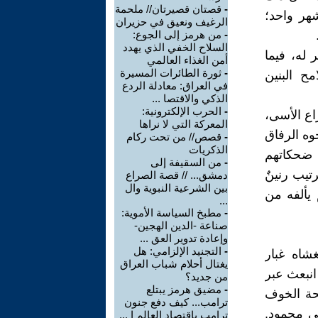
-
قصتان قصيرتان// ملحمة
هر واحد؛
الرغيف ونعيق في حزيران
-
من هرمز إلى الجوع:
السلاح الخفي الذي يهدد
 له، فيما
أمن الغذاء العالمي
-
ثورة الطائرات المسيرة
ح البنين
في العراق: معادلة الردع
الذكي والاقتصا ...
-
الحرب الإلكترونية:
اع الأسى،
المعركة التي لا نراها
وه الرفاق
-
قصص// من تحت ركام
الذكريات
 ضحكاتهم
-
من السقيفة إلى
تيب رنينٌ
دمشق... // قصة الصراع
بين الشرعية النبوية وال
يألفه من
...
-
مطبخ السياسة الأموية:
صناعة -الدين الهجين-
وإعادة تدوير العق ...
-
التجنيد الإلزامي: هل
شاه غبار
يغتال أحلام شباب العراق
انبعث عبر
من جديد؟
-
مضيق هرمز يبتلع
حة الخوف
ترامب... كيف دفع جنون
ى محمود.
ترامب باقتصاد العالم إ ...