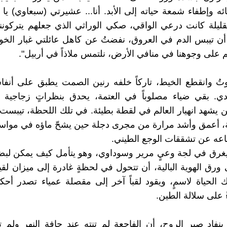
ئه وإطفاء شمعة حياته إلى الأبد. أنا... عشيرتي (سبعاوي) يا 
ليلة كانت درعي الواقي، صكي الوراثي الذي جعلهم يتركونن
 أن تيبس الدم في العروق، نفضتُ عن كاهل عائلتي غبار الخ
م على وجوهنا في منافي الأرض، نلتمس ملاذاً في أربيل".
تُ وانقطع الخيط، تاركاً خلفه رنين الصمت يطبق على أنفا
دي. بقي ضياء مصلوباً في العتمة، يحدق بنظراتٍ زجاجية
ن يشهد انهيار العالم في لقطة بطيئة. في تلك اللحظة، تيبس
ة، أعمق وأشد مرارة من مجرى دجلة حين يشحّ ماؤه في مواس
عه عن تشققات الوجع الطيني.
يغرق في لجة وعيٍ مرير وسوداوي، وهو يتأمل كيف يمكن لبض
ورق الهوية البالية، أن تتحول في لحظةٍ غادرة إلى ميزان لقيا
الحياة لاسمٍ، ويقود لقباً آخر إلى مقصلة عمياء تصدر أحكا
ءً على سلالة الطين.
بنفاد صبر الروح، أن الفاجعة لم تنتهِ عند حافة النهر ولم ت