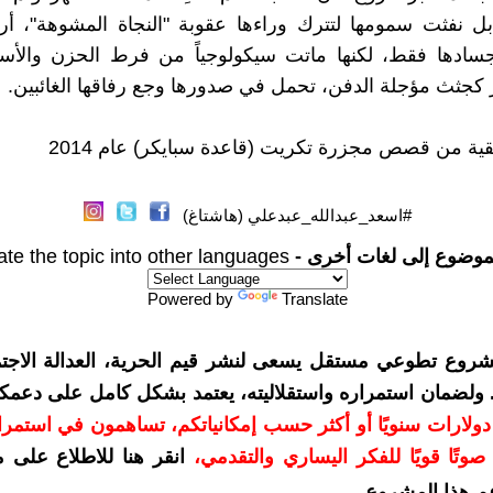
 نفثت سمومها لتترك وراءها عقوبة "النجاة المشوهة"، أرو
أجسادها فقط، لكنها ماتت سيكولوجياً من فرط الحزن والأس
 كجثث مؤجلة الدفن، تحمل في صدورها وجع رفاقها الغائبين.
ية من قصص مجزرة تكريت (قاعدة سبايكر) عام 2014
#اسعد_عبدالله_عبدعلي (هاشتاغ)
موضوع إلى لغات أخرى -
ate the topic into other languages
Powered by
Translate
شروع تطوعي مستقل يسعى لنشر قيم الحرية، العدالة الاجتم
. ولضمان استمراره واستقلاليته، يعتمد بشكل كامل على دعمك
دعمكم بمبلغ 10 دولارات سنويًا أو أكثر حسب إمكانياتكم، تساهمون في استم
وتًا قويًا للفكر اليساري والتقدمي
،
انقر هنا للاطلاع على 
م هذا المشروع
.