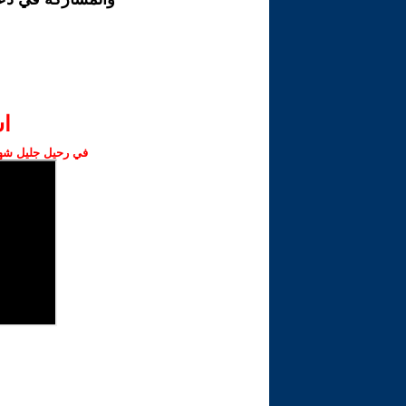
ا‫
في رحيل جليل شهبا