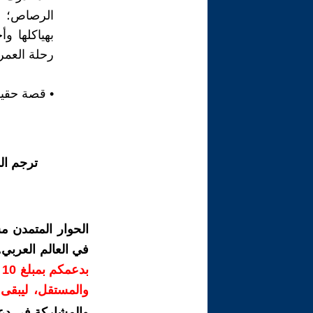
الرصاص؛ بل
بهياكلها و
رحلة العمر
• قصة حقيق
ترجم ال
الحوار المتمدن م
في العالم العربي
ب
والمستقل، ليبقى ص
والمشاركة في دع