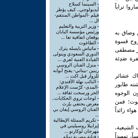
-
السينما كسلاح
وا تراباً
أيديولوجي.. كيف يؤطر
فيلم -المواطن المنتقم-
ال ...
-
وزير التربية والتعليم
ورئيس مؤسسة اليابان
 وضاق به
يوقعان اتفاقية تعا ...
روح قسوة
-
الطاغوت
-
ماتياس يايسله يترك
قرر مصطفى
الدوري السعودي ويتولى
رة صَدِئة
القيادة الفنية لفري ...
-
منزل الفنان الروسي
ريبين -بيناتي- يفتح أبوابه
اك عشائر
للزوار قبل اكت ...
-
النائب نهلة الأفندي:
ته طابور
-المدى- كرّست الإعلام
ون الوجوه
الحر ورسخت ثقافة ...
-
لوحات تروي الحكايات..
موت؛ فمن
معرض يحتفي بإرث
الفنان الروسي إيفان بي
اء زائداً
...
-
تكريم الممثلة الإيطالية
إيزابيلا روسيليني في
 الشيعية،
مهرجان لوكارنو ...
، تمهيداً
-
فنانة مصرية توجّه