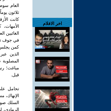
العام سوط
ثلاثون يوم
كانت الأزق
اخر الافلام
الأمهات، 
الغائبين ال
في جوف تلك
كمن يجلس ف
الذين عبر
المصلوبة ع
مباغت؛ رن
قبل.
تحامل على
الإنهاك، م
السلك صوت 
الرمادي، 