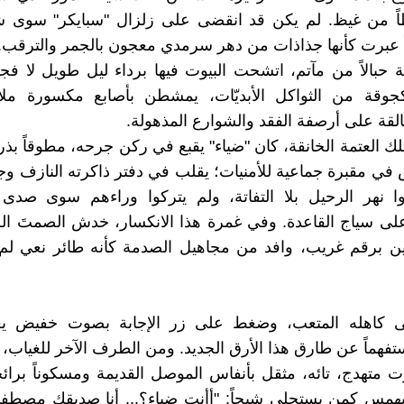
اً من غيظ. لم يكن قد انقضى على زلزال "سبايكر" سوى ش
اً عبرت كأنها جذاذات من دهر سرمدي معجون بالجمر والترقب.
ة حبالاً من مآتم، اتشحت البيوت فيها برداء ليل طويل لا فجر
كجوقة من الثواكل الأبديّات، يمشطن بأصابع مكسورة ملام
عالقة على أرصفة الفقد والشوارع المذهولة.
 العتمة الخانقة، كان "ضياء" يقبع في ركن جرحه، مطوقاً بذر
ي مقبرة جماعية للأمنيات؛ يقلب في دفتر ذاكرته النازف وج
وا نهر الرحيل بلا التفاتة، ولم يتركوا وراءهم سوى صدى
لى سياج القاعدة. وفي غمرة هذا الانكسار، خدش الصمتَ الر
ين برقم غريب، وافد من مجاهيل الصدمة كأنه طائر نعي لم 
 كاهله المتعب، وضغط على زر الإجابة بصوت خفيض يغ
ستفهماً عن طارق هذا الأرق الجديد. ومن الطرف الآخر للغياب، 
متهدج، تائه، مثقل بأنفاس الموصل القديمة ومسكوناً برائ
ليهمس كمن يستجلي شبحاً: "أأنت ضياء؟... أنا صديقك مصطف