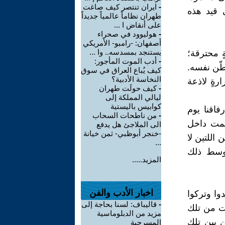
-
ايران تنتصر كيف صاغت
 قيد هذه
طهران نظاماً عالمياً جديداً
على أنقاض ا ...
-
هوليوود في صحراء
أصفهان: -رامبو- الأمريكي
يستنجد بمسدسه.. وا ...
ٍ محترقة؛
-
أدب الموت المأجور:
طّن نفسه.
كيف يُباع العراق في سوق
النخاسة الأدبية؟
رةٍ لاذعة
-
كيف حولَت طهران
ليالي المملكة إلى
كوابيس باليستية
فاقنا يوم
-
من ناطحات السحاب
لصمت داخل
الى الملاجئ هل يدفع
-خنجر أبوظبي- ثمن خيانة
 اللتين لا
...
 وسط ذلك
المزيد.....
اخبار الأدب والفن
وا وتركوا
-
قاليباف: لسنا بحاجة إلى
نت من تلك
مزيد من الدبلوماسية
 بين تلك
المسرحية