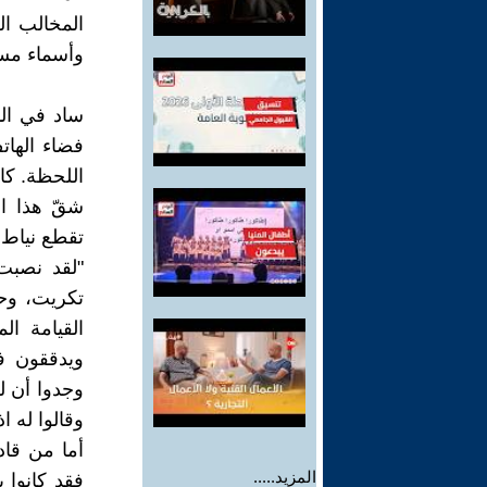
المخالب الض
وأسماء مست
ساد في ال
فضاء الها
اللحظة. كا
شقّ هذا ال
تقطع نياط 
"لقد نصبت 
تكريت، وح
القيامة ال
ويدققون ف
وجدوا أن ل
وقالوا له ا
أما من قاد
المزيد.....
فقد كانوا 