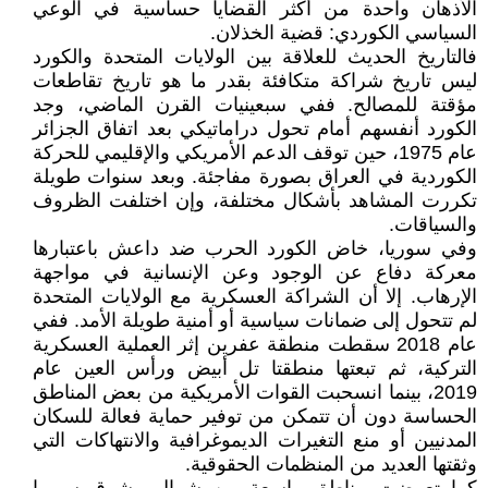
الأذهان واحدة من أكثر القضايا حساسية في الوعي
السياسي الكوردي: قضية الخذلان.
فالتاريخ الحديث للعلاقة بين الولايات المتحدة والكورد
ليس تاريخ شراكة متكافئة بقدر ما هو تاريخ تقاطعات
مؤقتة للمصالح. ففي سبعينيات القرن الماضي، وجد
الكورد أنفسهم أمام تحول دراماتيكي بعد اتفاق الجزائر
عام 1975، حين توقف الدعم الأمريكي والإقليمي للحركة
الكوردية في العراق بصورة مفاجئة. وبعد سنوات طويلة
تكررت المشاهد بأشكال مختلفة، وإن اختلفت الظروف
والسياقات.
وفي سوريا، خاض الكورد الحرب ضد داعش باعتبارها
معركة دفاع عن الوجود وعن الإنسانية في مواجهة
الإرهاب. إلا أن الشراكة العسكرية مع الولايات المتحدة
لم تتحول إلى ضمانات سياسية أو أمنية طويلة الأمد. ففي
عام 2018 سقطت منطقة عفرين إثر العملية العسكرية
التركية، ثم تبعتها منطقتا تل أبيض ورأس العين عام
2019، بينما انسحبت القوات الأمريكية من بعض المناطق
الحساسة دون أن تتمكن من توفير حماية فعالة للسكان
المدنيين أو منع التغيرات الديموغرافية والانتهاكات التي
وثقتها العديد من المنظمات الحقوقية.