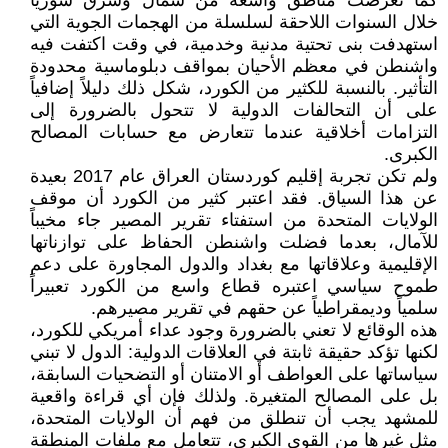
كما تعرضت مناطق واسعة من شمال وشرق سوريا
خلال السنوات اللاحقة لسلسلة من الهجمات الجوية التي
استهدفت بنى تحتية مدنية وخدمية، في وقت اكتفت فيه
واشنطن في معظم الأحيان بمواقف دبلوماسية محدودة
التأثير. بالنسبة للكثير من الكورد، شكل ذلك دليلاً إضافياً
على أن التحالفات الدولية لا تتحول بالضرورة إلى
التزامات أخلاقية عندما تتعارض مع حسابات المصالح
الكبرى.
ولم تكن تجربة إقليم كوردستان العراق عام 2017 بعيدة
عن هذا السياق. فقد اعتبر كثير من الكورد أن موقف
الولايات المتحدة من استفتاء تقرير المصير جاء مخيباً
للآمال، بعدما فضلت واشنطن الحفاظ على توازناتها
الإقليمية وعلاقاتها مع بغداد والدول المجاورة على دعم
طموح سياسي اعتبره قطاع واسع من الكورد تعبيراً
سلمياً وديمقراطياً عن حقهم في تقرير مصيرهم.
هذه الوقائع لا تعني بالضرورة وجود عداء أمريكي للكورد،
لكنها تؤكد حقيقة ثابتة في العلاقات الدولية: الدول لا تبني
سياساتها على العواطف أو الامتنان أو التضحيات السابقة،
بل على المصالح المتغيرة. ولذلك فإن أي قراءة واقعية
للمشهد يجب أن تنطلق من فهم أن الولايات المتحدة،
مثل غيرها من القوى الكبرى، تتعامل مع ملفات المنطقة