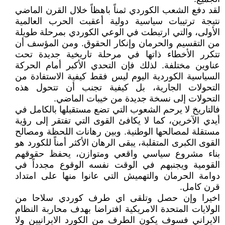
لقد دفع الشعب الكوردي ثمناً باهظاً خلال القرن الماضي
نتيجة ترتيبات سياسية دولية أعقبت الحرب العالمية
الأولى، والتي ارتبطت في الوعي الكوردي بمرحلة طويلة
من التقسيم والحرمان وإنكار الحقوق. ومن المؤسف أن
تتكرر الأخطاء ذاتها في مرحلة تاريخية جديدة تحت
عناوين مختلفة. لذلك فإن التحدي الأكبر أمام الحركة
السياسية الكوردية اليوم ليس فقط كيفية الاستفادة من
التحولات الجارية، بل كيفية تجنب أن تتحول هذه
التحولات إلى نسخة جديدة من خيبات الماضي.
فالتاريخ لا يرحم الشعوب التي تضع مستقبلها بالكامل في
أيدي الآخرين، كما لا يكافئ القوى التي تفتقر إلى رؤية
مستقلة لمصالحها الوطنية. وبين رهانات اللحظة ومصالح
القوى الكبرى المتقلبة، يبقى الرهان الأكثر أمناً للكورد هو
بناء مشروع سياسي واقعي ومتوازن، يحفظ حقوقهم
القومية ويجنبهم في الوقت نفسه الوقوع مجدداً في
دوامة الحرمان والتهميش التي عانوا منها على امتداد
قرن كامل.
اخيرا وإن حصل وتلقى اي طرف كوردي سلاحا من
الولايات المتحدة الامريكية افتراضا بهدف محاربة النظام
الايراني فسوف يكون الطرف من الكورد الايرانيين ولا