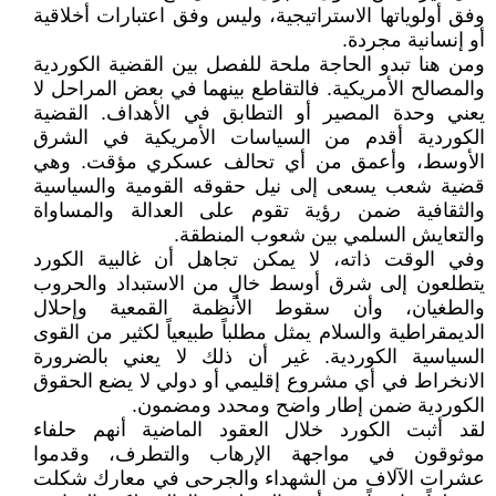
وفق أولوياتها الاستراتيجية، وليس وفق اعتبارات أخلاقية
أو إنسانية مجردة.
ومن هنا تبدو الحاجة ملحة للفصل بين القضية الكوردية
والمصالح الأمريكية. فالتقاطع بينهما في بعض المراحل لا
يعني وحدة المصير أو التطابق في الأهداف. القضية
الكوردية أقدم من السياسات الأمريكية في الشرق
الأوسط، وأعمق من أي تحالف عسكري مؤقت. وهي
قضية شعب يسعى إلى نيل حقوقه القومية والسياسية
والثقافية ضمن رؤية تقوم على العدالة والمساواة
والتعايش السلمي بين شعوب المنطقة.
وفي الوقت ذاته، لا يمكن تجاهل أن غالبية الكورد
يتطلعون إلى شرق أوسط خالٍ من الاستبداد والحروب
والطغيان، وأن سقوط الأنظمة القمعية وإحلال
الديمقراطية والسلام يمثل مطلباً طبيعياً لكثير من القوى
السياسية الكوردية. غير أن ذلك لا يعني بالضرورة
الانخراط في أي مشروع إقليمي أو دولي لا يضع الحقوق
الكوردية ضمن إطار واضح ومحدد ومضمون.
لقد أثبت الكورد خلال العقود الماضية أنهم حلفاء
موثوقون في مواجهة الإرهاب والتطرف، وقدموا
عشرات الآلاف من الشهداء والجرحى في معارك شكلت