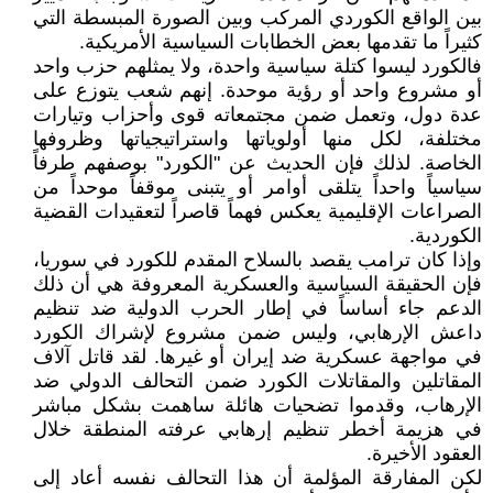
بين الواقع الكوردي المركب وبين الصورة المبسطة التي
كثيراً ما تقدمها بعض الخطابات السياسية الأمريكية.
فالكورد ليسوا كتلة سياسية واحدة، ولا يمثلهم حزب واحد
أو مشروع واحد أو رؤية موحدة. إنهم شعب يتوزع على
عدة دول، وتعمل ضمن مجتمعاته قوى وأحزاب وتيارات
مختلفة، لكل منها أولوياتها واستراتيجياتها وظروفها
الخاصة. لذلك فإن الحديث عن "الكورد" بوصفهم طرفاً
سياسياً واحداً يتلقى أوامر أو يتبنى موقفاً موحداً من
الصراعات الإقليمية يعكس فهماً قاصراً لتعقيدات القضية
الكوردية.
وإذا كان ترامب يقصد بالسلاح المقدم للكورد في سوريا،
فإن الحقيقة السياسية والعسكرية المعروفة هي أن ذلك
الدعم جاء أساساً في إطار الحرب الدولية ضد تنظيم
داعش الإرهابي، وليس ضمن مشروع لإشراك الكورد
في مواجهة عسكرية ضد إيران أو غيرها. لقد قاتل آلاف
المقاتلين والمقاتلات الكورد ضمن التحالف الدولي ضد
الإرهاب، وقدموا تضحيات هائلة ساهمت بشكل مباشر
في هزيمة أخطر تنظيم إرهابي عرفته المنطقة خلال
العقود الأخيرة.
لكن المفارقة المؤلمة أن هذا التحالف نفسه أعاد إلى