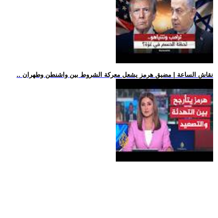
.. نقاش الساعة | مضيق هرمز يشعل معركة الشروط بين واشنطن وطهران