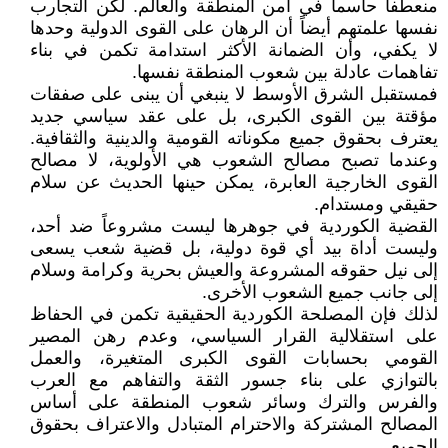
منعطفاً حاسماً في أمن المنطقة والعالم. لكن التجارب
نفسها علمتهم أيضاً أن الرهان على القوى الدولية وحدها
لا يكفي، وأن الضمانة الأكثر استدامة تكمن في بناء
تفاهمات عادلة بين شعوب المنطقة نفسها.
فمستقبل الشرق الأوسط لا ينبغي أن يبنى على صفقات
مؤقتة بين القوى الكبرى، بل على عقد سياسي جديد
يعترف بحقوق جميع مكوناته القومية والدينية والثقافية.
وعندما تصبح مصالح الشعوب هي الأولوية، لا مصالح
القوى الخارجية العابرة، يمكن حينها الحديث عن سلام
حقيقي ومستدام.
القضية الكوردية في جوهرها ليست مشروعاً ضد أحد،
وليست أداة بيد أي قوة دولية، بل قضية شعب يسعى
إلى نيل حقوقه المشروعة والعيش بحرية وكرامة وسلام
إلى جانب جميع الشعوب الأخرى.
لذلك فإن المصلحة الكوردية الحقيقية تكمن في الحفاظ
على استقلالية القرار السياسي، وعدم رهن المصير
القومي بحسابات القوى الكبرى المتغيرة، والعمل
بالتوازي على بناء جسور الثقة والتفاهم مع العرب
والفرس والترك وسائر شعوب المنطقة على أساس
المصالح المشتركة والاحترام المتبادل والاعتراف بحقوق
الجميع.