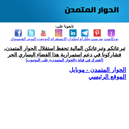
تابعونا على:
بودكاست
بنترست
تيلكرام
لينكدإن
الانستغرام
اليوتيوب
التويتر
الفيسبوك
تبرعاتكم وتبرعاتكن المالية تحفظ استقلال الحوار المتمدن،
فشاركونا في دعم استمرارية هذا الفضاء اليساري الحر
[اشترك في قناة ‫«الحوار المتمدن» على اليوتيوب]
الحوار المتمدن - موبايل
الموقع الرئيسي