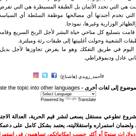
 هي التي تحدد الأثمان بل الطبقة المسيطرة هي التي تفرض
 التي تخدم أجندتها أي مصالحها موظفة السلطة أي السياسة
الظهائر الوزارية وغيرها، نموذجا.
 قامت بتسليع كل مناحي حياة البشر لأجل الربح السريع وقا
بقات الشعبية وحولت أغلبيتها إلى طبقات رثة ومبلترة.
 اليوم في طريق التفكك وهو ما يفرض تجاوزها لأجل بديل ي
اني عادل وديموقراطي.
#أحمد_زوبدي (هاشتاغ)
موضوع إلى لغات أخرى -
ate the topic into other languages
Powered by
Translate
شروع تطوعي مستقل يسعى لنشر قيم الحرية، العدالة الاجتم
. ولضمان استمراره واستقلاليته، يعتمد بشكل كامل على دعمك
دعمكم بمبلغ 10 دولارات سنويًا أو أكثر حسب إمكانياتكم، تساهمون في استم