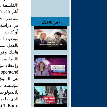
مقتضب، في 
اخر الافلام
أو كتاب.
موضوع الند
بالفعل منت
الليبراليي
وإعطاء مؤس
هي السوق 
R. Barro)، إلخ.