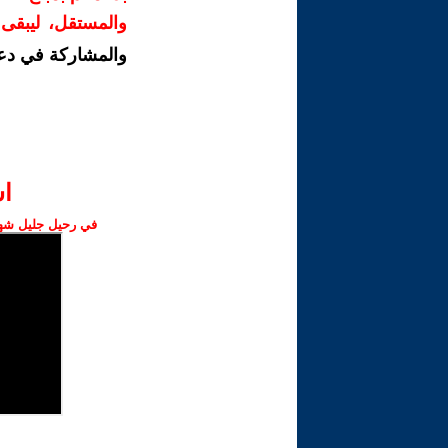
والمستقل، ليبقى ص
والمشاركة في دع
ا‫
في رحيل جليل شهبا