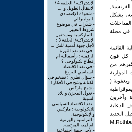
الإشتراكية / الحلقة 4 /
ة والاقتصاد" التي نظمتها جامعة رينس ( université de Reims) الفرنسية,
الانتقال الطويل وا ...
-
شعوذة الإقتصادي
ي أعرضه، بشكل
النيوليبرالي
المداخلات
-
شذرات في موضوع
شروط التغيير
 بحثية في مجلة
-
الماركسية ومستقبل
الإشتراكية/ الحلقة 3 :
لأجل جبهة أممية للش ...
ة القائمة
-
في نقد نقد الثورة
ت كل فون
الرقمية : رأسمالية أم
إقطاع تكنولوجي ؟
بوبر( V. Hayek, V. Mises, K. Poper) و غيرهم من
-
في نقد الإقتصاد
السياسي للبزوغ
 الموازية
-
سؤال نظري : تضخم في
وبعفوية (
الكتابة وشح في الأفكار !
-
شبح ماركس
لديموقراطية
-
تغول المخزن و بلاد
ة وآخرون
السيبة
-
نقد الاقتصاد السياسي
اضي بهدف الدعاية
للإيكولوجية : ماركس
L). ينضاف إليهم الجيل الجديد
والإيكولوجية.
-
الترامبية والهرمية
 بارو ( M.Rothbard, S. Martin,
العالمية المرتقبة.
-
لأجل جبهة اجتماعية