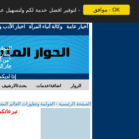
موافق - OK
لتوفير افضل خدمة لكم ولتسهيل عملي
أخبار عامة
-
وكالة أنباء المرأة
-
اخبار الأدب و
الموقع
يسارية
"من أج
حاز ال
إذا لديك
الزوار
اضافة/خدمات
بحث/الارشيف
الصفحة الرئيسية
-
العولمة وتطورات العالم الم
تبرعاتكم