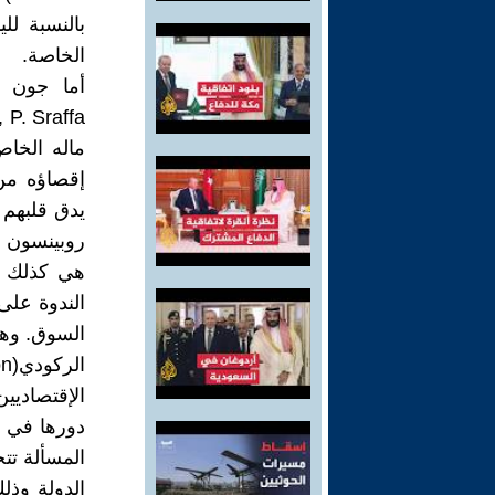
بالنسبة لل
الخاصة.
ماله الخا
إقصاؤه من ج
هي كذلك م
الندوة عل
السوق. وهو
الإقتصادي
المسألة تتج
الدولة وذل