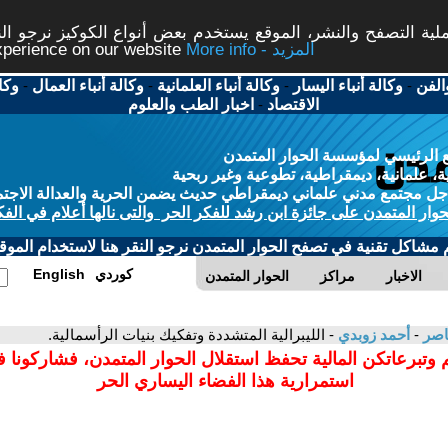
ة التصفح والنشر، الموقع يستخدم بعض أنواع الكوكيز نرجو النق
More info - المزيد
experience on our website
الفن
-
وكالة أنباء اليسار
-
وكالة أنباء العلمانية
-
وكالة أنباء العمال
-
وكا
الاقتصاد
-
اخبار الطب والعلوم
 الرئيسي لمؤسسة الحوار المتمدن
، علمانية، ديمقراطية، تطوعية وغير ربحية
ل مجتمع مدني علماني ديمقراطي حديث يضمن الحرية والعدالة الاجتم
حوار المتمدن على جائزة ابن رشد للفكر الحر والتى نالها أعلام في الفك
م مشاكل تقنية في تصفح الحوار المتمدن نرجو النقر هنا لاستخدام الموقع
كوردي
English
الاخبار
مراكز
الحوار المتمدن
عاصر
-
أحمد زوبدي
- الليبرالية المتشددة وتفكيك بنيات الرأسمالية.
 وتبرعاتكن المالية تحفظ استقلال الحوار المتمدن، فشاركونا 
استمرارية هذا الفضاء اليساري الحر