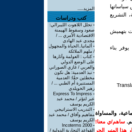
 سياساتها
المزيد.....
، التشريع
كتب ودراسات
-
تحلل اللاهوت الليبرالي:
صعود وسقوط الهيمنة
مت بتهميش
الاقتصادية الأمري ... /
مجدى عبد الهادى
-
ألمانيا..الحياة والمجهول
وفر بناء
/ ملهم الملائكة
-
كتاب : العولمة وآثارها
على الوضع الدولي
والعربي / غازي الصوراني
-
نبذ العدمية: هل نكون
مخطئين حقًا: العدمية
المستنيرة أم الطبي ... /
Transl
زهير الخويلدي
Express To Impress
-
عبر لتؤثر / محمد عبد
الكريم يوسف
-
التدريب الاستراتيجي
اعية، والمساواة
مفاهيم وآفاق / محمد عبد
الكريم يوسف
م.
ساهم/ي معنا!
Incoterms 2000
-
رار هذا المنبر الحر
القواعد التجارية الدولية /