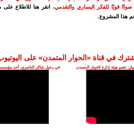
وتًا قويًا للفكر اليساري والتقدمي
،
انقر هنا للاطلاع على 
م هذا المشروع
.
شترك في قناة «الحوار المتمدن» على اليوتيوب
ز، عضو هيئة إدارة الحوار المتمدن
في رحيل شاكر الناصري، أحد مؤسسي 