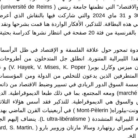
"الفلسف
أيام 29، 30 و 31 ماي 2024 والتي شاركت فيها بالنقاش الذ
هذه البطاقة. للتذكير، الأفكار الواردة هنا قمت بشرحها ونقد 
في دراسة بالفرنسية من فئة 20 صفحة في انتظار نشرها كدراسة
وة تمحور حول علاقة الفلسفة و الإقتصاد في ظل الرأسمالي
قدا الليبرالية المتنورة. انطلق جل المتدخلون من أطروحا
هاييك وفون ميزس وكارل 
ن المتطرفين الذين يدعون للتخلص من الدولة ومن المؤسسات
سة السوق الدور الريادي في تسيير وضبط الاقتصاد من ذاته 
marché spontané) ومعه المجتمع، بما في ذلك طبعا الديموقراطية. ا
والسوق هي الديموقراطية. للتذكير فقد أسس هؤلاء الثلاث
مؤسسة مونت-بيلوراه( Mont-Pèlerin ) في أربعينيات القرن الم
للأيديولوجية الليبرالية المتشددة (  ultra-libéralisme
الذي خلفهم كميراي روتهبارد وسالا مارتان وروبير