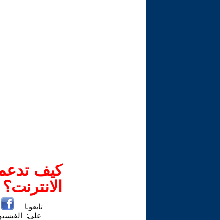
كيف تدعم-
الانترنت؟
تابعونا
على:
الفيسب