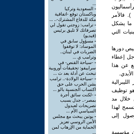
...
رأسماليون
-
السعودية وتركيا
وباكستان توقع -اتفاقية
). فالأمر
مكة للدفاع المشترك-.. ...
 ما يشكل
-
ترامب: زوجتي تقول لي
تصرفاتك لا تليق برئيس
نيات التي
(فيديو)
-
مسؤول سابق في
الموساد: لا توقفوا
ليص دورها
الضربات في لبنان..
أجل إعطاء
وترامب ي ...
-
-سياحة القنص- في
جع عن هذا
سراييفو: تحقيقات أوروبية
لأبدي.
تبحث عن أدلة بعد ث ...
-
-سياحة الولادة-.. ترامب
ار الليبرالية
يشن الحرب على حق
اكتساب الجنسية بالو ...
 هو توظيف
-
-لكنت سائق أجرة
رائد للسلم الدائم ( paix perpétuelle) من خلال مد
بمصر-.. جدل بسبب
تصريحات لعبدول
سمح لهذا
السياسي الأم ...
وصول إلى
-
بوتين يبحث مع مجلس
الأمن الروسي تعزيز
الحماية من الإرهاب لمن
 أيديولوجية " كل السوق" ( Le tout marché) أن مؤسسة
...