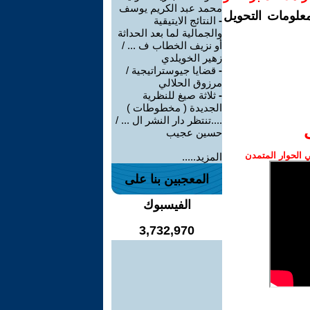
محمد عبد الكريم يوسف
معلومات التحويل
-
النتائج الايتيقية
والجمالية لما بعد الحداثة
أو نزيف الخطاب ف ... /
زهير الخويلدي
-
قضايا جيوستراتيجية /
مرزوق الحلالي
-
ثلاثة صيغ للنظرية
الجديدة ( مخطوطات )
....تنتظر دار النشر ال ... /
حسين عجيب
الحوار المتمدن
المزيد.....
المعجبين بنا على
الفيسبوك
3,732,970