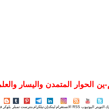
ين الحوار المتمدن واليسار والعلم
وك
التويتر
اليوتيوب
RSS
الانستغرام
لينكدإن
تيلكرام
بنترست
تمبلر
بلوكر
فل