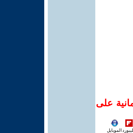
انية على
يبورد
الموبايل