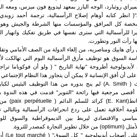
ميراي روثبارد، الوجه البارز بمعهد ليدويغ فون ميزس، ومعه ال
( انظر كتابه أوهام إصلاح الرأسمالية، ترجمة أحمد زوبدي 
خصة كل المرافق والمؤسسات منها الشرطة والجيش وهو
را للرأسمالية التي سترى نفسها في طريق تفكيك وانهيار الب
 رأت النور وتطورت.
رأي هاييك ومناصريه، من إلغاء الدولة من الصف الأمامي وتق
سة السوق هو توظيف مأزق الرأسمالية اليوم التي تهالكت ل
أيديولوجية أطروحة "نهاية التاريخ " ( ولو أن فوكوياما ترا
على أن أفق الإنسانية لا يمكن أن يتجاوز هذا النظام الإجتماعي ا
أدام سميث ( A. Smith) لم ينج بدوره من هذا التوظيف البئيس لكب
. أقصى مرجعية فيها رائحة "التنوير" قدمت في هذه الندوة
إيمانويل كانط(E. Kant) ك
ة أخلاقية تعمل على ردع انحرافات الرأسمالية وبالتالي ت
سياسي والاقتصادي ليربط بين الديموقراطية والسوق لل
 التجارة كمصدر للثروة.
لقد خفي على أصحاب