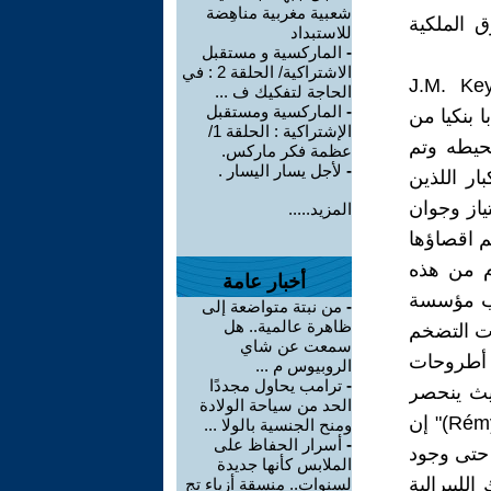
شعبية مغربية مناهِضة
ق الملكية
للاستبداد
-
الماركسية و مستقبل
الاشتراكية/ الحلقة 2 : في
زيف ألوا شومبتير وبييرو سرافا ( J.M. Keynes,
الحاجة لتفكيك ف ...
-
الماركسية ومستقبل
سابا بنكيا من
الإشتراكية : الحلقة 1/
حيطه وتم
عظمة فكر ماركس.
-
لأجل يسار اليسار .
ار اللذين
السوق بامتياز وجوان
المزيد.....
ق وتم اقصاؤها
م من هذه
أخبار عامة
اب مؤسسة
-
من نبتة متواضعة إلى
ظاهرة عالمية.. هل
ات التضخم
سمعت عن شاي
 حسب أطروحات
الروبيوس م ...
-
ترامب يحاول مجددًا
يث ينحصر
الحد من سياحة الولادة
دورها في التدبير كآلية تابعة لهذه الأخيرة. يقول ريمي هيريرا (Rémy Herrera)" إن
ومنح الجنسية بالولا ...
-
أسرار الحفاظ على
 حتى وجود
الملابس كأنها جديدة
لليبرالية
لسنوات.. منسقة أزياء تج