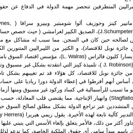
يبراليين المتطرفين تنحصر مهمة الدولة في الدفاع عن حقو
أما جون مانيير كينز وجو
J.Schumpeter, P. Sraffa)، الصديق الكبير لغرامشي ( حيث خصص ح
ص لصالحه حين كان في السجن. مما سبب له مشاكل مع م
ائزة نوبل للاقتصاد)، و الكثير من الليبراليين المتنورين الكب
يدق قلبهم يسارا كليون فالراس (L. Walras)، مؤسس اقتصاد 
روبينسون (J. Robinson )، تلميذة كينز التي انتقدته بشكل غير مسبو
ن جائزة نوبل للاقتصاد، كل هؤلاء قد تم تغييبهم بشكل تا
ى أساس أنهم أفرطوا في إعطاء الدولة دورا رياديا على حس
 ما تسبب للرأسمالية في كساد وركود غير مسبوق ومنها أزم
الركودي(Stagflation) وانهيار الإنتاجية. مما يقتضي قلب المعادلة،
ين المتشددين عبر تراجع الدولة بشكل مطلق لصالح السوق ح
اوز أكثر من ذلك، فالأمر يتعلق بإلغاء الأسس التي ينبني عليها
ك باسم مبدأ سامي أي حقوق الملكية الخاصة، كما تدعو لذلك ا