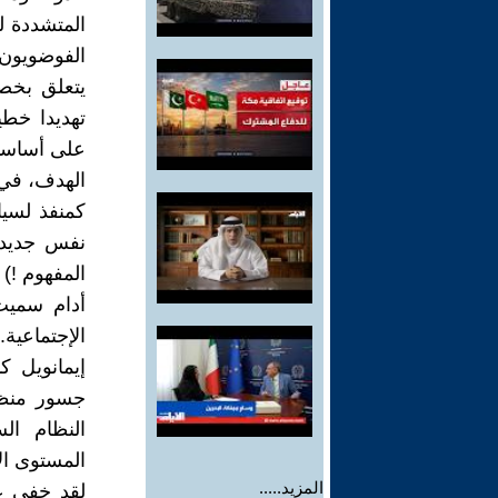
المتشددة ل
الفوضويون"
يتعلق بخص
تهديدا خطي
على أساسها
الهدف، في 
كمنفذ لسيا
نفس جديد ل
المفهوم !) 
الإجتماعية
جسور منظوم
النظام ال
المستوى الأمثل (optimum) من خلال تطوير
المزيد.....