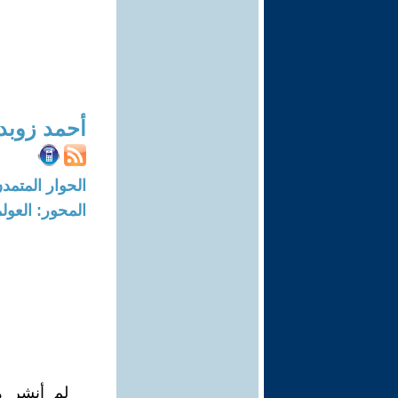
أحمد زوبد
الحوار المتمدن-العدد: 8734 - 26
المحور: العول
لم أنشر هذ