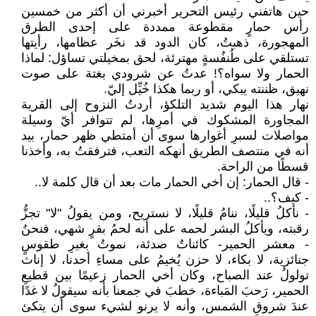
حين هاتفني رئيس التحرير أخبرني أن أكثر من خمسين
رأس حمارٍ مقطوعة ممددة على إحدى الطرق
المهجورة، ذهبتُ، كان الدود قد نخَر عظامها، رأيتها
تستلقي على طُنفُسةٍ مهترئة، لحق بمخيلتي تساؤل: لماذا
الحمار ولا سواه؟! عدتُ عن شرودي بغتة على صوت
نهيق، ظننته يبكي، أو ربما هكذا خُيِّل إليّ.
نهار هذا اليوم شديد التلكؤ، أردتُ النزوح إلى القرية
المجاورة المشكوك في أمرِها، لم تتوافر أيّ وسيلة
مواصلات لسبرِ أغوارها سوى أن أمتطي ظهر حمار، بيد
أنه في منتصف الطريق أنهكه التعب، فترفقتُ به، وأخذنا
قسطًا من الراحة.
- قال الحمار: إن أخي الحمار مات بعد أن قال كلمة لا..
- كيف؟..
- نأكلُ قليلًا، ننامُ قليلًا، لا نستريح، ومن يقولُ "لا" تجزُّ
رقبته، ويأكلُ البشر لحمه على أنه لحمُ بقرٍ شهي، فنحنُ
- معشر الحمير- كائناتٌ صدئة، نموتُ بغيرِ طقوسٍ
جنائزية، لا بكاء، لا حزن يُخيمُ على مساءِ أحدنا، لا إناث
تولولُ عند الصباح، وكان أخي الحمار زعيمًا بين قطيعِ
الحمير، رَحبَ المَباءة، خطبَ في جمعنا بأنه سيقولُ لا غدًا
عندَ شروقِ الشمس، وأنه لا يرنو لشيء سوى أن يتكئ