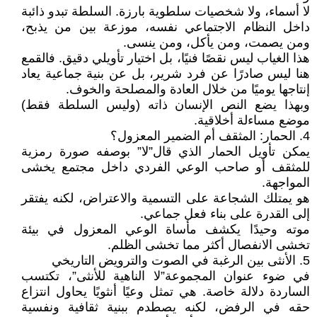
لا أسماء، ولا شخصيات سلطوية بارزة. السلطة تبدو ذائبة
داخل النظام الاجتماعي نفسه، موزعة بين من يذبح،
ومن يصمت، ومن يأكل، ومن ينسى.
هذا الغياب ليس نقصًا فنيًا، بل اختيار تأويلي دقيق. فالقمع
هنا ليس صادرًا عن فرد شرير، بل عن بنية جماعية يعاد
إنتاجها يوميًا من خلال العادة والمصلحة والخوف.
وبهذا يضع النص الإنسان ذاته (وليس السلطة فقط)
موضع مساءلة أخلاقية.
4. الحمار: المثقف أم الضمير المعزول؟
يمكن تأويل الحمار الذي قال”لا” بوصفه صورة رمزية
للمثقف أو صاحب الوعي الفردي داخل مجتمع يخشى
المواجهة.
هو يمتلك الشجاعة على التسمية والاعتراض، لكنه يفتقر
إلى القدرة على بناء فعل جماعي.
موته وحيدًا يكشف مأساة الوعي المعزول في بيئة
تخشى الانفصال أكثر مما تخشى الظلم.
5. الأنثى بين الرغبة في الصوت والترويض التاريخي
في ضوء عنوان المجموعة”لا الناهية للأنثى”، تكتسب
الساردة دلالة خاصة. هي تمثل وعيًا أنثويًا يحاول انتزاع
حقه في الرفض، لكنه يصطدم ببنية ثقافية ونفسية