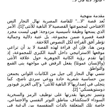
- قالوا: لأنه قال لا..
مقدمة منهجية
تُعد قصة ”لا...” للقاصة المصرية نهال النجار النص
الافتتاحي لمجموعتها القصصية”لا الناهية للأنثى”[1]، الأمر
الذي يمنحها وظيفة تأسيسية مزدوجة: فهي ليست مجرد
قصة قصيرة ضمن مجموعة، بل عتبة دلالية وجمالية
تؤطر أفق القراءة لكل النصوص اللاحقة.
ومن هنا، فإن أي قراءة لهذه القصة لا بد أن تراعي
موقعها الاستراتيجي داخل البنية الكبرى للمجموعة، إذ
إنها تقدم رؤية الكاتبة الجوهرية حول علاقة الأنثى
(والإنسان عمومًا) بفعل الرفض في مواجهة بنى القمع
والتواطؤ.
تنتمي نهال النجار إلى جيل من الكاتبات اللواتي يجمعن
بين حساسية شعرية حادة ووعي سردي ناضج، كما
يتجلى في إصداريها”لا الناهية للأنثى” و”إلى العزيز فيودور
دوستويفسكي” [2].
وتتميز تجربتها بقدرتها على توظيف الرمز والسخرية
السوداء لاستكشاف مناطق التوتر النفسي والاجتماعي،
خاصة تلك المتعلقة بالذات المنقسمة بين الرغبة في