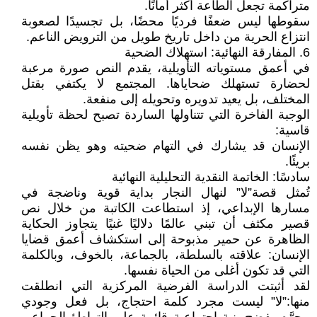
متراكمة تجعل الطاعة أكثر أمانًا.
سقوطها ليس ضعفًا فرديًا محضًا، بل تجسيدًا لصعوبة
انتزاع الحرية من داخل تاريخ طويل من الترويض الناعم.
6. المفارقة النهائية: استهلاك الضحية
في أعمق مستوياته التأويلية، يقدم النص صورة مرعبة
لحضارة تستهلك ضحاياها. المجتمع لا يكتفي بقتل
المختلف، بل يعيد تدويره وتحويله إلى منفعة.
الوجبة الفاخرة التي تتناولها الساردة تصبح لحظة تأويلية
قاسية:
الإنسان قد يشارك في التهام ضحيته وهو يظن نفسه
بريئًا.
سادسًا: الخاتمة النقدية التحليلية النهائية
تُمثل قصة”لا” لنهال النجار بداية قوية وناضجة في
مسارها الإبداعي، إذ استطاعت الكاتبة من خلال نص
قصير مكثف أن تبني عالمًا دلاليًا غنيًا يتجاوز الحكاية
الظاهرة عن حمير مذبوحة إلى استكشاف أعمق قضايا
الإنسان: علاقته بالسلطة، بالجماعة، بالخوف، وبالكلمة
التي قد تكون أغلى من الحياة نفسها.
لقد أثبتت الدراسة الفرضية المركزية التي انطلقت
منها:”لا” ليست مجرد كلمة احتجاج، بل فعل وجودي