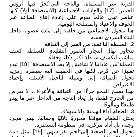
القرية غير المسماة، والباحة التي”تُجزّ فيها أرؤس
الحمير”، [17] والعادات الاجتماعية (الاستضافة أولاً) كلها
عناصر تبني عالماً يقوم على إعادة إنتاج الطاعة عبر
الخوف والاعتياد والمصلحة اليومية.
هنا يتحول الاجتماعي من خلفية إلى مادة عضوية داخل
البناء السردي نفسه.
2. السلطة الناعمة: من القهر إلى الثقافة
تتجاوز نهال النجار التصور التقليدي للسلطة كعنف
مباشر، لتكشف سلطة أكثر ذكاءً وخفاءً.
الجملة”من عاداتنا لا نتناقش إلا بعد الاستضافة” [18] تبدو
تعبيرًا عن كرم، لكنها في الحقيقة آلية سيطرة رمزية
تحول الضيافة إلى وسيلة لتأجيل الأسئلة وإخماد
الاعتراض.
بهذا يصبح القمع جزءًا من الثقافة والأعراف، لا يفرض
من الخارج فقط، بل يُعاد إنتاجه من الداخل عبر ما يبدو
طبيعيًا ومألوفًا.
3. الطعام أداة الهيمنة والاستهلاك
يحتل الطعام موقعًا محوريًا دلاليًا وجماليًا. ليس مجرد
وجبة، بل أداة مركزية في منظومة السيطرة.
تحويل لحم الضحية إلى”لحم بقر شهي” [19] يمثل قمة