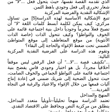
الذي تقدمه القصة نفسها، حيث يتحول فعل ...”لا” من
شعار تحرري إلى فعل وجودي باهظ الثمن.
الإشكالية النقدية والفرضية المركزية
تنبع الإشكالية الأساسية لهذه الدراسة[5] من تساؤل
مركزي: كيف يمكن لكلمة أبسط كلمات اللغة ”لا” أن
تصبح فعلاً محرماً وجودياً داخل بنية اجتماعية قائمة على
الخوف والتواطؤ؟ وكيف تتحول الذات (خاصة الذات
الأنثوية) من موقع المتعاطف إلى موقع المتواطئ
الضمني تحت ضغط الإغواء والحاجة إلى البقاء؟
وتقوم هذه الدراسة على الفرضية النقدية المركزية
التالية:
...”تكشف قصة ...”لا...” أن فعل الرفض ليس موقفاً
أخلاقياً مجرداً، بل هو اختبار وجودي قاسٍ يفضح بنية
اجتماعية قائمة على التواطؤ الجماعي والخوف الصامت،
حيث تتحول الضحية إلى شريك ضمني في إعادة إنتاج
آليات قمعها من خلال الإغواء والاعتياد والرغبة في النجاة
الفردية....”
المنهج والمداخل
تعتمد الدراسة منهجاً تحليلياً–تأويلياً متعدد المداخل،
ينطلق من مركزية النص ويحافظ على الاقتصاد النقدي.
وتتكامل فيه أربعة مداخل رئيسية: