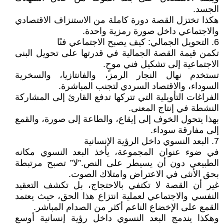
الجسد.
هكذا تختزل القصة دورة كاملة من الاستنزاف الاقتصادي
والاجتماعي داخل صورة رمزية واحدة.
6. التحويل الجمالي: كيف يصبح الاجتماعي فنًا
تكمن قيمة القصة الجمالية في قدرتها على تحويل البنى
الاجتماعية إلى تشكيل فني موحٍ.
تستخدم نهال النجار الرمز، والفانتازيا، والسخرية
السوداء، والاقتصاد السردي لتجنب المباشرة.
الفراغات التأويلية التي تتركها تدفع القارئ إلى المشاركة
النشطة في إنتاج المعنى.
بهذا يتحول الخوف إلى إيقاع، والطاعة إلى صورة، والقمع
إلى مفارقة سوداء.
7. البعد النسوي داخل الرؤية الإنسانية
في ضوء عنوان المجموعة، يأخذ البعد النسوي مكانه
الطبيعي دون أن يسيطر على النص.”لا” تصبح مرتبطة
بحق الأنثى في الاعتراض وامتلاك الصوت.
غير أن القصة لا تكتفي بالاحتجاج، بل تكشف التعقيد
النفسي والاجتماعي لعملية انتزاع هذا الحق، حيث يعتمد
القمع على الإخضاع الناعم أكثر من الصدام المباشر.
وهكذا يندمج البعد النسوي داخل رؤية إنسانية أوسع