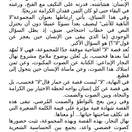
الإنسان: هشاشته، قدرته على التكيف مع القبح، ورغبته
في البقاء حتى لو كان الثمن فقدان الكرامة تدريجيًا.
وفي هذا السياق، يأتي ارتباطها بعنوان المجموعة”لا
الناهية للأنثى” ليضيف بعداً نسويًا عميقًا دون أن يختزل
النص في خطاب احتجاجي ضيق، إذ يظل السؤال
الوجودي (ما الذي يبقى من الإنسان حين يعجز عن
قول”لا”؟) هو السؤال الأكبر.
تُعد قصة ”لا” افتتاحية موفقة جدًا للمجموعة، فهي لا تُمهّد
لما بعدها فحسب، بل تُعلن بوضوح ملامح مشروع نهال
النجار الإبداعي: الكتابة عن الصوت المكبوت، وعن ثمن
امتلاك هذا الصوت، وعن مأساة الإنسان حين يتحول إلى
قطيع.
في النهاية، ”لا” ليست قصة عن حمار قال”لا” فحسب، بل
هي قصة عن كل إنسان يواجه لحظة الاختيار بين الكرامة
والنجاة، وبين الصوت والصمت.
وفي زمن يعج بالتواطؤ والصمت المُرضي، تبقى هذه
القصة شهادة فنية مؤثرة على قيمة الكلمة الصغيرة التي
قد تكلف صاحبتها حياتها... أو معناها.
نهال النجار، بهذه القصة وبهذه المجموعة، تثبت حضورها
كصوت قصصي واعد، يجمع بين الحساسية الشعرية