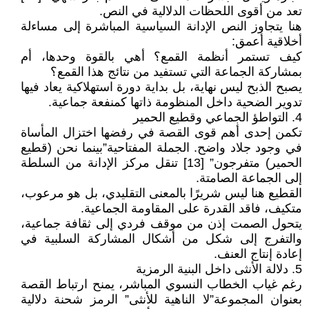
تعد من أقوى اللحظات الدلالية في النص.
هنا يتجاوز النص الإدانة السياسية المباشرة إلى مساءلة
أخلاقية أعمق:
كيف تستمر أنظمة القمع؟ أهي بالقوة وحدها، أم
بمشاركة الجماعة التي تستفيد من نتائج هذا القمع؟
يصبح الذبح ليس نهاية، بل بداية دورة استهلاكية يعاد فيها
تدوير الضحية داخل المنظومة ذاتها كمنفعة جماعية.
4. التواطؤ الجماعي وقطيع الحمير
تكمن إحدى أهم قوى القصة في رفضها اختزال المأساة
في وجود جلاد واضح. الجملة المفتاحية”بينما نحن (قطيع
الحمير) متفرجون” [13] تنقل مركز الإدانة من السلطة
إلى الجماعة الصامتة.
القطيع هنا ليس شريرًا بالمعنى التقليدي، بل هو مرعوب،
متكيف، فاقد القدرة على المقاومة الجماعية.
يتحول الصمت إذن من موقف فردي إلى ثقافة جماعية،
والتفرج إلى شكل من أشكال المشاركة السلبية في
إعادة إنتاج العنف.
5. دلالة الأنثى داخل البنية الرمزية
رغم غياب الخطاب النسوي المباشر، يمنح ارتباط القصة
بعنوان المجموعة”لا الناهية للأنثى” الرمز شحنة دلالية