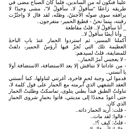
علينا فنكون له من الساندين، فلما كانَ الصباح مضى في
طريقه زاعقًا "سأقولُ لا، سأقولُ لا"، مشى وحيدًا لا
يرافقه سوى صوتُه الأجشُ، وظله، لقد قال لا واجتُزّت
رقبته، بينما نحنُ - قطيعَ الحمير- متفرجون..
_ أنا سأقولُ لا.. قلتُ مقاطعة
_ وأنا أيضًا سأقولُ لا..
أكملنا المسير، ثم استردوا الحمار عندَ بابِ الباحةِٰ
العظيمة تلك التي تُجزّ فيها أرؤسُ الحمير، دلفتُ
للمضايفة، قلتُ لسيدهم:
- لا يعجبني أمرُ الحمار..
- من عاداتنا لا نتناقش إلا بعد الاستضافة، الاستضافة أولا
يا آنستي..
قدموا لي وجبة لحمٍ فاخرة، أغرتني لتناولها، كما أنستني
العقد الشفهي الذي أبرمته مع الحمار على قول كلمة لا،
تناولتُ الطبق فبدأ بطني يتلوى، تماسكتُ وطلبتُ الحمار
حتى أعودُ مجددًا إلى مدينتي، فأتوا بحمارٍ شروى الحمارِ
الذي كان.
- قلت: أريد الحمار ذاته..
- قالوا: لقد مات..
- قلتُ: كيف ؟!..