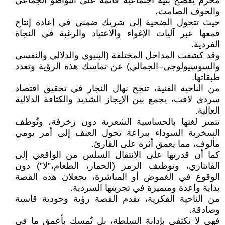
محرَّم يفضح بنية اجتماعية قائمة على التواطؤ الجماعي
والخوف الصامت،
حيث تتحول الضحية إلى شريك ضمني في إعادة إنتاج
قمعها عبر آليات الإغواء والاعتياد والرغبة في النجاة
الفردية.
وقد كشفت المداخل المختلفة (البنيوي والدلالي والنفسي
والسوسيولوجي–الجمالي) عن تماسك هذه الرؤية وتعدد
طبقاتها.
من الناحية الفنية، تنجح نهال النجار في تحقيق اقتصاد
سردي لافت، يجمع بين الإيجاز الشديد والكثافة الدلالية
العالية.
تتميز لغتها بالحساسية الشعرية دون زخرفة، وتُوظف
السخرية السوداء ببراعة تحول العنف إلى أمر يومي
مألوف، مما يعمق أثره على القارئ.
كما أن قدرتها على الانتقال السلس من الواقعي إلى
الفانتازي، وتوظيف الرمز (الحمار، الطعام،”لا”) دون
الوقوع في الغموض أو المباشرة، يجعلان هذه القصة
بداية واعدة ومتميزة في تجربتها السردية.
من الناحية الفكرية، تقدم القصة رؤية وجودية قاسية
وصادقة.
فهي لا تكتفي بإدانة السلطة، بل تُمسك بأعمق ما في