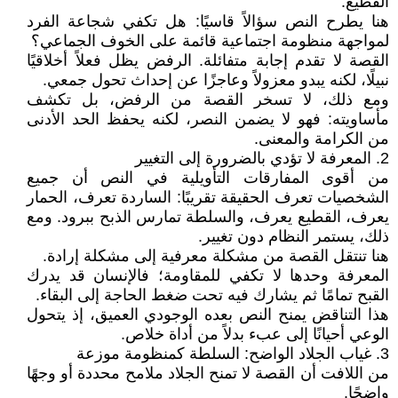
القطيع.
هنا يطرح النص سؤالاً قاسيًا: هل تكفي شجاعة الفرد
لمواجهة منظومة اجتماعية قائمة على الخوف الجماعي؟
القصة لا تقدم إجابة متفائلة. الرفض يظل فعلاً أخلاقيًا
نبيلًا، لكنه يبدو معزولاً وعاجزًا عن إحداث تحول جمعي.
ومع ذلك، لا تسخر القصة من الرفض، بل تكشف
مأساويته: فهو لا يضمن النصر، لكنه يحفظ الحد الأدنى
من الكرامة والمعنى.
2. المعرفة لا تؤدي بالضرورة إلى التغيير
من أقوى المفارقات التأويلية في النص أن جميع
الشخصيات تعرف الحقيقة تقريبًا: الساردة تعرف، الحمار
يعرف، القطيع يعرف، والسلطة تمارس الذبح ببرود. ومع
ذلك، يستمر النظام دون تغيير.
هنا تنتقل القصة من مشكلة معرفية إلى مشكلة إرادة.
المعرفة وحدها لا تكفي للمقاومة؛ فالإنسان قد يدرك
القبح تمامًا ثم يشارك فيه تحت ضغط الحاجة إلى البقاء.
هذا التناقض يمنح النص بعده الوجودي العميق، إذ يتحول
الوعي أحيانًا إلى عبء بدلاً من أداة خلاص.
3. غياب الجلاد الواضح: السلطة كمنظومة موزعة
من اللافت أن القصة لا تمنح الجلاد ملامح محددة أو وجهًا
واضحًا.