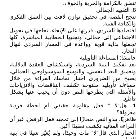
تتعلق بالكرامة والحرية والخوف.
8. التقييم الجمالي
تنجح القصة في تحقيق توازن لافت بين العمق الفكري
والكثافة الفنية.
اقتصادها السردي، قدرتها على الإيحاء، نجاحها في تحويل
الاجتماعي إلى جمالي، وتجنبها الخطابية المباشرة، كلها
تجعلها بداية قوية وواعدة في المسار السردي لنهال
النجار.
خامسًا: المساءلة التأويلية
بعد تفكيك البنية السردية، واستكشاف العقدة الدلالية،
وتعميق البعد النفسي، والتوسع السوسيولوجي–الجمالي،
يصبح من الضروري اختبار تماسك القراءة من خلال
مساءلة تأويلية مفتوحة تكشف التناقضات والانزياحات
والأسئلة التي يطرحها النص دون أن يجيب عنها بشكل
قاطع.
1. هل”لا...” فعل مقاومة حقيقي أم لحظة فردية
معزولة؟
ظاهريًا، يبدو النص منحازًا إلى تمجيد فعل الرفض. غير أن
القراءة المتأنية تكشف تعقيدًا أكبر.
الحمار الذي قال”لا” مات وحيدًا، ولم يُغيّر شيئًا في بنية