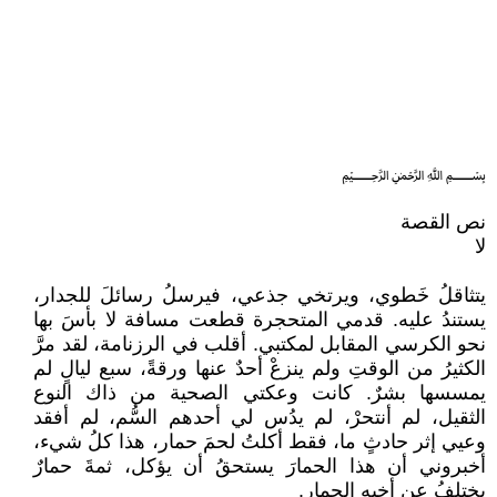
﷽
نص القصة
لا
يتثاقلُ خَطوي، ويرتخي جذعي، فيرسلُ رسائلَ للجدار،
يستندُ عليه. قدمي المتحجرة قطعت مسافة لا بأسَ بها
نحو الكرسي المقابل لمكتبي. أقلب في الرزنامة، لقد مرَّ
الكثيرُ من الوقتِ ولم ينزعْ أحدٌ عنها ورقةً، سبع ليالٍ لم
يمسسها بشرٌ. كانت وعكتي الصحية من ذاك النوع
الثقيل، لم أنتحرْ، لم يدُس لي أحدهم السُّم، لم أفقد
وعيي إثر حادثٍ ما، فقط أكلتُ لحمَ حمار، هذا كلُ شيء،
أخبروني أن هذا الحمارَ يستحقُ أن يؤكل، ثمةَ حمارٌ
يختلفُ عن أخيه الحمار.