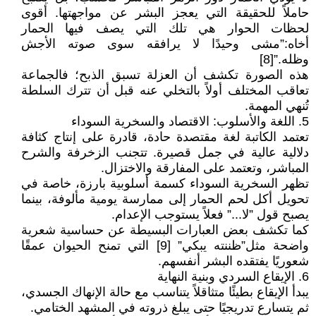
حاملاً للحقيقة التي يعجز البشر عن مواجهتها. أقوى
لحظات الحوار هي تلك التي يصف فيها الحمار
أخاه:”مشى وحيدًا لا يرافقه سوى صوته الأجش
وظله.”[8]
هذه الصورة تكشف أن العزلة تسبق الذبح؛ فالجماعة
تعاقب المختلف أولاً بالتخلي عنه قبل أن تترك السلطة
تُنهي المهمة.
5. اللغة والأسلوب: الاقتصاد والسخرية السوداء
تعتمد الكاتبة لغة مقتصدة حادة، قادرة على إنتاج كثافة
دلالية عالية في جمل قصيرة. تتجنب الزخرفة والشرح
المباشر، وتعتمد على المفارقة والاختزال.
تظهر السخرية السوداء كسمة أسلوبية بارزة، خاصة في
تحويل أكل لحم الحمار إلى ممارسة يومية مألوفة، بينما
يصبح قول ”لا...” فعلاً يستوجب الإعدام.
كما تكشف بعض العبارات البسيطة عن حساسية شعرية
واضحة مثل”ظننته يبكي” [9] التي تمنح الحيوان عمقًا
شعوريًا يفتقده البشر أنفسهم.
6. الإيقاع السردي وبنية النهاية
يبدأ الإيقاع بطيئًا متثاقلاً يتناسب مع حالة الإنهاك الجسدي،
ثم يتسارع تدريجيًا حتى يبلغ ذروته في المشهد الختامي.