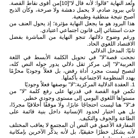
وتُعد النهاية ”قالوا: لأنه قال لا"[10]من أقوى نقاط القصة.
تأتي ببرود صادم، لا يحمل دهشة ولا صرخة، وكأن الذبح
أصبح نتيجة منطقية وطبيعية.
هذا البرود هو ما يجعل النهاية مؤثرة؛ إذ يحول العنف من
حدث استثنائي إلى قانون اجتماعي اعتيادي.
ورغم وضوح دلالتها، تنجو النهاية من المباشرة بفضل
الاقتصاد اللغوي الحاد.
ثانيًا: المدخل الدلالي
نجحت قصة”لا” في تحويل الكلمة الأبسط في اللغة
العربية”لا” إلى مركز ثقل دلالي يدور حوله النص كله،
لتصبح ليست مجرد أداة رفض، بل فعلاً وجوديًا محرَّمًا
يهدد المنظومة الاجتماعية بأكملها.
1. العقدة الدلالية المركزية:”لا” بوصفها فعلاً وجوديًا
تكمن قوة القصة في قدرتها على رفع كلمة ”لا” من
مستواها اللغوي اليومي إلى مستوى وجودي خطير.
فـ”لا” هنا ليست احتجاجًا عابرًا، ولا موقفًا أخلاقيًا مجردًا،
بل هي اختبار لحدود الإنسانية داخل بنية قائمة على
الطاعة والخوف والتكيف.
المفارقة الأعمق في النص أن المجتمع لا يعاقب المختلف
لأنه يشكل خطرًا حقيقيًا، بل لأنه يذكّر الآخرين بإمكانية