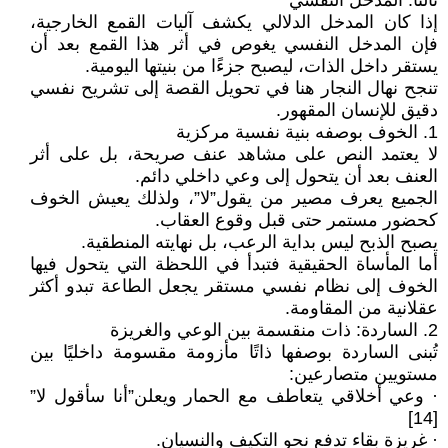
ثالثًا: المدخل النفسي
إذا كان المدخل الدلالي يكشف آليات القمع الخارجية،
فإن المدخل النفسي يغوص في أثر هذا القمع بعد أن
يستقر داخل الذات، ليصبح جزءًا من بنيتها اليومية.
تنجح نهال النجار هنا في تحويل القصة إلى تشريح نفسي
دقيق للإنسان المقهور.
1. الخوف بوصفه بنية نفسية مركزية
لا يعتمد النص على مشاهد عنف صريحة، بل على أثر
العنف بعد أن يتحول إلى وعي داخلي دائم.
الجميع يعرف مصير من يقول”لا”، ولذلك يعيش الخوف
كحضور مستمر حتى قبل وقوع العقاب.
يصبح الذبح ليس بداية الرعب، بل نهايته المنطقية.
أما المأساة الحقيقية فتبدأ في اللحظة التي يتحول فيها
الخوف إلى نظام نفسي مستقر يجعل الطاعة تبدو أكثر
عقلانية من المقاومة.
2. الساردة: ذات منقسمة بين الوعي والغريزة
تُبنى الساردة بوصفها ذاتًا مأزومة مقسومة داخليًا بين
مستويين متصارعين:
· وعي أخلاقي يتعاطف مع الحمار ويعلن”أنا سأقول لا”
[14]
· غريزة بقاء تدفع نحو التكيف والنسيان.