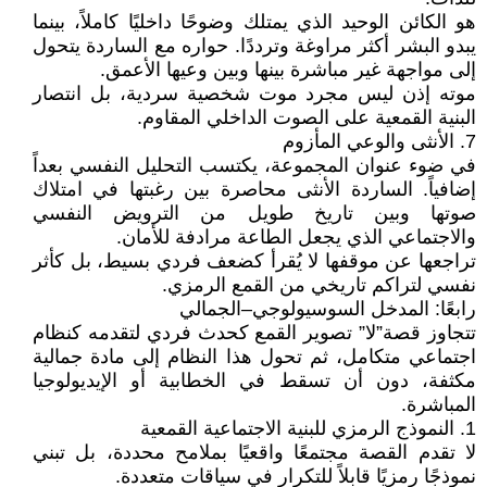
هو الكائن الوحيد الذي يمتلك وضوحًا داخليًا كاملاً، بينما
يبدو البشر أكثر مراوغة وترددًا. حواره مع الساردة يتحول
إلى مواجهة غير مباشرة بينها وبين وعيها الأعمق.
موته إذن ليس مجرد موت شخصية سردية، بل انتصار
البنية القمعية على الصوت الداخلي المقاوم.
7. الأنثى والوعي المأزوم
في ضوء عنوان المجموعة، يكتسب التحليل النفسي بعداً
إضافياً. الساردة الأنثى محاصرة بين رغبتها في امتلاك
صوتها وبين تاريخ طويل من الترويض النفسي
والاجتماعي الذي يجعل الطاعة مرادفة للأمان.
تراجعها عن موقفها لا يُقرأ كضعف فردي بسيط، بل كأثر
نفسي لتراكم تاريخي من القمع الرمزي.
رابعًا: المدخل السوسيولوجي–الجمالي
تتجاوز قصة”لا” تصوير القمع كحدث فردي لتقدمه كنظام
اجتماعي متكامل، ثم تحول هذا النظام إلى مادة جمالية
مكثفة، دون أن تسقط في الخطابية أو الإيديولوجيا
المباشرة.
1. النموذج الرمزي للبنية الاجتماعية القمعية
لا تقدم القصة مجتمعًا واقعيًا بملامح محددة، بل تبني
نموذجًا رمزيًا قابلاً للتكرار في سياقات متعددة.