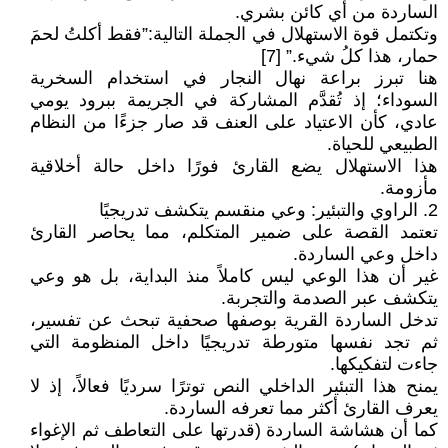
الساردة من أي كائن بشري.
وتكتمل قوة الاستهلال في الجملة التالية:”فقط أكلتُ لحمَ
حمار، هذا كلُ شيء.” [7]
هنا تبرز براعة نهال النجار في استخدام السخرية
السوداء؛ إذ تُقدَّم المشاركة في الجريمة ببرود يومي
عادي، كأن الاعتياد على العنف قد صار جزءًا من النظام
الطبيعي للحياة.
هذا الاستهلال يضع القارئ فورًا داخل حالة أخلاقية
مأزومة.
2. الراوي والتبئير: وعي منقسم يتكشف تدريجيًا
تعتمد القصة على ضمير المتكلم، مما يحاصر القارئ
داخل وعي الساردة.
غير أن هذا الوعي ليس كاملاً منذ البداية، بل هو وعي
يتكشف عبر الصدمة والتجربة.
تدخل الساردة القرية بوصفها صحفية تبحث عن تفسير،
ثم تجد نفسها متورطة تدريجيًا داخل المنظومة التي
جاءت لتفكيكها.
يمنح هذا التبئير الداخلي النص توترًا سرديًا فعالاً، إذ لا
يعرف القارئ أكثر مما تعرفه الساردة.
كما أن هشاشة الساردة (قدرتها على التعاطف ثم الإغواء