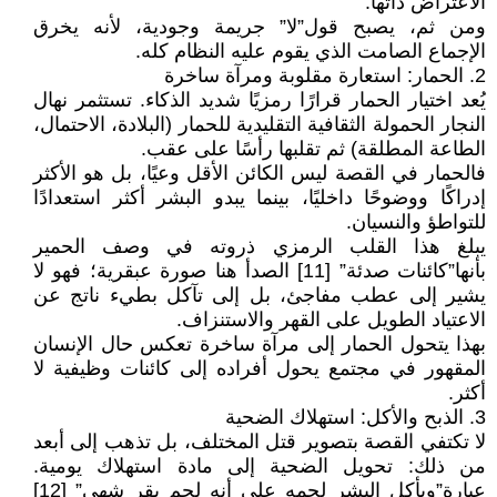
الاعتراض ذاتها.
ومن ثم، يصبح قول”لا” جريمة وجودية، لأنه يخرق
الإجماع الصامت الذي يقوم عليه النظام كله.
2. الحمار: استعارة مقلوبة ومرآة ساخرة
يُعد اختيار الحمار قرارًا رمزيًا شديد الذكاء. تستثمر نهال
النجار الحمولة الثقافية التقليدية للحمار (البلادة، الاحتمال،
الطاعة المطلقة) ثم تقلبها رأسًا على عقب.
فالحمار في القصة ليس الكائن الأقل وعيًا، بل هو الأكثر
إدراكًا ووضوحًا داخليًا، بينما يبدو البشر أكثر استعدادًا
للتواطؤ والنسيان.
يبلغ هذا القلب الرمزي ذروته في وصف الحمير
بأنها”كائنات صدئة” [11] الصدأ هنا صورة عبقرية؛ فهو لا
يشير إلى عطب مفاجئ، بل إلى تآكل بطيء ناتج عن
الاعتياد الطويل على القهر والاستنزاف.
بهذا يتحول الحمار إلى مرآة ساخرة تعكس حال الإنسان
المقهور في مجتمع يحول أفراده إلى كائنات وظيفية لا
أكثر.
3. الذبح والأكل: استهلاك الضحية
لا تكتفي القصة بتصوير قتل المختلف، بل تذهب إلى أبعد
من ذلك: تحويل الضحية إلى مادة استهلاك يومية.
عبارة”ويأكل البشر لحمه على أنه لحم بقر شهي” [12]