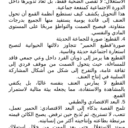
الاستغلال: لا تُقصى الضحية فقط، بل تُعاد تدويرها داخل
الدورة الاجتماعية كمنفعة جماعية.
هذا التحويل يكشف كيف تستطيع أنظمة القمع أن تحول
العنف إلى فائدة يومية يستفيد منها الجميع بدرجات
متفاوتة، فيصبح الصمت والتواطؤ مربحًا على المستوى
المادي والنفسي.
4. القطيع: صورة للجماعة الحديثة
صورة”قطيع الحمير” تتجاوز دلالتها الحيوانية لتصبح
استعارة اجتماعية حديثة وقاسية.
القطيع هنا يرمز إلى ذوبان الفرد داخل وعي جمعي فاقد
للمساءلة، حيث يتحول الصمت من موقف فردي إلى
ثقافة عامة، والتفرج إلى شكل من أشكال المشاركة
السلبية في إنتاج العنف.
القطيع لا يمارس العنف بنفسه غالبًا، بل يكتفي
بالمشاهدة والاستفادة، مما يجعله بيئة مثالية لاستمرار
القمع.
5. البعد الاقتصادي والطبقي
تلمح القصة بذكاء إلى البعد الاقتصادي: الحمير تعمل،
تتعب، لا تستريح، ثم تُذبح حين ترفض. يصبح الكائن قيمته
مرتبطة بطاعته وإنتاجيته أكثر من إنسانيته.
ويمتد الاستغلال حتى بعد الموت من خلال استهلاك