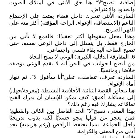
إضافية. تصبح”لا” هنا حق الأنثى في امتلاك الصوت
والحدود والاعتراض.
الساردة الأنثى تتحرك داخل فضاء يعتمد على الإخضاع
الناعم (الاستضافة، الإغواء، الراحة المؤقتة) أكثر منه على
القهر الصريح.
وهذا يجعل سقوطها أكثر تعقيدًا؛ فالقمع لا يأتي من
الخارج فقط، بل يتسلل إلى داخل الوعي نفسه، حتى
تصبح الطاعة آلية بقاء نفسي واجتماعي.
6. المفارقة الدلالية الكبرى: الوعي لا يمنح النجاة
من أنضج الجوانب في النص أنه لا يقدم الوعي بوصفه
خلاصًا رومانسيًا.
الساردة تعرف، تتعاطف، تعلن”أنا سأقول لا”، ثم تنهار
أمام الإغواء.
هنا تتجاوز القصة الثنائية الأخلاقية البسيطة (معرفة/جهل)
إلى مساءلة أعمق: كيف يمكن للإنسان أن يدرك القبح
تمامًا ثم يشارك فيه رغم ذلك؟
بهذا المعنى، تصبح”لا” الحد الفاصل بين الكائن والقطيع؛
فمن يعجز عن قولها ينجو جسديًا لكنه يذوب تدريجيًا
داخل الجماعة، بينما يحتفظ الرافض (رغم هزيمته) بحد
أدنى من المعنى والكرامة.