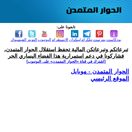
تابعونا على:
بودكاست
بنترست
تيلكرام
لينكدإن
الانستغرام
اليوتيوب
التويتر
الفيسبوك
تبرعاتكم وتبرعاتكن المالية تحفظ استقلال الحوار المتمدن،
فشاركونا في دعم استمرارية هذا الفضاء اليساري الحر
[اشترك في قناة ‫«الحوار المتمدن» على اليوتيوب]
الحوار المتمدن - موبايل
الموقع الرئيسي