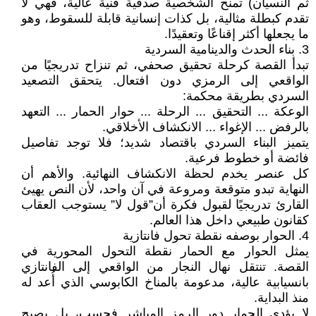
ثم النسيان) تمنح الشخصية صدقية فنية عالية، فهي لا
تقدم كبطلة مثالية، بل كذات إنسانية قابلة للسقوط، وهو
ما يجعلها أكثر إقناعًا وتعقيدًا.
3. بناء الحدث والدينامية السردية
تبدأ القصة كرحلة تحقيق صحفي، ثم تنزاح تدريجيًا من
الواقعي إلى الرمزي دون افتعال. يتحقق التصعيد
السردي بطريقة محكمة:
الوعكة ... التحقيق ... الرحلة ... حوار الحمار ... التعهد
بالرفض ... الإغواء ... الانكشاف الأخلاقي.
يتميز البناء السردي باقتصاد شديد؛ فلا توجد تفاصيل
فائضة أو خطوط فرعية.
كل عنصر يخدم لحظة الانكشاف النهائية. والأهم أن
النهاية تبدو متوقعة ومروعة في آن واحد، لأن النص يهيئ
القارئ تدريجيًا لقبول فكرة أن”قول لا” يستوجب العقاب
كقانون طبيعي داخل هذا العالم.
4. الحوار بوصفه نقطة تحول فانتازية
يمثل الحوار مع الحمار نقطة التحول المحورية في
القصة. تنتقل نهال النجار من الواقعي إلى الفانتازي
بانسيابية عالية، مدعومة بالمناخ الكابوسي الذي أُعد له
منذ البداية.
لا يؤدي الحمار دور الرمز المباشر فحسب، بل يصبح