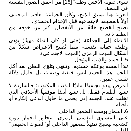
سوى صوته الأجش وظله” [16] من أعمق الصور النفسية
في القصة.
العزلة هنا تسبق الذبح، وكأن الجماعة تعاقب المختلف
أولاً بالقطيعة الاجتماعية قبل الإعدام الجسدي.
يصبح القطيع خائفًا من الانفصال أكثر من خوفه من
الظلم ذاته.
الانتماء إلى الجماعة (حتى لو كان انتماءً مهينًا) يؤدي
وظيفة حماية نفسية، بينما يُصبح الاعتراض شكلاً من
أشكال الموت الرمزي (الموت الاجتماعي).
5. الجسد والذنب المؤجل
تبدأ القصة بوعكة جسدية، وتنتهي بتلوّي البطن بعد أكل
اللحم. هذا الجسد ليس خلفية وصفية، بل حامل دلالة
نفسي عميق.
المرض يبدو تجسيدًا ماديًا للذنب المكبوت؛ فالساردة لا
تبتلع الطعام فقط، بل تبتلع أيضًا موقفها الأخلاقي الذي
تخلت عنه. الجسد إذن يحمل ما حاول الوعي إنكاره أو
تأجيله.
6. الحمار بوصفه الضمير الداخلي
على المستوى النفسي الرمزي، يتجاوز الحمار دوره
كضحية ليصبح تمثيلاً للضمير الداخلي أو”الصوت الحقيقي”
للذات.