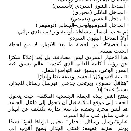
· المدخل البنيوي السردي (تأسيسي)
· المدخل الدلالي (محوري)
· المدخل النفسي (تعميقي)
· المدخل السوسيولوجي–الجمالي (توسيعي)
ثم يختتم المسار بمساءلة تأويلية وتركيب نقدي نهائي.
أولًا: المدخل البنيوي السردي
تبدأ قصة”لا” من لحظة ما بعد الانهيار، لا من لحظة
الحدث نفسه.
هذا الاختيار السردي ليس مصادفة، بل يُعد إعلانًا مبكرًا
عن رؤية الكاتبة للعالم الذي تُقدمه: عالم يسبق فيه
الضرر الوعي، ويسبق فيه التواطؤ الفعل.
1. بنية الاستهلال: الجسد بوصفه نصًا وإنذارًا
”يتثاقلُ خطوي، ويرتخي جذعي، فيرسلُ رسائلَ للجدار،
يستندُ عليه” [6]
يفتتح النص بهذه الجملة الجسدية المكثفة، حيث يتحول
الجسد إلى موقع للدلالة قبل أن يتحول إلى فاعل. الجسد
هنا ليس مجرد وصف، بل بنية إنذارية تكشف عن انهيار
داخلي سابق على بداية السرد.
عبارة”يرسل رسائل للجدار.” تحمل انزياحًا لغويًا دقيقًا
يوحي بعزلة عميقة؛ فحتى الجدار يصبح أقرب إلى