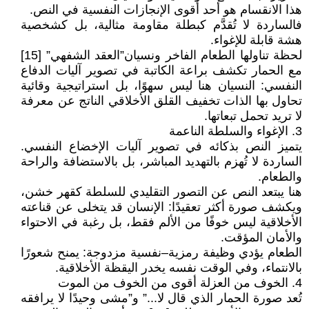
هذا الانقسام هو أحد أقوى الإنجازات النفسية في النص.
فالساردة لا تُقدَّم كبطلة مقاومة مثالية، بل كشخصية
هشة قابلة للإغواء.
لحظة تناولها الطعام الفاخر ونسيان”العقد الشفهي” [15]
مع الحمار تكشف براعة الكاتبة في تصوير آليات الدفاع
النفسي: النسيان هنا ليس سهوًا، بل استراتيجية وقائية
تحاول بها الذات تخفيف القلق الأخلاقي الناتج عن معرفة
لا تريد تحمل تبعاتها.
3. الإغواء والسلطة الناعمة
يتميز النص بذكائه في تصوير آليات الإخضاع النفسي.
الساردة لا تُهزم بالتهديد المباشر، بل بالاستضافة والراحة
والطعام.
هنا يبتعد النص عن التصور التقليدي للسلطة كقهر خشن،
ويكشف صورة أكثر تعقيدًا: الإنسان قد يتخلى عن قناعته
الأخلاقية ليس خوفًا من الألم فقط، بل رغبة في الاحتواء
والأمان المؤقت.
الطعام يؤدي وظيفة رمزية–نفسية مزدوجة: يمنح شعورًا
بالانتماء، وفي الوقت نفسه يخدر اليقظة الأخلاقية.
4. الخوف من العزلة أقوى من الخوف من الموت
تُعد صورة الحمار الذي قال لا...” و”مشى وحيدًا لا يرافقه