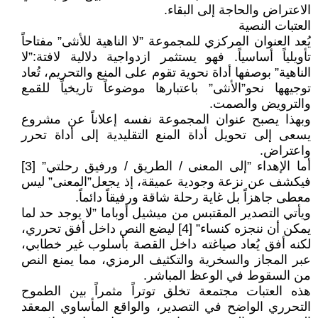
الاعتراض والحاجة إلى البقاء.
العتبات النصية
يُعد العنوان المركزي للمجموعة ”لا الناهية للأنثى” مفتاحاً
تأويلياً أساسياً. فهو يستثمر ازدواجية دلالية لافتة:”لا
الناهية” بوصفها أداة نحوية تقوم على المنع والتحريم، تُعاد
توجيهها نحو”الأنثى” باعتبارها موضوعاً تاريخياً للقمع
والترويض والصمت.
وبهذا يصبح عنوان المجموعة نفسه إعلاناً عن مشروع
يسعى إلى تحويل أداة المنع التقليدية إلى أداة تحرر
واعتراض.
أما الإهداء ”إلى المعنى / الطريق / ورفيق رحلتي” [3]
فيكشف عن نزعة وجودية عميقة، إذ يجعل”المعنى” ليس
معطى جاهزاً بل غاية رحلة شاقة ورفيقاً دائماً.
ويأتي التصدير المقتبس من ميشيل أوباما ”لا يوجد حد لما
يمكن أن ننجزه كنساء” [4] ليضع النص داخل أفق تحرري،
لكنه أفق يُعاد صياغته داخل القصة بأسلوب غير خطابي،
عبر المجاز والسخرية والتكثيف الرمزي، مما يمنع النص
من السقوط في الوعظ المباشر.
هذه العتبات مجتمعة تخلق توتراً مثمراً بين الطموح
التحرري الواضح في التصدير، والواقع المأساوي المعقد