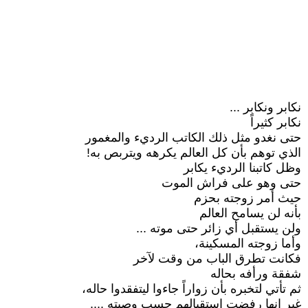
نكابر ونكابر ...
نكابر كثيراً
حتى نغدو مثل ذلك الكاتب الرديء والمغمور
الذي توهم بأن كل العالم يكرهه ويتربص به!
وظل كاتبنا الرديء يكابر
حتى وهو على فراش الموت
حيث أمر زوجته بحزم
بأنه لن يسامح العالم
ولن يستقبل أي زائر حتى موته ...
وأما زوجته المسكينة،
فكانت تطرق الباب من وقت لآخر
شفقة ورأفه بحاله
ثم تأتي لتخبره بأن زواراً جاءوا ليتفقدوا حاله،
غير انها رفضت استقبالهم حسب وصيته ....