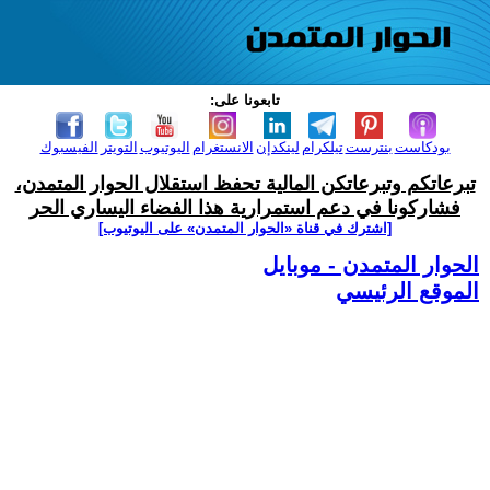
تابعونا على:
بودكاست
بنترست
تيلكرام
لينكدإن
الانستغرام
اليوتيوب
التويتر
الفيسبوك
تبرعاتكم وتبرعاتكن المالية تحفظ استقلال الحوار المتمدن،
فشاركونا في دعم استمرارية هذا الفضاء اليساري الحر
[اشترك في قناة ‫«الحوار المتمدن» على اليوتيوب]
الحوار المتمدن - موبايل
الموقع الرئيسي