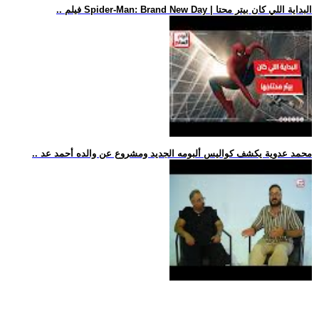
.. فيلم Spider-Man: Brand New Day | البداية اللي كان بيتر محتا
.. محمد عدوية يكشف كواليس ألبومه الجديد ومشروع عن والده أحمد عد