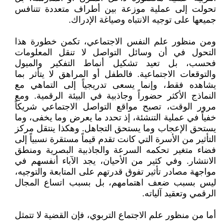
تحولت إلى عملية موزعة بين أطراف متعددة تتنافس
جميعها على توجيه الانتباه وصياغة الإدراك.
ومن منظور علم النفس الاجتماعي، تكمن خطورة هذا
التحول في أن وسائل التواصل لا تنقل المعلومات
فحسب، بل تعيد تشكيل أنماط التفكير والميول
والتوقعات الاجتماعية. فالطفل أو المراهق لا يتأثر بما
يشاهده فقط، وإنما يسعى تدريجياً إلى التماهي مع
النماذج الأكثر حضوراً وجاذبية في البيئة الرقمية. ومع
مرور الوقت، تصبح مواقع التواصل الاجتماعي شريكاً
خفياً في عملية التنشئة، إذ تحدد ما يعرض وما يخفى، وما
يستحق الإعجاب وما يستحق التجاهل. وهكذا ينتقل مركز
التأثير من الأسرة التي كانت تقدم قيماً مستقرة نسبياً إلى
فضاء متغير تحكمه السرعة والجاذبية البصرية ومنطق
الانتشار. وفي كثير من الأحيان، يجد الآباء أنفسهم في
مواجهة مصادر تأثير تفوق قدرتهم على المتابعة والتوجيه،
ليس بسبب ضعف اهتمامهم، بل بسبب اتساع المجال
الرقمي وتعقيد آلياته.
أما من منظور علم الاجتماع التربوي، فإن القضية لا تتمثل