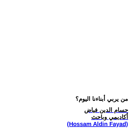
من يربي أبناءنا اليوم؟
حسام الدين فياض
أكاديمي وباحث
(Hossam Aldin Fayad)