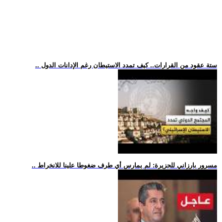
.. ستة عقود من القرارات.. كيف تمدد الاستيطان رغم الإدانات الدول
.. مسرور بارزاني للجزيرة: لم يمارس أي طرف ضغوطا علينا للانخراط