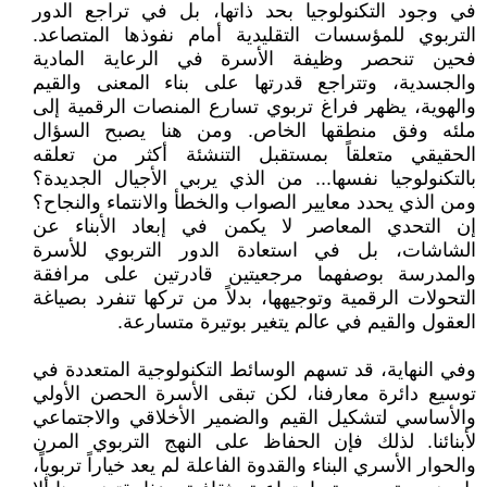
في وجود التكنولوجيا بحد ذاتها، بل في تراجع الدور
التربوي للمؤسسات التقليدية أمام نفوذها المتصاعد.
فحين تنحصر وظيفة الأسرة في الرعاية المادية
والجسدية، وتتراجع قدرتها على بناء المعنى والقيم
والهوية، يظهر فراغ تربوي تسارع المنصات الرقمية إلى
ملئه وفق منطقها الخاص. ومن هنا يصبح السؤال
الحقيقي متعلقاً بمستقبل التنشئة أكثر من تعلقه
بالتكنولوجيا نفسها... من الذي يربي الأجيال الجديدة؟
ومن الذي يحدد معايير الصواب والخطأ والانتماء والنجاح؟
إن التحدي المعاصر لا يكمن في إبعاد الأبناء عن
الشاشات، بل في استعادة الدور التربوي للأسرة
والمدرسة بوصفهما مرجعيتين قادرتين على مرافقة
التحولات الرقمية وتوجيهها، بدلاً من تركها تنفرد بصياغة
العقول والقيم في عالم يتغير بوتيرة متسارعة.
وفي النهاية، قد تسهم الوسائط التكنولوجية المتعددة في
توسيع دائرة معارفنا، لكن تبقى الأسرة الحصن الأولي
والأساسي لتشكيل القيم والضمير الأخلاقي والاجتماعي
لأبنائنا. لذلك فإن الحفاظ على النهج التربوي المرن
والحوار الأسري البناء والقدوة الفاعلة لم يعد خياراً تربوياً،