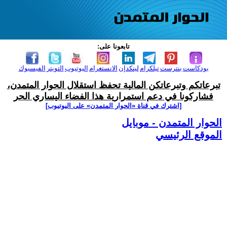
تابعونا على:
بودكاست
بنترست
تيلكرام
لينكدإن
الانستغرام
اليوتيوب
التويتر
الفيسبوك
تبرعاتكم وتبرعاتكن المالية تحفظ استقلال الحوار المتمدن،
فشاركونا في دعم استمرارية هذا الفضاء اليساري الحر
[اشترك في قناة ‫«الحوار المتمدن» على اليوتيوب]
الحوار المتمدن - موبايل
الموقع الرئيسي