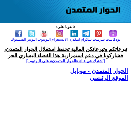
تابعونا على:
بودكاست
بنترست
تيلكرام
لينكدإن
الانستغرام
اليوتيوب
التويتر
الفيسبوك
تبرعاتكم وتبرعاتكن المالية تحفظ استقلال الحوار المتمدن،
فشاركونا في دعم استمرارية هذا الفضاء اليساري الحر
[اشترك في قناة ‫«الحوار المتمدن» على اليوتيوب]
الحوار المتمدن - موبايل
الموقع الرئيسي