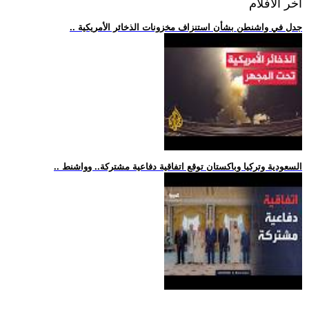
اخر الافلام
.. جدل في واشنطن بشأن استنزاف مخزونات الذخائر الأمريكية
.. السعودية وتركيا وباكستان توقع اتفاقية دفاعية مشتركة.. وواشنط