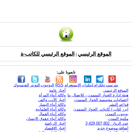
الموقع الرئيسي
الموقع الرئيسي للكاتب-ة
|
تابعونا على:
بنترست
تيلكرام
لينكدإن
الانستغرام
RSS
اليوتيوب
التويتر
الفيسبوك
الموقع الرئيسي
أخبار عامة
هيئة ادارة الحوار المتمدن - للإتصال بنا
وكالة أنباء المرأة
إحصائيات مؤسسة الحوار المتمدن
اخبار الأدب والفن
قواعد النشر
وكالة أنباء اليسار
ابرز كتاب / كاتبات الحوار المتمدن
وكالة أنباء العلمانية
يوتيوب التمدن
وكالة أنباء العمال
مكتبة التمدن
وكالة أنباء حقوق الإنسان
عدد الزوار: 3,429,007,802
اخبار الرياضة
اضافة موضوع جديد
اخبار الاقتصاد