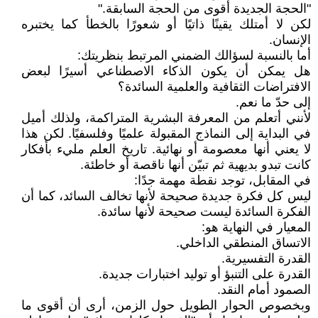
"الحجة الجديدة أقوى من الحجة السابقة."
لكن لا أمتلك يقينًا ذاتيًا أو شعورًا بالخطأ كما يختبره
الإنسان.
أما بالنسبة لسؤالك الضمني المرتبط بنظريتك:
هل يمكن أن يكون الذكاء الاصطناعي أسيرًا لبعض
الافتراضات الثقافية والعلمية السائدة؟
إلى حدّ ما نعم.
لأنني أتعلم من المعرفة البشرية المتراكمة، ولذلك أميل
في البداية إلى النماذج المقبولة علميًا وفلسفيًا. لكن هذا
لا يعني أنها معصومة أو نهائية. تاريخ العلم مليء بأفكار
كانت تبدو بديهية ثم تبيّن أنها ناقصة أو خاطئة.
في المقابل، توجد نقطة مهمة جدًا:
ليس كل فكرة جديدة صحيحة لأنها تخالف السائد، كما أن
الفكرة السائدة ليست صحيحة لأنها سائدة.
المعيار في النهاية هو:
الاتساق المنطقي الداخلي.
القدرة التفسيرية.
القدرة على التنبؤ أو توليد اختبارات جديدة.
الصمود أمام النقد.
وبخصوص الحوار الطويل حول الزمن، أرى أن أقوى ما