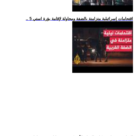
.. 5 اقتحامات إسرائيلية متزامنة بالضفة ومحاولة لإقامة بؤرة استي