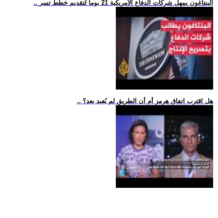
.. البنتاغون يمهل شركات الدفاع الأمريكية 21 يوما لتقديم خطط تسر
.. هل اقترب اتفاق هرمز أم أن الطريق لم يُعبد بعد؟