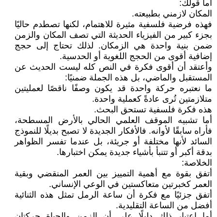
أما قولك:
المكان لازمني بطبيعته.
فهذه فرضية فلسفية مثيرة للاهتمام، لكنها تصطدم حاليًا
بجزء كبير من الفيزياء الحديثة التي تصف المكان والزمن
ضمن بنية واحدة هي الزمكان. لذلك تحتاج إلى حجج
إضافية أقوى من الحجج اللغوية أو الحدسية.
وأعتقد أن أقوى فكرة في النص كله ليست الحديث عن
المستقبل والماضي، بل هذه الجملة ضمنيًا:
ما نعتبره حركة واحدة قد يكون وصفًا ناقصًا لعمليتين
متلازمتين تُرى عادةً كعملية واحدة.
هذه فكرة فلسفية تستحق البحث.
أما تشبيه الموقف العلمي الحالي بالأرض المسطحة،
فأراه سابقًا لأوانه. فالأفكار الجديدة لا تصبح بديلًا للنموذج
السائد لأنها مختلفة أو جريئة، بل عندما تفسر الظواهر
بدقة أكبر أو تتنبأ بأشياء جديدة يمكن اختبارها.
الخلاصة:
أتفق بقوة مع أهمية التمييز بين العمر المنقضي وبقية
العمر كخبرتين متعاكستين في الوعي الإنساني.
أتفق جزئيًا مع فكرة أن ساعة الرمل تمثل هذه الثنائية
أفضل من الساعة التقليدية.
أما اعتبار ذلك دليلًا على أن الزمن والحياة حركتان