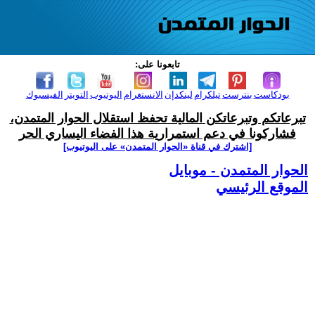
تابعونا على:
بودكاست
بنترست
تيلكرام
لينكدإن
الانستغرام
اليوتيوب
التويتر
الفيسبوك
تبرعاتكم وتبرعاتكن المالية تحفظ استقلال الحوار المتمدن،
فشاركونا في دعم استمرارية هذا الفضاء اليساري الحر
[اشترك في قناة ‫«الحوار المتمدن» على اليوتيوب]
الحوار المتمدن - موبايل
الموقع الرئيسي