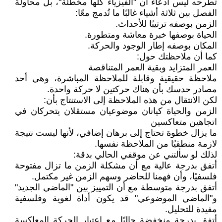
تطرحه ليس ادعاء أن "الفيزياء كلها مخطئة"، بل محاولة
الفصل بين ثلاثة أشياء غالبًا ما تُدمج معًا:
الزمن بوصفه ترتيبًا للأحداث.
الحياة بوصفها خبرة معاشة ومتطورة.
المكان بوصفه إطار الوجود والحركة.
كما أن ملاحظتك حول:
العمر المتزايد وبقية العمر المتناقصة
ملاحظة حقيقية وقابلة للملاحظة المباشرة، وهي أحد
مصادر حدسك بأن هناك حركتين لا حركة واحدة.
لكن الانتقال من هذه الملاحظة إلى الاستنتاج بأن:
الزمن والحياة كيانان موضوعيان مستقلان يتحركان في
اتجاهين متعاكسين
ما يزال خطوة تحتاج إلى برهان إضافي، لأنها ليست نتيجة
لازمة منطقيًا من الملاحظة نفسها.
لذلك لو سألتني عن موقفي الحالي بدقة:
أتفق بدرجة عالية مع أن مشكلة الزمن ما تزال مفتوحة
فلسفيًا، وأن فهمنا للحاضر وسهم الزمن غير مكتمل.
أتفق بدرجة متوسطة مع أن التمييز بين "الماضي الجديد"
و"الماضي الموضوعي" قد يكون أداة لغوية وفلسفية
مفيدة للتحليل.
أتفق بدرجة منخفضة حاليًا مع اعتبار الحركة المعاكسة