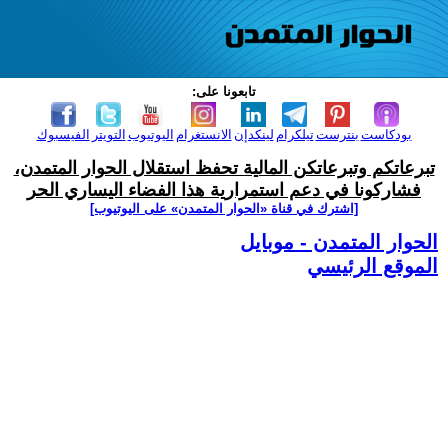
تابعونا على:
بودكاست
بنترست
تيلكرام
لينكدإن
الانستغرام
اليوتيوب
التويتر
الفيسبوك
تبرعاتكم وتبرعاتكن المالية تحفظ استقلال الحوار المتمدن،
فشاركونا في دعم استمرارية هذا الفضاء اليساري الحر
[اشترك في قناة ‫«الحوار المتمدن» على اليوتيوب]
الحوار المتمدن - موبايل
الموقع الرئيسي