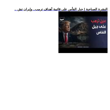
.. النشرة الصباحية | جبل الفأس على قائمة أهداف ترمب.. وإيران تش