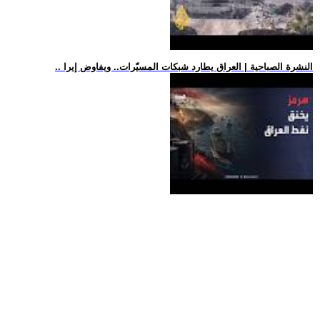
.. النشرة الصباحية | العراق يطارد شبكات المسيّرات.. ويفاوض إيرا