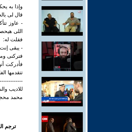
وإذا به يح
قال لى بال
- عاوز تت
اللى هيحصل
فقلت له:
- يبقى إنت
فتركنى وم
فأدركت أن
تتقدمها الف
-------------
للاديب وال
محمد محج
ترجم ال