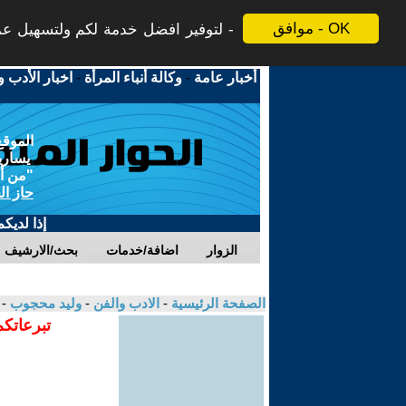
موافق - OK
لتوفير افضل خدمة لكم ولتسهيل عملي
أخبار عامة
-
وكالة أنباء المرأة
-
اخبار الأدب و
الموقع
يسارية
"من أج
حاز ال
إذا لديك
الزوار
اضافة/خدمات
بحث/الارشيف
الصفحة الرئيسية
-
الادب والفن
-
وليد محجوب
-
تبرعاتكم