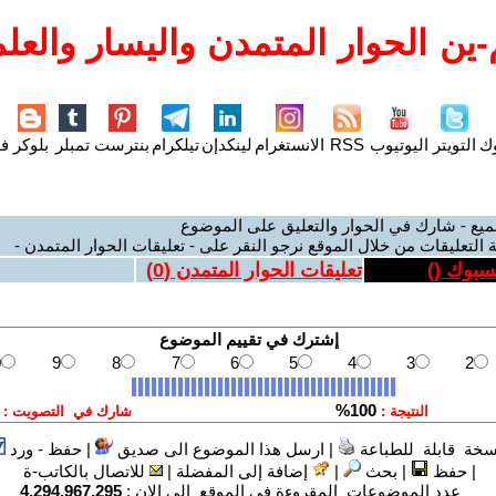
ين الحوار المتمدن واليسار والعلم
وك
التويتر
اليوتيوب
RSS
الانستغرام
لينكدإن
تيلكرام
بنترست
تمبلر
بلوكر
فل
ميع - شارك في الحوار والتعليق على الموضوع
 التعليقات من خلال الموقع نرجو النقر على - تعليقات الحوار المتمدن -
يسبوك (
)
تعليقات الحوار المتمدن (
0
)
سخة قابلة للطباعة
|
ارسل هذا الموضوع الى صديق
|
حفظ - ورد
|
حفظ
|
بحث
|
إضافة إلى المفضلة
|
للاتصال بالكاتب-ة
عدد الموضوعات المقروءة في الموقع الى الان :
4,294,967,295