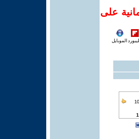
انية على
يبورد
الموبايل