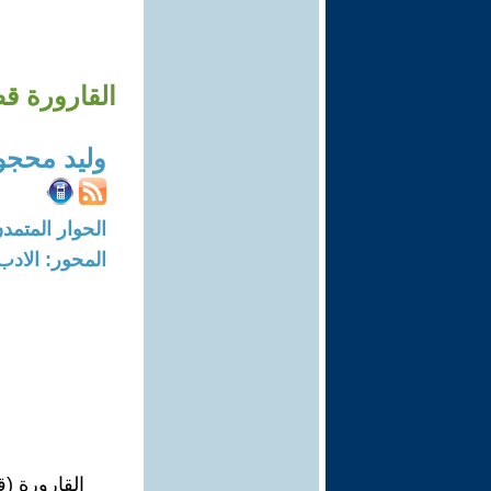
القارورة ق
وليد محج
الحوار المتمدن-العدد: 8727 - 6
المحور: الادب
القارورة (