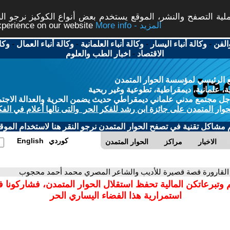
ة التصفح والنشر، الموقع يستخدم بعض أنواع الكوكيز نرجو النق
More info - المزيد
experience on our website
الفن
-
وكالة أنباء اليسار
-
وكالة أنباء العلمانية
-
وكالة أنباء العمال
-
وكا
الاقتصاد
-
اخبار الطب والعلوم
 الرئيسي لمؤسسة الحوار المتمدن
، علمانية، ديمقراطية، تطوعية وغير ربحية
ل مجتمع مدني علماني ديمقراطي حديث يضمن الحرية والعدالة الاجتم
حوار المتمدن على جائزة ابن رشد للفكر الحر والتى نالها أعلام في الفك
م مشاكل تقنية في تصفح الحوار المتمدن نرجو النقر هنا لاستخدام الموقع
كوردي
English
الاخبار
مراكز
الحوار المتمدن
 القارورة قصة قصيرة للأديب والشاعر المصري محمد أحمد محجوب
 وتبرعاتكن المالية تحفظ استقلال الحوار المتمدن، فشاركونا 
استمرارية هذا الفضاء اليساري الحر