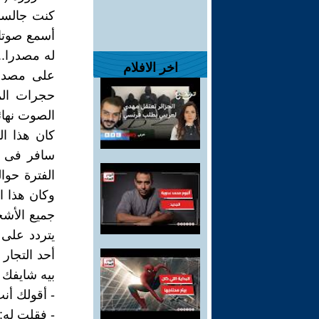
كنت جالسا
أسمع صوتا 
له مصدرا.
اخر الافلام
على مصدر 
حجرات الم
الصوت نهائي
كان هذا ا
سافر فى ع
الفترة حو
وكان هذا ا
جميع اﻷشجا
يتردد على 
أحد التجار
بيه شايفك 
- أقولك أن
- فقلت له: