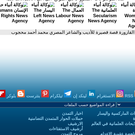
 القارورة قصة قصيرة للأديب والشاعر المصري محمد أحمد محجوب
RSS
الانستغرام
لينكد إن
تيلكرام
بنترست
بلوكر
ث الماركسية واليسار
اخبار التمدن
ة
حملات الحوار المتمدن التضامنية
حاث العلمانية في العالم
الارشيف
أرشيف الاستفتاءات
اهضة عقوبة الاعدام
مروج التمدن