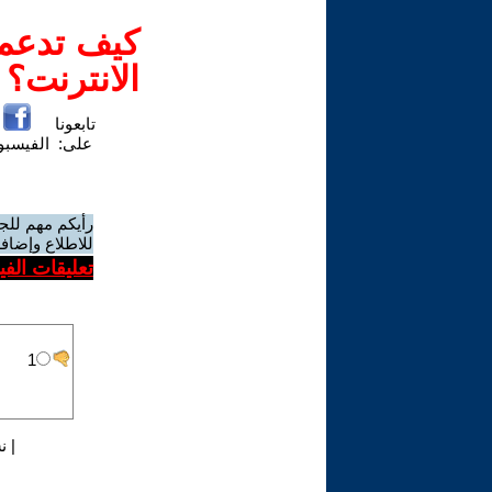
كيف تدعم-
الانترنت؟
تابعونا
على:
الفيسب
رأيكم مهم للج
للاطلاع وإضافة
تعليقات الف
|
ن