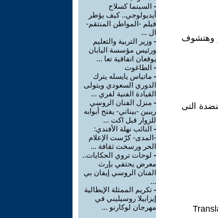
-
السينما كسلاح
أيديولوجي.. كيف يؤطر
فيلم -المواطن المنتقم-
ال ...
ر وهتشوف
-
وزير التربية والتعليم
ورئيس مؤسسة اليابان
يوقعان اتفاقية تعا ...
-
الطاغوت
-
ماتياس يايسله يترك
الدوري السعودي ويتولى
القيادة الفنية لفري ...
-
منزل الفنان الروسي
ضدة التى
ريبين -بيناتي- يفتح أبوابه
للزوار قبل اكت ...
-
النائب نهلة الأفندي:
-المدى- كرّست الإعلام
الحر ورسخت ثقافة ...
-
لوحات تروي الحكايات..
معرض يحتفي بإرث
الفنان الروسي إيفان بي
...
-
تكريم الممثلة الإيطالية
إيزابيلا روسيليني في
مهرجان لوكارنو ...
Transl