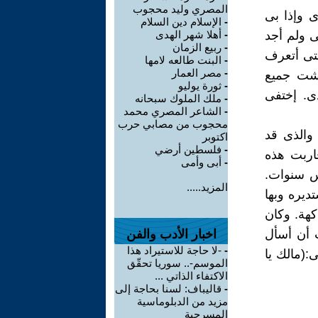
المصري وليد محجوب
 وإذا بى
-
الإسلام دين السلام
ى ولم أجد
-
أهلا شهر الهدى
-
ربيع الزمان
تى أتعرف
-
البنت طالعه لامها
-
مصر العمار
تشت جميع
-
ثورة يوليو
ى. إختفى
-
ملك الملوك سبحانه
-
الشاعر المصري محمد
محجوب من مصابي حرب
والذى قد
اكتوبر
-
فلسطين أرضي
اربت هذه
-
أبى وأمى
س سنوات.
المزيد.....
ديره وبها
كهة. وكان
ت أن أسأل
اخبار الأدب والفن
-
-لا حاجة للاستيراد هذا
:(مالك يا
الموسم-.. سوريا تحقّق
الاكتفاء الذاتي ...
-
قاليباف: لسنا بحاجة إلى
مزيد من الدبلوماسية
المسرحية