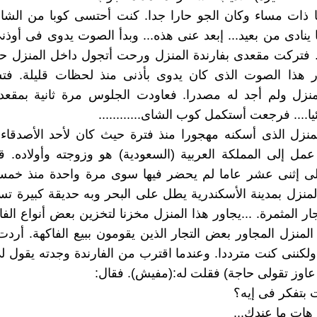
 ذات مساء وكان الجو حارا جدا. كنت أحتسى كوبا من الشاى
ينادى من بعيد... إبعد عنى هذه... وبدأ الصوت يدوى فى أوذن
. فتركت مقعدى بفارندة المنزل ورحت أتجول داخل المنزل ح
هذا الصوت الذى كان يدوى بأذنى منذ لحظات قليلة. ف
نزل ولم أجد له مصدرا. فعاودت الجلوس مرة ثانية بمقعد
ا.... فرجعت أستكمل كوب الشاى............
لمنزل الذى أسكنه مهجورا منذ فترة حيث كان ﻷحد اﻷصدقاء 
مل إلى المملكة العربية (السعودية) هو وزوجته وأوﻻده. ق
الى إثنى عشر عاما لم يحضر فيها سوى مرة واحدة منذ خم
لمنزل بمدينة اﻷسكندرية يطل على البحر وبه حديقة كبيرة تست
ر المثمرة. ...يجاور هذا المنزل مخزنا لتخزين بعض أنواع الفا
المنزل المجاور بعض التجار الذين يقومون ببيع الفاكهة. أرد
 ولكننى كنت مترددا. وعندما اقترب من الفارندة وجدته يقول لى
عاوز تقولى حاجة) فقلت له:(مفيش). فقال:
ت بتفكر فى إيه؟
 هات ما عندك...