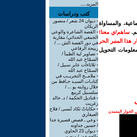
المزيد.....
كتب ودراسات
-
ديوان 24 شعر / منصور
اعية، والمساواة
الريكان
م.
ساهم/ي معنا!
-
القصة الشاعرة والوعي
الجمعي الحداثي/ مقاربة
رار هذا المنبر الحر
في دور القصة الش ... /
ربيحة الرفاعي
معلومات التحويل
-
تصاوير لية الظمأ /
السمّاح عبد الله
-
ثلاثاءات عابر سبيل /
السمّاح عبد الله
-
ملامــح التجريــب في
كتابـات السيـد حـافظ من
خلال روايته يو ... /
سلسبيل كريبع
-
قناديل الحكمة / د. خالد
زغريت
-
حكاياتْ تَكاد تُنسى / فلاح
الحوار المتمدن
العيفاري
-
وعي ـ قصص قصيرة جدا
/ حسين جداونه
-
ديوان 23 الحاوي
والعصفور / منصور