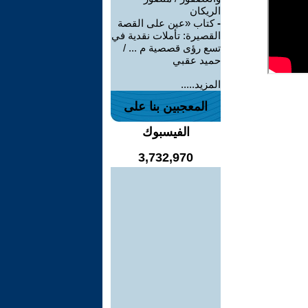
الريكان
-
كتاب «عين على القصة
القصيرة: تأملات نقدية في
تسع رؤى قصصية م ... /
حميد عقبي
المزيد.....
المعجبين بنا على
الفيسبوك
3,732,970