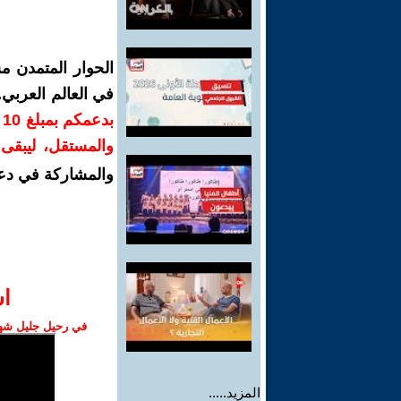
الحوار المتمدن م
في العالم العربي
ب
والمستقل، ليبقى ص
والمشاركة في دع
ا‫
في رحيل جليل شهبا
المزيد.....