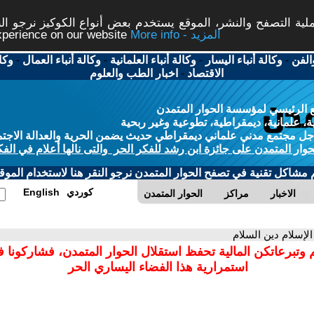
ة التصفح والنشر، الموقع يستخدم بعض أنواع الكوكيز نرجو النق
More info - المزيد
experience on our website
الفن
-
وكالة أنباء اليسار
-
وكالة أنباء العلمانية
-
وكالة أنباء العمال
-
وكا
الاقتصاد
-
اخبار الطب والعلوم
 الرئيسي لمؤسسة الحوار المتمدن
، علمانية، ديمقراطية، تطوعية وغير ربحية
ل مجتمع مدني علماني ديمقراطي حديث يضمن الحرية والعدالة الاجتم
حوار المتمدن على جائزة ابن رشد للفكر الحر والتى نالها أعلام في الفك
م مشاكل تقنية في تصفح الحوار المتمدن نرجو النقر هنا لاستخدام الموقع
كوردي
English
الاخبار
مراكز
الحوار المتمدن
الإسلام دين السلام
 وتبرعاتكن المالية تحفظ استقلال الحوار المتمدن، فشاركونا 
استمرارية هذا الفضاء اليساري الحر