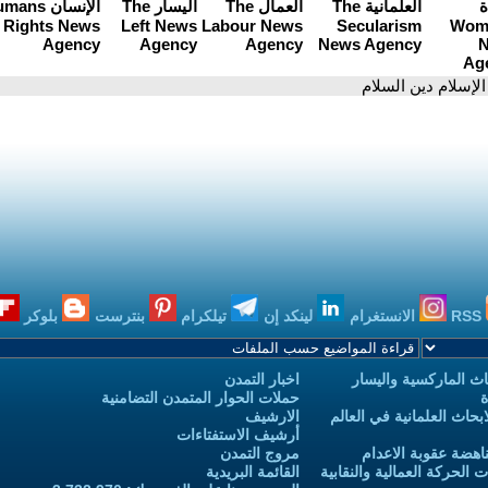
الإسلام دين السلام
RSS
الانستغرام
لينكد إن
تيلكرام
بنترست
بلوكر
ث الماركسية واليسار
اخبار التمدن
ة
حملات الحوار المتمدن التضامنية
حاث العلمانية في العالم
الارشيف
أرشيف الاستفتاءات
اهضة عقوبة الاعدام
مروج التمدن
الحركة العمالية والنقابية
القائمة البريدية