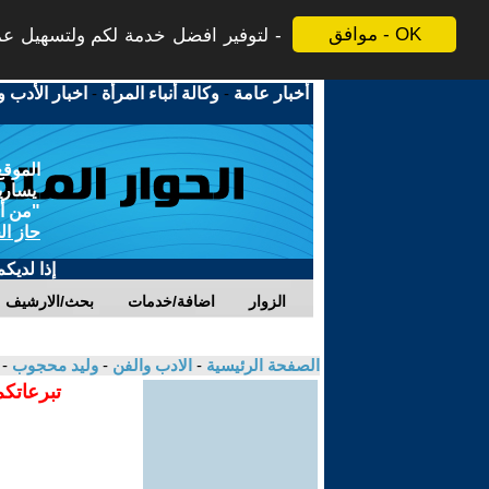
موافق - OK
لتوفير افضل خدمة لكم ولتسهيل عملي
أخبار عامة
-
وكالة أنباء المرأة
-
اخبار الأدب و
الموقع
يسارية
"من أج
حاز ال
إذا لديك
الزوار
اضافة/خدمات
بحث/الارشيف
الصفحة الرئيسية
-
الادب والفن
-
وليد محجوب
- 
تبرعاتكم