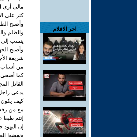
مالى أرى ال
كثر على الإ
وأصبح الطغي
اخر الافلام
والظلم والظ
ينسب إلى ال
وأصبح الجها
شريعة الأجد
من أسباب ا
كما أضحى ش
القاتل المج
يدعى راجل 
كيف يكون ا
مع من رفضوا
إنتم طبعا ع
إن اليهود خا
ونقضوا العه