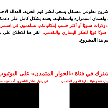
شروع تطوعي مستقل يسعى لنشر قيم الحرية، العدالة الاجتم
. ولضمان استمراره واستقلاليته، يعتمد بشكل كامل على دعمك
دعمكم بمبلغ 10 دولارات سنويًا أو أكثر حسب إمكانياتكم، تساهمون في استم
وتًا قويًا للفكر اليساري والتقدمي
،
انقر هنا للاطلاع على 
م هذا المشروع
.
شترك في قناة «الحوار المتمدن» على اليوتيوب
ز، عضو هيئة إدارة الحوار المتمدن
في رحيل شاكر الناصري، أحد مؤسسي 