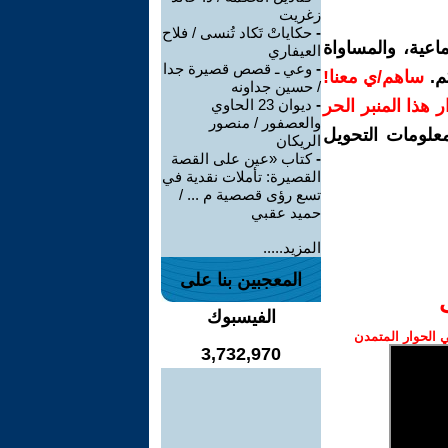
زغريت
-
حكاياتْ تَكاد تُنسى / فلاح
اعية، والمساواة
العيفاري
-
وعي ـ قصص قصيرة جدا
م.
ساهم/ي معنا!
/ حسين جداونه
رار هذا المنبر الحر
-
ديوان 23 الحاوي
والعصفور / منصور
معلومات التحويل
الريكان
-
كتاب «عين على القصة
القصيرة: تأملات نقدية في
تسع رؤى قصصية م ... /
حميد عقبي
المزيد.....
المعجبين بنا على
الفيسبوك
الحوار المتمدن
3,732,970