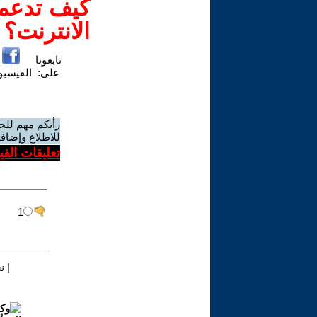
كيف تدعم-
الانترنت؟
تابعونا
على:
الفيسب
رأيكم مهم للج
للاطلاع وإضافة
تعليقات الف
|
ن