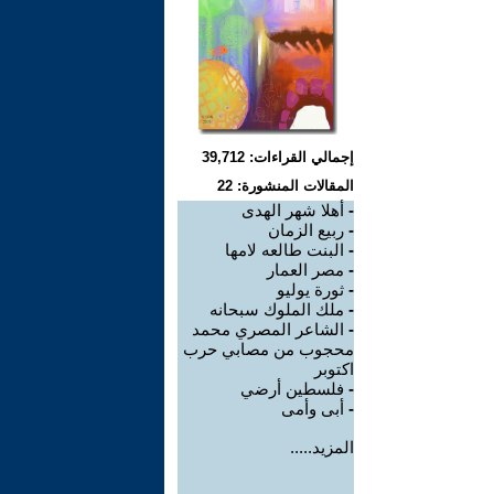
إجمالي القراءات: 39,712
المقالات المنشورة: 22
-
أهلا شهر الهدى
-
ربيع الزمان
-
البنت طالعه لامها
-
مصر العمار
-
ثورة يوليو
-
ملك الملوك سبحانه
-
الشاعر المصري محمد
محجوب من مصابي حرب
اكتوبر
-
فلسطين أرضي
-
أبى وأمى
المزيد.....