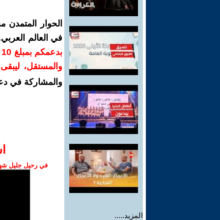
الحوار المتمدن م
في العالم العربي
ب
والمستقل، ليبقى ص
والمشاركة في دع
ا‫
في رحيل جليل شهبا
المزيد.....