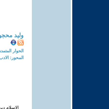
وليد محج
الحوار المتمدن-العدد: 6895 - 21
المحور: الادب
الإسلام دي