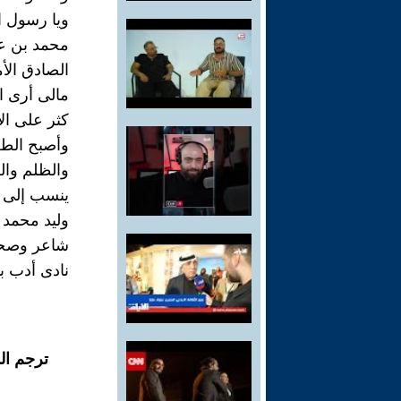
ويا رسول ال
محمد بن عبد
الصادق الأم
مالى أرى ال
كثر على الإ
وأصبح الطغي
والظلم والظ
ينسب إلى ال
وليد محمد
شاعر وصحف
نادى أدب ب
ترجم ال