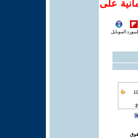
انية على
يبورد
الموبايل