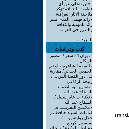
-
«لن نتخلى عن أي
قطعة».. الثقافة تؤكد
ملاحقة الآثار العراقية ...
-
رائد فهمي: المدى منبر
رائد للمهنية والثقافة
والتنوير في العر ...
المزيد.....
كتب ودراسات
-
ديوان 24 شعر / منصور
الريكان
-
القصة الشاعرة والوعي
الجمعي الحداثي/ مقاربة
في دور القصة الش ... /
ربيحة الرفاعي
-
تصاوير لية الظمأ /
السمّاح عبد الله
-
ثلاثاءات عابر سبيل /
السمّاح عبد الله
-
ملامــح التجريــب في
كتابـات السيـد حـافظ من
Transl
خلال روايته يو ... /
سلسبيل كريبع
-
قناديل الحكمة / د. خالد