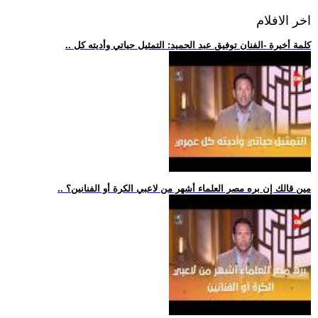
اخر الافلام
.. كلمة أخيرة -الفنان توفيق عبد الحميد: التمثيل حياتي وأديته كل
.. مين قالك إن بره مصر العلماء أشهر من لاعبي الكرة أو الفنانين؟