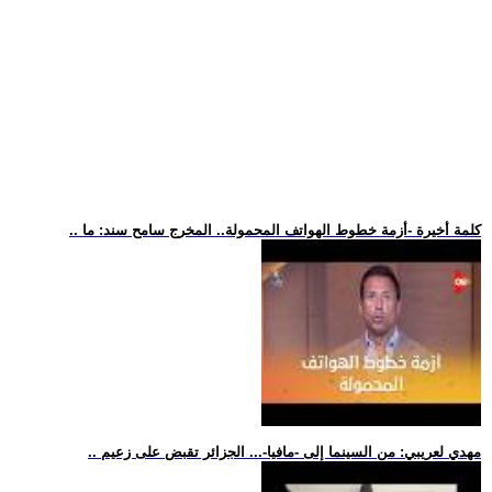
.. كلمة أخيرة -أزمة خطوط الهواتف المحمولة.. المخرج سامح سند: ما
.. مهدي لعريبي: من السينما إلى -مافيا-... الجزائر تقبض على زعيم