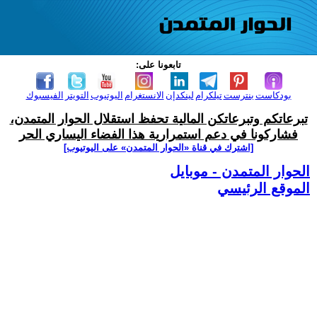
تابعونا على:
بودكاست
بنترست
تيلكرام
لينكدإن
الانستغرام
اليوتيوب
التويتر
الفيسبوك
تبرعاتكم وتبرعاتكن المالية تحفظ استقلال الحوار المتمدن،
فشاركونا في دعم استمرارية هذا الفضاء اليساري الحر
[اشترك في قناة ‫«الحوار المتمدن» على اليوتيوب]
الحوار المتمدن - موبايل
الموقع الرئيسي