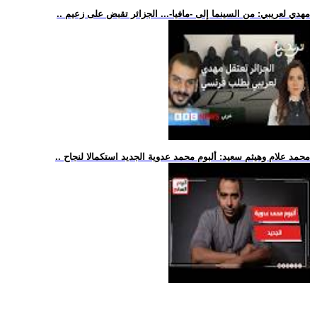
.. مهدي لعريبي: من السينما إلى -مافيا-... الجزائر تقبض على زعيم
.. محمد علام وهيثم سعيد: ألبوم محمد عدوية الجديد استكمالا لنجاح