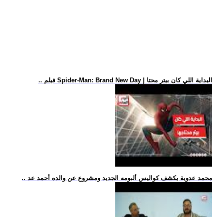
.. فيلم Spider-Man: Brand New Day | البداية اللي كان بيتر محتا
.. محمد عدوية يكشف كواليس ألبومه الجديد ومشروع عن والده أحمد عد