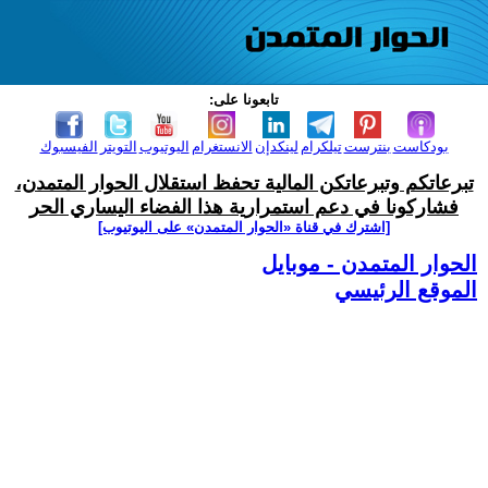
تابعونا على:
بودكاست
بنترست
تيلكرام
لينكدإن
الانستغرام
اليوتيوب
التويتر
الفيسبوك
تبرعاتكم وتبرعاتكن المالية تحفظ استقلال الحوار المتمدن،
فشاركونا في دعم استمرارية هذا الفضاء اليساري الحر
[اشترك في قناة ‫«الحوار المتمدن» على اليوتيوب]
الحوار المتمدن - موبايل
الموقع الرئيسي