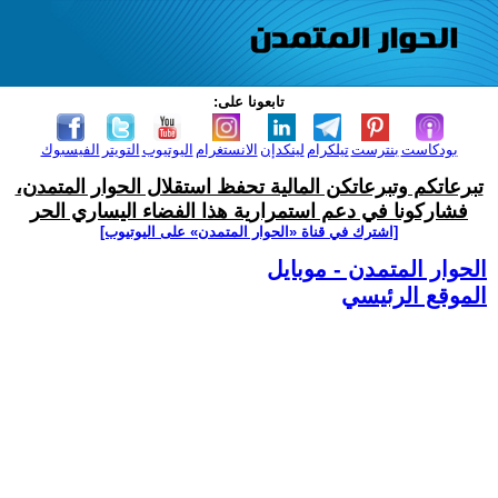
تابعونا على:
بودكاست
بنترست
تيلكرام
لينكدإن
الانستغرام
اليوتيوب
التويتر
الفيسبوك
تبرعاتكم وتبرعاتكن المالية تحفظ استقلال الحوار المتمدن،
فشاركونا في دعم استمرارية هذا الفضاء اليساري الحر
[اشترك في قناة ‫«الحوار المتمدن» على اليوتيوب]
الحوار المتمدن - موبايل
الموقع الرئيسي