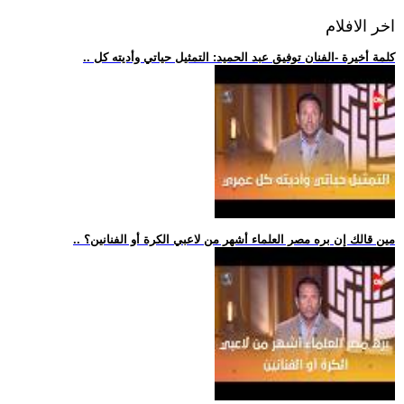
اخر الافلام
.. كلمة أخيرة -الفنان توفيق عبد الحميد: التمثيل حياتي وأديته كل
.. مين قالك إن بره مصر العلماء أشهر من لاعبي الكرة أو الفنانين؟