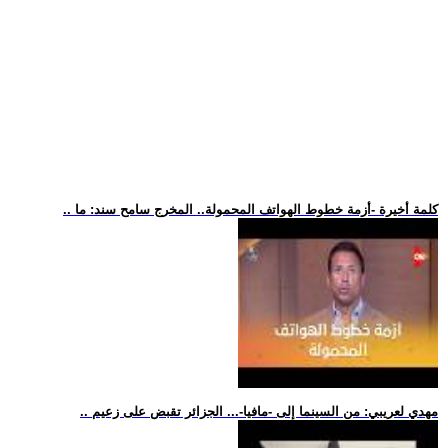
.. كلمة أخيرة -أزمة خطوط الهواتف المحمولة.. المخرج سامح سند: ما
.. مهدي لعريبي: من السينما إلى -مافيا-... الجزائر تقبض على زعيم