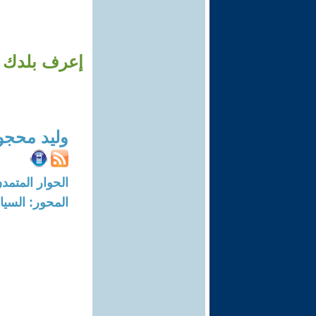
إعرف بلدك م
وليد محج
الحوار المتمدن-العدد: 8722 - 26
المحور: السيا