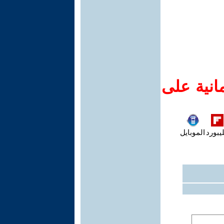
انية على
يبورد
الموبايل