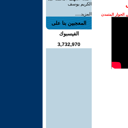
الكريم يوسف
المزيد.....
الحوار المتمدن
المعجبين بنا على
الفيسبوك
3,732,970