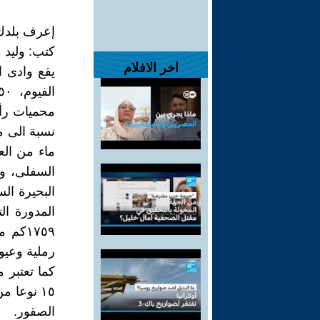
إعرف بلدك 
كتب: وليد
اخر الافلام
محميات رأ
نسبة الى م
ماء من العي
السفلى، وم
البحيرة ال
المدورة ال
١٧٥٩كم
رملية وعيون
كما تعتبر 
١٥ نوعا 
الصقور.