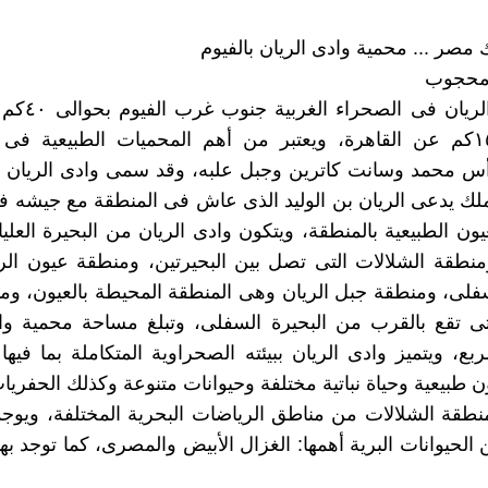
مصر ... محمية وادى الريان بالفيوم
 محجوب
يقع وادى الريان ف
الفيوم، ١٥٠كم عن القاهرة، ويعتبر من أهم المحميات الطبيعية 
س محمد وسانت كاترين وجبل علبه، وقد سمى وادى الريان به
لك يدعى الريان بن الوليد الذى عاش فى المنطقة مع جيشه 
ون الطبيعية بالمنطقة، ويتكون وادى الريان من البحيرة العليا،
نطقة الشلالات التى تصل بين البحيرتين، ومنطقة عيون الر
سفلى، ومنطقة جبل الريان وهى المنطقة المحيطة بالعيون، و
تى تقع بالقرب من البحيرة السفلى، وتبلغ مساحة محمية وا
 مربع، ويتميز وادى الريان ببيئته الصحراوية المتكاملة بما فيه
 طبيعية وحياة نباتية مختلفة وحيوانات متنوعة وكذلك الحفريات
منطقة الشلالات من مناطق الرياضات البحرية المختلفة، ويوجد
من الحيوانات البرية أهمها: الغزال الأبيض والمصرى، كما توجد به