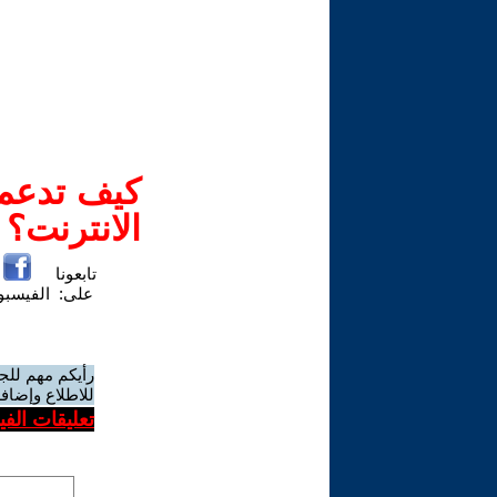
كيف تدعم-
الانترنت؟
تابعونا
على:
الفيسب
رأيكم مهم للج
للاطلاع وإضافة
تعليقات الف