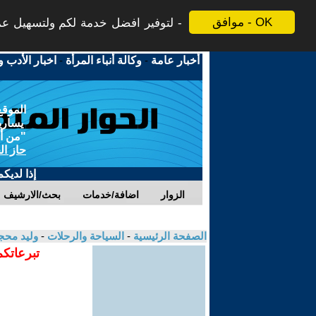
موافق - OK
لتوفير افضل خدمة لكم ولتسهيل عملي
أخبار عامة
-
وكالة أنباء المرأة
-
اخبار الأدب و
الموقع
يسارية
"من أج
حاز ال
إذا لديك
الزوار
اضافة/خدمات
بحث/الارشيف
الصفحة الرئيسية
-
السياحة والرحلات
-
وليد مح
تبرعاتكم