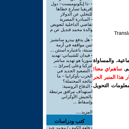
-
-ذا إيكونوميست-: دول
إفريقيا تسارع خطاها
للتخلي عن الدولار
-
المبادرة المصرية
تقاضي الداخلية لتعويض
والدة محمد قنديل عن م
Transl
...
-
هل يدفع بيدرو سانشيز
ثمن مواقفه في أزمة
سبتة، باعتباره استثن ...
-
فيدان للشيباني: تهديد
اعية، والمساواة
سوريا هو تهديد مباشر
لتركيا وعلى إسرائ ...
م.
ساهم/ي معنا!
-
التصعيد الجديد في
الحرب بأوكرانيا – ما
رار هذا المنبر الحر
نتائجه المحتملة؟
معلومات التحويل
-
الدفاع الروسية:
استهداف مرافق مرتبطة
بالجيش الأوكراني
وإسقاط ...
المزيد.....
كتب ودراسات
-
قلعة الكهف / محمد عبد