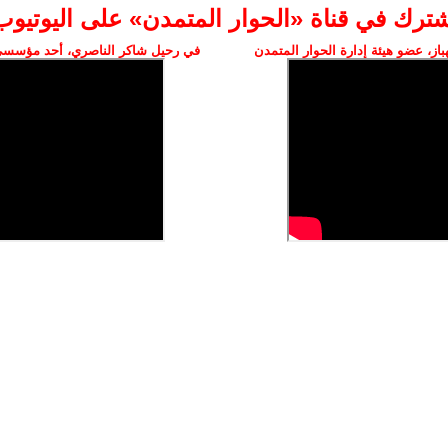
شترك في قناة «الحوار المتمدن» على اليوتيوب
ز، عضو هيئة إدارة الحوار المتمدن
في رحيل شاكر الناصري، أحد مؤسسي 