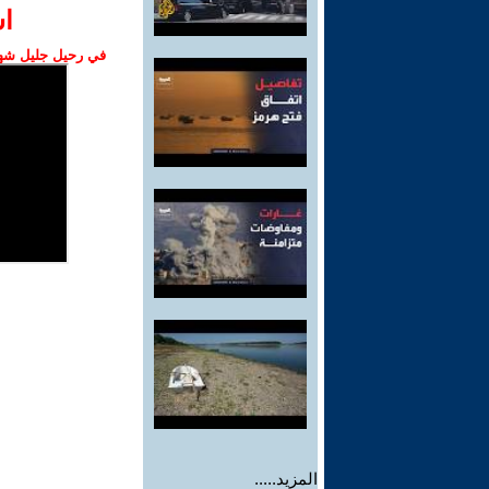
ا‫
في رحيل جليل شهبا
المزيد.....