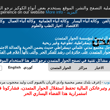
ة التصفح والنشر، الموقع يستخدم بعض أنواع الكوكيز نرجو النق
More info - المزيد
experience on our website
الفن
-
وكالة أنباء اليسار
-
وكالة أنباء العلمانية
-
وكالة أنباء العمال
-
وكا
الاقتصاد
-
اخبار الطب والعلوم
 الرئيسي لمؤسسة الحوار المتمدن
، علمانية، ديمقراطية، تطوعية وغير ربحية
ل مجتمع مدني علماني ديمقراطي حديث يضمن الحرية والعدالة الاجتم
حوار المتمدن على جائزة ابن رشد للفكر الحر والتى نالها أعلام في الفك
م مشاكل تقنية في تصفح الحوار المتمدن نرجو النقر هنا لاستخدام الموقع
كوردي
English
الاخبار
مراكز
الحوار المتمدن
جوب
- إعرف بلدك مصر محمية وادي الريان بالفيوم كتب وليد محجوب مر
 وتبرعاتكن المالية تحفظ استقلال الحوار المتمدن، فشاركونا 
استمرارية هذا الفضاء اليساري الحر