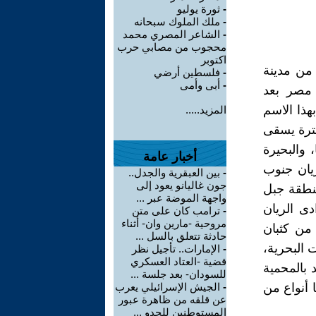
-
ثورة يوليو
-
ملك الملوك سبحانه
-
الشاعر المصري محمد
محجوب من مصابي حرب
اكتوبر
ى الصحراء الغربية جنوب غرب الفيوم بحوالى ٤٠كم من مدينة
-
فلسطين أرضي
-
أبى وأمى
فى مصر بعد
ذا الاسم
المزيد.....
فترة يسقى
 والبحيرة
أخبار عامة
يان جنوب
-
بين العبقرية والجدل..
جون غاليانو يعود إلى
منطقة جبل
واجهة الموضة عبر ...
دى الريان
-
ترامب كان على متن
مروحية -مارين وان- أثناء
ا من كثبان
حادثة تتعلق بالسل ...
 البحرية،
-
الإمارات.. تأجيل نظر
قضية -العتاد العسكري
 بالمحمية
للسودان- بعد جلسة ...
ا أنواع من
-
الجيش الإسرائيلي يعرب
عن قلقه من ظاهرة عبور
المستوطنين للحدو ...