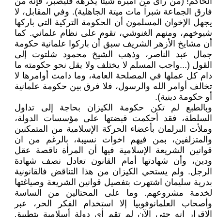
الحاكم! (من رأى من أميره شيئاً يكرهه فليصبر، فإنه من
فارق الجماعة شبراً مات ميتة الجاهلية). وفي المقابل، لا
يجهل الإخوان المسلمون أن الحكومة التركية التي باركها
شيوخهم، ومنهم الغنوشي، تقوم على نظام علماني. كما
أن مشايخ الأزهر الشريف سبق أن باركوا علمانية حكومة
جمال عبد الناصر، وذهب الشيخ محمود شلتوت إلى
القول (...واجب المسلم لا يختلف ولا يقل نحو حكومته ما
دام كل عملها في المصلحة العامة، وما دامت أوامرها لا
تخالف أوامر الله والرسول، فلا فرق بين حكومة علمانية
أو حكومة دينية).
وبالطبع لم تكن حكومة الكيزان بحاجة إلى تداول
السلطة، فقد أحكمت قبضتها على مؤسسات الدولة،
وملأت البرلمان بأعضاء الحركة الإسلامية من المتمكنين
والمتزلفين، بمن فيهم اخوات نسيبة، بالرغم من ان
قوانين الشريعة الإسلامية فيها أن المرأة ناقصة عقل
ودين، وأن شهادتها أمام القانون تعادل نصف شهادة
الرجل. ولم يستحي الكيزان من هذا التناقض فالقانونية
بدرية سليمان اشتهرت بتفصيل قوانين الشريعة وصياغتها
لخدمة مشروعهم. وما على المحتالين من الساسة
وأصحاب العلمانوفوبيا إلا استخدام الفكر الحر، عبر
الإقرار انه حتى الآن لم تقم أي دولة أسلامية بتطبيق