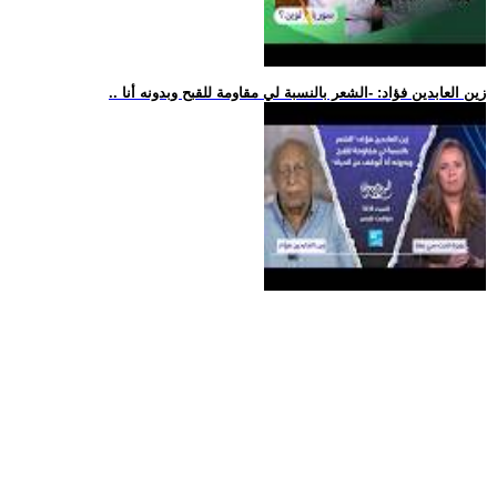
.. زين العابدين فؤاد: -الشعر بالنسبة لي مقاومة للقبح وبدونه أنا