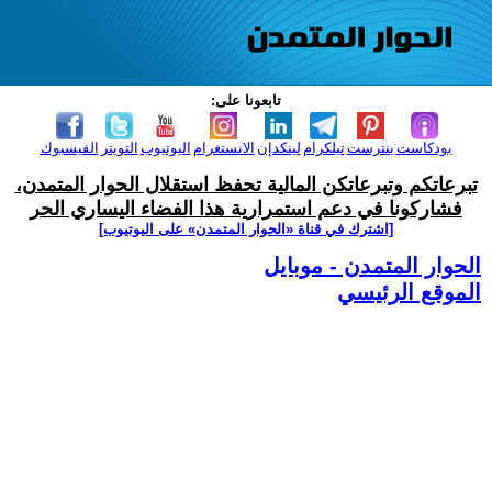
تابعونا على:
بودكاست
بنترست
تيلكرام
لينكدإن
الانستغرام
اليوتيوب
التويتر
الفيسبوك
تبرعاتكم وتبرعاتكن المالية تحفظ استقلال الحوار المتمدن،
فشاركونا في دعم استمرارية هذا الفضاء اليساري الحر
[اشترك في قناة ‫«الحوار المتمدن» على اليوتيوب]
الحوار المتمدن - موبايل
الموقع الرئيسي