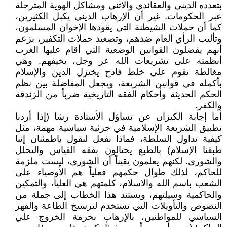
بتعدده الديني والعقائدي والاثني ومشاكل الهوية المترحلة
عبر الحكومات. غير أن الإرهاب الديني يكبل الكثيرين،
كما أن حملات الشيطنة التي يقودها الإخوان المسلمون،
وتأليب الرأي العام ضدهم، وتصعيد حملات التكفير، بزعم
أنهم يفضلون القوانين الوضعية التي أقام عليها الغرب
أنظمته على تشريعات الله عز وجل، يخيفهم. وهي
مغالطة تقوم على خلط فادح يختزل الدين والإسلام
بأكمله في قوانين الشريعة، ويجعل المفاضلة بين نظم
الحكم الحديثة وأحكام الفقه التاريخية ضرباً من الزندقة
والكفر.
أما إجابة الكيزان عن تساؤل الأستاذة رشا (إذا أردنا
تطبيق الشريعة الإسلامية في جزئية سياسية مهمة، مثل
كيفية تداول السلطة، فماذا نفعل لنقول باطمئنان إننا
طبقنا الإسلام) بالطبع يحتالون بفقه القياس والتحلل
والشورى. لكنهم يعلمون يقيناً أن الشورى، ليست ملزمة
للحاكم، لذلك طوال حكمهم فعلياً هم الأوصياء على
الشعب باسم الله والاسلام، كلمتهم هي العليا، والتمكين
والحاكمية وسيلتهم، ويستند هذا الخطاب إلى جملة من
النصوص والتأويلات التي تستخدم لترسيخ الطاعة والقهر
السياسي للمواطنين، بالإرهاب بحرمة الخروج علي