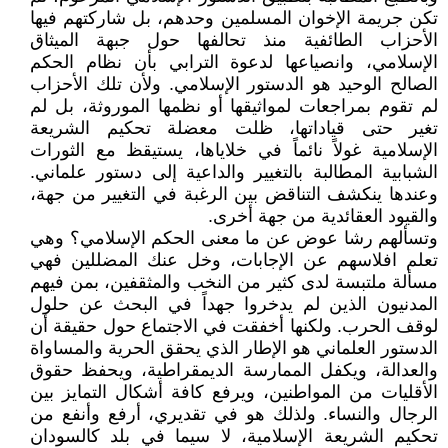
تكن جريمة الإخوان المسلمين وحدهم، بل شاركتهم فيها
الأحزاب الطائفية منذ تحالفها حول جبهة الميثاق
الإسلامي، وانصياعها لدعوة الترابي بأن نظام الحكم
الصالح الوحيد هو الدستور الإسلامي. ولأن تلك الأحزاب
لم تقوم بمراجعات لمواثيقها أو نظمها الموروثة، بل لم
تغير حتى قياداتها، ظلت معضلة تحكيم الشريعة
الإسلامية غولاً نائماً في خلاياها، يستيقظ مع الثورات
الشبابية المطالبة بالتغيير والداعية إلى دستور علماني.
وعندها ينكشف التناقض بين الرغبة في التغيير من جهة،
والقيود العقائدية من جهة أخرى.
وتسألهم رشا عوض عن ما معنى الحكم الإسلامي؟ وهي
تعلم افلاسهم عن الإجابات، وخل عنك المضللين فهي
مسألة ملتبسة لدى كثير من النخب والمثقفين، بمن فيهم
المدنيون الذين لم يدخروا جهداً في البحث عن حلول
لوقف الحرب. ولكنها أخفقت في الاجتماع حول حقيقة أن
الدستور العلماني هو الإطار الذي يحقق الحرية والمساواة
والعدالة، ويكفل الممارسة الديمقراطية، ويحفظ حقوق
الأقليات من المواطنين، ويرفع كافة أشكال التمايز بين
الرجال والنساء. ولذلك هو في تقديري، أرفع وأنفع من
تحكيم الشريعة الإسلامية، لا سيما في بلد كالسودان