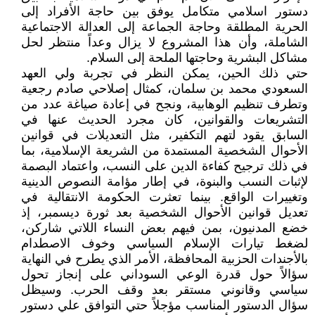
دستور اسلامي متكامل يوفق بين حاجة الأفراد إلى
الحرية المطلقة وحاجة الجماعة إلى العدالة الاجتماعية
الشاملة، وأن هذا المشروع لا يزال وعداً منتظر لحل
مشاكل البشرية وحاجتها الملحة إلى السلام.
حتي ذلك الحين، يمكن النظر في تجربة ولي العهد
السعودي محمد بن سلمان، كمثال إصلاحي صادم رجعية
وتطرف تنظيم الوهابية، ونجح في إعادة صياغة عدد من
التشريعات والقوانين، كان مجرد الحديث عنها في
السابق يقود لتهم التكفير، مثل التعديلات في قوانين
الأحوال الشخصية المستمدة من الشريعة الإسلامية، بما
في ذلك ترجيح كفاءة الدين على النسب، واعتماد البصمة
لإثبات النسب والبنوة، في إطار مؤامة النصوص الدينية
وتغييرات الواقع. بينما تعثرت الحكومة الانتقالية في
تعديل قوانين الأحوال الشخصية بعد ثورة ديسمبر، إذ
خضع المدنيون، بمن فيهم بعض النساء اللاتي شاركن،
لضغط تيارات الإسلام السياسي وخوف الاصطدام
بالأجندات الحزبية المحافظة، الأمر الذي يطرح في النهاية
سؤالاً حول قدرة الوعي السوداني على إنجاز تحول
سياسي وقانوني مستقر بعد وقف الحرب. وسيظل
سؤال الدستور المناسب مؤجلاً حتي التوافق علي دستور