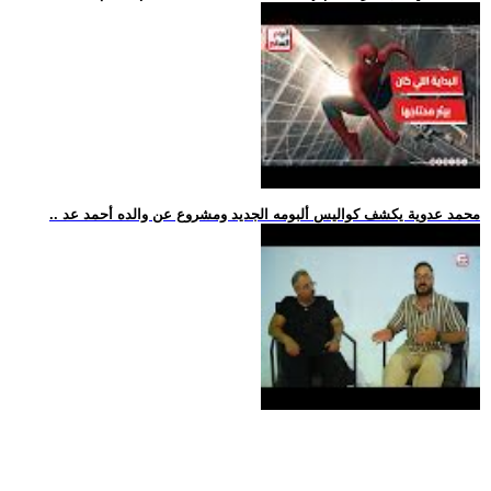
.. محمد عدوية يكشف كواليس ألبومه الجديد ومشروع عن والده أحمد عد