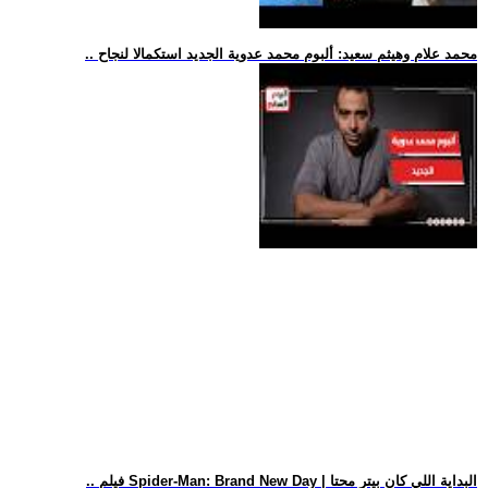
.. محمد علام وهيثم سعيد: ألبوم محمد عدوية الجديد استكمالا لنجاح
.. فيلم Spider-Man: Brand New Day | البداية اللي كان بيتر محتا