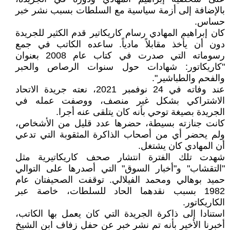
بالإضافة إلى أزمة سياسية مع السلطات بسبب نشر خبر
حساس.
كان إبراهيم المهادي رسام كاريكاتير قدم الكثير للجريدة
دون أن يأخذ مقابلاً مادياً. ساعده الكاتب في جمع
رسوماته التي صدرت في كتاب عام 2008 بعنوان
"كاريكاتور: شهادات حول سنوات الرصاص والحبر
والفحم والطباشير".
عند وفاته في 24 نوفمبر 2021، نعته جريدة الاتحاد
الاشتراكي بشكل غير منصف، ووصفت عمله في
الجريدة بصيغة توحي بأنه كان يتلقى عنه أجرا.
كانت جنازته بسيطة، حضرها عدد قليل من الأشخاص،
ولم يحضر أي من أصحاب الذاكرة المثقوبة التي تدعي
أن المهادي كان يشتغل.
شهدت تلك الفترة انتشار صحف كاريكاتيرية مثل
"التقشاب" و"أخبار السوق" التي أصدرها على التوالي
حميد بوهالي ومحمد الفيلالي. توقفت الصحيفتان عام
1982 بسبب نقدهما الحاد للسلطات، خاصة عبر
الكاريكاتور.
استنادا إلى ذاكرة الجريدة التي كان يعمل بها الكاتب،
أخبرنا الأخير بأنه تم نشر خبر عن حفل زفاف ابن الشيخ