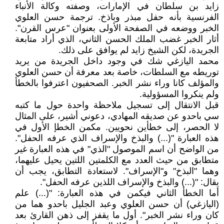
زايد بن سلطان في الإمارات، وصفته وكالة الأنباء
الفرنسية بأنه حفل مبذر وباذخ. ترجمة حسن العلوي
الخبر ووضعه في الصفحة الأولى بعنوان "عرس القرن".
أثار الخبر غضب الملك الحسن الثاني، الذي أراد متابعة
الجريدة، لكن الشيخ زايد لم يوافق على ذلك.
محمد اليازغي شك في وجود داخل الجريدة من يريد
توريطه مع السلطات، خاصة بعد معرفة أن حسن العلوي
والمؤلف كانا وراء نشر الخبر. الصحفيون اعترفوا بالخطأ
ولم ينكروا المسؤولية.
قبل الانتقال إلى تسجيل ملاحظة واحدة حول ما كتبه
سي باحدو عن صديقه المهادي، دعوني أشير، على المثال
لا الحصر، إلى خطأين نحويين. مكمن الخطإ الأول في
هذه العبارة "(...) والبذخ والإسراف الذي عرفه الحفل".
من الواضح أن اسم الموصول "الذي" في هذه العبارة غير
متطابق من حيث العدد مع الكلمتين اللتين يحيل عليهما،
وهما "البذخ" و"الإسراف". لاستعادة التطابق، يجب أن
يقال: "(...) والبذخ والإسراف اللذين عرفه الحفل".
أما الخطأ الثاني فيكمن في هذه العبارة: "(...) علم
(اليازغي) أن حسن العلوي وعبد الجليل باحدو هما من
كان وراء نشر الخبر". أول ما يقفز إلى ذهن القارئ بعد