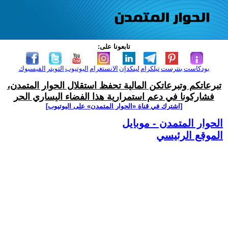
تابعونا على:
بودكاست
بنترست
تيلكرام
لينكدإن
الانستغرام
اليوتيوب
التويتر
الفيسبوك
تبرعاتكم وتبرعاتكن المالية تحفظ استقلال الحوار المتمدن،
فشاركونا في دعم استمرارية هذا الفضاء اليساري الحر
[اشترك في قناة ‫«الحوار المتمدن» على اليوتيوب]
الحوار المتمدن - موبايل
الموقع الرئيسي