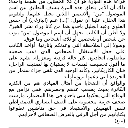
قراءة هذه العبارة هو أن كلا الخطأين من طبيعة واحدة؛
ذلك أن الأمر يتعلق هذه المرة بنسف التطابق بين اسم
الموصول "من" والاسمين اللذين يحيل عليهما. ولتقويم
هذا الخلل، علينا أن نقول: "(...) علم (اليازغي) أن حسن
العلوي وعبد الجليل باحدو هما من كانا وراء نشر الخبر".
ولا أظن أن الكاتب يجهل أن اسم الموصول "من" ينوب
عن شخص أو شخصين أو ثلاثة أشخاص وما فوق.
وصولا إلى الملاحظة التي وعدتكم بإثارتها، أؤاخذ الكاتب
على جعل الاستغلال الصحافي الذي ذهب ضحيته
مناضلون اتحاديون كثر حالة فردية ومعزولة. يشهد على
ما أقول تخصيصه لمساحة لا يستهان بها لصديقه الراحل،
فنان الكاريكاتير، وكأنه الوحيد الذي تلقى جزاء سنمار من
الجريدة التي دعمها بروساماته.
والواقع أن الضحايا من أمثال المهادي هم من الكثرة
الكاثرة بحيث يصعب عدهم وحصرهم. ففي تزامن مع
الوقائع التي يحكيها سي باحدو في هذا المضمار، مارست
صحف حزبية محسوبة على الصف اليساري الديمقراطي
نفس التهميش والاستبعاد في حق مناضلين تطوعوا
بكتاباتهم من أجل الرقي بالعرض الصحافي لأحزابهم.
(يتبع)