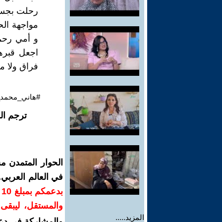
رحلت بجسده
مواجهة الحي
و أمي رحم 
اجعل قبره
فراق ولا م
#هاني_محمد_ا
ترجم ال
الحوار المتمدن م
في العالم العربي
ب
والمستقل، ليبقى ص
المزيد.....
والمشاركة في دع