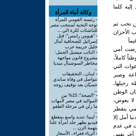
إليه كلما
وكالة أنباء المرأة
-
رئيسة القومي للمرأة
من تحب ثم
توجه التحية لمنتخب مصر
للناشئات لكرة الي ...
ب الأحزان
-
“هيومن رايتس”: قتل
يمآ
إسرائيل للصحافية آمال
خليل جريمة حرب
مرضت أمي
-
النائب ميشيل الجمل:
ً كاملاً،
مشروع قانون مواجهة
مخاطر السوشيال ميديا
عوات التي
...
-
لبنان.. التحقيقات
اعة وصبر
تتواصل في وفاة ساندي
 رحيلها،
حسيّان بعد توقيف زوجه
...
ان الوطن
-
“الصحة”: 15% من
لا يعوض،
المواليد في مصر لأمهات
ما زلن في مرحلة الطفو
امي ينفطر
...
ا أمل إلا
-
ليبيا: تنديد واسع بمقطع
فيديو يظهر جلد امرأة علنا
ت في عدم
بتهمة الزن ...
-
أثرياء فقراء.. الأسعار
ى آخر نفس