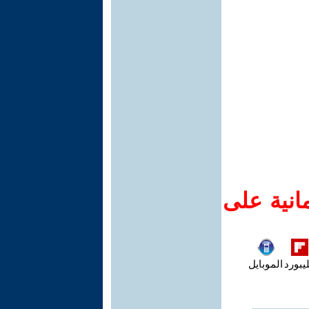
انية على
يبورد
الموبايل