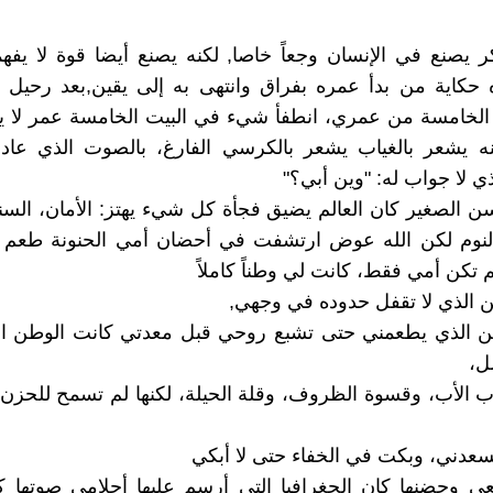
كر يصنع في الإنسان وجعاً خاصا, لكنه يصنع أيضا قوة لا يفهم
 حكاية من بدأ عمره بفراق وانتهى به إلى يقين,بعد رحيل 
 الخامسة من عمري، انطفأ شيء في البيت الخامسة عمر لا ي
نه يشعر بالغياب يشعر بالكرسي الفارغ، بالصوت الذي عاد 
ي لا جواب له: "وين أبي؟"
ن الصغير كان العالم يضيق فجأة كل شيء يهتز: الأمان، السند
النوم لكن الله عوض ارتشفت في أحضان أمي الحنونة طعم ا
 تكن أمي فقط، كانت لي وطناً كاملاً
 الذي لا تقفل حدوده في وجهي,
ن الذي يطعمني حتى تشبع روحي قبل معدتي كانت الوطن ا
مل،
 الأب، وقسوة الظروف، وقلة الحيلة، لكنها لم تسمح للحزن
عدني، وبكت في الخفاء حتى لا أبكي
 وحضنها كان الجغرافيا التي أرسم عليها أحلامي صوتها كا