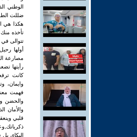
الوطني الذ
ضللت الطر
هكذا هي ال
تأخذه منك 
تتوالى في
أولها رحي
مصارعة الم
رأيتها تضع
كانت ترفع
وايمان، و
فهمت معنى
والحضن وا
والأمان ال
قلبي وينعق
ذكرياتك,وع
البكاء، بل