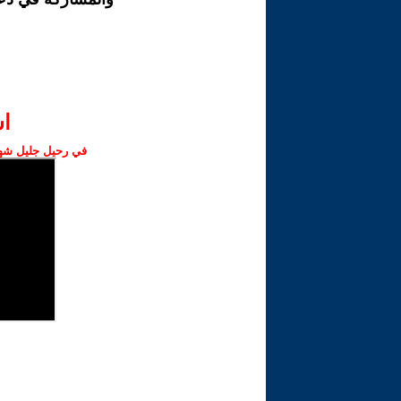
ا‫
في رحيل جليل شهبا