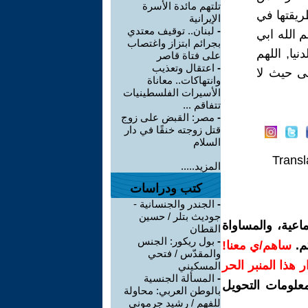
تلتهم مائدة الأسرة
ريقتها في
الإيرانية
-
لبنان.. توقيف معتدي
 الله ابي
بجرائم ابتزاز واغتصاب
يا, اللهم
على فتاة قاصر
-
اعتقال وتعذيب
ى حيث لا
وانتهاكات.. معاناة
الأسيرات الفلسطينيات
تتفاقم ...
-
مصر: القبض على زوج
قتل زوجته خنقًا في دار
السلام
Transl
المزيد.....
كتب ودراسات
-
الجندر والجنسانية -
جوديث بتلر / حسين
اعية، والمساواة
القطان
-
بول ريكور: الجنس
م.
ساهم/ي معنا!
والمقدّس / فتحي
رار هذا المنبر الحر
المسكيني
-
المسألة الجنسية
معلومات التحويل
بالوطن العربي: محاولة
للفهم / رشيد جرموني