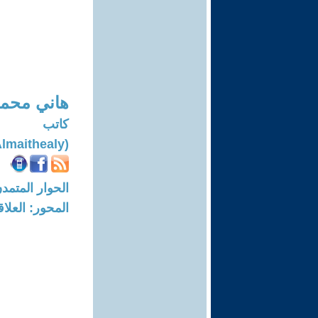
هاني محمد 
كاتب
(Hani Mohammed Almaithealy)
الحوار المتمدن-العدد: 8724 - 6
المحور: العلا