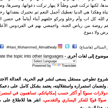
ا، لكنها تركت فيني وطناً لا ينهار تركت دعواتها، وصبرها، وط
اة وهكذا هي الدنيا تعطيك أجمل النعم ثم تختبرك بفقدانها رحم
الله كل اب وأم رحلو وتركو خلفهم أبناء أيتامآ في حضن الدن
م روضة من رياض الجنة، واجمعني بهم في الفردوس الأعل
رض ولا دموع.
لميثالي (هاشتاغ)
Hani_Mohammed_Almaithealy#
موضوع إلى لغات أخرى -
ate the topic into other languages
Powered by
Translate
شروع تطوعي مستقل يسعى لنشر قيم الحرية، العدالة الاجتم
. ولضمان استمراره واستقلاليته، يعتمد بشكل كامل على دعمك
دعمكم بمبلغ 10 دولارات سنويًا أو أكثر حسب إمكانياتكم، تساهمون في استم
وتًا قويًا للفكر اليساري والتقدمي
،
انقر هنا للاطلاع على 
م هذا المشروع
.