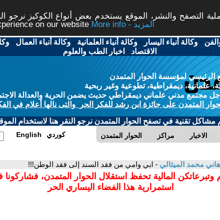
ة التصفح والنشر، الموقع يستخدم بعض أنواع الكوكيز نرجو النق
More info - المزيد
experience on our website
الفن
-
وكالة أنباء اليسار
-
وكالة أنباء العلمانية
-
وكالة أنباء العمال
-
وكا
الاقتصاد
-
اخبار الطب والعلوم
 الرئيسي لمؤسسة الحوار المتمدن
، علمانية، ديمقراطية، تطوعية وغير ربحية
ل مجتمع مدني علماني ديمقراطي حديث يضمن الحرية والعدالة الاجتم
حوار المتمدن على جائزة ابن رشد للفكر الحر والتى نالها أعلام في الفك
م مشاكل تقنية في تصفح الحوار المتمدن نرجو النقر هنا لاستخدام الموقع
كوردي
English
الاخبار
مراكز
الحوار المتمدن
اني محمد الميثالي
- ابي وامي من فقد السند إلى فقد الوطن!!!
 وتبرعاتكن المالية تحفظ استقلال الحوار المتمدن، فشاركونا 
استمرارية هذا الفضاء اليساري الحر