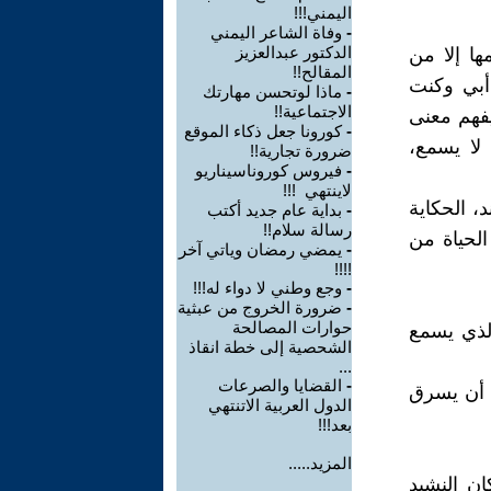
اليمني!!!
-
وفاة الشاعر اليمني
الدكتور عبدالعزيز
ها إلا من
المقالح!!
أبي وكنت
-
ماذا لوتحسن مهارتك
الاجتماعية!!
فهم معنى
-
كورونا جعل ذكاء الموقع
لا يسمع،
ضرورة تجارية!!
-
فيروس كوروناسيناريو
لاينتهي !!!
، الحكاية
-
بداية عام جديد أكتب
رسالة سلام!!
لحياة من
-
يمضي رمضان وياتي آخر
!!!!
-
وجع وطني لا دواء له!!!
-
ضرورة الخروج من عبثية
حوارات المصالحة
لذي يسمع
الشحصية إلى خطة انقاذ
...
-
القضايا والصرعات
 أن يسرق
الدول العربية الاتنتهي
بعد!!!
المزيد.....
ن النشيد