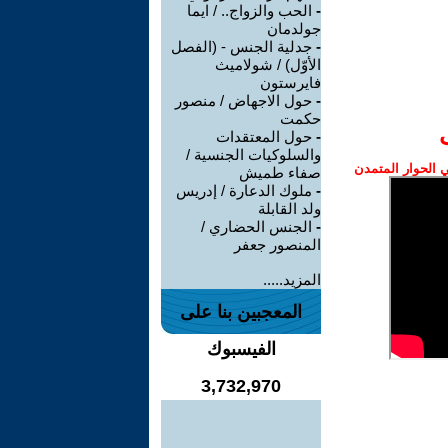
-
الحب والزواج.. / ايما
جولدمان
-
جدلية الجنس - (الفصل
الأوّل) / شولاميث
فايرستون
-
حول الاجهاض / منصور
حكمت
-
حول المعتقدات
والسلوكيات الجنسية /
الحوار المتمدن
صفاء طميش
-
ملوك الدعارة / إدريس
ولد القابلة
-
الجنس الحضاري /
المنصور جعفر
المزيد.....
المعجبين بنا على
الفيسبوك
3,732,970