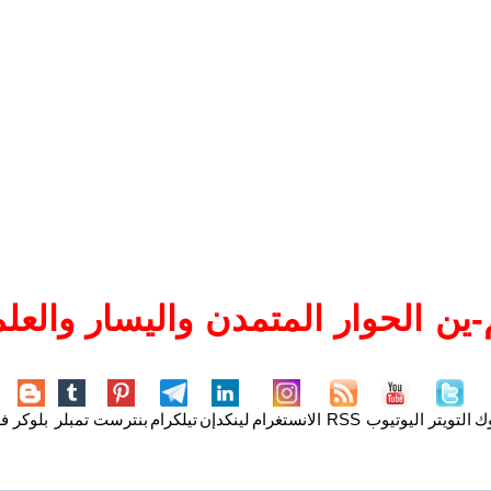
ين الحوار المتمدن واليسار والعلم
وك
التويتر
اليوتيوب
RSS
الانستغرام
لينكدإن
تيلكرام
بنترست
تمبلر
بلوكر
فل