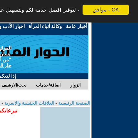
موافق - OK
لتوفير افضل خدمة لكم ولتسهيل عملي
أخبار عامة
-
وكالة أنباء المرأة
-
اخبار الأدب و
الموقع
يسارية
"من أج
حاز ال
إذا لديك
الزوار
اضافة/خدمات
بحث/الارشيف
الصفحة الرئيسية
-
العلاقات الجنسية والاسرية
-
ه
تبرعاتكم