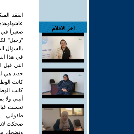
الفقد المب
عاشهاوهذه
اخر الافلام
صغيراً في
"رحيل" لك
بالسؤال الذ
في هذا الس
التي قبل 
جديد هي لم
كانت الوطن
كانت الوط
أنيني ولا ي
تحملت غياب
طفولتي
ضحكت لاتس
وتضحك معي