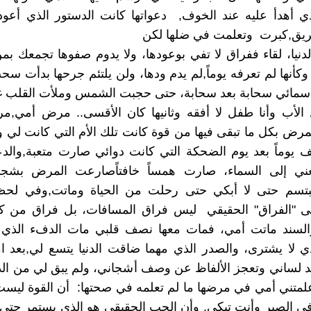
ي أهدأ عليه عند الخوف, دعواتها كانت الدستور الذي أعود 
يق,كبرت وتعلمت في ضلها لكن
دنيا، لقاء ففراق لا تفي بوعودها، ولا يدوم صفوها تجمعك ب
وكأنها لم تعرفه يوماً,لم يدم ودها، ولن يلتئم جرحها بدأت سح
 سمائي سحابة بعد سحابة، حتى حجبت الشمس وملأت القلب غ
ل الأب وأنا طفل لا أفقه وثانيها كان الأقسى.. مرض أمي,
رض بكل ما تبقى فيها من قوة كانت تلك الأم التي كانت لي وطنا
ف يوماً بعد يوم الضحكة التي كانت دوائي صارت متعبة,والد
ني إلى السماء، صارت همساً خافتاًصارعت المرض بشج
تبتسم حتى لا أبكي حتى رحلت من الحياة وماتت,وفي لحظة
 "الفراق" الحقيقي ليس فراق المسافات، بل فراق من ك
لسند ماتت أمي، فمات معها نصف قلبي مات الدفء الذي 
ذي لا يشترى، والصدر الذي مهما ضاقت الدنيا يتسع لي,بعد 
د لساني وتعجز الألفاظ عن وصف أشجاني، ولم يبق لي من الدني
لمتني أمي في مرضها ما لم تعلمه في صحتها: أن القوة ليس
 في الصبر وأنت تبكي, وأن الحب الحقيقي هو الذي يستمر حت