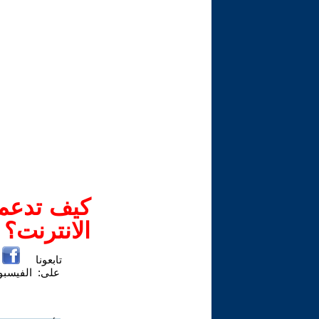
كيف تدعم-
الانترنت؟
تابعونا
على:
الفيسب