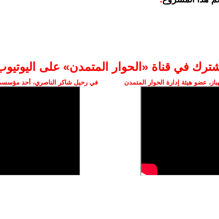
شترك في قناة «الحوار المتمدن» على اليوتيوب
ز، عضو هيئة إدارة الحوار المتمدن
في رحيل شاكر الناصري، أحد مؤسسي 