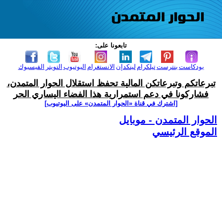
تابعونا على:
بودكاست
بنترست
تيلكرام
لينكدإن
الانستغرام
اليوتيوب
التويتر
الفيسبوك
تبرعاتكم وتبرعاتكن المالية تحفظ استقلال الحوار المتمدن،
فشاركونا في دعم استمرارية هذا الفضاء اليساري الحر
[اشترك في قناة ‫«الحوار المتمدن» على اليوتيوب]
الحوار المتمدن - موبايل
الموقع الرئيسي