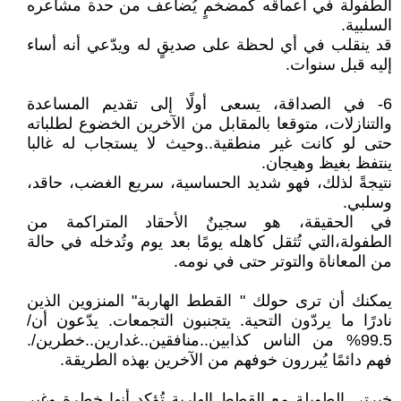
الطفولة في أعماقه كمضخمٍ يُضاعف من حدة مشاعره
السلبية.
قد ينقلب في أي لحظة على صديقٍ له ويدّعي أنه أساء
إليه قبل سنوات.
6- في الصداقة، يسعى أولًا إلى تقديم المساعدة
والتنازلات، متوقعا بالمقابل من الآخرين الخضوع لطلباته
حتى لو كانت غير منطقية..وحيث لا يستجاب له غالبا
ينتفظ بغيظ وهيجان.
نتيجةً لذلك، فهو شديد الحساسية، سريع الغضب، حاقد،
وسلبي.
في الحقيقة، هو سجينٌ الأحقاد المتراكمة من
الطفولة،التي تُثقل كاهله يومًا بعد يوم وتُدخله في حالة
من المعاناة والتوتر حتى في نومه.
يمكنك أن ترى حولك " القطط الهاربة" المنزوين الذين
نادرًا ما يردّون التحية. يتجنبون التجمعات. يدّعون أن/
99.5% من الناس كذابين..منافقين..غدارين..خطرين/.
فهم دائمًا يُبررون خوفهم من الآخرين بهذه الطريقة.
خبرتي الطويلة مع القطط الهاربة تُؤكد أنها خطرة وغير