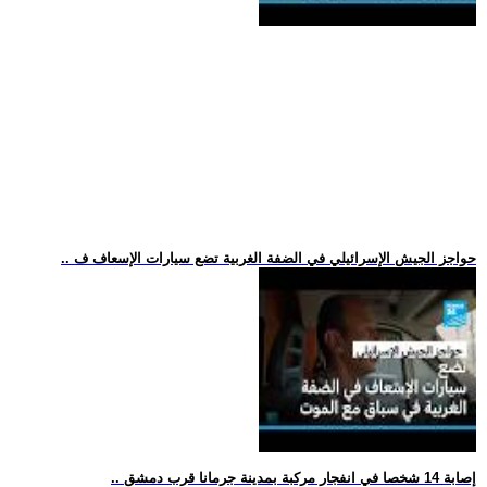
.. حواجز الجيش الإسرائيلي في الضفة الغربية تضع سيارات الإسعاف ف
.. إصابة 14 شخصا في انفجار مركبة بمدينة جرمانا قرب دمشق