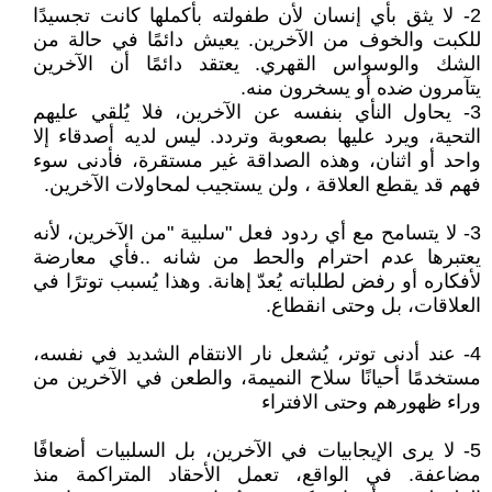
2- لا يثق بأي إنسان لأن طفولته بأكملها كانت تجسيدًا
للكبت والخوف من الآخرين. يعيش دائمًا في حالة من
الشك والوسواس القهري. يعتقد دائمًا أن الآخرين
يتآمرون ضده أو يسخرون منه.
3- يحاول النأي بنفسه عن الآخرين، فلا يُلقي عليهم
التحية، ويرد عليها بصعوبة وتردد. ليس لديه أصدقاء إلا
واحد أو اثنان، وهذه الصداقة غير مستقرة، فأدنى سوء
فهم قد يقطع العلاقة ، ولن يستجيب لمحاولات الآخرين.
3- لا يتسامح مع أي ردود فعل "سلبية "من الآخرين، لأنه
يعتبرها عدم احترام والحط من شانه ..فأي معارضة
لأفكاره أو رفض لطلباته يُعدّ إهانة. وهذا يُسبب توترًا في
العلاقات، بل وحتى انقطاع.
4- عند أدنى توتر، يُشعل نار الانتقام الشديد في نفسه،
مستخدمًا أحيانًا سلاح النميمة، والطعن في الآخرين من
وراء ظهورهم وحتى الافتراء
5- لا يرى الإيجابيات في الآخرين، بل السلبيات أضعافًا
مضاعفة. في الواقع، تعمل الأحقاد المتراكمة منذ