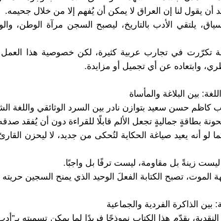
 أن يقول لنا إن العراق لا يمكن أن يُفهم إلا من خلال جحيمه.
ياق، يلتقي الأدب بالتاريخ، ليصبح السجن مرآة الوطن، وال
ة تكرّرت في تجارب عربية كثيرة، لكن خصوصية هذا العمل
ي، وابتعاده عن أي تجميل أو مزايدة.
لغة: بين البلاغة والمأساة
وب كاظم حسن سعيد بتوازن نادر بين السرد الوثائقي واللغة الش
نة بطاقةٍ جماليةٍ تجعل الألم قابلًا للقراءة دون أن يُفقد صدقه
ا لو أنه يعيد صياغة الحكاية لتُحكى من جديد، لا ليحزن القار
ليست زينةً بل مقاومة، ليست ترفًا بل واجبًا.
الموت، تصبح الكتابة الفعلَ الوحيد الذي يمنح السجين حريته ا
: بين الذاكرة الفردية والجماعية
النقدية، يقدّم هذا الكتاب نموذجًا فريدًا لما يمكن تسميته بـ”أد