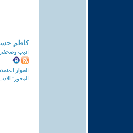
كاظم حسن
اديب وصحفي
الحوار المتمدن-العدد: 8724 - 6
المحور: الادب