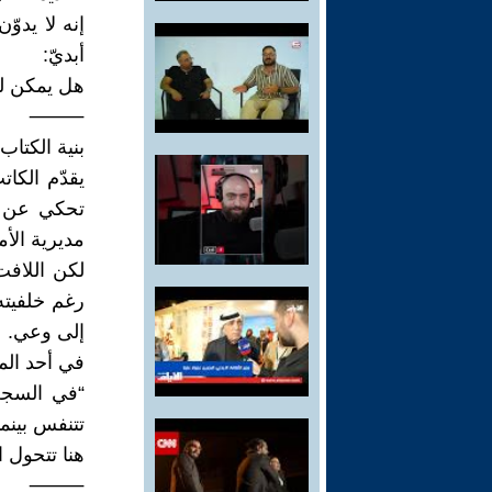
إنه لا يدوّ
أبديّ:
هل يمكن لل
⸻
بنية الكتاب
يقدّم الكا
تحكي عن مك
مديرية الأم
لكن اللافت
رغم خلفيته
إلى وعي.
في أحد الم
“في السجن،
تتنفس بينم
هنا تتحول ا
⸻