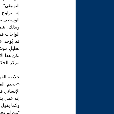
التوثيقي”.
إنه يزاوج 
الوسطى بين
وبذلك، ين
الواحات في
قد يُؤخذ ع
تحليلٍ موس
لكن هذا الا
مركز الحكا
⸻
خلاصة القو
«جحيم الم
الإنساني ف
إنه عمل يذك
وكما يقول 
“من لم يخ