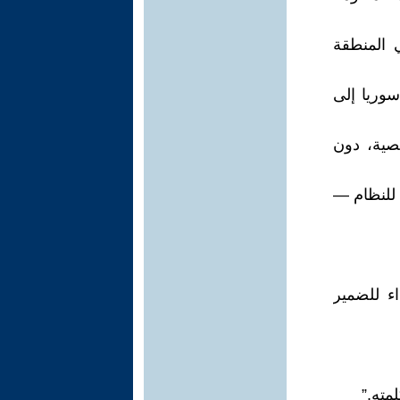
ي المنطقة
وريا إلى
خصية، دون
ا للنظام —
ء للضمير
ته.”