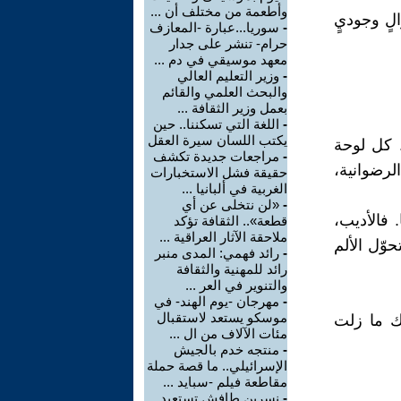
وأطعمة من مختلف أن ...
الٍ وجوديٍ
-
سوريا...عبارة -المعازف
حرام- تنشر على جدار
معهد موسيقي في دم ...
-
وزير التعليم العالي
والبحث العلمي والقائم
بعمل وزير الثقافة ...
-
اللغة التي تسكننا.. حين
يكتب اللسان سيرة العقل
. كل لوحة
-
مراجعات جديدة تكشف
لرضوانية،
حقيقة فشل الاستخبارات
الغربية في ألبانيا ...
-
«لن نتخلى عن أي
 فالأديب،
قطعة».. الثقافة تؤكد
ملاحقة الآثار العراقية ...
وّل الألم
-
رائد فهمي: المدى منبر
رائد للمهنية والثقافة
والتنوير في العر ...
-
مهرجان -يوم الهند- في
موسكو يستعد لاستقبال
نك ما زلت
مئات الآلاف من ال ...
-
منتجه خدم بالجيش
الإسرائيلي.. ما قصة حملة
مقاطعة فيلم -سبايد ...
-
نسرين طافش تستعيد