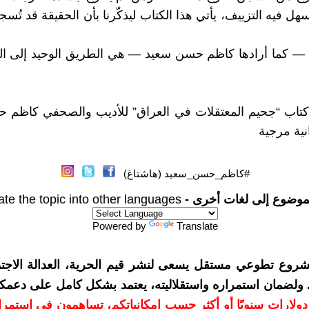
هل فيه التزييف، يأتي هذا الكتاب ليذكّرنا بأن الحقيقة قد تُسجن
ة — كما أرادها كاظم حسن سعيد — هي الطريق الوحيد إلى الع
كتاب “جحيم المعتقلات في العراق” للأديب والصحفي كاظم 
نية مرجية
#كاظم_حسن_سعيد (هاشتاغ)
موضوع إلى لغات أخرى -
ate the topic into other languages
Powered by
Translate
شروع تطوعي مستقل يسعى لنشر قيم الحرية، العدالة الاجتم
. ولضمان استمراره واستقلاليته، يعتمد بشكل كامل على دعمك
دعمكم بمبلغ 10 دولارات سنويًا أو أكثر حسب إمكانياتكم، تساهمون في استم