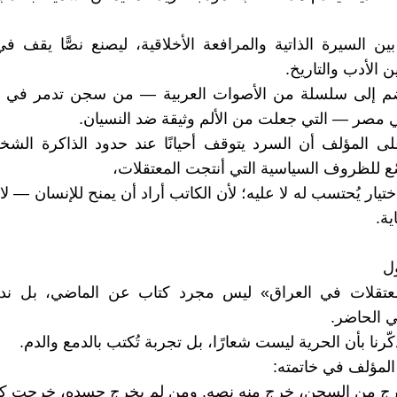
بين السيرة الذاتية والمرافعة الأخلاقية، ليصنع نصًّا يقف ف
 الأدب والتاريخ.
ضم إلى سلسلة من الأصوات العربية — من سجن تدمر في س
 مصر — التي جعلت من الألم وثيقة ضد النسيان.
لى المؤلف أن السرد يتوقف أحيانًا عند حدود الذاكرة الش
ّع للظروف السياسية التي أنتجت المعتقلات،
ختيار يُحتسب له لا عليه؛ لأن الكاتب أراد أن يمنح للإنسان — ل
ية.
ل
عتقلات في العراق» ليس مجرد كتاب عن الماضي، بل ندا
ي الحاضر.
ّرنا بأن الحرية ليست شعارًا، بل تجربة تُكتب بالدمع والدم.
المؤلف في خاتمته:
رج من السجن، خرج منه نصه. ومن لم يخرج جسده، خرجت كلم