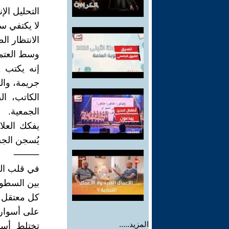
التحليل ال
لا يكتفي س
الانتظار ال
وسط العتم
إنه يكتب ع
جريمة، والذ
الكاتب، ال
الجمعية.
يفكك العلا
يُسجن الجس
⸻
في قلب ال
بين السطور
كل معتقل 
على أسوار 
المزيد.....
تختلط أسما