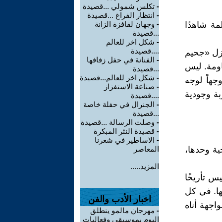
-
تكلس شمولي ...قصيدة
-
انتظار الفراغ‏ ...قصيدة
مة شاهدًا
-
وجهان لقافزة الزانة
...قصيدة
-
شكل اخر للعالم
....قصيدة
لزل «جحيم
-
الفنانة في حفل زفافها
اومة. ليس
...قصيدة
-
شكل اخر للعالم...قصيدة
جهاً لوجه
-
صناعة الاستفزاز
بة وجودية
....قصيدة
-
الجنرال في حفلة خاصة
...قصيدة
-
وصلت الرسالة ...قصيدة
-
قصيدة النثر المبكرة
-
الاساطير في شعرنا
ية وحدها،
المعاصر
المزيد.....
س تأريخًا
ها. في كل
اخبار الأدب والفن
اجهة أناه
-
مهرجان مالمو ينطلق
اليوم بموسيقى وفعاليات