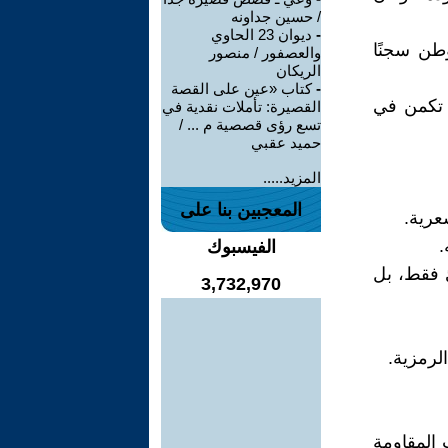
/ حسين جداونه
-
ديوان 23 الحاوي
وطن سجنًا
والعصفور / منصور
الريكان
-
كتاب «عين على القصة
 تكمن في
القصيرة: تأملات نقدية في
تسع رؤى قصصية م ... /
حميد عقبي
المزيد.....
المعجبين بنا على
عرية.
.
الفيسبوك
ئ فقط، بل
3,732,970
لرمزية.
ب المقاومة