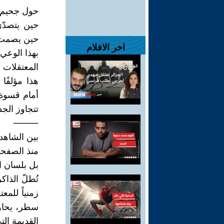
حول جحيم 
حين يتصدّى
حين يصمت ا
اخر الافلام
بهذا الوعي
المعتقلات 
هذا مؤلفًا
أمام قسوة 
تتجاوز الجد
⸻
بين الشاهد
منذ الصفحات
بل بلسان ا
تُطلّ الذا
زمنياً للم
سطر، يحاور
القديمة الت