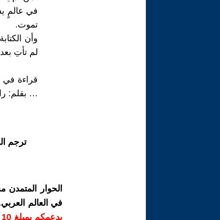
في عالمٍ يس
تموت.
وأن الكتاب
لم تأتِ بعد
قراءة في 
… بقلم: را
ترجم ال
الحوار المتمدن م
في العالم العربي
ب