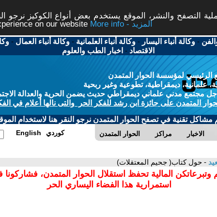
ة التصفح والنشر، الموقع يستخدم بعض أنواع الكوكيز نرجو النق
More info - المزيد
experience on our website
الفن
-
وكالة أنباء اليسار
-
وكالة أنباء العلمانية
-
وكالة أنباء العمال
-
وكا
الاقتصاد
-
اخبار الطب والعلوم
 الرئيسي لمؤسسة الحوار المتمدن
، علمانية، ديمقراطية، تطوعية وغير ربحية
ل مجتمع مدني علماني ديمقراطي حديث يضمن الحرية والعدالة الاجتم
حوار المتمدن على جائزة ابن رشد للفكر الحر والتى نالها أعلام في الفك
م مشاكل تقنية في تصفح الحوار المتمدن نرجو النقر هنا لاستخدام الموقع
كوردي
English
الاخبار
مراكز
الحوار المتمدن
يد
- حول كتاب‏( جحيم المعتقلات‏)
 وتبرعاتكن المالية تحفظ استقلال الحوار المتمدن، فشاركونا 
استمرارية هذا الفضاء اليساري الحر