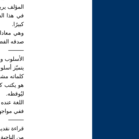
المؤلف يريد
في هذا الس
كبيرًا.
وهي معادل
صدقه الفطر
⸻
الأسلوب وال
يتميّز أسل
كلماته مشحو
هو يكتب كم
ليُوقظه.
اللغة عنده 
ففي مواجهة 
⸻
قراءة نقدية
من الناحية 