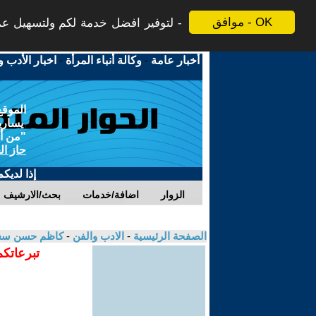
موافق - OK
لتوفير افضل خدمة لكم ولتسهيل عملي
أخبار عامة
-
وكالة أنباء المرأة
-
اخبار الأدب و
الموقع
يسارية
"من أج
حاز ال
إذا لديك
الزوار
اضافة/خدمات
بحث/الارشيف
الصفحة الرئيسية
-
الادب والفن
-
كاظم حسن سع
تبرعاتكم