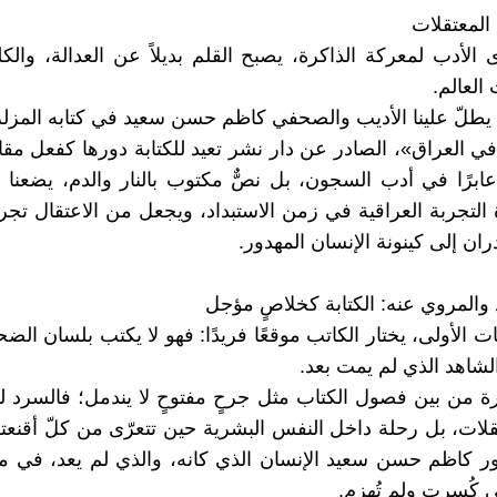
المعتقلات
 الأدب لمعركة الذاكرة، يصبح القلم بديلاً عن العدالة، والكل
لعالم.
 يطلّ علينا الأديب والصحفي كاظم حسن سعيد في كتابه المز
في العراق»، الصادر عن دار نشر تعيد للكتابة دورها كفعل مق
 عابرًا في أدب السجون، بل نصٌّ مكتوب بالنار والدم، يضعنا و
التجربة العراقية في زمن الاستبداد، ويجعل من الاعتقال تجر
ران إلى كينونة الإنسان المهدور.
 والمروي عنه: الكتابة كخلاصٍ مؤجل
 الأولى، يختار الكاتب موقعًا فريدًا: فهو لا يكتب بلسان الضح
لشاهد الذي لم يمت بعد.
كرة من بين فصول الكتاب مثل جرحٍ مفتوحٍ لا يندمل؛ فالسرد لي
عتقلات، بل رحلة داخل النفس البشرية حين تتعرّى من كلّ أقنعت
 كاظم حسن سعيد الإنسان الذي كانه، والذي لم يعد، في مو
ي كُسرت ولم تُهزم.