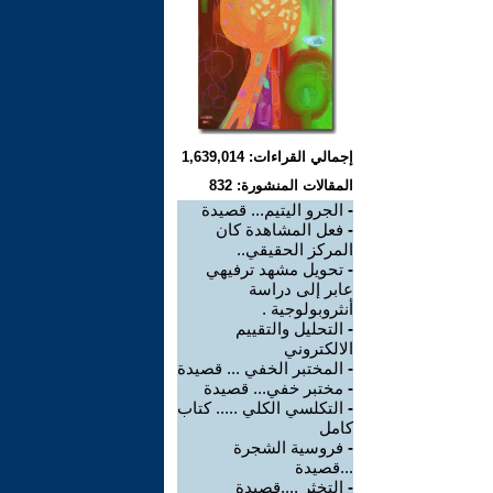
إجمالي القراءات: 1,639,014
المقالات المنشورة: 832
-
الجرو اليتيم... قصيدة
-
فعل المشاهدة كان
المركز الحقيقي..
-
تحويل مشهد ترفيهي
عابر إلى دراسة
أنثروبولوجية .
-
التحليل والتقييم
الالكتروني
-
المختبر الخفي ... قصيدة
-
مختبر خفي... قصيدة
-
التكلسي الكلي ..... كتاب
كامل
-
فروسية الشجرة
...قصيدة
-
التخثر ....قصيدة