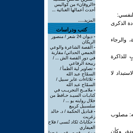
«الروقان» من كواليس
أحدث أعمالها الغنائية ...
لنفسي:
المزيد.....
دة الذكرى
كتب ودراسات
-
ديوان 24 شعر / منصور
، والرجاء
الريكان
-
القصة الشاعرة والوعي
الجمعي الحداثي/ مقاربة
 للذاكرة
في دور القصة الش ... /
ربيحة الرفاعي
-
تصاوير لية الظمأ /
ستبداد لا
السمّاح عبد الله
-
ثلاثاءات عابر سبيل /
السمّاح عبد الله
-
ملامــح التجريــب في
كتابـات السيـد حـافظ من
خلال روايته يو ... /
سلسبيل كريبع
-
قناديل الحكمة / د. خالد
ه: مصلوب
زغريت
-
حكاياتْ تَكاد تُنسى / فلاح
العيفاري
ودة، وكأن
-
وعي ـ قصص قصيرة جدا