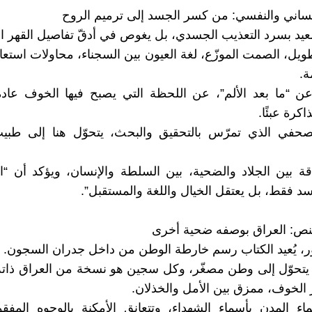
إنساني والنفسي: من كسر الجسد إلى ترميم الروح
عيد بسرد التعذيب الجسدي، بل يغوص في أدقّ تفاصيل القهر ا
طويل، الصمت الموزّع، لغة العيون بين السجناء، محاولات استعا
ة.
ن “ما بعد الألم”، عن اللحظة التي يصبح فيها الخوف عادة
اكرة عبئًا.
صحفي الذي تمرّس بالتحقيق والبحث، يتحوّل هنا إلى طبيبٍ
قة بين الجلاد والضحية، بين السلطة والإنسان، ويؤكد أن “الا
د فقط، بل يعتقل الخيال واللغة والمستقبل”.
نص: العراق بوصفه ضحية أخرى
، يُعيد الكتاب رسم خارطة الوطن من داخل جدران السجون.
يتحوّل إلى وطن مصغّر، وكل سجين هو نسخة من العراق ذات
الخوف، ممزق بين الأمل والخذلان.
ء المدن بأسماء الشهداء، وتتعانق الأمكنة بالوجوه المفق