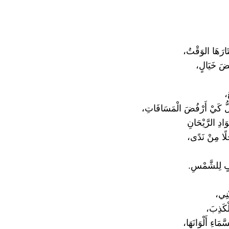
تَارَهَا الوَقْتُ،
حْضَ خَيَالٍ،
،
لُّ كَيْ أَرْفُضَ الْمَسَافَاتِ،
َادِ الرَّيْحَانِ
جُلًا مِنْ نَدًى،
فٍ لِلشَّمْسِ.
ْنِي،
ْكَذِبَ،
َاءِ أَلْوَانَهَا،