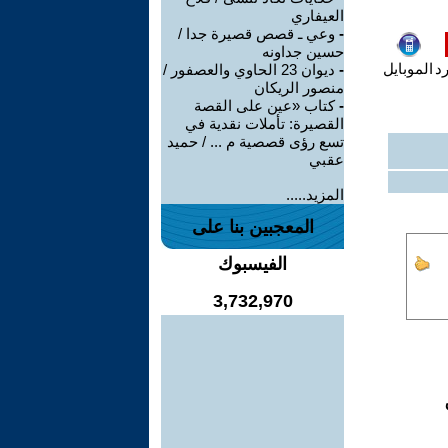
العيفاري
-
وعي ـ قصص قصيرة جدا /
حسين جداونه
رد
الموبايل
-
ديوان 23 الحاوي والعصفور /
منصور الريكان
-
كتاب «عين على القصة
القصيرة: تأملات نقدية في
تسع رؤى قصصية م ... / حميد
عقبي
المزيد.....
المعجبين بنا على
الفيسبوك
3,732,970