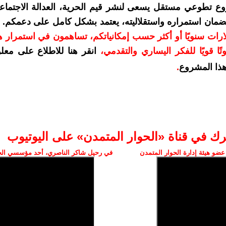
وع تطوعي مستقل يسعى لنشر قيم الحرية، العدالة الاجتماعي
لضمان استمراره واستقلاليته، يعتمد بشكل كامل على دعمكم.
م بمبلغ 10 دولارات سنويًا أو أكثر حسب إمكانياتكم، تساهمون في استمرار 
ا قويًا للفكر اليساري والتقدمي
،
انقر هنا للاطلاع على معل
ذا المشروع
.
رك في قناة «الحوار المتمدن» على اليوتيوب
ضو هيئة إدارة الحوار المتمدن
في رحيل شاكر الناصري، أحد مؤسسي الح