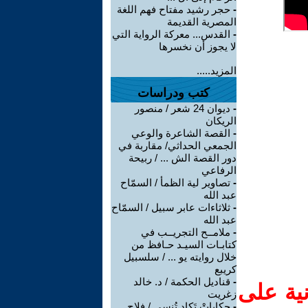
-
حجر رشيد مفتاح فهم اللغة
المصرية القديمة
-
القدس... معركة الرواية التي
لا يجوز أن نخسرها
المزيد.....
كتب ودراسات
-
ديوان 24 شعر / منصور
الريكان
-
القصة الشاعرة والوعي
الجمعي الحداثي/ مقاربة في
دور القصة الش ... / ربيحة
الرفاعي
-
تصاوير لية الظمأ / السمّاح
عبد الله
-
ثلاثاءات عابر سبيل / السمّاح
عبد الله
-
ملامــح التجريــب في
كتابـات السيـد حـافظ من
خلال روايته يو ... / سلسبيل
كريبع
-
قناديل الحكمة / د. خالد
نية على
زغريت
-
حكاياتْ تَكاد تُنسى / فلاح