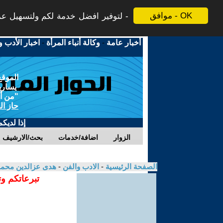
موافق - OK
لتوفير افضل خدمة لكم ولتسهيل عملي
أخبار عامة
-
وكالة أنباء المرأة
-
اخبار الأدب و
الموقع
يسارية
"من أج
حاز ال
إذا لديك
الزوار
اضافة/خدمات
بحث/الارشيف
الصفحة الرئيسية
-
الادب والفن
-
هدى عزالدين محم
تبرعاتكم وت