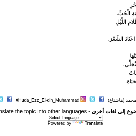
حْرِ
ةِ الْحُبِّ،
َامِ اللَّيْلِ
عْتَادَ الشِّعْرَ.
ُهَا
َجَلِّي،
َاتٌ
َيَاةِ.
حمد (هاشتاغ)
Huda_Ezz_El-din_Muhammad#
وع إلى لغات أخرى -
nslate the topic into other languages
Powered by
Translate