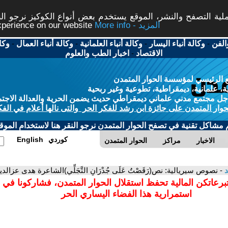
ة التصفح والنشر، الموقع يستخدم بعض أنواع الكوكيز نرجو النق
More info - المزيد
experience on our website
الفن
-
وكالة أنباء اليسار
-
وكالة أنباء العلمانية
-
وكالة أنباء العمال
-
وكا
الاقتصاد
-
اخبار الطب والعلوم
 الرئيسي لمؤسسة الحوار المتمدن
، علمانية، ديمقراطية، تطوعية وغير ربحية
ل مجتمع مدني علماني ديمقراطي حديث يضمن الحرية والعدالة الاجتم
حوار المتمدن على جائزة ابن رشد للفكر الحر والتى نالها أعلام في الفك
م مشاكل تقنية في تصفح الحوار المتمدن نرجو النقر هنا لاستخدام الموقع
كوردي
English
الاخبار
مراكز
الحوار المتمدن
د
- نصوص سيريالية: نص(رَقَصْتُ عَلَى جُدْرَانِ التَّجَلِّي)الشاعرة هدى عزا
برعاتكن المالية تحفظ استقلال الحوار المتمدن، فشاركونا في 
استمرارية هذا الفضاء اليساري الحر