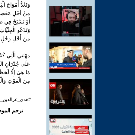
وَتَعُدُّ أَمْوَاجَ الْبَ
مِنْ أَجْلِ مَعْصِيَ
أَوْ تَسْبَحُ فِي ظَل
وَتَدْعُو الْجِنِّيَّاتِ
مِنْ أَجْلِ رَجُلٍ ا
مِهْنَتِي الَّتِي كَتَبْت
عَلَى جُدْرَانِ التّ
مَا هِيَ إِلَّا لَحَظ
مِنَ الْمَوْتِ وَالْح
#هدى_عزالدين_م
ترجم الموض