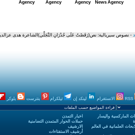
د
- نصوص سيريالية: نص(رَقَصْتُ عَلَى جُدْرَانِ التَّجَلِّي)الشاعرة هدى عزا
RSS
الانستغرام
لينكد إن
تيلكرام
بنترست
بلوكر
ث الماركسية واليسار
اخبار التمدن
ة
حملات الحوار المتمدن التضامنية
حاث العلمانية في العالم
الارشيف
أرشيف الاستفتاءات