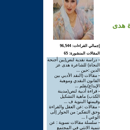
رة هدى
إجمالي القراءات: 96,544
المقالات المنشورة: 65
-
دراسة نقدية لنص(بين أجنحة
النجاة) للشاعرة هدى عز
الدين :حين ...
-
مقالات (النقد الأدبي بين
القانون النقدي وموهبة
الإبداع)بقلم ...
-
قراءة أدبية لنص(مدينة
الكذب) ماهية التشكيل
وقيمتها البنوية ف ...
-
مقالات :عن العقل والقراءة
وحق التفكير: من الحوار إلى
الوعي ا ...
-
سلسلة مقالات نسوية : عن
تنمية الانثي في المجتمع