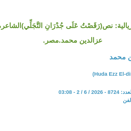
ة: نص(رَقَصْتُ عَلَى جُدْرَانِ التَّجَلِّي)الشاع
عزالدين محمد.مصر.
ن محمد
 / 2 - 03:08
لفن