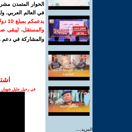
الحوار المتمدن مشر
في العالم العربي. و
بدعمك
والمستقل، ليبقى صوتً
والمشاركة في دعم ه
اشت‫
في رحيل جليل شهباز، ع
المزيد.....