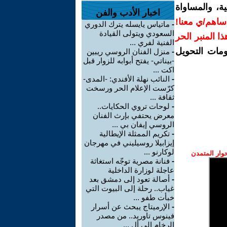
ة، والمساواة
اخبار الأدب والفن
ساهم/ي معنا!
-
ماتياس يايسله يترك الدوري
السعودي ويتولى القيادة
هذا المنبر الحر
الفنية لفري ...
ومات التحويل
-
منزل الفنان الروسي ريبين
-بيناتي- يفتح أبوابه للزوار قبل
اكت ...
-
النائب نهلة الأفندي: -المدى-
كرّست الإعلام الحر ورسخت
ثقافة ...
-
لوحات تروي الحكايات..
معرض يحتفي بإرث الفنان
الروسي إيفان بي ...
-
تكريم الممثلة الإيطالية
إيزابيلا روسيليني في مهرجان
لوكارنو ...
وار المتمدن
-
فنانة مصرية توجّه استغاثة
عاجلة لوزارة الداخلية
-
أصالة تعود إلى دمشق بعد
غياب.. رحلة إلى البيوت التي
خبأت طفو ...
-
الإرميتاج يبحث عن أسرار
فينوس تاوريد.. من مصدر
الرخام إلى أل ...