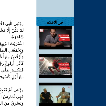
اخر الافلام
مِهْنَتِي الَّتِي اخْ
لَمْ تَكُنْ إِلَّا مَ
شَاعِرَةً،
اشْتَرَيْتُ الرَّبِيعَ
وَيَجْمَعُنِي الظِّ
وَأَرْقُصُ مَعَ أَعْو
كَأَنِّي أُرَاوِغُ رَ
فَيَنْكَسِرَ ظِلِّي
مَعَ أَوَّلِ كُسُو
مِهْنَتِي لَمْ تُعْجِب
فَهِيَ تُمَارِسُ ال
وَتَسْرِقُ مِنَ السَّم