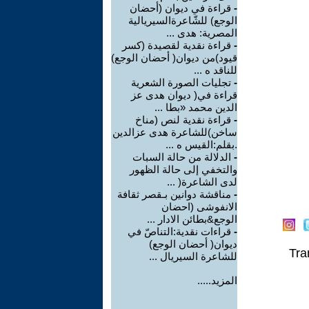
-
قراءة في ديوان (أحضان
الوجع) للشّاعرةالسيريالية
المصرية: هدى ...
-
قراءة نقدية لقصيدة (كسر
قيود)من ديوان( أحضان الوجع)
للناقد ه ...
-
تجليات الصورة الشعرية
قراءة في( ديوان هدى عز
الدين محمد «بطا ...
-
قراءة نقدية لنص (مناخ
ساخن)للشاعرة هدى عزالدين
.بقلم:القيس ه ...
-
الدلالة من حالة السبات
والتخفي إلى حالة الظهور
لدى الشاعرة( ...
-
مناقشة دوانين بـقصر ثقافة
الانفوشى (احضان
الوجع&بطائن الادار ...
-
قراءات نقدية:التناصّ في
ديوان( أحضان الوجع)
Tra
للشاعرة السيريال ...
المزيد.....