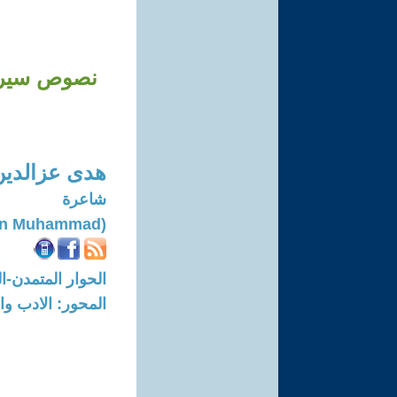
نصوص سيريالي
هدى عزالدي
شاعرة
(Huda Ezz El-din Muhammad)
الحوار المتمدن-العدد: 8724 - 2026 / 6
المحور: الادب وا