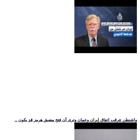
.. واشنطن تترقب اتفاق إيران وعمان وترى أن فتح مضيق هرمز قد يكون