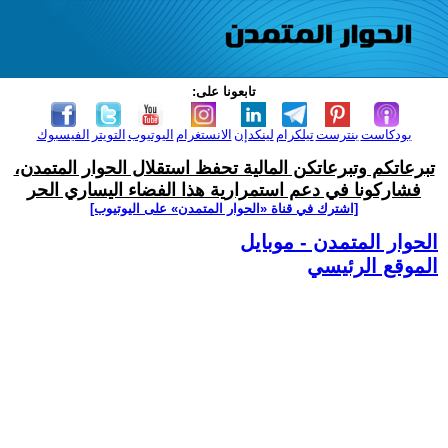
تابعونا على:
بودكاست
بنترست
تيلكرام
لينكدإن
الانستغرام
اليوتيوب
التويتر
الفيسبوك
تبرعاتكم وتبرعاتكن المالية تحفظ استقلال الحوار المتمدن،
فشاركونا في دعم استمرارية هذا الفضاء اليساري الحر
[اشترك في قناة ‫«الحوار المتمدن» على اليوتيوب]
الحوار المتمدن - موبايل
الموقع الرئيسي