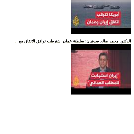
.. الدكتور محمد صالح صدقيان: سلطنة عمان اشترطت توافق الاتفاق مع