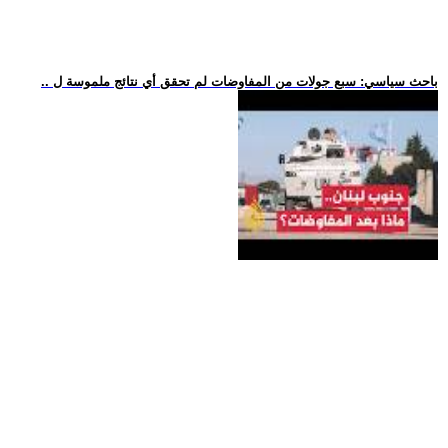
.. باحث سياسي: سبع جولات من المفاوضات لم تحقق أي نتائج ملموسة ل