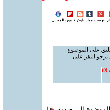
م
بنترست
تمبلر
بلوكر
فليبورد
الموبايل
عليق على الموضوع
نرجو النقر على -
 (
0
)
الموضوع الى صديق
|