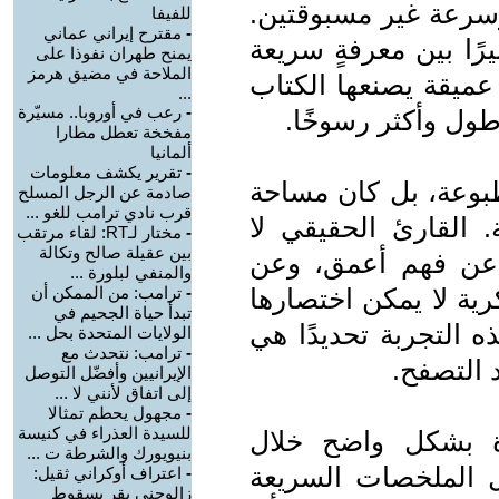
وسرعة غير مسبوقتين.
للفيفا
-
مقترح إيراني عماني
رًا بين معرفةٍ سريعة
يمنح طهران نفوذا على
الملاحة في مضيق هرمز
عميقة يصنعها الكتاب
...
-
رعب في أوروبا.. مسيّرة
ول وأكثر رسوخًا.
مفخخة تعطل مطارا
ألمانيا
-
تقرير يكشف معلومات
طبوعة، بل كان مساحة
صادمة عن الرجل المسلح
قرب نادي ترامب للغو ...
 القارئ الحقيقي لا
-
مختار لـRT: لقاء مرتقب
بين عقيلة صالح وتكالة
عن فهم أعمق، وعن
والمنفي لبلورة ...
رية لا يمكن اختصارها
-
ترامب: من الممكن أن
تبدأ حياة الجحيم في
 التجربة تحديدًا هي
الولايات المتحدة بحل ...
-
ترامب: نتحدث مع
د التصفح.
الإيرانيين وأفضّل التوصل
إلى اتفاق لأنني لا ...
-
مجهول يحطم تمثالا
للسيدة العذراء في كنيسة
ءة بشكل واضح خلال
بنيويورك والشرطة ت ...
ل الملخصات السريعة
-
اعتراف أوكراني ثقيل:
زالوجني يقر بسقوط