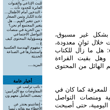
للبث الإذاعي والقنوات
العابرة للحدود تأث ...
-
التدخين أمام الأطفال…
عادة الكبار وثمن الصغار
-
حين تتغير القيم… هل
يتغير المجتمع أم نحن؟
-
بين الحرية في منصات
ا بشكل غير مسبوق،
التواصل الاجتماعي
ومسؤولية المحتوى كيف
 خلال ثوانٍ معدودة،
غ ...
-
مفهوم الهندسة العكسية
 هل ما زال للكتاب
واستثمارها في الصناعة
الحديثة
 وهل بقيت القراءة
 الهائل من المحتوى
المزيد.....
أخبار عامة
-
نائب ترامب عن
ة للمعرفة كما كان في
المفاوضات مع الإيرانيين:
-يصعب التعامل معهم ون
ية ومنصات التواصل
...
 اليومية، حتى أصبحت
-
إنفانتينو يعتذر عن
الأخطاء مع بقائه رئيساً