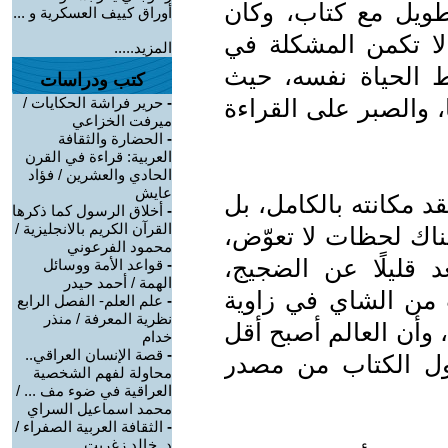
ويل مع كتاب، وكأن
أوراق كييف العسكرية و ...
 لا تكمن المشكلة في
المزيد.....
 الحياة نفسه، حيث
كتب ودراسات
ًا، والصبر على القراءة
-
حرير فراشة الحكايات /
ميرفت الخزاعي
-
الحضارة والثقافة
العربية: قراءة في القرن
الحادي والعشرين / فؤاد
عايش
د مكانته بالكامل، بل
-
أخلاق الرسول كما ذكرها
القرآن الكريم بالانجليزية /
هناك لحظات لا تعوّض،
محمود الفرعوني
د قليلًا عن الضجيج،
-
قواعد الأمة ووسائل
الهمة / أحمد حيدر
من الشاي في زاوية
-
علم العلم- الفصل الرابع
نظرية المعرفة / منذر
، وأن العالم أصبح أقل
خدام
-
قصة الإنسان العراقي..
حول الكتاب من مصدر
محاولة لفهم الشخصية
العراقية في ضوء مف ... /
محمد اسماعيل السراي
-
الثقافة العربية الصفراء /
د. خالد زغريت