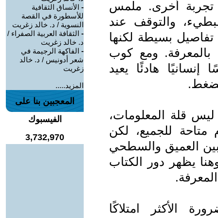
 تجربة أخرى. ملمس
-
الأنساق الثقافية
للأسطورة في القصة
بطيء، والتوقف عند
النسوية / د. خالد زغريت
-
الثقافة العربية الصفراء /
ا تفاصيل بسيطة لكنها
د. خالد زغريت
ن بالمعرفة. ومع كوب
-
الفاكهة الرجيمة في
شعر أدونيس / د. خالد
نسانيًا هادئًا يعيد
زغريت
لضغط.
المزيد.....
المعجبين بنا على
ليس قلة المعلومات،
الفيسبوك
متاحة للجميع، لكن
3,732,970
 بين العميق والسطحي
ا يظهر دور الكتاب
المعرفة.
ة الأكثر امتلاكًا