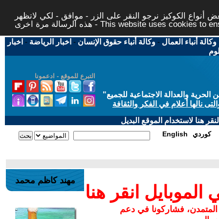
 أنواع الكوكيز نرجو النقر على الزر - موافق - لكي لاتظهر
This website uses cookies to ensure you ge
وكالة أنباء العمال
-
وكالة أنباء حقوق الإنسان
-
اخبار الرياضة
-
اخبار
لوم
التبرع للموقع - ادعمونا
حرية والعدالة الاجتماعية للجميع
"
تى نالها أعلام في الفكر والثقافة
قر هنا لاستخدام الموقع البديل
كوردي
English
مهند كاظم محمد
لموبايل انقر هنا
 المتمدن، فشاركونا في دعم