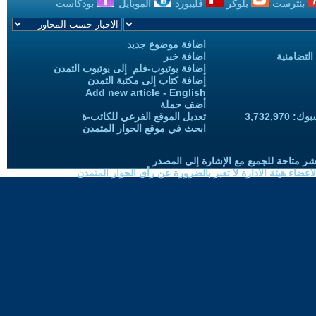
بنترست
بلوكر
فليبورد
الموبايل
بودكاست
اضافة موضوع جديد
التضامنية
اضافة خبر
إضافة يوتيوب-فلم إلى يوتيوب التمدن
إضافة كتاب إلى مكتبة التمدن
Add new article - English
أضف حملة
3,732,97
تعديل الموقع الفرعي للكاتب-ة
ابحث في موقع الحوار المتمدن
شر متاحة للجميع مع الإشارة إلى المصدر
ضاء هيئة الادارة لا تعبر بالضرورة عن رأي الحوار المتمدن