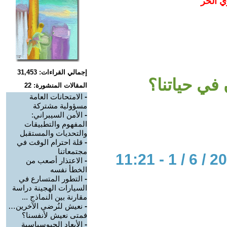
ي الحر
إجمالي القراءات: 31,453
في حياتنا؟
المقالات المنشورة: 22
-
الامتحانات العامة
مسؤولية مشتركة
-
الأمن السيبراني:
المفهوم والتطبيقات
والتحديات والمستقبل
-
قلة احترام الوقت في
مجتمعاتنا
-
الاعتذار أصعب من
الخطأ نفسه
-
التطور المتسارع في
السيارات الهجينة دراسة
مقارنة بين النماذج ...
-
نعيش لنُرضي الآخرين…
فمتى نعيش لأنفسنا؟
-
الأبعاد الجيوسياسية