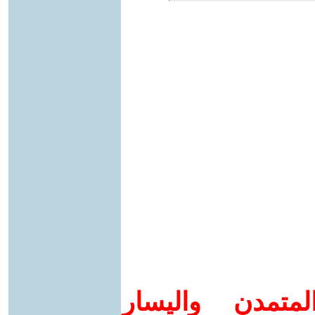
متمدن واليسار