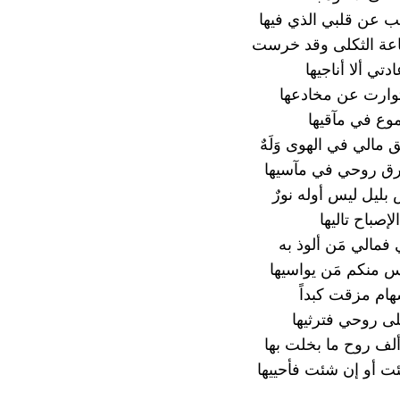
ب عن قلبي الذي فيها
اعة الثكلى وقد خرست
تي ألا أناجيها
توارت عن مخادعها
موع في مآقيها
ق مالي في الهوى وَلَهٌ
رق روحي في مآسيها
بليل ليس أوله نورٌ
إصباح تاليها
فمالي مَن ألوذ به
 منكم مَن يواسيها
سهام مزقت كبداً
لى روحي فترثيها
ألف روح ما بخلت بها
ئت أو إن شئت فأحييها