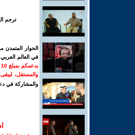
ترجم ال
الحوار المتمدن م
في العالم العربي
ب
والمستقل، ليبقى ص
والمشاركة في دع
ا‫