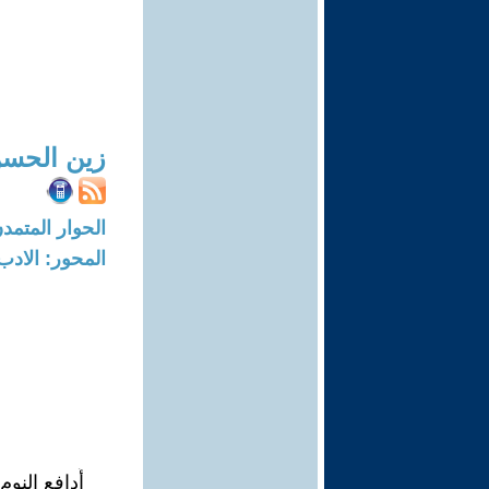
زين الحس
الحوار المتمدن-العدد: 8716 - 26
المحور: الادب
أُدافع النوم