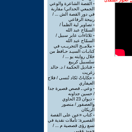
الحوار المتمدن
-
القصة الشاعرة والوعي
الجمعي الحداثي/ مقاربة
في دور القصة الش ... /
ربيحة الرفاعي
-
تصاوير لية الظمأ /
السمّاح عبد الله
-
ثلاثاءات عابر سبيل /
السمّاح عبد الله
-
ملامــح التجريــب في
كتابـات السيـد حـافظ من
خلال روايته يو ... /
سلسبيل كريبع
-
قناديل الحكمة / د. خالد
زغريت
-
حكاياتْ تَكاد تُنسى / فلاح
العيفاري
-
وعي ـ قصص قصيرة جدا
/ حسين جداونه
-
ديوان 23 الحاوي
والعصفور / منصور
الريكان
-
كتاب «عين على القصة
القصيرة: تأملات نقدية في
تسع رؤى قصصية م ... /
حميد عقبي