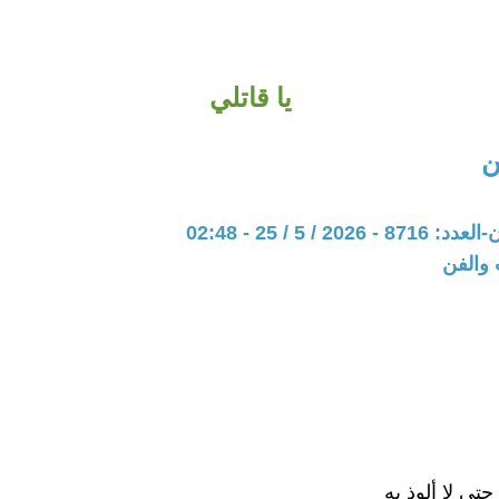
يا قاتلي
ن
20 / 5 / 25 - 02:48
 والفن
 حتى لا ألوذ به