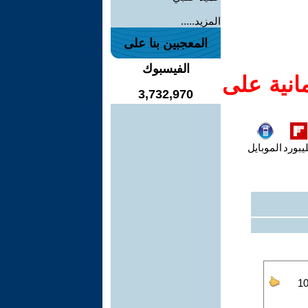
المزيد.....
المعجبين بنا على
الفيسبوك
انية على
3,732,970
يبورد
الموبايل