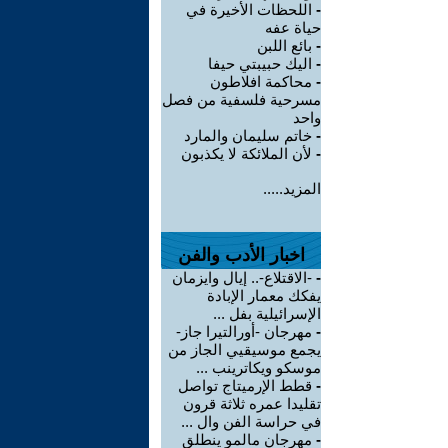
-
اللحظات الأخيرة في
حياة عفه
-
بائع اللبن
-
اليك حبيبتي حيفا
-
محاكمة افلاطون
مسرحية فلسفية من فصل
واحد
-
خاتم سليمان والمارد
-
لأن الملائكة لا يكذبون
المزيد.....
اخبار الأدب والفن
-
-الاقتلاع-.. إيال وايزمان
يفكك معمار الإبادة
الإسرائيلية بفل ...
-
مهرجان -أورالتيرا جاز-
يجمع موسيقيي الجاز من
موسكو ويكاترينب ...
-
قطط الإرميتاج تواصل
تقليدا عمره ثلاثة قرون
في حراسة الفن وال ...
-
مهرجان مالمو ينطلق