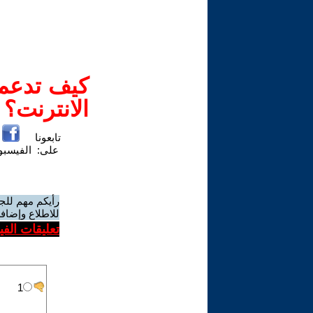
كيف تدعم-
الانترنت؟
تابعونا
على:
الفيسب
رأيكم مهم للج
للاطلاع وإضافة
تعليقات الف