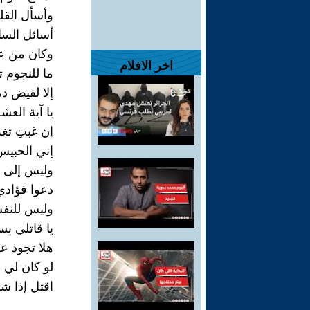
وأسأل القل
أسائل الس
وكان من عاد
اخر الافلام
ما للنجوم 
إلا لفيض د
يا آية العش
إن غبتِ تغ
إني الحبيس 
وليس إلى ال
دعوا فؤادي 
وليس للنفس
​يا قاتلي ب
هلا تجود ع
لو كان لي 
اقتل إذا ش