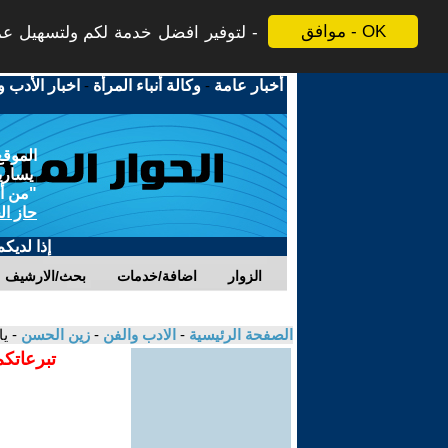
موافق - OK
لتوفير افضل خدمة لكم ولتسهيل عملي
أخبار عامة
-
وكالة أنباء المرأة
-
اخبار الأدب و
الموقع
يسارية
"من أج
حاز ال
إذا لديك
الزوار
اضافة/خدمات
بحث/الارشيف
الصفحة الرئيسية
-
الادب والفن
-
زين الحسن
- يا
تبرعاتكم