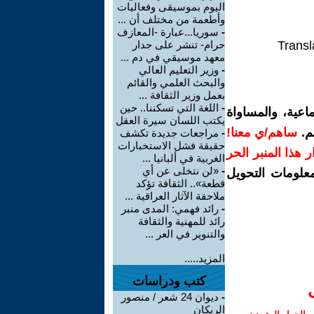
اليوم بموسيقى وفعاليات
وأطعمة من مختلف أن ...
-
سوريا...عبارة -المعازف
Transl
حرام- تنشر على جدار
معهد موسيقي في دم ...
-
وزير التعليم العالي
والبحث العلمي والقائم
بعمل وزير الثقافة ...
-
اللغة التي تسكننا.. حين
اعية، والمساواة
يكتب اللسان سيرة العقل
م.
ساهم/ي معنا!
-
مراجعات جديدة تكشف
حقيقة فشل الاستخبارات
رار هذا المنبر الحر
الغربية في ألبانيا ...
-
«لن نتخلى عن أي
معلومات التحويل
قطعة».. الثقافة تؤكد
ملاحقة الآثار العراقية ...
-
رائد فهمي: المدى منبر
رائد للمهنية والثقافة
والتنوير في العر ...
المزيد.....
كتب ودراسات
-
ديوان 24 شعر / منصور
الريكان