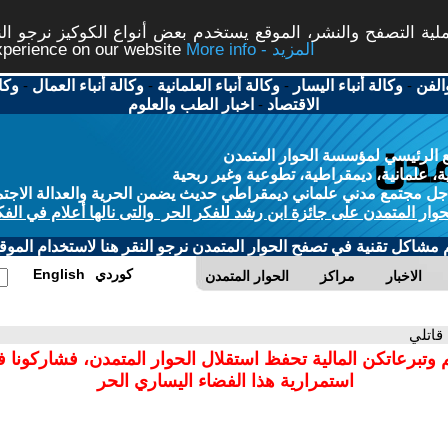
ة التصفح والنشر، الموقع يستخدم بعض أنواع الكوكيز نرجو النق
More info - المزيد
experience on our website
الفن
-
وكالة أنباء اليسار
-
وكالة أنباء العلمانية
-
وكالة أنباء العمال
-
وكا
الاقتصاد
-
اخبار الطب والعلوم
 الرئيسي لمؤسسة الحوار المتمدن
، علمانية، ديمقراطية، تطوعية وغير ربحية
ل مجتمع مدني علماني ديمقراطي حديث يضمن الحرية والعدالة الاجتم
حوار المتمدن على جائزة ابن رشد للفكر الحر والتى نالها أعلام في الفك
م مشاكل تقنية في تصفح الحوار المتمدن نرجو النقر هنا لاستخدام الموقع
كوردي
English
الاخبار
مراكز
الحوار المتمدن
 قاتلي
 وتبرعاتكن المالية تحفظ استقلال الحوار المتمدن، فشاركونا 
استمرارية هذا الفضاء اليساري الحر