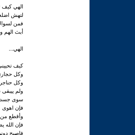
الهي كيف ت
لتهش اضلعي
فمن لسواك
أبث الهم و
الهي...
كيف تحييني
وكل حجارت
وكل حناجر 
ولم ييبقى س
سوى جسدى
فإن اهوى 
وأقطع من 
فإن الله ي
فاصبح دونم