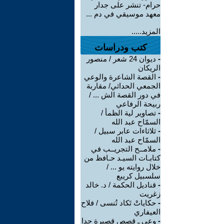
حرام- تنشر على جدار
معهد موسيقي في دم ...
المزيد.....
كتب ودراسات
-
ديوان 24 شعر / منصور
الريكان
-
القصة الشاعرة والوعي
الجمعي الحداثي/ مقاربة
في دور القصة الش ... /
ربيحة الرفاعي
-
تصاوير لية الظمأ /
السمّاح عبد الله
-
ثلاثاءات عابر سبيل /
السمّاح عبد الله
-
ملامــح التجريــب في
كتابـات السيـد حـافظ من
خلال روايته يو ... /
سلسبيل كريبع
-
قناديل الحكمة / د. خالد
زغريت
-
حكاياتْ تَكاد تُنسى / فلاح
العيفاري
-
وعي ـ قصص قصيرة جدا