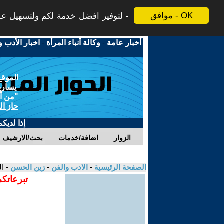
موافق - OK
لتوفير افضل خدمة لكم ولتسهيل عملي
أخبار عامة
-
وكالة أنباء المرأة
-
اخبار الأدب و
الموقع
يسارية
"من أج
حاز ال
إذا لديك
الزوار
اضافة/خدمات
بحث/الارشيف
الصفحة الرئيسية
-
الادب والفن
-
زين الحسن
- ا
تبرعاتكم