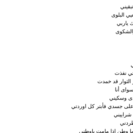
بقيني
ي البلوى
 ياربي
الشكوى
ي نفذت
الثوار قد خمدت
واى أنا
 وسكيني
على جسدي فأبتر كل اوردتي
شراييني
طردني
ا وطن اذا مامت ياوطني