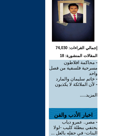
إجمالي القراءات: 74,030
المقالات المنشورة: 18
-
محاكمة افلاطون
مسرحية فلسفية من فصل
واحد
-
خاتم سليمان والمارد
-
لأن الملائكة لا يكذبون
المزيد.....
اخبار الأدب والفن
-
مصر.. عمرو دياب
يحتفي ببطلة كليب -لولا
البنات- في حفله بالعل ...