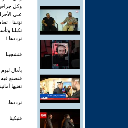
وكل جراحه
على الأحزان
تؤنبنا ، تحا
تكبلنا وتأسر
نرددها !
فتشجينا
بأمال ليوم 
فنصنع فيه 
تغنيها أمانينا
نرددها.
فتبكينا