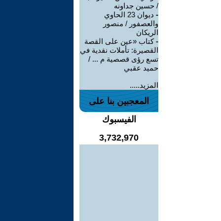
/ حسين جداونه
-
ديوان 23 الحاوي
والعصفور / منصور
الريكان
-
كتاب «عين على القصة
القصيرة: تأملات نقدية في
تسع رؤى قصصية م ... /
حميد عقبي
المزيد.....
المعجبين بنا على
الفيسبوك
3,732,970