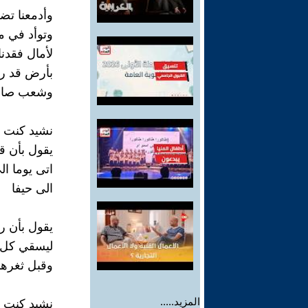
وأدمعنا تض
وتوأد في مآ
لأمال فقدنا
بأرض قد رثي
وشعب صار ي
نشيد كنت 
يقول بأن قد
اتى يوما ا
الى حيفا
يقول بأن ر
ليسقي كل 
وقبل ثغرها
المزيد.....
نشيد كنت 