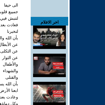
الى حيفا
جمييع قلوب
لتنبش فيي 
اخر الافلام
فعادت بعد 
لتخبرنا
بأن الله وال
عن الأبطال
عن الثكلى
عن الثوار
والأطفال
والشهداء
والقتلى
بأن الله يسأ
ابعنا الأرض
وعادت بعد 
وكل دماؤه