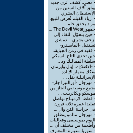
-
مصر.. كشف أثري جديد
يوثق آلاف السنين من
الاستيطان البشري
-
أزياء الفيلم تُعرض للبيع..
مزاد يحقق حلم
جمهورThe Devil Wear ...
-
حين يتحوّل اللقاء إلى
-زحف بشري-.. دمشق
تستقبل -المايسترو-
-
فقيه في زمن الجباية..
حين تحدى التاج السبكي
سلطة المماليك ود ...
-
-الاقتلاع-.. إيال وايزمان
يفكك معمار الإبادة
الإسرائيلية بفل ...
-
مهرجان -أورالتيرا جاز-
يجمع موسيقيي الجاز من
موسكو ويكاترينب ...
-
قطط الإرميتاج تواصل
تقليدا عمره ثلاثة قرون
في حراسة الفن وال ...
-
مهرجان مالمو ينطلق
اليوم بموسيقى وفعاليات
وأطعمة من مختلف أن ...
-
سوريا...عبارة -المعازف