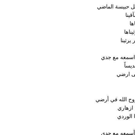
ل حبيسة الماضي
قينا
ها
ناها
رثينا
اسمعه مع جدي
يساً
لى ارضي
وح الله في أرضي
ازهاري
 الوردي
أسمعه مع جدي