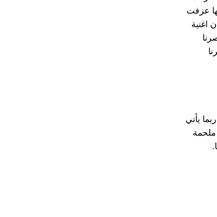
ا عزفت
 اغنية
صرنا
نا
ربما يأتي
ملحمة
.