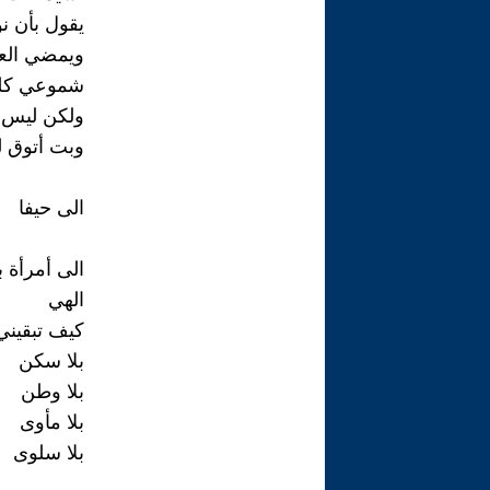
يقول بأن ن
ويمضي الع
شموعي كله
ولكن ليس م
وبت أتوق لل
الى حيفا
الى أمرأة ب
الهي
كيف تبقيني
بلا سكن
بلا وطن
بلا مأوى
بلا سلوى