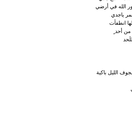
ور الله في أرضي
مر ياجدي
ا انطفأت
ن أحد ٍ
َحد
جوف الليل باكية