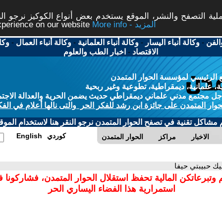
ة التصفح والنشر، الموقع يستخدم بعض أنواع الكوكيز نرجو النق
More info - المزيد
experience on our website
الفن
-
وكالة أنباء اليسار
-
وكالة أنباء العلمانية
-
وكالة أنباء العمال
-
وكا
الاقتصاد
-
اخبار الطب والعلوم
 الرئيسي لمؤسسة الحوار المتمدن
، علمانية، ديمقراطية، تطوعية وغير ربحية
ل مجتمع مدني علماني ديمقراطي حديث يضمن الحرية والعدالة الاجتم
حوار المتمدن على جائزة ابن رشد للفكر الحر والتى نالها أعلام في الفك
م مشاكل تقنية في تصفح الحوار المتمدن نرجو النقر هنا لاستخدام الموقع
كوردي
English
الاخبار
مراكز
الحوار المتمدن
ليك حبيبتي حيفا
 وتبرعاتكن المالية تحفظ استقلال الحوار المتمدن، فشاركونا 
استمرارية هذا الفضاء اليساري الحر