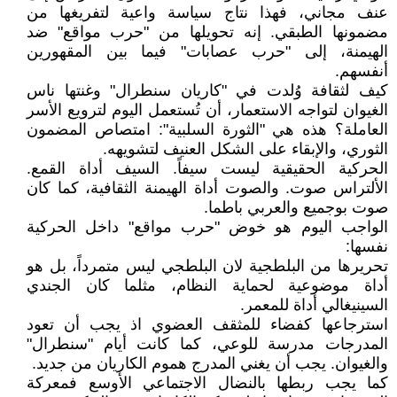
عنف مجاني، فهذا نتاج سياسة واعية لتفريغها من
مضمونها الطبقي. إنه تحويلها من "حرب مواقع" ضد
الهيمنة، إلى "حرب عصابات" فيما بين المقهورين
أنفسهم.
كيف لثقافة وُلدت في "كاريان سنطرال" وغنتها ناس
الغيوان لتواجه الاستعمار، أن تُستعمل اليوم لترويع الأسر
العاملة؟ هذه هي "الثورة السلبية": امتصاص المضمون
الثوري، والإبقاء على الشكل العنيف لتشويهه.
الحركية الحقيقية ليست سيفاً. السيف أداة القمع.
الألتراس صوت. والصوت أداة الهيمنة الثقافية، كما كان
صوت بوجميع والعربي باطما.
الواجب اليوم هو خوض "حرب مواقع" داخل الحركية
نفسها:
تحريرها من البلطجية لان البلطجي ليس متمرداً، بل هو
أداة موضوعية لحماية النظام، مثلما كان الجندي
السينيغالي أداة للمعمر.
استرجاعها كفضاء للمثقف العضوي اذ يجب أن تعود
المدرجات مدرسة للوعي، كما كانت أيام "سنطرال"
والغيوان. يجب أن يغني المدرج هموم الكاريان من جديد.
كما يجب ربطها بالنضال الاجتماعي الأوسع فمعركة