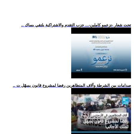
.. تحت شعار -نزعمو كاملين-... حزب التقدم والاشتراكية يلتقي بساك
.. صدامات بين الشرطة وآلاف المتظاهرين رفضا لمشروع قانون يسهّل ت