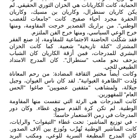
الحماية، كانت الكاريانات هي الخزان الثوري الحقيقي. لم
يكن كاريان سنطرال، وكاريان بن مسيك، وكاريان
الحفرة مجرد أحياء صفيح. كانت "جامعات للغضب
الوطني". من براريك القصدير خرجت المقاومة، ومنها
خرج الوعي السياسي، ومنها خرج الفن الملتزم.
فقد شكّلت الحاضنة الاجتماعية للمقاومة، إذ صنع الفقر
المشترك "كتلة تاريخية" شعبية. كما كانت الخزان
البشري للمدرجات، فمن أزقة الكاريان كان الشباب
يزحف نحو ملعب "سنطرال". كان المدرج الامتداد
الطبيعي للحي.
وكانت أيضاً مختبر الثقافة المضادة: من رحم المعاناة
وُلدت "الظاهرة الغيوانية". لقد كان ناس الغيوان، وجيل
جيلالة، ولمشاهب "مثقفين عضويين" صاغوا "الحس
العام" للمقهورين.
كانت المدرجات هي الرئة التي تنفست منها المقاومة
الوطنية. لم تكن كرة القدم سوى غطاء. وكان دور
المدرجات في زمن الاستعمار حاسماً:
- في توزيع المناشير: تحت غطاء "التيفوات" والرايات،
كانت المناشير الوطنية تُهرَّب وتُوزع بين آلاف الصدور.
كان المدرج المطبعة السرية للوعي، ومكتب البريد