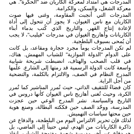
المدرجات هي امتداد لمعركة الكاريان ضد "الحكرة". هي
معركة الشغل، والسكن، والكرامة.
المدرجات التي أنجبت المقاومة، وغنى فيها صوت
الكاريان مع ناس الغيوان، لا يجوز أن تتحول إلى أداة
لإعادة إنتاج القهر. والتاريخ الذي كُتب بدماء أبناء
الكاريانات وأهازيج الغيوان في مدرجات "فيليب"، لا يجب
أن يُمحى بسيوف البلطجية.
لم تكن المدرجات يوماً مجرد حجارة ومقاعد، بل كانت
على الدوام "الدولة الموازية" للشباب المهمش. هناك،
في قلب الصخب والهتاف، انضبطت شريحة شبابية
واسعة كانت الدولة الرسمية قد رمتها إلى الشارع. علّمها
المدرج النظام في الصف، والالتزام بالكلمة، والتضحية
من أجل الراية.
كان فضاءً للتثقيف الذاتي، حيث تُمرر المناشير كما تُمرر
الكرة، وحيث تُغنى أهازيج ناس الغيوان كأنها دروس في
التاريخ والسياسة. نشر المدرج الوعي حين عجزت
المدرسة، ووحّد الصف حين فككته البطالة، وصنع هوية
حين محتها سياسات التهميش.
لذلك فإن تحرير الالتراس اليوم من البلطجة، والدفاع عن
ذاكرة الكاريانات من الهدم، ليس حنيناً إلى الماضي، بل
هو دفاع عن آخر مدرسة شعبية مفتوحة للشباب. إنقاذ