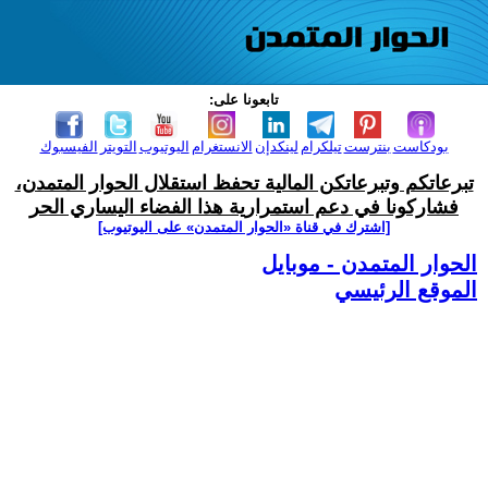
تابعونا على:
بودكاست
بنترست
تيلكرام
لينكدإن
الانستغرام
اليوتيوب
التويتر
الفيسبوك
تبرعاتكم وتبرعاتكن المالية تحفظ استقلال الحوار المتمدن،
فشاركونا في دعم استمرارية هذا الفضاء اليساري الحر
[اشترك في قناة ‫«الحوار المتمدن» على اليوتيوب]
الحوار المتمدن - موبايل
الموقع الرئيسي