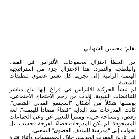
بقلم: محسين الشهباني
من الخطأ اختزال مجموعات الألتراس في العنف
والبلطجة والتمرد. هذا الاختزال جزء من استراتيجية
الهيمنة الرامية إلى تجريم كل تعبير عضوي للطبقات
الشعبية.
لم تنشأ الحركية الالتراس في فراغ. إنها نتاج مباشر
للتناقضات البنيوية. وُلدت من رحم الاحتجاج الاجتماعي،
بوصفها شكلاً من أشكال "المجتمع المدني الشعبي".
كانت المدرجات منذ البداية "فضاءً مضاداً للهيمنة": لغة
رفض، ومساحة حرية، ومنبراً للتعبير عن وعي الجماعات
المسحوقة. لم تكن المدرجات فضاءً للفرجة فحسب، بل
تحولت إلى "مدرسة للمثقف العضوي" الشعبي.
في تاريخ المغرب الحديث، خلال الخمسينيات وأثناء فترة