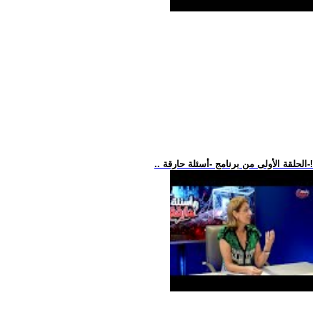
.. الحلقة الأولى من برنامج -أسئلة حارقة-!