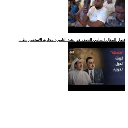
.. فصل المقال | سامي النصف عن -عبد الناصر-: محاربة الاستعمار -ط