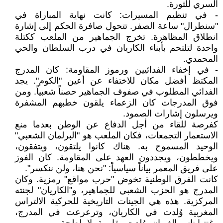
السري للثورة.
- في تنظيم المسيرات: كانت نهاية المباراة في
"سنطرال" ساعة الصفر. تتحول صافرة الحكم إلى إشارة
انطلاق المظاهرة. تخرج الجماهير من الملعب ككتلة
واحدة لتلتحم بأبناء الكاريان في درب السلطان والحي
المحمدي.
- في إخفاء الفدائيين ورموز المقاومة: كان المدرج
المكتظ أفضل مكان للاختفاء عن أعين "الكوم". يجد
الفدائي المطلوب في صفوف الجماهير حصناً شعبياً. ومن
فوق المدرجات كان الزعماء يلقون خطبهم المشفرة
ويرسلون إشارات الصمود.
كفرصة للقاء من أجل الدفاع عن الوطن بعدما منع
الاستعمار التجمعات، فكان الملعب هو "البرلمان الشعبي"
الوحيد المسموح به. هناك كانوا يلتقون، ويتفقون،
ويخططون، ويجددون العهد على المقاومة. كان الفوز
على فريق المعمر بياناً سياسياً: "نحن هنا، ولن ننكسر".
كانت الفرق الوطنية تخوض "حرب مواقع" رمزية. وكان
المدرج هو الحزب الشعبي للجماهير، و"الكاريان" لجنته
المركزية. هذه هي الجينات التاريخية للحركية الالتراس
المغربية وُلدت في الكاريان، وترعرعت في المدرج،