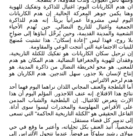
وغنتها ناس الغيوان. وُلدت مقاومة، لا بلطجة.
ان هدم الكاريانات اليوم: اغتيال للذاكرة وتفكيك للهوية
وهنا يكمن جوهر المعركة الحالية. إن هدم الكاريانات
اليوم ليس مشروعاً عمرانياً بريئاً. إنه هدم للذاكرة
الجمعية واغتيال للتاريخ النضالي. حين تُهدم الأحياء
الشعبية والمدينة القديمة، وحين يُرحَّل أبناؤها إلى ضواحٍ
بلا روح، فهذا ليس "إعادة إسكان". هذا تشتيت مُمنهج
للبنيات الاجتماعية التي أنتجت الوعي والمقاومة.
إن ترحيل سكان الكاريانات هو تفكيك للكتلة التاريخية،
وفقدان للهوية والجغرافيا النضالية. هدم المكان هو هدم
للمعنى. هو محو لخريطة النضال من ذاكرة المدينة. هو
إنتاج لإنسان بلا جذور، سهل التدجين. هدم الكاريان هو
هدم لرحم الالتراس.
أما البلطجة والعنف المجاني اللذان نراهما اليوم فهما أحد
نتائج هذا الاقتلاع. إنه عنف اللاجذور. المؤلم اليوم أن هذا
الإرث يتعرض للاغتيال. إن البلطجية والشباب المدمن
على الأقراص المهلوسة والمخدرات ليسوا سوى أداة.
الفاعل الحقيقي هو "الكتلة التاريخية الحاكمة" التي تسعى
إلى تدمير كل فضاء مستقل.
شخصياً، أنبذ العنف بكل تجلياته، وأعتبر ما وقع في حي
مولاي رشيد سلوكاً مرفوضاً. عندما تتحول الألتراس إلى